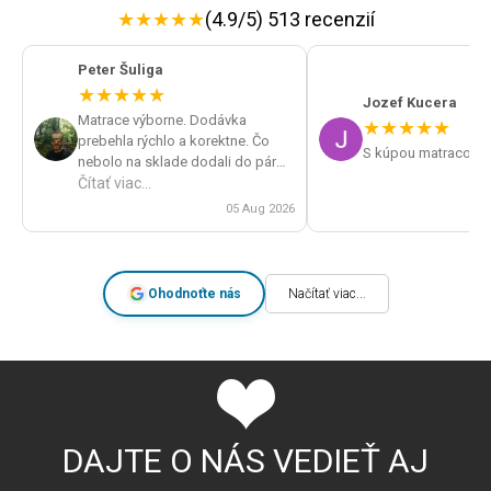
★
★
★
★
★
(4.9/5) 513 recenzií
Peter Šuliga
★
★
★
★
★
Jozef Kucera
Matrace výborne. Dodávka
★
★
★
★
★
prebehla rýchlo a korektne. Čo
S kúpou matracov s
nebolo na sklade dodali do pár
dní. Veľká spokojnosť a určite by
Čítať viac...
som obchod odporúčal.
05 Aug 2026
Ohodnoťte nás
Načítať viac...
DAJTE O NÁS VEDIEŤ AJ