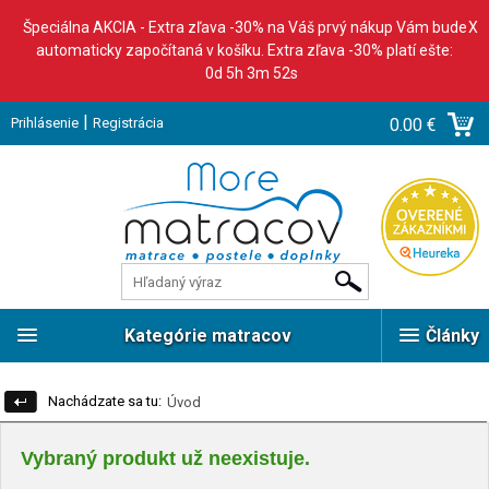
Špeciálna AKCIA - Extra zľava -30% na Váš prvý nákup Vám bude
X
automaticky započítaná v košíku. Extra zľava -30% platí ešte:
0d 5h 3m 51s
|
Prihlásenie
Registrácia
0.00 €
Kategórie matracov
Články
Nachádzate sa tu:
Úvod
Vybraný produkt už neexistuje.