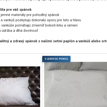
lita pre váš spánok
 jemné materiály pre pohodlný spánok
a vankúš poskytujú dokonalú oporu pre telo a hlavu
 vankúše pomáhajú zmierniť bolesti krku a ramien
údržba a dlhá životnosť
valitný a zdravý spánok s našimi setmi paplón a vankúš alebo o
S LENIVOU PENOU