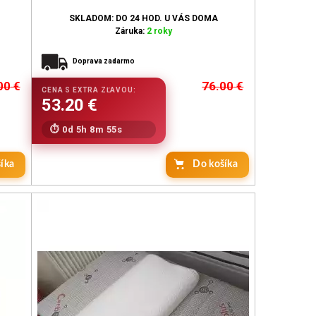
SKLADOM: DO 24 HOD. U VÁS DOMA
Záruka:
2 roky
Doprava zadarmo
00
€
76.00
€
0d 5h 8m 53s