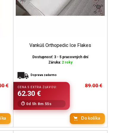
Vankúš Orthopedic Ice Flakes
Dostupnosť: 3 - 5 pracovných dní
Záruka:
2 roky
Doprava zadarmo
00
€
89.00
€
0d 5h 8m 53s