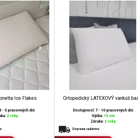
netta Ice Flakes
Ortopedický LATEXOVÝ vankúš ba
3 - 5 pracovných dní
Dostupnosť: 7 - 10 pracovných dní
uka:
2 roky
Výška:
15 cm
Záruka:
2 roky
mo
Doprava zadarmo