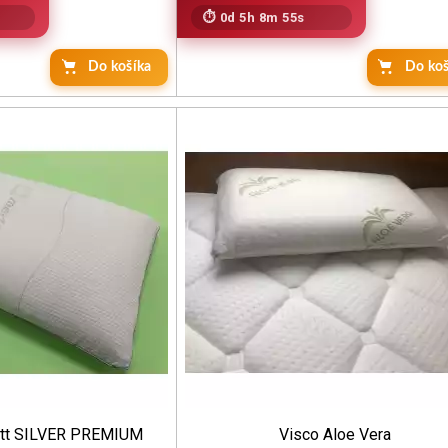
0d 5h 8m 53s
Do koš
ott SILVER PREMIUM
Visco Aloe Vera