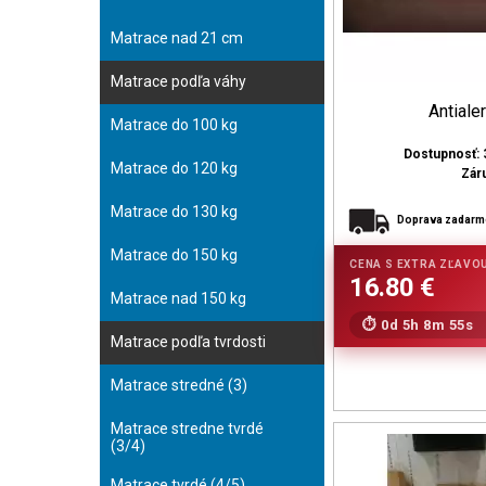
Matrace nad 21 cm
Matrace podľa váhy
Antiale
Matrace do 100 kg
Dostupnosť: 
Matrace do 120 kg
Zár
Matrace do 130 kg
Doprava zadar
Matrace do 150 kg
Matrace nad 150 kg
0d 5h 8m 53s
Matrace podľa tvrdosti
Matrace stredné (3)
Matrace stredne tvrdé
(3/4)
Matrace tvrdé (4/5)