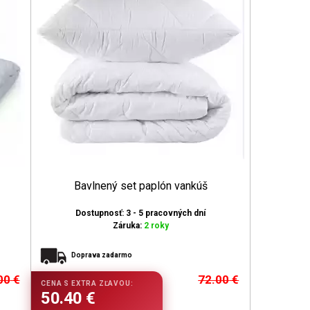
Bavlnený set paplón vankúš
Dostupnosť: 3 - 5 pracovných dní
Záruka:
2 roky
Doprava zadarmo
00
€
72.00
€