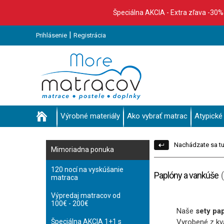
Špeciálna AKCIA - Extra zľava -30
|
Prihlásenie
Registrácia
Výrobné materiály
Ako vybrať matrac
Atypické
Nachádzate sa tu
Mimoriadna ponuka
120 nocí na vyskúšanie
Paplóny a vankúše
matraca
Výpredaj matracov od
100€ - 200€
Naše
sety pa
Špeciálna AKCIA 1+1 s
Vyrobené z kva