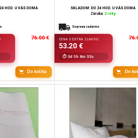
24 HOD. U VÁS DOMA
SKLADOM: DO 24 HOD. U VÁS DOMA
Záruka:
2 roky
mo
Doprava zadarmo
76.00
€
76.
0d 5h 8m 53s