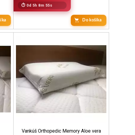
0d 5h 8m 53s
íka
Do košíka
Vankúš Orthopedic Memory Aloe vera