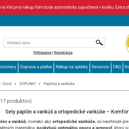
% na Váš prvý nákup Vám bude automaticky započítaná v košíku. Extra z
Prihlásenie
|
Registrácia
 rozmery
Doprava a platba
Nákup na splátky
Recenzie
FAQ
K
:
Úvod
DOPLNKY
Paplóny a vankúše
(17 produktov)
Sety paplón a vankúš a ortopedické vankúše – Komfor
plón a vankúš
, rovnako ako
ortopedické vankúše
, sú navrhnuté pr
litných materiálov,
poskytujú optimálnu oporu a jemnosť,
ktorú si