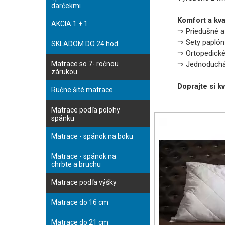
darčekmi
Komfort a kva
AKCIA 1 + 1
⇒ Priedušné a
⇒ Sety paplón 
SKLADOM DO 24 hod.
⇒ Ortopedické
Matrace so 7- ročnou
⇒ Jednoduchá 
zárukou
Doprajte si k
Ručne šité matrace
Matrace podľa polohy
spánku
Matrace - spánok na boku
Matrace - spánok na
chrbte a bruchu
Matrace podľa výšky
Matrace do 16 cm
Matrace do 21 cm