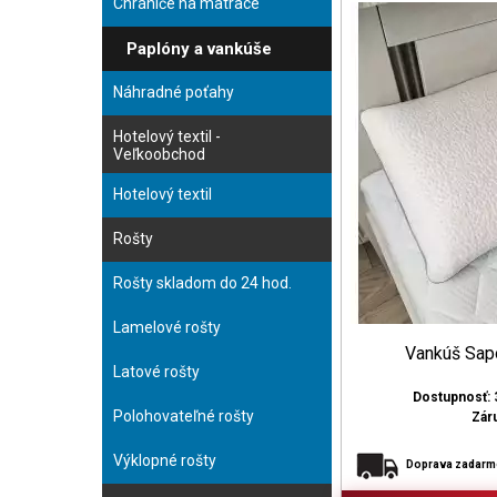
Chrániče na matrace
Paplóny a vankúše
Náhradné poťahy
Hotelový textil -
Veľkoobchod
Hotelový textil
Rošty
Rošty skladom do 24 hod.
Lamelové rošty
Vankúš Sapo
Latové rošty
Dostupnosť: 
Polohovateľné rošty
Zár
Výklopné rošty
Doprava zadar