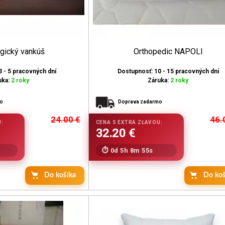
rgický vankúš
Orthopedic NAPOLI
3 - 5 pracovných dní
Dostupnosť: 10 - 15 pracovných dní
uka:
2 roky
Záruka:
2 roky
mo
Doprava zadarmo
24.00
€
46.
0d 5h 8m 53s
Do koš