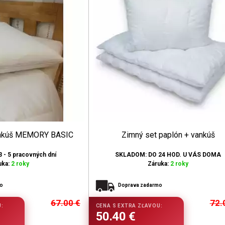
ankúš MEMORY BASIC
Zimný set paplón + vankúš
3 - 5 pracovných dní
SKLADOM: DO 24 HOD. U VÁS DOMA
uka:
2 roky
Záruka:
2 roky
mo
Doprava zadarmo
67.00
€
72.