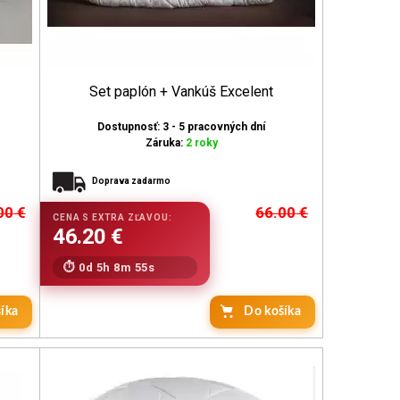
Set paplón + Vankúš Excelent
Dostupnosť: 3 - 5 pracovných dní
Záruka:
2 roky
Doprava zadarmo
00
€
66.00
€
0d 5h 8m 53s
íka
Do košíka