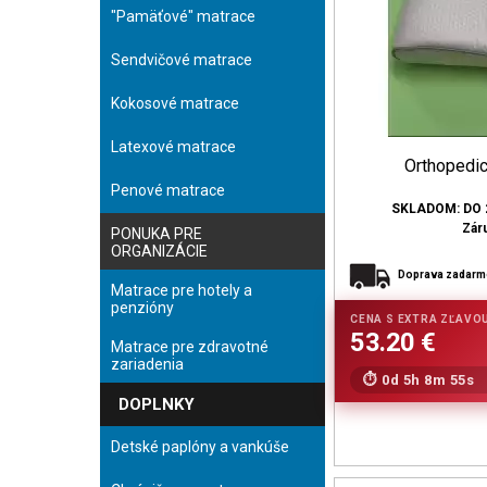
"Pamäťové" matrace
Sendvičové matrace
Kokosové matrace
Latexové matrace
Orthopedic
Penové matrace
SKLADOM: DO 
Zár
PONUKA PRE
ORGANIZÁCIE
Doprava zadar
Matrace pre hotely a
penzióny
Matrace pre zdravotné
zariadenia
0d 5h 8m 53s
DOPLNKY
Detské paplóny a vankúše