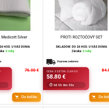
 Medicott Silver
PROTI ROZTOČOVÝ SET
24 HOD. U VÁS DOMA
SKLADOM: DO 24 HOD. U VÁS DOMA
uka:
2 roky
Záruka:
2 roky
mo
Doprava zadarmo
76.00
€
84.
0d 5h 8m 53s