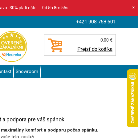
ľava -30% platí ešte:
0d 5h 8m 53s
X
+421 908 768 601
0.00 €
Prejsť do košíka
ontakt
Showroom
t a podpora pre váš spánok
e
maximálny komfort a podporu počas spánku.
 vaše telo zaslúži.