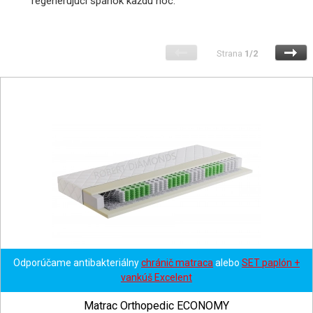
regenerujúci spánok každú noc.
Strana
1/2
Odporúčame antibakteriálny
chránič matraca
alebo
SET paplón +
vankúš Excelent
Matrac Orthopedic ECONOMY