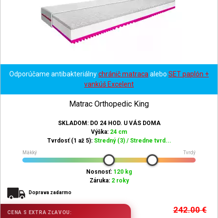
Odporúčame antibakteriálny
chránič matraca
alebo
SET paplón +
vankúš Excelent
Matrac Orthopedic King
SKLADOM: DO 24 HOD. U VÁS DOMA
Výška:
24 cm
Tvrdosť (1 až 5):
Stredný (3) / Stredne tvrd...
Mäkký
Tvrdý
Nosnosť:
120 kg
Záruka:
2 roky
Doprava zadarmo
242.00
€