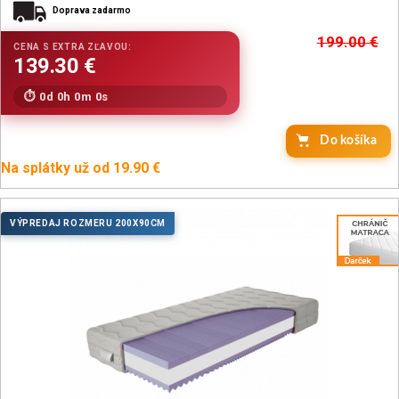
Doprava zadarmo
199.00
€
0d 0h 0m 0s
Do košíka
Na splátky už od 19.90 €
VÝPREDAJ ROZMERU 200X90CM