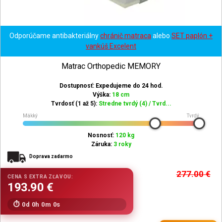
Odporúčame antibakteriálny
chránič matraca
alebo
SET paplón +
vankúš Excelent
Matrac Orthopedic MEMORY
Dostupnosť: Expedujeme do 24 hod.
Výška:
18 cm
Tvrdosť (1 až 5):
Stredne tvrdý (4) / Tvrd...
Mäkký
Tvrdý
Nosnosť:
120 kg
Záruka:
3 roky
Doprava zadarmo
277.00
€
0d 0h 0m 0s