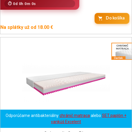
0d 0h 0m 0s
Do košíka
Na splátky už od 18.00 €
Odporúčame antibakteriálny
chránič matraca
alebo
SET paplón +
vankúš Excelent