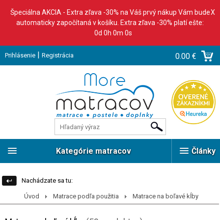
Špeciálna AKCIA - Extra zľava -30% na Váš prvý nákup Vám bude
X
automaticky započítaná v košíku. Extra zľava -30% platí ešte:
0d 0h 0m 0s
|
Prihlásenie
Registrácia
0.00 €
Kategórie matracov
Články
Nachádzate sa tu:
Úvod
Matrace podľa použitia
Matrace na boľavé kĺby