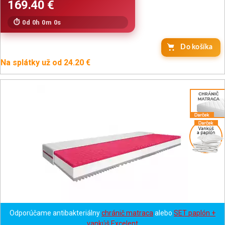
0d 0h 0m 0s
Do košíka
Na splátky už od 24.20 €
Odporúčame antibakteriálny
chránič matraca
alebo
SET paplón +
vankúš Excelent