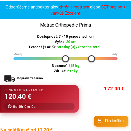
Odporúčame antibakteriálny
chránič matraca
alebo
SET paplón +
vankúš Excelent
Matrac Orthopedic Prima
Dostupnosť: 7 - 10 pracovných dní
Výška:
20 cm
Tvrdosť (1 až 5):
Stredný (3) / Stredne tvrd...
Mäkký
Tvrdý
Nosnosť:
115 kg
Záruka:
2 roky
Doprava zadarmo
172.00
€
0d 0h 0m 0s
Do košíka
Na splátky už od 17.20 €