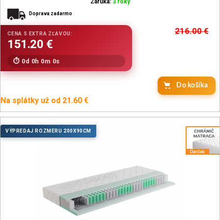
Záruka:
3 roky
Doprava zadarmo
216.00
€
0d 0h 0m 0s
Do košíka
Na splátky už od 21.60 €
VÝPREDAJ ROZMERU 200X90CM