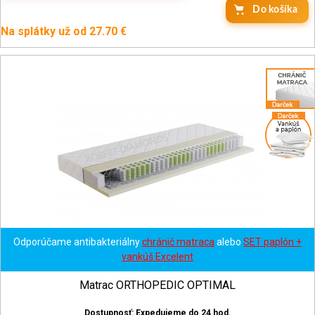
Do košíka
Na splátky už od 27.70 €
Odporúčame antibakteriálny
chránič matraca
alebo
SET paplón +
vankúš Excelent
Matrac ORTHOPEDIC OPTIMAL
Dostupnosť: Expedujeme do 24 hod.