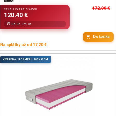
172.00
€
0d 0h 0m 0s
Do košíka
Na splátky už od 17.20 €
VÝPREDAJ ROZMERU 200X90CM