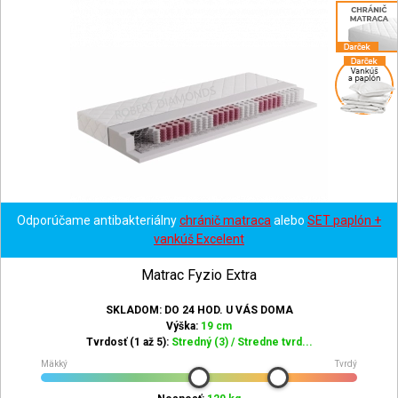
Odporúčame antibakteriálny
chránič matraca
alebo
SET paplón +
vankúš Excelent
Matrac Fyzio Extra
SKLADOM: DO 24 HOD. U VÁS DOMA
Výška:
19 cm
Tvrdosť (1 až 5):
Stredný (3) / Stredne tvrd...
Mäkký
Tvrdý