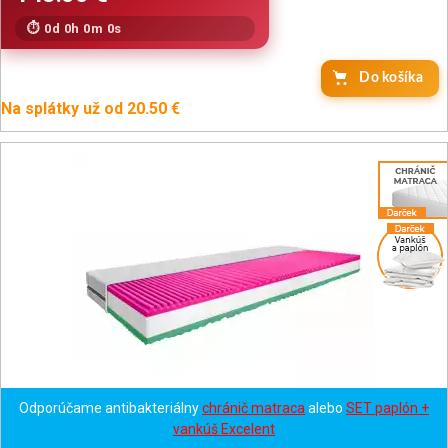
0d 0h 0m 0s
Do košíka
Na splátky už od 20.50 €
Odporúčame antibakteriálny
chránič matraca
alebo
SET paplón +
vankúš Excelent