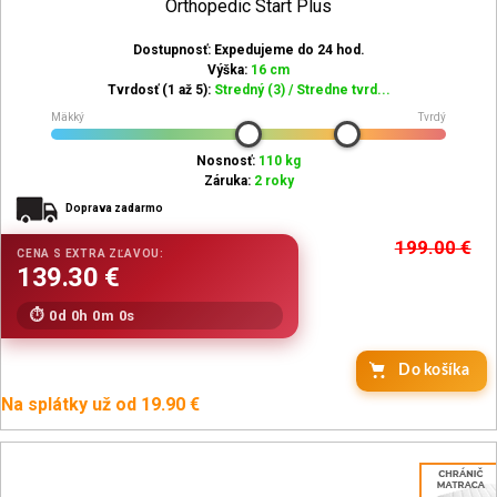
Orthopedic Start Plus
Dostupnosť: Expedujeme do 24 hod.
Výška:
16 cm
Tvrdosť (1 až 5):
Stredný (3) / Stredne tvrd...
Mäkký
Tvrdý
Nosnosť:
110 kg
Záruka:
2 roky
Doprava zadarmo
199.00
€
0d 0h 0m 0s
Do košíka
Na splátky už od 19.90 €