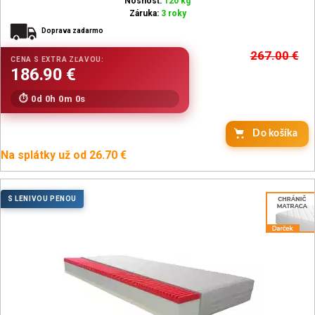
Nosnosť:
120 kg
Záruka:
3 roky
Doprava zadarmo
267.00
€
0d 0h 0m 0s
Do košíka
Na splátky už od 26.70 €
S LENIVOU PENOU