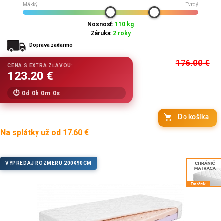
Mäkký
Tvrdý
Nosnosť:
110 kg
Záruka:
2 roky
Doprava zadarmo
176.00
€
0d 0h 0m 0s
Do košíka
Na splátky už od 17.60 €
VÝPREDAJ ROZMERU 200X90CM