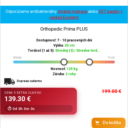
Odporúčame antibakteriálny
chránič matraca
alebo
SET paplón +
vankúš Excelent
Orthopedic Prima PLUS
Dostupnosť: 7 - 10 pracovných dní
Výška:
20 cm
Tvrdosť (1 až 5):
Stredný (3) / Stredne tvrd...
Mäkký
Tvrdý
Nosnosť:
125 kg
Záruka:
2 roky
Doprava zadarmo
199.00
€
0d 0h 0m 0s
Do košíka