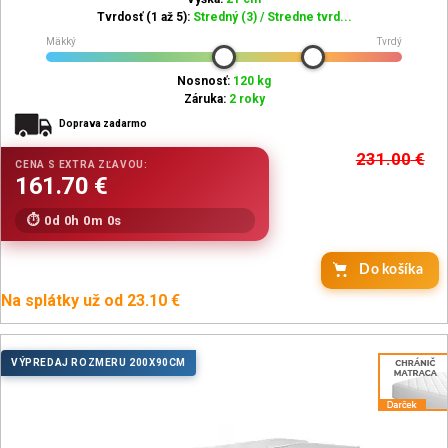
Tvrdosť (1 až 5):
Stredný (3) / Stredne tvrd...
Mäkký
Tvrdý
Nosnosť:
120 kg
Záruka:
2 roky
Doprava zadarmo
231.00
€
0d 0h 0m 0s
Do košíka
Na splátky už od 23.10 €
VÝPREDAJ ROZMERU 200X90CM