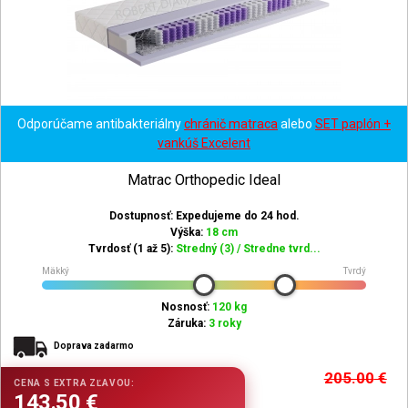
Odporúčame antibakteriálny
chránič matraca
alebo
SET paplón +
vankúš Excelent
Matrac Orthopedic Ideal
Dostupnosť: Expedujeme do 24 hod.
Výška:
18 cm
Tvrdosť (1 až 5):
Stredný (3) / Stredne tvrd...
Mäkký
Tvrdý
Nosnosť:
120 kg
Záruka:
3 roky
Doprava zadarmo
205.00
€