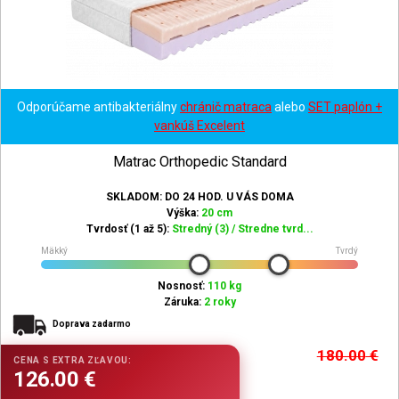
Odporúčame antibakteriálny
chránič matraca
alebo
SET paplón +
vankúš Excelent
Matrac Orthopedic Standard
SKLADOM: DO 24 HOD. U VÁS DOMA
Výška:
20 cm
Tvrdosť (1 až 5):
Stredný (3) / Stredne tvrd...
Mäkký
Tvrdý
Nosnosť:
110 kg
Záruka:
2 roky
Doprava zadarmo
180.00
€