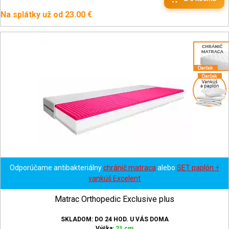
Na splátky už od 23.00 €
Odporúčame antibakteriálny
chránič matraca
alebo
SET paplón +
vankúš Excelent
Matrac Orthopedic Exclusive plus
SKLADOM: DO 24 HOD. U VÁS DOMA
Výška:
21 cm