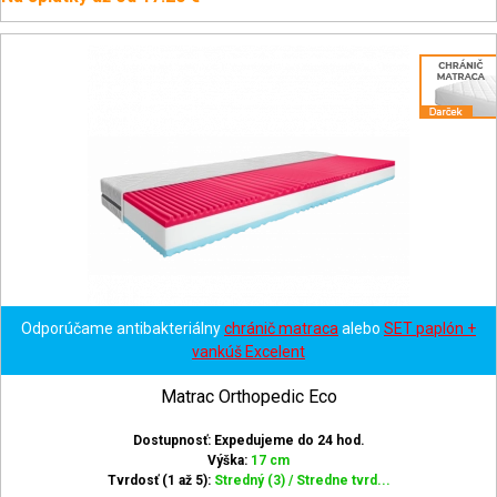
Odporúčame antibakteriálny
chránič matraca
alebo
SET paplón +
vankúš Excelent
Matrac Orthopedic Eco
Dostupnosť: Expedujeme do 24 hod.
Výška:
17 cm
Tvrdosť (1 až 5):
Stredný (3) / Stredne tvrd...