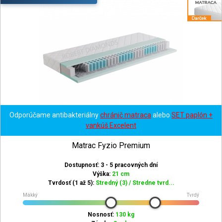
Odporúčame antibakteriálny
chránič matraca
alebo
SET paplón +
vankúš Excelent
Matrac Fyzio Premium
Dostupnosť: 3 - 5 pracovných dní
Výška:
21 cm
Tvrdosť (1 až 5):
Stredný (3) / Stredne tvrd...
Mäkký
Tvrdý
Nosnosť:
130 kg