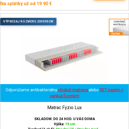
Na splátky už od 19.90 €
VÝPREDAJ ROZMERU 200X90CM
Odporúčame antibakteriálny
chránič matraca
alebo
SET paplón +
vankúš Excelent
Matrac Fyzio Lux
SKLADOM: DO 24 HOD. U VÁS DOMA
Výška:
19 cm