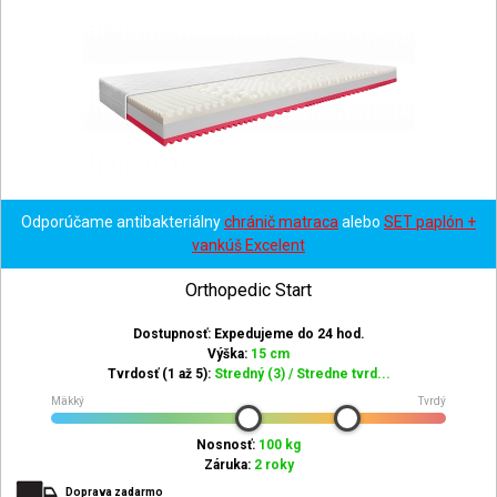
Odporúčame antibakteriálny
chránič matraca
alebo
SET paplón +
vankúš Excelent
Orthopedic Start
Dostupnosť: Expedujeme do 24 hod.
Výška:
15 cm
Tvrdosť (1 až 5):
Stredný (3) / Stredne tvrd...
Mäkký
Tvrdý
Nosnosť:
100 kg
Záruka:
2 roky
Doprava zadarmo