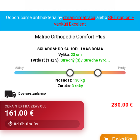
Odporúčame antibakteriálny
chránič matraca
alebo
SET paplón +
vankúš Excelent
Matrac Orthopedic Comfort Plus
SKLADOM: DO 24 HOD. U VÁS DOMA
Výška:
23 cm
Tvrdosť (1 až 5):
Stredný (3) / Stredne tvrd...
Mäkký
Tvrdý
Nosnosť:
130 kg
Záruka:
3 roky
Doprava zadarmo
230.00
€
0d 0h 0m 0s
Do košíka