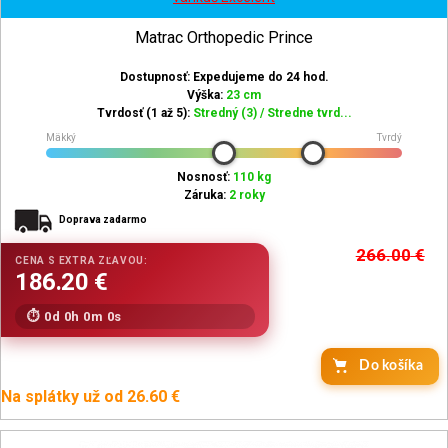
Matrac Orthopedic Prince
Dostupnosť: Expedujeme do 24 hod.
Výška:
23 cm
Tvrdosť (1 až 5):
Stredný (3) / Stredne tvrd...
Mäkký
Tvrdý
Nosnosť:
110 kg
Záruka:
2 roky
Doprava zadarmo
266.00
€
0d 0h 0m 0s
Do košíka
Na splátky už od 26.60 €