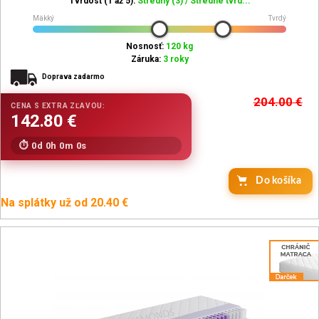
Tvrdosť (1 až 5):
Stredný (3) / Stredne tvrd...
Mäkký
Tvrdý
Nosnosť:
120 kg
Záruka:
3 roky
Doprava zadarmo
204.00
€
0d 0h 0m 0s
Do košíka
Na splátky už od 20.40 €