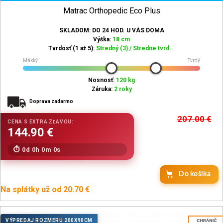
Matrac Orthopedic Eco Plus
SKLADOM: DO 24 HOD. U VÁS DOMA
Výška:
18 cm
Tvrdosť (1 až 5):
Stredný (3) / Stredne tvrd...
Mäkký
Tvrdý
Nosnosť:
120 kg
Záruka:
2 roky
Doprava zadarmo
207.00
€
0d 0h 0m 0s
Do košíka
Na splátky už od 20.70 €
VÝPREDAJ ROZMERU 200X90CM