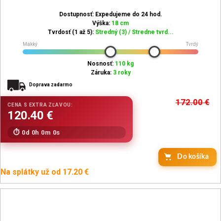
Dostupnosť: Expedujeme do 24 hod.
Výška:
18 cm
Tvrdosť (1 až 5):
Stredný (3) / Stredne tvrd...
Mäkký
Tvrdý
Nosnosť:
110 kg
Záruka:
3 roky
Doprava zadarmo
172.00
€
0d 0h 0m 0s
Do košíka
Na splátky už od 17.20 €