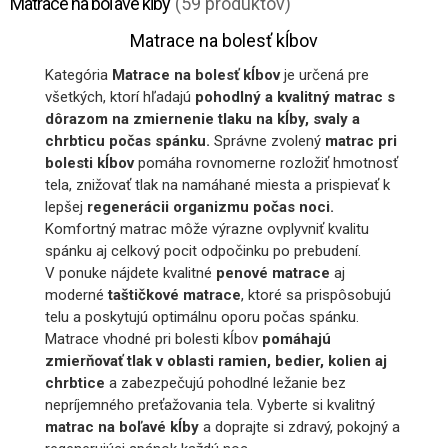
Matrace na boľavé kĺby
(59 produktov)
Matrace na bolesť kĺbov
Kategória
Matrace na bolesť kĺbov
je určená pre
všetkých, ktorí hľadajú
pohodlný a kvalitný matrac s
dôrazom na zmiernenie tlaku na kĺby, svaly a
chrbticu počas spánku.
Správne zvolený
matrac pri
bolesti kĺbov
pomáha rovnomerne rozložiť hmotnosť
tela, znižovať tlak na namáhané miesta a prispievať k
lepšej
regenerácii organizmu počas noci.
Komfortný matrac môže výrazne ovplyvniť kvalitu
spánku aj celkový pocit odpočinku po prebudení.
V ponuke nájdete kvalitné
penové matrace
aj
moderné
taštičkové matrace
, ktoré sa prispôsobujú
telu a poskytujú optimálnu oporu počas spánku.
Matrace vhodné pri bolesti kĺbov
pomáhajú
zmierňovať tlak v oblasti ramien, bedier, kolien aj
chrbtice
a zabezpečujú pohodlné ležanie bez
nepríjemného preťažovania tela. Vyberte si kvalitný
matrac na boľavé kĺby
a doprajte si zdravý, pokojný a