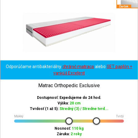
Odporúčame antibakteriálny
chránič matraca
alebo
SET paplón +
vankúš Excelent
Matrac Orthopedic Exclusive
Dostupnosť: Expedujeme do 24 hod.
Výška:
20 cm
Tvrdosť (1 až 5):
Stredný (3) / Stredne tvrd...
Mäkký
Tvrdý
Nosnosť:
110 kg
Záruka:
2 roky