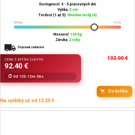
Dostupnosť: 3 - 5 pracovných dní
Výška:
5 cm
Tvrdosť (1 až 5):
Stredne tvrdý (4)
Mäkký
Tvrdý
Nosnosť:
120 kg
Záruka:
2 roky
Doprava zadarmo
132.00
€
0d 13h 12m 54s
Do košíka
Na splátky už od 13.20 €