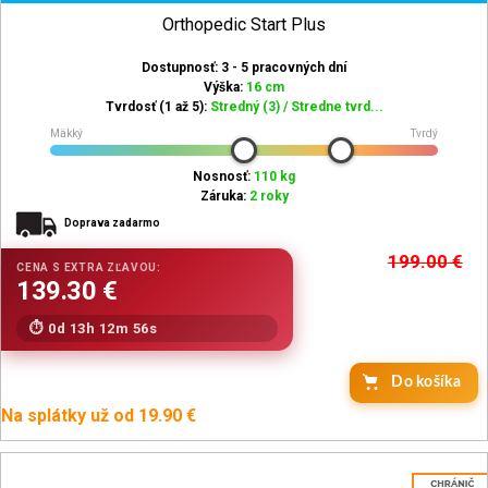
Orthopedic Start Plus
Dostupnosť: 3 - 5 pracovných dní
Výška:
16 cm
Tvrdosť (1 až 5):
Stredný (3) / Stredne tvrd...
Mäkký
Tvrdý
Nosnosť:
110 kg
Záruka:
2 roky
Doprava zadarmo
199.00
€
0d 13h 12m 54s
Do košíka
Na splátky už od 19.90 €