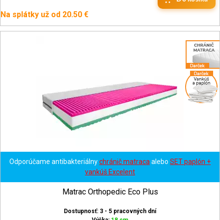
Na splátky už od 20.50 €
Odporúčame antibakteriálny
chránič matraca
alebo
SET paplón +
vankúš Excelent
Matrac Orthopedic Eco Plus
Dostupnosť: 3 - 5 pracovných dní