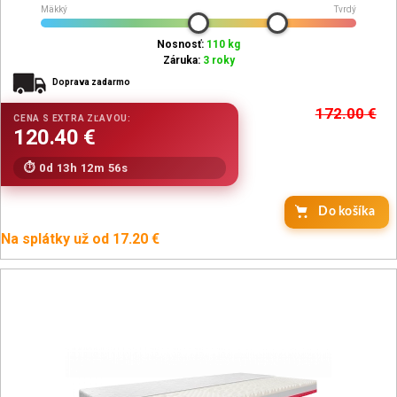
Mäkký
Tvrdý
Nosnosť:
110 kg
Záruka:
3 roky
Doprava zadarmo
172.00
€
0d 13h 12m 54s
Do košíka
Na splátky už od 17.20 €