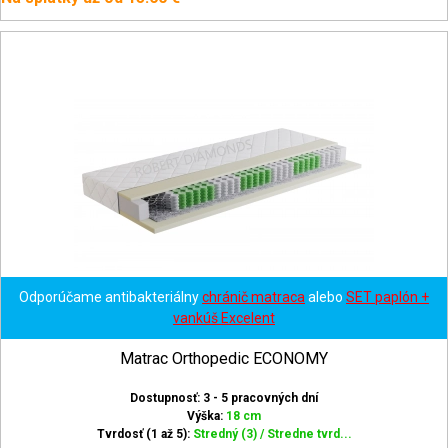
Odporúčame antibakteriálny
chránič matraca
alebo
SET paplón +
vankúš Excelent
Matrac Orthopedic ECONOMY
Dostupnosť: 3 - 5 pracovných dní
Výška:
18 cm
Tvrdosť (1 až 5):
Stredný (3) / Stredne tvrd...