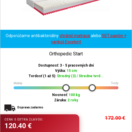
Odporúčame antibakteriálny
chránič matraca
alebo
SET paplón +
vankúš Excelent
Orthopedic Start
Dostupnosť: 3 - 5 pracovných dní
Výška:
15 cm
Tvrdosť (1 až 5):
Stredný (3) / Stredne tvrd...
Mäkký
Tvrdý
Nosnosť:
100 kg
Záruka:
2 roky
Doprava zadarmo
172.00
€