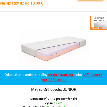
Na splátky už od 18.00 €
Odporúčame antibakteriálny
chránič matraca
alebo
SET paplón +
vankúš Excelent
Matrac Orthopedic JUNIOR
Dostupnosť: 7 - 10 pracovných dní
Výška:
19 cm