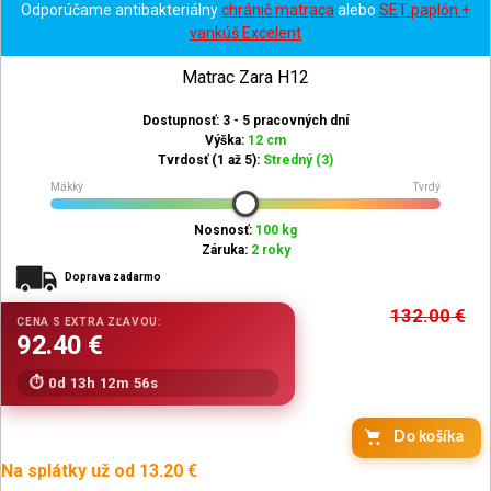
Odporúčame antibakteriálny
chránič matraca
alebo
SET paplón +
vankúš Excelent
Matrac Zara H12
Dostupnosť: 3 - 5 pracovných dní
Výška:
12 cm
Tvrdosť (1 až 5):
Stredný (3)
Mäkký
Tvrdý
Nosnosť:
100 kg
Záruka:
2 roky
Doprava zadarmo
132.00
€
0d 13h 12m 54s
Do košíka
Na splátky už od 13.20 €