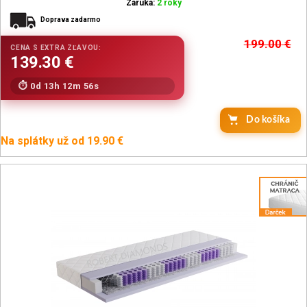
Záruka:
2 roky
Doprava zadarmo
199.00
€
0d 13h 12m 54s
Do košíka
Na splátky už od 19.90 €