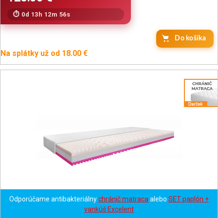
0d 13h 12m 54s
Do košíka
Na splátky už od 18.00 €
Odporúčame antibakteriálny
chránič matraca
alebo
SET paplón +
vankúš Excelent