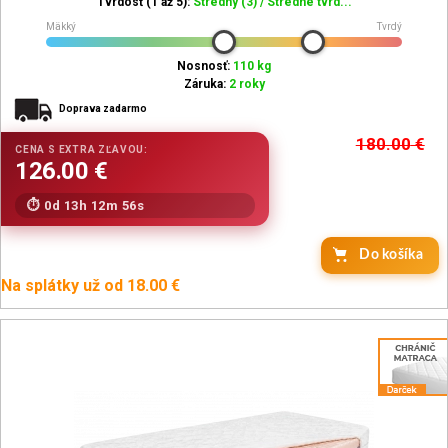
Tvrdosť (1 až 5):
Stredný (3) / Stredne tvrd...
Mäkký
Tvrdý
Nosnosť:
110 kg
Záruka:
2 roky
Doprava zadarmo
180.00
€
0d 13h 12m 54s
Do košíka
Na splátky už od 18.00 €