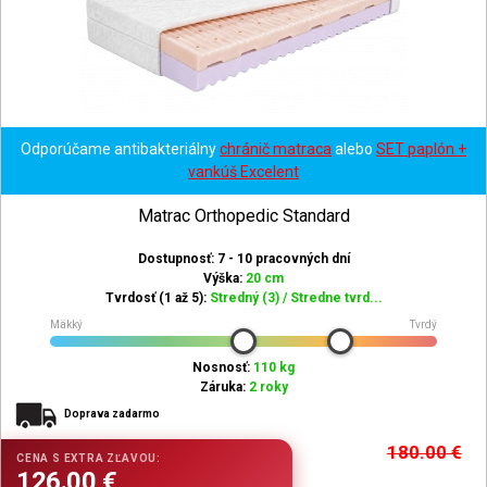
Odporúčame antibakteriálny
chránič matraca
alebo
SET paplón +
vankúš Excelent
Matrac Orthopedic Standard
Dostupnosť: 7 - 10 pracovných dní
Výška:
20 cm
Tvrdosť (1 až 5):
Stredný (3) / Stredne tvrd...
Mäkký
Tvrdý
Nosnosť:
110 kg
Záruka:
2 roky
Doprava zadarmo
180.00
€