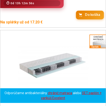
0d 13h 12m 54s
Do košíka
Na splátky už od 17.20 €
Odporúčame antibakteriálny
chránič matraca
alebo
SET paplón +
vankúš Excelent