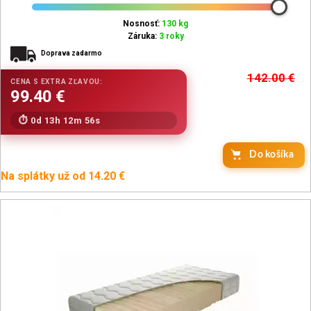
Nosnosť:
130 kg
Záruka:
3 roky
Doprava zadarmo
142.00
€
0d 13h 12m 54s
Do košíka
Na splátky už od 14.20 €