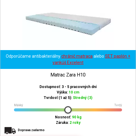
Odporúčame antibakteriálny
chránič matraca
alebo
SET paplón +
vankúš Excelent
Matrac Zara H10
Dostupnosť: 3 - 5 pracovných dní
Výška:
10 cm
Tvrdosť (1 až 5):
Stredný (3)
Mäkký
Tvrdý
Nosnosť:
90 kg
Záruka:
2 roky
Doprava zadarmo