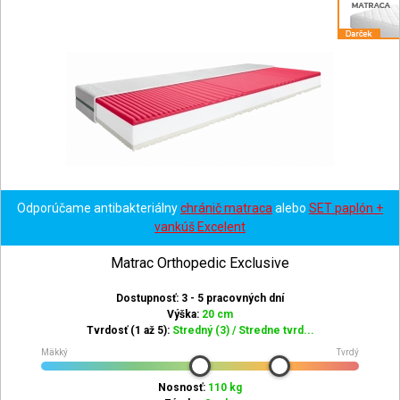
Odporúčame antibakteriálny
chránič matraca
alebo
SET paplón +
vankúš Excelent
Matrac Orthopedic Exclusive
Dostupnosť: 3 - 5 pracovných dní
Výška:
20 cm
Tvrdosť (1 až 5):
Stredný (3) / Stredne tvrd...
Mäkký
Tvrdý
Nosnosť:
110 kg