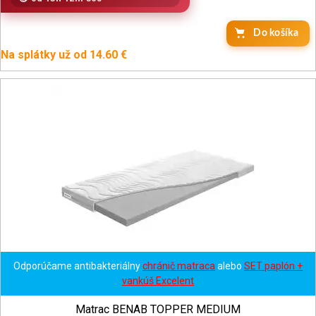
Do košíka
Na splátky už od 14.60 €
Odporúčame antibakteriálny
chránič matraca
alebo
SET paplón +
vankúš Excelent
Matrac BENAB TOPPER MEDIUM