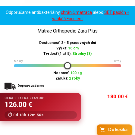
Odporúčame antibakteriálny
chránič matraca
alebo
SET paplón +
vankúš Excelent
Matrac Orthopedic Zara Plus
Dostupnosť: 3 - 5 pracovných dní
Výška:
16 cm
Tvrdosť (1 až 5):
Stredný (3)
Mäkký
Tvrdý
Nosnosť:
100 kg
Záruka:
2 roky
Doprava zadarmo
180.00
€
0d 13h 12m 54s
Do košíka