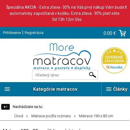
Špeciálna AKCIA - Extra zľava -30% na Váš prvý nákup Vám bude
X
automaticky započítaná v košíku. Extra zľava -30% platí ešte:
0d 13h 12m 54s
|
Prihlásenie
Registrácia
0.00 €
Kategórie matracov
Články
Nachádzate sa tu:
Úvod
Matrace podľa rozmeru
Matrace 190 x 85 cm