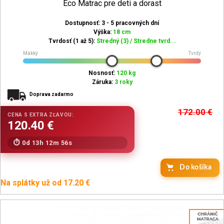
Eco Matrac pre deti a dorast
Dostupnosť: 3 - 5 pracovných dní
Výška:
18 cm
Tvrdosť (1 až 5):
Stredný (3) / Stredne tvrd...
Mäkký
Tvrdý
Nosnosť:
120 kg
Záruka:
3 roky
Doprava zadarmo
172.00
€
0d 13h 12m 54s
Do košíka
Na splátky už od 17.20 €