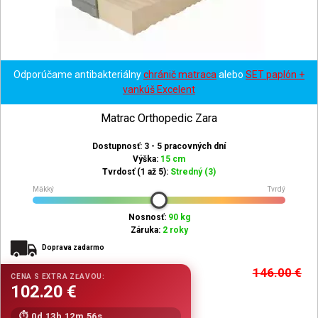
Odporúčame antibakteriálny
chránič matraca
alebo
SET paplón +
vankúš Excelent
Matrac Orthopedic Zara
Dostupnosť: 3 - 5 pracovných dní
Výška:
15 cm
Tvrdosť (1 až 5):
Stredný (3)
Mäkký
Tvrdý
Nosnosť:
90 kg
Záruka:
2 roky
Doprava zadarmo
146.00
€
0d 13h 12m 54s