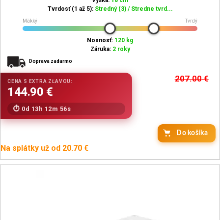
Výška:
18 cm
Tvrdosť (1 až 5):
Stredný (3) / Stredne tvrd...
Mäkký
Tvrdý
Nosnosť:
120 kg
Záruka:
2 roky
Doprava zadarmo
207.00
€
0d 13h 12m 54s
Do košíka
Na splátky už od 20.70 €