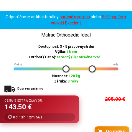
Odporúčame antibakteriálny
chránič matraca
alebo
SET paplón +
vankúš Excelent
Matrac Orthopedic Ideal
Dostupnosť: 3 - 5 pracovných dní
Výška:
18 cm
Tvrdosť (1 až 5):
Stredný (3) / Stredne tvrd...
Mäkký
Tvrdý
Nosnosť:
120 kg
Záruka:
3 roky
Doprava zadarmo
205.00
€
0d 13h 12m 54s
Do košíka