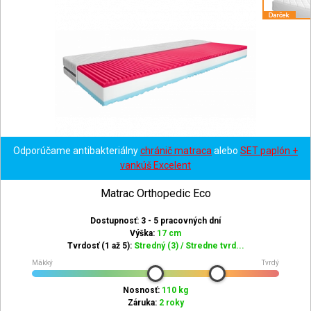
Odporúčame antibakteriálny
chránič matraca
alebo
SET paplón +
vankúš Excelent
Matrac Orthopedic Eco
Dostupnosť: 3 - 5 pracovných dní
Výška:
17 cm
Tvrdosť (1 až 5):
Stredný (3) / Stredne tvrd...
Mäkký
Tvrdý
Nosnosť:
110 kg
Záruka:
2 roky