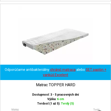
Odporúčame antibakteriálny
chránič matraca
alebo
SET paplón +
vankúš Excelent
Matrac TOPPER HARD
Dostupnosť: 3 - 5 pracovných dní
Výška:
6 cm
Tvrdosť (1 až 5):
Tvrdý (5)
Mäkký
Tvrdý