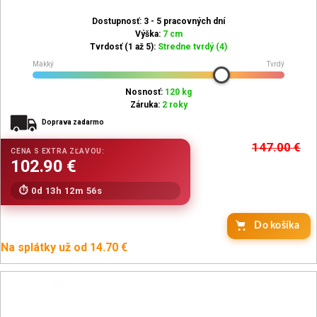
Dostupnosť: 3 - 5 pracovných dní
Výška:
7 cm
Tvrdosť (1 až 5):
Stredne tvrdý (4)
Mäkký
Tvrdý
Nosnosť:
120 kg
Záruka:
2 roky
Doprava zadarmo
147.00
€
0d 13h 12m 54s
Do košíka
Na splátky už od 14.70 €