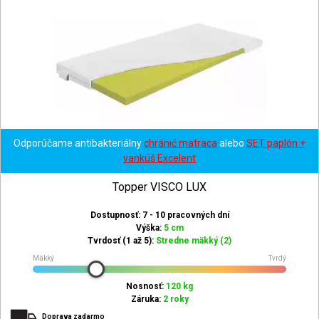
Odporúčame antibakteriálny
chránič matraca
alebo
SET paplón +
vankúš Excelent
Topper VISCO LUX
Dostupnosť: 7 - 10 pracovných dní
Výška:
5 cm
Tvrdosť (1 až 5):
Stredne mäkký (2)
Mäkký
Tvrdý
Nosnosť:
120 kg
Záruka:
2 roky
Doprava zadarmo