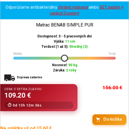
Odporúčame antibakteriálny
chránič matraca
alebo
SET paplón +
vankúš Excelent
Matrac BENAB SIMPLE PUR
Dostupnosť: 3 - 5 pracovných dní
Výška:
11 cm
Tvrdosť (1 až 5):
Stredný (3)
Mäkký
Tvrdý
Nosnosť:
90 kg
Záruka:
2 roky
Doprava zadarmo
156.00
€
0d 13h 12m 54s
Do košíka
Na splátky už od 15.60 €