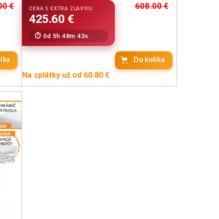
00
€
608.00
€
0d 5h 48m 42s
íka
Do košíka
Na splátky už od 60.80 €