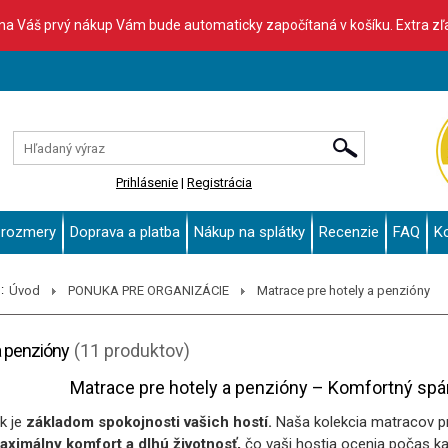
 na Váš prvý nákup Vám bude automaticky započítaná v košíku. Extra z
Prihlásenie
|
Registrácia
 rozmery
Doprava a platba
Nákup na splátky
Recenzie
FAQ
K
:
Úvod
PONUKA PRE ORGANIZÁCIE
Matrace pre hotely a penzióny
a penzióny
(11 produktov)
Matrace pre hotely a penzióny – Komfortný spán
k je
základom spokojnosti vašich hostí.
Naša kolekcia matracov pre
aximálny komfort a dlhú životnosť,
čo vaši hostia ocenia počas k