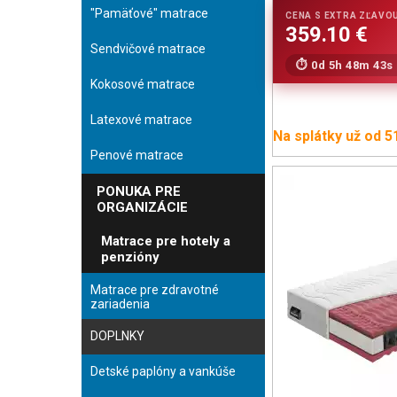
"Pamäťové" matrace
Sendvičové matrace
0d 5h 48m 42s
Kokosové matrace
Latexové matrace
Na splátky už od 5
Penové matrace
PONUKA PRE
ORGANIZÁCIE
Matrace pre hotely a
penzióny
Matrace pre zdravotné
zariadenia
DOPLNKY
Detské paplóny a vankúše