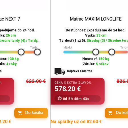
ac NEXT 7
Matrac MAXIM LONGLIFE
xpedujeme do 24 hod.
Dostupnosť: Expedujeme do 24 hod.
ška:
26 cm
Výška:
23 cm
tredne tvrdý (4) / Tvrdý...
Tvrdosť (1 až 5):
Stredný (3) / Stredne tvrd
Tvrdý
Mäkký
Tvrdý
osť:
130 kg
Nosnosť:
180 kg
uka:
4 roky
Záruka:
5 rokov
mo
Doprava zadarmo
622.00
€
826.
0d 5h 48m 42s
Do košíka
Do koš
2.20 €
Na splátky už od 82.60 €