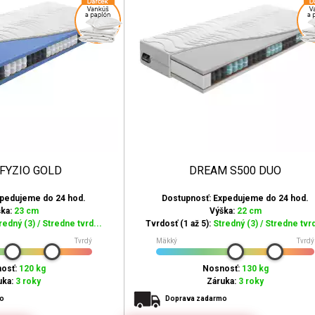
 FYZIO GOLD
DREAM S500 DUO
xpedujeme do 24 hod.
Dostupnosť: Expedujeme do 24 hod.
ška:
23 cm
Výška:
22 cm
redný (3) / Stredne tvrd...
Tvrdosť (1 až 5):
Stredný (3) / Stredne tvrd
Tvrdý
Mäkký
Tvrdý
osť:
120 kg
Nosnosť:
130 kg
uka:
3 roky
Záruka:
3 roky
mo
Doprava zadarmo