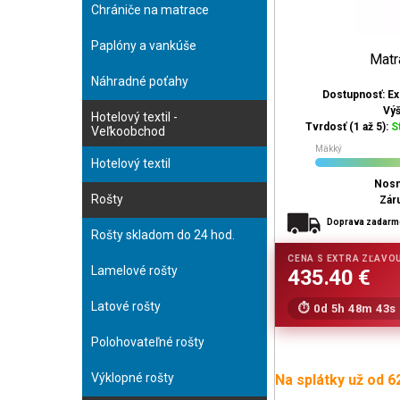
Chrániče na matrace
Paplóny a vankúše
Matr
Náhradné poťahy
Dostupnosť: E
Vý
Hotelový textil -
Tvrdosť (1 až 5):
S
Veľkoobchod
Mäkký
Hotelový textil
Nosn
Rošty
Zár
Doprava zadar
Rošty skladom do 24 hod.
Lamelové rošty
Latové rošty
0d 5h 48m 42s
Polohovateľné rošty
Výklopné rošty
Na splátky už od 6