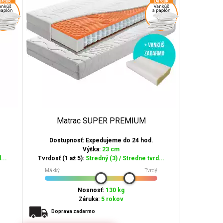
Matrac SUPER PREMIUM
Dostupnosť: Expedujeme do 24 hod.
Výška:
23 cm
...
Tvrdosť (1 až 5):
Stredný (3) / Stredne tvrd...
Mäkký
Tvrdý
Nosnosť:
130 kg
Záruka:
5 rokov
Doprava zadarmo