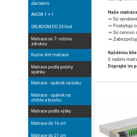
darčekmi
Naše matrace
AKCIA 1 + 1
⇒ Sú vyrobené 
⇒ Poskytujú o
SKLADOM DO 24 hod.
⇒ Sú cenovo d
Matrace so 7- ročnou
⇒ Zabezpečujú 
zárukou
Každému klie
Ručne šité matrace
S našimi matra
Doprajte im 
Matrace podľa polohy
spánku
Matrace - spánok na boku
Matrace - spánok na
chrbte a bruchu
Matrace podľa výšky
Matrace do 16 cm
Matrace do 21 cm