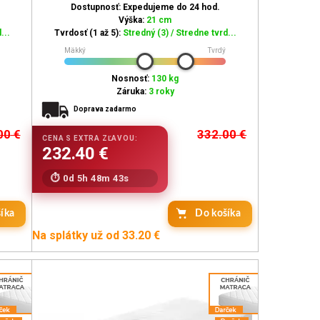
Dostupnosť: Expedujeme do 24 hod.
Výška:
21 cm
...
Tvrdosť (1 až 5):
Stredný (3) / Stredne tvrd...
Mäkký
Tvrdý
Nosnosť:
130 kg
Záruka:
3 roky
Doprava zadarmo
00
€
332.00
€
0d 5h 48m 42s
íka
Do košíka
Na splátky už od 33.20 €