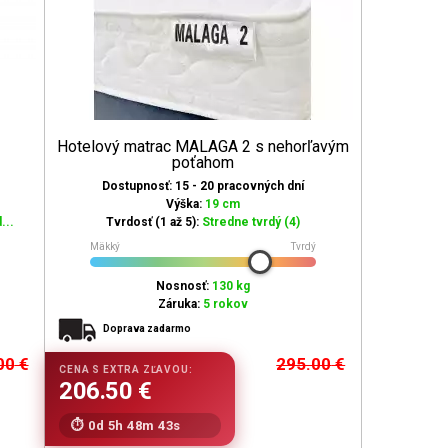
Hotelový matrac MALAGA 2 s nehorľavým
poťahom
Dostupnosť: 15 - 20 pracovných dní
Výška:
19 cm
...
Tvrdosť (1 až 5):
Stredne tvrdý (4)
Mäkký
Tvrdý
Nosnosť:
130 kg
Záruka:
5 rokov
Doprava zadarmo
00
€
295.00
€
0d 5h 48m 42s