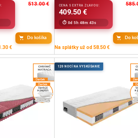
513.00
€
585.
0d 5h 48m 42s
Do košíka
Do koš
1.30 €
Na splátky už od 58.50 €
120 NOCÍ NA VYSKÚŠANIE