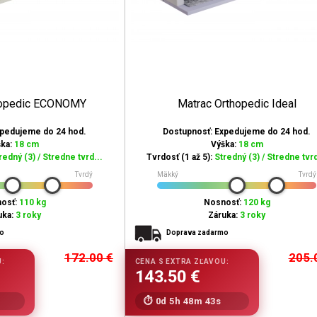
hopedic ECONOMY
Matrac Orthopedic Ideal
xpedujeme do 24 hod.
Dostupnosť: Expedujeme do 24 hod.
ška:
18 cm
Výška:
18 cm
redný (3) / Stredne tvrd...
Tvrdosť (1 až 5):
Stredný (3) / Stredne tvrd
Tvrdý
Mäkký
Tvrdý
osť:
110 kg
Nosnosť:
120 kg
uka:
3 roky
Záruka:
3 roky
mo
Doprava zadarmo
172.00
€
205.
0d 5h 48m 42s