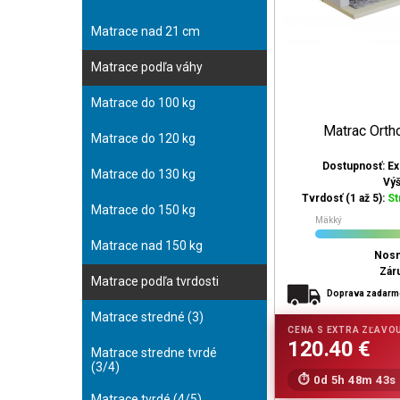
Matrace nad 21 cm
Matrace podľa váhy
Matrace do 100 kg
Matrac Ort
Matrace do 120 kg
Dostupnosť: E
Matrace do 130 kg
Vý
Tvrdosť (1 až 5):
St
Matrace do 150 kg
Mäkký
Matrace nad 150 kg
Nosn
Zár
Matrace podľa tvrdosti
Doprava zadar
Matrace stredné (3)
Matrace stredne tvrdé
(3/4)
0d 5h 48m 42s
Matrace tvrdé (4/5)