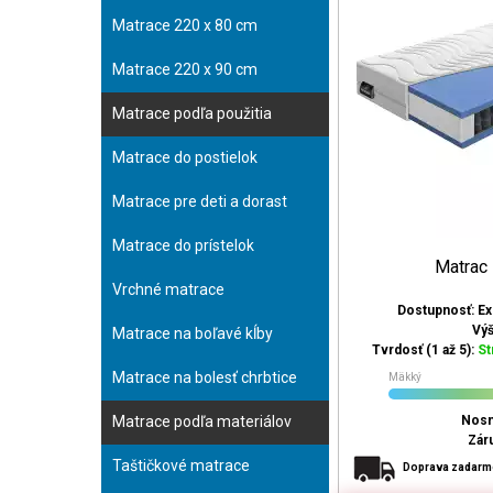
Matrace 220 x 80 cm
Matrace 220 x 90 cm
Matrace podľa použitia
Matrace do postielok
Matrace pre deti a dorast
Matrace do prístelok
Matrac
Vrchné matrace
Dostupnosť: E
Vý
Matrace na boľavé kĺby
Tvrdosť (1 až 5):
St
Matrace na bolesť chrbtice
Mäkký
Matrace podľa materiálov
Nosn
Zár
Taštičkové matrace
Doprava zadar