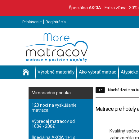
Špeciálna AKCIA - Extra zľava -30%
|
Prihlásenie
Registrácia
Výrobné materiály
Ako vybrať matrac
Atypické
Nachádzate sa tu
Mimoriadna ponuka
120 nocí na vyskúšanie
Matrace pre hotely 
matraca
Výpredaj matracov od
100€ - 200€
Kvalitný spáno
Špeciálna AKCIA 1+1 s
zabezpečila m