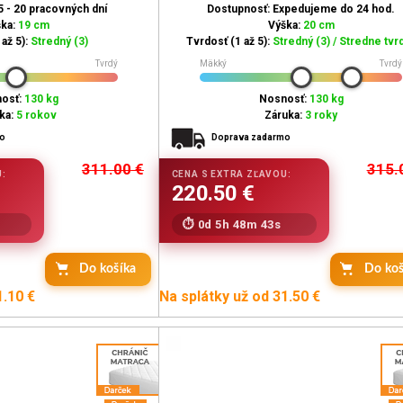
5 - 20 pracovných dní
Dostupnosť: Expedujeme do 24 hod.
ška:
19 cm
Výška:
20 cm
až 5):
Stredný (3)
Tvrdosť (1 až 5):
Stredný (3) / Stredne tvrd
Tvrdý
Mäkký
Tvrdý
osť:
130 kg
Nosnosť:
130 kg
ka:
5 rokov
Záruka:
3 roky
mo
Doprava zadarmo
311.00
€
315.
0d 5h 48m 42s
Do košíka
Do koš
1.10 €
Na splátky už od 31.50 €