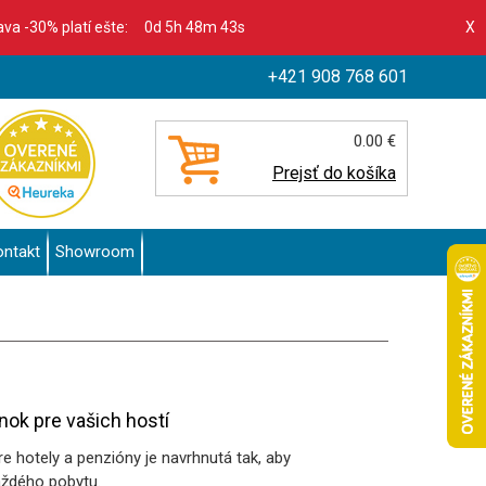
ľava -30% platí ešte:
0d 5h 48m 42s
X
+421 908 768 601
0.00 €
Prejsť do košíka
ontakt
Showroom
ok pre vašich hostí
 hotely a penzióny je navrhnutá tak, aby
aždého pobytu.