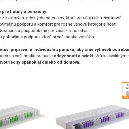
 pre hotely a penzióny:
z kvalitných, odolných materiálov, ktoré zaručujú dlhú životnosť
ptimálnu podporu a komfort pre rôzne váhové kategórie hostí
ostupné a prispôsobené pre väčšie množstvá
pohodlie a podporu, ktoré si vaši hostia zaslúžia
ntovi pripravíme individuálnu ponuku, aby sme vyhoveli potreb
cmi sa vaši hostia prebudia
oddýchnutí a svieži.
Vďaka kvalitným m
prvotriedny spánok aj ďaleko od domova.