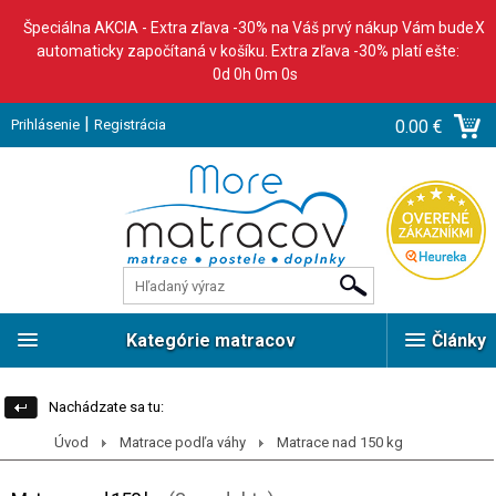
Špeciálna AKCIA - Extra zľava -30% na Váš prvý nákup Vám bude
X
automaticky započítaná v košíku. Extra zľava -30% platí ešte:
0d 0h 0m 0s
|
Prihlásenie
Registrácia
0.00 €
Kategórie matracov
Články
Nachádzate sa tu:
Úvod
Matrace podľa váhy
Matrace nad 150 kg