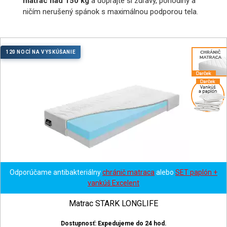
matrac nad 150 kg
a doprajte si zdravý, pohodlný a
ničím nerušený spánok s maximálnou podporou tela.
120 NOCÍ NA VYSKÚŠANIE
Odporúčame antibakteriálny
chránič matraca
alebo
SET paplón +
vankúš Excelent
Matrac STARK LONGLIFE
Dostupnosť: Expedujeme do 24 hod.