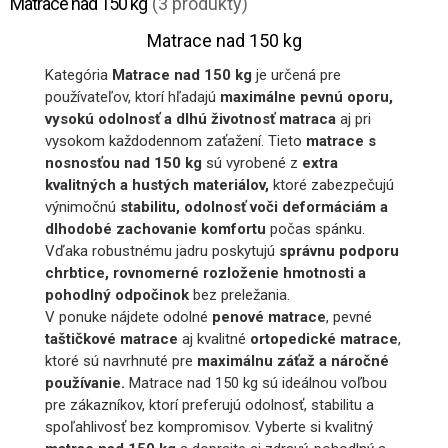
Matrace nad 150 kg
(3 produkty)
Matrace nad 150 kg
Kategória
Matrace nad 150 kg
je určená pre
používateľov, ktorí hľadajú
maximálne pevnú oporu,
vysokú odolnosť a dlhú životnosť matraca
aj pri
vysokom každodennom zaťažení. Tieto
matrace s
nosnosťou nad 150 kg
sú vyrobené z
extra
kvalitných a hustých materiálov,
ktoré zabezpečujú
výnimočnú
stabilitu, odolnosť voči deformáciám a
dlhodobé zachovanie komfortu
počas spánku.
Vďaka robustnému jadru poskytujú
správnu podporu
chrbtice, rovnomerné rozloženie hmotnosti a
pohodlný odpočinok
bez preležania.
V ponuke nájdete odolné
penové matrace
, pevné
taštičkové matrace
aj kvalitné
ortopedické matrace
,
ktoré sú navrhnuté pre
maximálnu záťaž a náročné
používanie.
Matrace nad 150 kg sú ideálnou voľbou
pre zákazníkov, ktorí preferujú odolnosť, stabilitu a
spoľahlivosť bez kompromisov. Vyberte si kvalitný