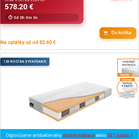
0d 0h 0m 0s
Do košíka
Na splátky už od 82.60 €
120 NOCÍ NA VYSKÚŠANIE
Odporúčame antibakteriálny
chránič matraca
alebo
SET paplón +