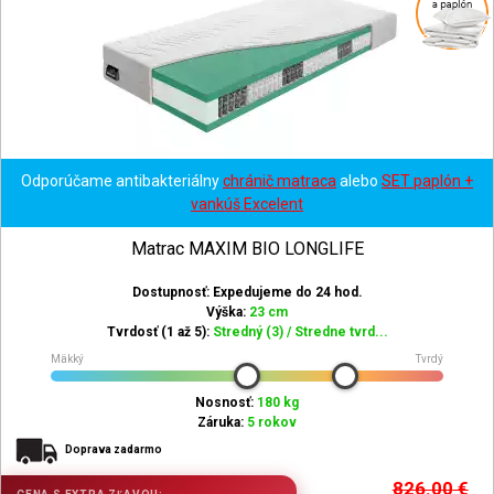
Odporúčame antibakteriálny
chránič matraca
alebo
SET paplón +
vankúš Excelent
Matrac MAXIM BIO LONGLIFE
Dostupnosť: Expedujeme do 24 hod.
Výška:
23 cm
Tvrdosť (1 až 5):
Stredný (3) / Stredne tvrd...
Mäkký
Tvrdý
Nosnosť:
180 kg
Záruka:
5 rokov
Doprava zadarmo
826.00
€