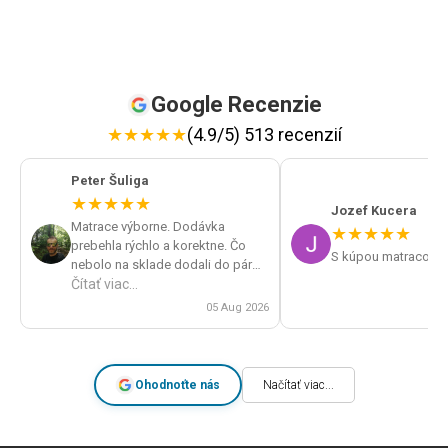
Google Recenzie
★
★
★
★
★
(4.9/5) 513 recenzií
Peter Šuliga
★
★
★
★
★
Jozef Kucera
Matrace výborne. Dodávka
★
★
★
★
★
prebehla rýchlo a korektne. Čo
S kúpou matracov s
nebolo na sklade dodali do pár
dní. Veľká spokojnosť a určite by
Čítať viac...
som obchod odporúčal.
05 Aug 2026
Ohodnoťte nás
Načítať viac...