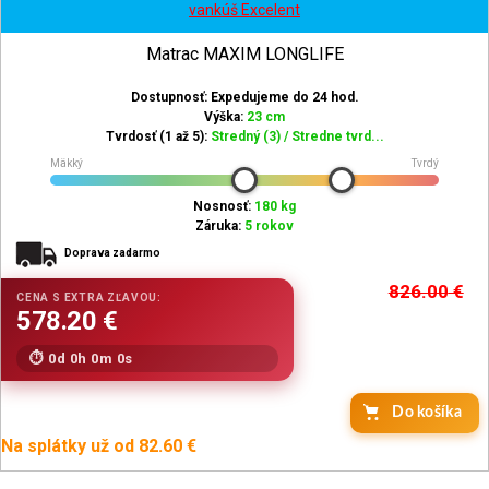
vankúš Excelent
Matrac MAXIM LONGLIFE
Dostupnosť: Expedujeme do 24 hod.
Výška:
23 cm
Tvrdosť (1 až 5):
Stredný (3) / Stredne tvrd...
Mäkký
Tvrdý
Nosnosť:
180 kg
Záruka:
5 rokov
Doprava zadarmo
826.00
€
0d 0h 0m 0s
Do košíka
Na splátky už od 82.60 €