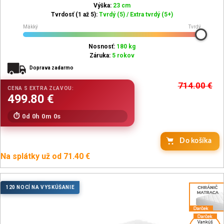
Výška:
23 cm
Tvrdosť (1 až 5):
Tvrdý (5) / Extra tvrdý (5+)
Mäkký
Tvrdý
Nosnosť:
180 kg
Záruka:
5 rokov
Doprava zadarmo
714.00
€
0d 0h 0m 0s
Do košíka
Na splátky už od 71.40 €
120 NOCÍ NA VYSKÚŠANIE