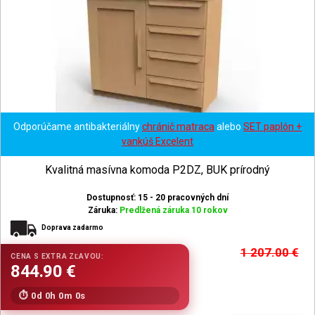
Odporúčame antibakteriálny
chránič matraca
alebo
SET paplón +
vankúš Excelent
Kvalitná masívna komoda P2DZ, BUK prírodný
Dostupnosť: 15 - 20 pracovných dní
Záruka:
Predlžená záruka 10 rokov
Doprava zadarmo
1 207.00
€
0d 0h 0m 0s