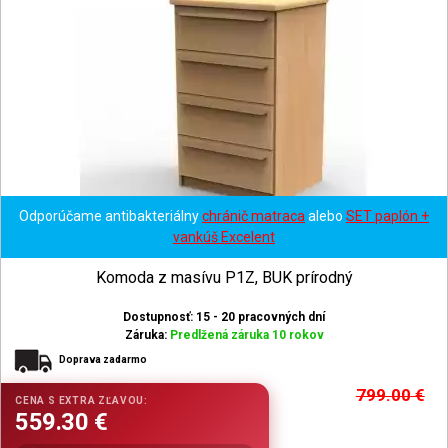
Odporúčame antibakteriálny
chránič matraca
alebo
SET paplón +
vankúš Excelent
Komoda z masívu P1Z, BUK prírodný
Dostupnosť: 15 - 20 pracovných dní
Záruka:
Predlžená záruka 10 rokov
Doprava zadarmo
799.00
€