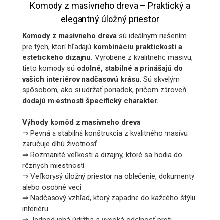
Komody z masívneho dreva – Praktický a
elegantný úložný priestor
Komody z masívneho dreva
sú ideálnym riešením
pre tých, ktorí hľadajú
kombináciu praktickosti a
estetického dizajnu.
Vyrobené z kvalitného masívu,
tieto komody sú
odolné, stabilné a prinášajú do
vašich interiérov nadčasovú krásu.
Sú skvelým
spôsobom, ako si udržať poriadok, pričom zároveň
dodajú miestnosti špecifický charakter.
Výhody komôd z masívneho dreva
⇒ Pevná a stabilná konštrukcia z kvalitného masívu
zaručuje dlhú životnosť
⇒ Rozmanité veľkosti a dizajny, ktoré sa hodia do
rôznych miestností
⇒ Veľkorysý úložný priestor na oblečenie, dokumenty
alebo osobné veci
⇒ Nadčasový vzhľad, ktorý zapadne do každého štýlu
interiéru
⇒ Jednoduchá údržba a vysoká odolnosť proti