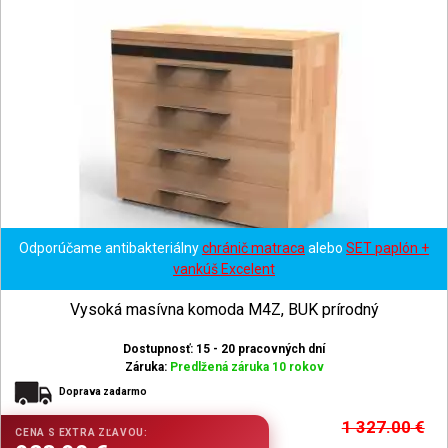
Odporúčame antibakteriálny
chránič matraca
alebo
SET paplón +
vankúš Excelent
Vysoká masívna komoda M4Z, BUK prírodný
Dostupnosť: 15 - 20 pracovných dní
Záruka:
Predlžená záruka 10 rokov
Doprava zadarmo
1 327.00
€