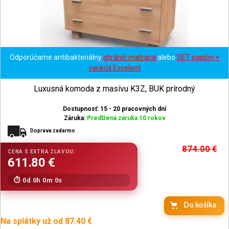
Odporúčame antibakteriálny
chránič matraca
alebo
SET paplón +
vankúš Excelent
Luxusná komoda z masívu K3Z, BUK prírodný
Dostupnosť: 15 - 20 pracovných dní
Záruka:
Predlžená záruka 10 rokov
Doprava zadarmo
874.00
€
0d 0h 0m 0s
Na splátky už od 87.40 €