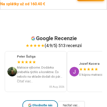
Na splátky už od 160.40 €
Google Recenzie
★
★
★
★
★
(4.9/5) 513 recenzií
Peter Šuliga
★
★
★
★
★
Jozef Kucera
Matrace výborne. Dodávka
★
★
★
★
★
prebehla rýchlo a korektne. Čo
S kúpou matracov s
nebolo na sklade dodali do pár
dní. Veľká spokojnosť a určite by
Čítať viac...
som obchod odporúčal.
05 Aug 2026
Ohodnoťte nás
Načítať viac...