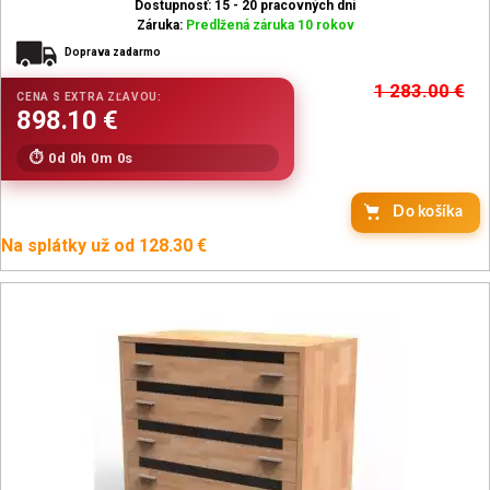
Dostupnosť: 15 - 20 pracovných dní
Záruka:
Predlžená záruka 10 rokov
Doprava zadarmo
1 283.00
€
0d 0h 0m 0s
Na splátky už od 128.30 €