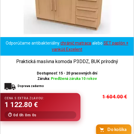
Odporúčame antibakteriálny
chránič matraca
alebo
SET paplón +
vankúš Excelent
Praktická masívna komoda P3DDZ, BUK prírodný
Dostupnosť: 15 - 20 pracovných dní
Záruka:
Predlžená záruka 10 rokov
Doprava zadarmo
1 604.00
€
0d 0h 0m 0s