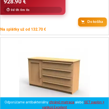
0d 0h 0m 0s
Na splátky už od 132.70 €
Odporúčame antibakteriálny
chránič matraca
alebo
SET paplón +
vankúš Excelent