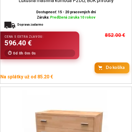
Luxusná masívna komoda P2DD, BUK prírodný
Dostupnosť: 15 - 20 pracovných dní
Záruka:
Predlžená záruka 10 rokov
Doprava zadarmo
852.00
€
0d 0h 0m 0s
Na splátky už od 85.20 €