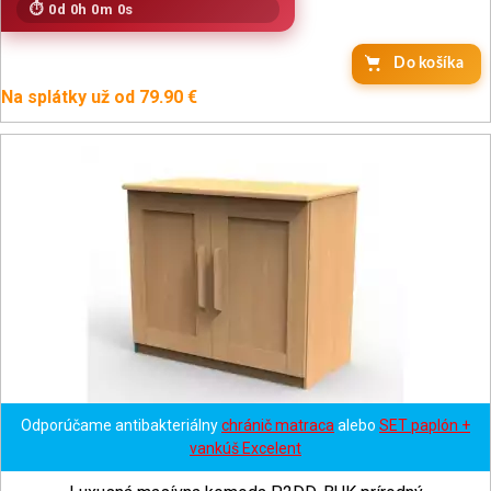
0d 0h 0m 0s
Na splátky už od 79.90 €
Odporúčame antibakteriálny
chránič matraca
alebo
SET paplón +
vankúš Excelent