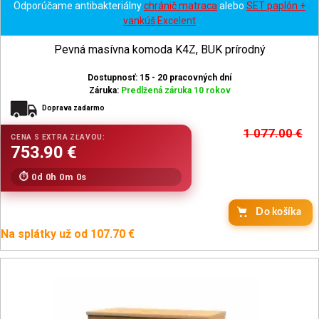
Odporúčame antibakteriálny
chránič matraca
alebo
SET paplón +
vankúš Excelent
Pevná masívna komoda K4Z, BUK prírodný
Dostupnosť: 15 - 20 pracovných dní
Záruka:
Predlžená záruka 10 rokov
Doprava zadarmo
1 077.00
€
0d 0h 0m 0s
Na splátky už od 107.70 €