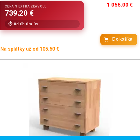
1 056.00
€
0d 0h 0m 0s
Na splátky už od 105.60 €