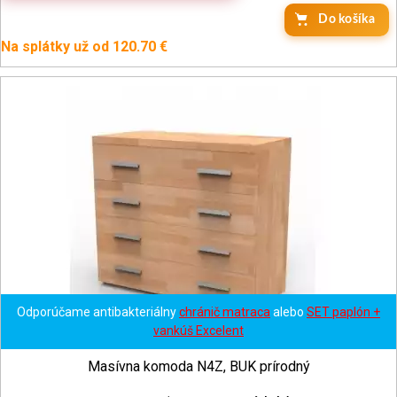
Na splátky už od 120.70 €
Odporúčame antibakteriálny
chránič matraca
alebo
SET paplón +
vankúš Excelent
Masívna komoda N4Z, BUK prírodný