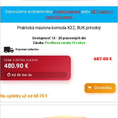
Odporúčame antibakteriálny
chránič matraca
alebo
SET paplón +
vankúš Excelent
Praktická masívna komoda K2Z, BUK prírodný
Dostupnosť: 15 - 20 pracovných dní
Záruka:
Predlžená záruka 10 rokov
Doprava zadarmo
687.00
€
0d 0h 0m 0s
Na splátky už od 68.70 €