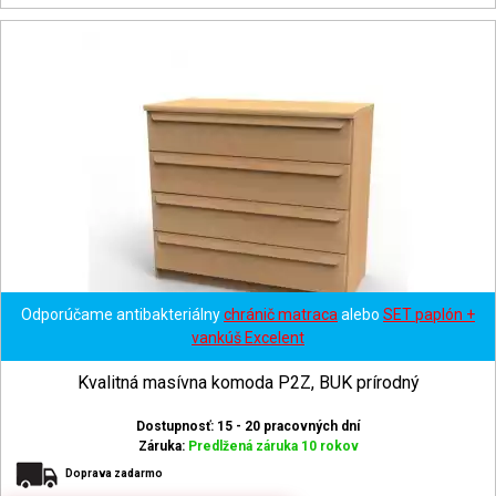
Odporúčame antibakteriálny
chránič matraca
alebo
SET paplón +
vankúš Excelent
Kvalitná masívna komoda P2Z, BUK prírodný
Dostupnosť: 15 - 20 pracovných dní
Záruka:
Predlžená záruka 10 rokov
Doprava zadarmo