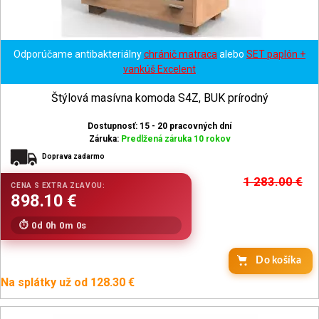
Odporúčame antibakteriálny
chránič matraca
alebo
SET paplón +
vankúš Excelent
Štýlová masívna komoda S4Z, BUK prírodný
Dostupnosť: 15 - 20 pracovných dní
Záruka:
Predlžená záruka 10 rokov
Doprava zadarmo
1 283.00
€
0d 0h 0m 0s
Na splátky už od 128.30 €