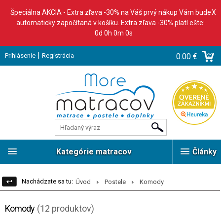
Špeciálna AKCIA - Extra zľava -30% na Váš prvý nákup Vám bude
X
automaticky započítaná v košíku. Extra zľava -30% platí ešte:
0d 0h 0m 0s
|
Prihlásenie
Registrácia
0.00 €
Kategórie matracov
Články
Nachádzate sa tu:
Úvod
Postele
Komody
Komody
(12 produktov)