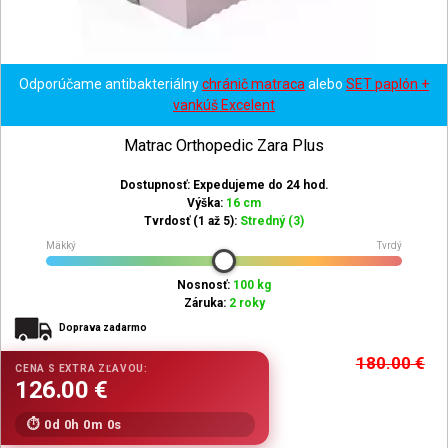
Odporúčame antibakteriálny
chránič matraca
alebo
SET paplón +
vankúš Excelent
Matrac Orthopedic Zara Plus
Dostupnosť: Expedujeme do 24 hod.
Výška:
16 cm
Tvrdosť (1 až 5):
Stredný (3)
Mäkký
Tvrdý
Nosnosť:
100 kg
Záruka:
2 roky
Doprava zadarmo
180.00
€
0d 0h 0m 0s