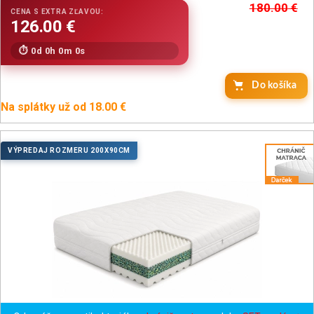
180.00
€
0d 0h 0m 0s
Do košíka
Na splátky už od 18.00 €
VÝPREDAJ ROZMERU 200X90CM