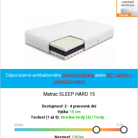
Odporúčame antibakteriálny
chránič matraca
alebo
SET paplón +
vankúš Excelent
Matrac SLEEP HARD 15
Dostupnosť: 2 - 4 pracovné dni
Výška:
15 cm
Tvrdosť (1 až 5):
Stredne tvrdý (4) / Tvrdý...
Mäkký
Tvrdý
Nosnosť:
120 kg