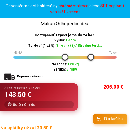
Odporúčame antibakteriálny
chránič matraca
alebo
SET paplón +
vankúš Excelent
Matrac Orthopedic Ideal
Dostupnosť: Expedujeme do 24 hod.
Výška:
18 cm
Tvrdosť (1 až 5):
Stredný (3) / Stredne tvrd...
Mäkký
Tvrdý
Nosnosť:
120 kg
Záruka:
3 roky
Doprava zadarmo
205.00
€
0d 0h 0m 0s
Do košíka
Na splátky už od 20.50 €