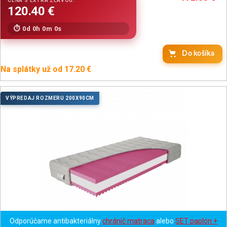
0d 0h 0m 0s
Do košíka
Na splátky už od 17.20 €
VÝPREDAJ ROZMERU 200X90CM
Odporúčame antibakteriálny
chránič matraca
alebo
SET paplón +