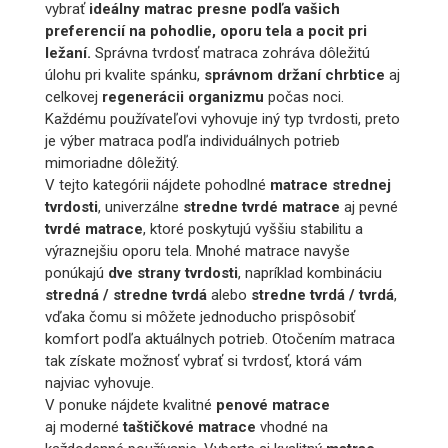
vybrať
ideálny matrac presne podľa vašich
preferencií na pohodlie, oporu tela a pocit pri
ležaní.
Správna tvrdosť matraca zohráva dôležitú
úlohu pri kvalite spánku,
správnom držaní chrbtice
aj
celkovej
regenerácii organizmu
počas noci.
Každému používateľovi vyhovuje iný typ tvrdosti, preto
je výber matraca podľa individuálnych potrieb
mimoriadne dôležitý.
V tejto kategórii nájdete pohodlné
matrace strednej
tvrdosti
, univerzálne
stredne tvrdé matrace
aj pevné
tvrdé matrace
, ktoré poskytujú vyššiu stabilitu a
výraznejšiu oporu tela. Mnohé matrace navyše
ponúkajú
dve strany tvrdosti
, napríklad kombináciu
stredná / stredne tvrdá
alebo
stredne tvrdá / tvrdá
,
vďaka čomu si môžete jednoducho prispôsobiť
komfort podľa aktuálnych potrieb. Otočením matraca
tak získate možnosť vybrať si tvrdosť, ktorá vám
najviac vyhovuje.
V ponuke nájdete kvalitné
penové matrace
aj moderné
taštičkové matrace
vhodné na