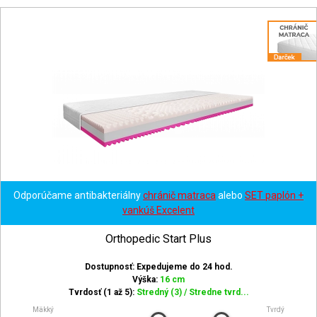
Odporúčame antibakteriálny
chránič matraca
alebo
SET paplón +
vankúš Excelent
Orthopedic Start Plus
Dostupnosť: Expedujeme do 24 hod.
Výška:
16 cm
Tvrdosť (1 až 5):
Stredný (3) / Stredne tvrd...
Mäkký
Tvrdý