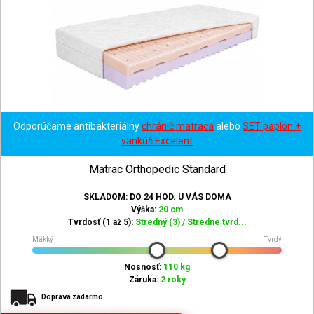
Odporúčame antibakteriálny
chránič matraca
alebo
SET paplón +
vankúš Excelent
Matrac Orthopedic Standard
SKLADOM: DO 24 HOD. U VÁS DOMA
Výška:
20 cm
Tvrdosť (1 až 5):
Stredný (3) / Stredne tvrd...
Mäkký
Tvrdý
Nosnosť:
110 kg
Záruka:
2 roky
Doprava zadarmo