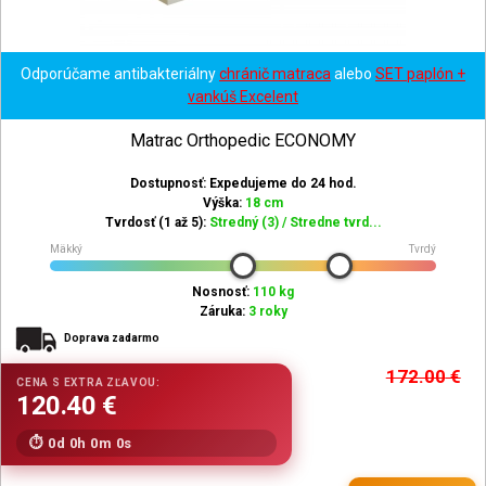
Odporúčame antibakteriálny
chránič matraca
alebo
SET paplón +
vankúš Excelent
Matrac Orthopedic ECONOMY
Dostupnosť: Expedujeme do 24 hod.
Výška:
18 cm
Tvrdosť (1 až 5):
Stredný (3) / Stredne tvrd...
Mäkký
Tvrdý
Nosnosť:
110 kg
Záruka:
3 roky
Doprava zadarmo
172.00
€
0d 0h 0m 0s