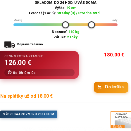
SKLADOM: DO 24 HOD. U VÁS DOMA
Výška:
19 cm
Tvrdosť (1 až 5):
Stredný (3) / Stredne tvrd...
Mäkký
Tvrdý
Nosnosť:
110 kg
Záruka:
2 roky
Doprava zadarmo
180.00
€
0d 0h 0m 0s
Do košíka
Na splátky už od 18.00 €
VÝPREDAJ ROZMERU 200X90CM