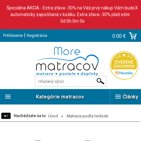
Špeciálna AKCIA - Extra zľava -30% na Váš prvý nákup Vám bude
X
automaticky započítaná v košíku. Extra zľava -30% platí ešte:
0d 0h 0m 0s
|
Prihlásenie
Registrácia
0.00 €
Kategórie matracov
Články
Nachádzate sa tu:
Úvod
Matrace podľa tvrdosti