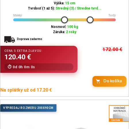
Výška:
15 cm
Tvrdosť (1 až 5):
Stredný (3) / Stredne tvrd...
Mäkký
Tvrdý
Nosnosť:
100 kg
Záruka:
2 roky
Doprava zadarmo
172.00
€
0d 0h 0m 0s
Do košíka
Na splátky už od 17.20 €
VÝPREDAJ ROZMERU 200X90CM