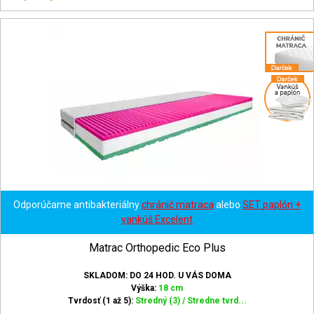
Odporúčame antibakteriálny
chránič matraca
alebo
SET paplón +
vankúš Excelent
Matrac Orthopedic Eco Plus
SKLADOM: DO 24 HOD. U VÁS DOMA
Výška:
18 cm
Tvrdosť (1 až 5):
Stredný (3) / Stredne tvrd...