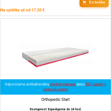
Do košíka
Na splátky už od 17.20 €
Odporúčame antibakteriálny
chránič matraca
alebo
SET paplón +
vankúš Excelent
Orthopedic Start
Dostupnosť: Expedujeme do 24 hod.