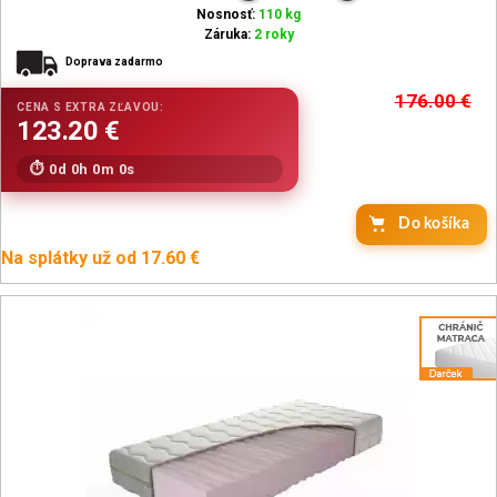
Nosnosť:
110 kg
Záruka:
2 roky
Doprava zadarmo
176.00
€
0d 0h 0m 0s
Do košíka
Na splátky už od 17.60 €