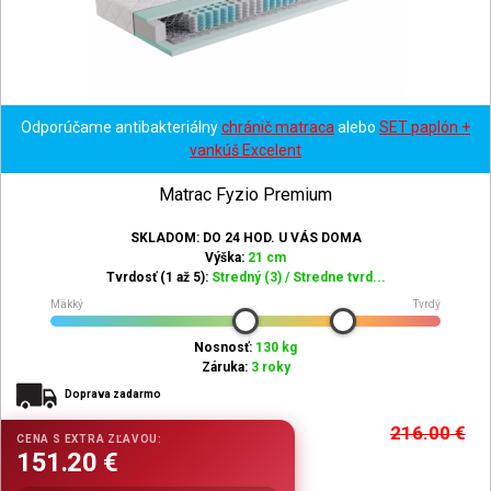
Odporúčame antibakteriálny
chránič matraca
alebo
SET paplón +
vankúš Excelent
Matrac Fyzio Premium
SKLADOM: DO 24 HOD. U VÁS DOMA
Výška:
21 cm
Tvrdosť (1 až 5):
Stredný (3) / Stredne tvrd...
Mäkký
Tvrdý
Nosnosť:
130 kg
Záruka:
3 roky
Doprava zadarmo
216.00
€