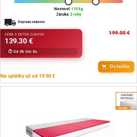
Nosnosť:
110 kg
Záruka:
2 roky
Doprava zadarmo
199.00
€
0d 0h 0m 0s
Do košíka
Na splátky už od 19.90 €