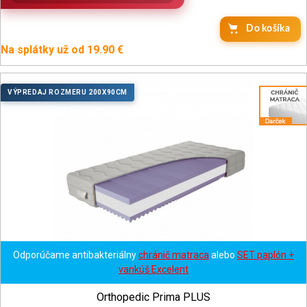
Do košíka
Na splátky už od 19.90 €
VÝPREDAJ ROZMERU 200X90CM
Odporúčame antibakteriálny
chránič matraca
alebo
SET paplón +
vankúš Excelent
Orthopedic Prima PLUS