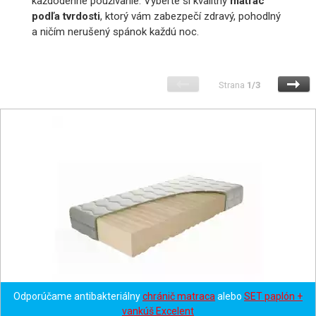
každodenné používanie. Vyberte si kvalitný
matrac
podľa tvrdosti
, ktorý vám zabezpečí zdravý, pohodlný
a ničím nerušený spánok každú noc.
Strana
1/3
Odporúčame antibakteriálny
chránič matraca
alebo
SET paplón +
vankúš Excelent