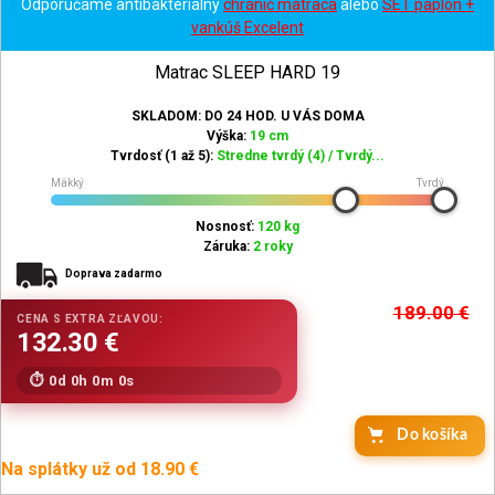
Odporúčame antibakteriálny
chránič matraca
alebo
SET paplón +
vankúš Excelent
Matrac SLEEP HARD 19
SKLADOM: DO 24 HOD. U VÁS DOMA
Výška:
19 cm
Tvrdosť (1 až 5):
Stredne tvrdý (4) / Tvrdý...
Mäkký
Tvrdý
Nosnosť:
120 kg
Záruka:
2 roky
Doprava zadarmo
189.00
€
0d 0h 0m 0s
Do košíka
Na splátky už od 18.90 €