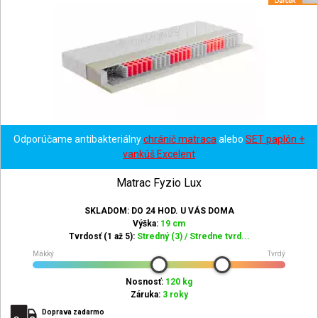
Odporúčame antibakteriálny
chránič matraca
alebo
SET paplón +
vankúš Excelent
Matrac Fyzio Lux
SKLADOM: DO 24 HOD. U VÁS DOMA
Výška:
19 cm
Tvrdosť (1 až 5):
Stredný (3) / Stredne tvrd...
Mäkký
Tvrdý
Nosnosť:
120 kg
Záruka:
3 roky
Doprava zadarmo