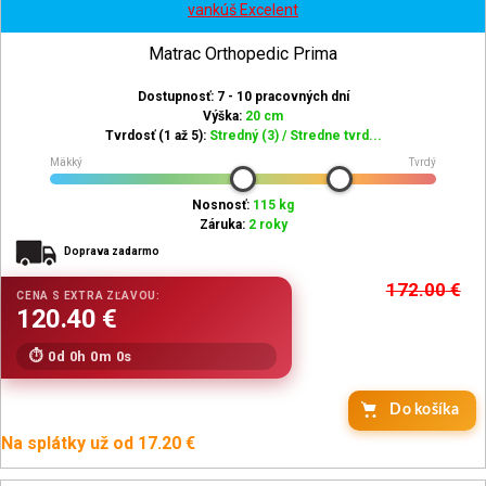
vankúš Excelent
Matrac Orthopedic Prima
Dostupnosť: 7 - 10 pracovných dní
Výška:
20 cm
Tvrdosť (1 až 5):
Stredný (3) / Stredne tvrd...
Mäkký
Tvrdý
Nosnosť:
115 kg
Záruka:
2 roky
Doprava zadarmo
172.00
€
0d 0h 0m 0s
Do košíka
Na splátky už od 17.20 €