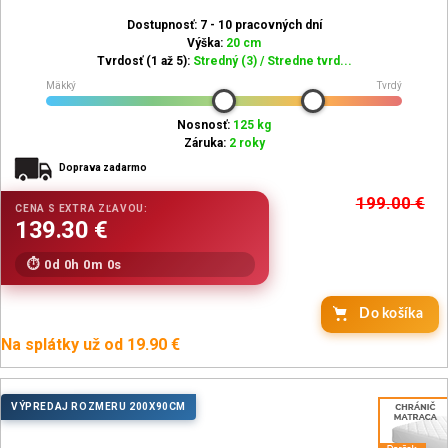
Dostupnosť: 7 - 10 pracovných dní
Výška:
20 cm
Tvrdosť (1 až 5):
Stredný (3) / Stredne tvrd...
Mäkký
Tvrdý
Nosnosť:
125 kg
Záruka:
2 roky
Doprava zadarmo
199.00
€
0d 0h 0m 0s
Do košíka
Na splátky už od 19.90 €
VÝPREDAJ ROZMERU 200X90CM