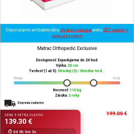
Odporúčame antibakteriálny
chránič matraca
alebo
SET paplón +
vankúš Excelent
Matrac Orthopedic Exclusive
Dostupnosť: Expedujeme do 24 hod.
Výška:
20 cm
Tvrdosť (1 až 5):
Stredný (3) / Stredne tvrd...
Mäkký
Tvrdý
Nosnosť:
110 kg
Záruka:
2 roky
Doprava zadarmo
199.00
€
0d 0h 0m 0s