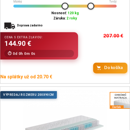
Mäkký
Tvrdý
Nosnosť:
120 kg
Záruka:
2 roky
Doprava zadarmo
207.00
€
0d 0h 0m 0s
Do košíka
Na splátky už od 20.70 €
VÝPREDAJ ROZMERU 200X90CM