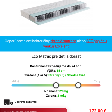
Odporúčame antibakteriálny
chránič matraca
alebo
SET paplón +
vankúš Excelent
Eco Matrac pre deti a dorast
Dostupnosť: Expedujeme do 24 hod.
Výška:
18 cm
Tvrdosť (1 až 5):
Stredný (3) / Stredne tvrd...
Mäkký
Tvrdý
Nosnosť:
120 kg
Záruka:
3 roky
Doprava zadarmo
172.00
€