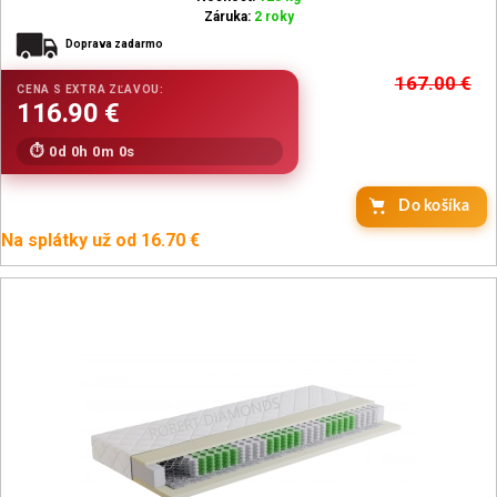
Záruka:
2 roky
Doprava zadarmo
167.00
€
0d 0h 0m 0s
Do košíka
Na splátky už od 16.70 €