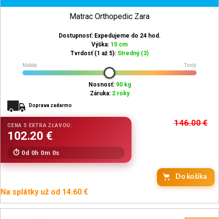
Matrac Orthopedic Zara
Dostupnosť: Expedujeme do 24 hod.
Výška:
15 cm
Tvrdosť (1 až 5):
Stredný (3)
Mäkký
Tvrdý
Nosnosť:
90 kg
Záruka:
2 roky
Doprava zadarmo
146.00
€
0d 0h 0m 0s
Do košíka
Na splátky už od 14.60 €