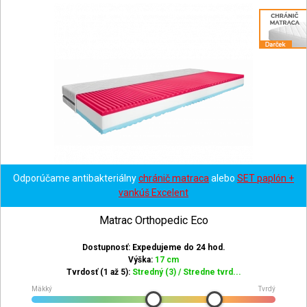
Odporúčame antibakteriálny
chránič matraca
alebo
SET paplón +
vankúš Excelent
Matrac Orthopedic Eco
Dostupnosť: Expedujeme do 24 hod.
Výška:
17 cm
Tvrdosť (1 až 5):
Stredný (3) / Stredne tvrd...
Mäkký
Tvrdý