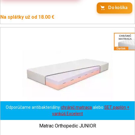
Do košíka
Na splátky už od 18.00 €
Odporúčame antibakteriálny
chránič matraca
alebo
SET paplón +
vankúš Excelent
Matrac Orthopedic JUNIOR