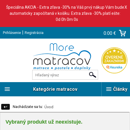
Špeciálna AKCIA - Extra zľava -30% na Váš prvý nákup Vám bude
X
automaticky započítaná v košíku. Extra zľava -30% platí ešte:
0d 0h 0m 0s
|
Prihlásenie
Registrácia
0.00 €
Kategórie matracov
Články
Nachádzate sa tu:
Úvod
Vybraný produkt už neexistuje.