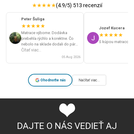
★
★
★
★
★
(4.9/5) 513 recenzií
Peter Šuliga
★
★
★
★
★
Jozef Kucera
Matrace výborne. Dodávka
★
★
★
★
★
prebehla rýchlo a korektne. Čo
S kúpou matracov s
nebolo na sklade dodali do pár
dní. Veľká spokojnosť a určite by
Čítať viac...
som obchod odporúčal.
05 Aug 2026
Ohodnoťte nás
Načítať viac...
DAJTE O NÁS VEDIEŤ AJ