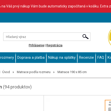
% na Váš prvý nákup Vám bude automaticky započítaná v košíku. Extra 
Prihlásenie
|
Registrácia
 rozmery
Doprava a platba
Nákup na splátky
Recenzie
FAQ
K
:
Úvod
Matrace podľa rozmeru
Matrace 190 x 85 cm
m
(94 produktov)