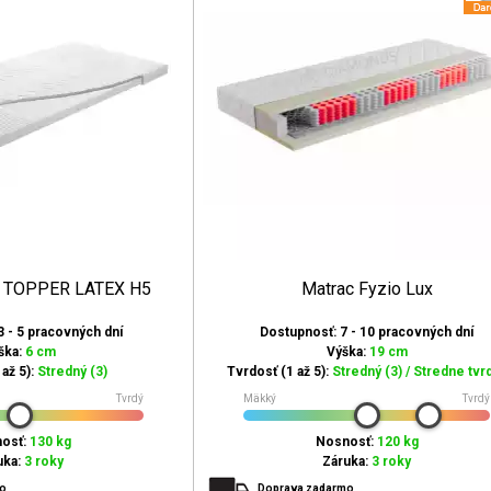
B TOPPER LATEX H5
Matrac Fyzio Lux
3 - 5 pracovných dní
Dostupnosť: 7 - 10 pracovných dní
ška:
6 cm
Výška:
19 cm
až 5):
Stredný (3)
Tvrdosť (1 až 5):
Stredný (3) / Stredne tvrd
Tvrdý
Mäkký
Tvrdý
osť:
130 kg
Nosnosť:
120 kg
uka:
3 roky
Záruka:
3 roky
mo
Doprava zadarmo