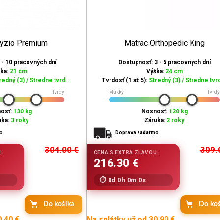
Fyzio Premium
Matrac Orthopedic King
 - 10 pracovných dní
Dostupnosť: 3 - 5 pracovných dní
ška:
21 cm
Výška:
24 cm
redný (3) / Stredne tvrd...
Tvrdosť (1 až 5):
Stredný (3) / Stredne tvrd
Tvrdý
Mäkký
Tvrdý
osť:
130 kg
Nosnosť:
120 kg
uka:
3 roky
Záruka:
2 roky
mo
Doprava zadarmo
304.00
€
309.
0d 0h 0m 0s
Do košíka
Do koš
0.40 €
Na splátky už od 30.90 €