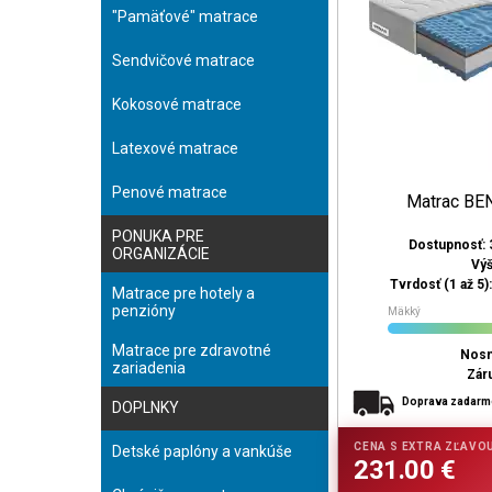
"Pamäťové" matrace
Sendvičové matrace
Kokosové matrace
Latexové matrace
Penové matrace
Matrac B
PONUKA PRE
Dostupnosť: 
ORGANIZÁCIE
Vý
Tvrdosť (1 až 5)
Matrace pre hotely a
penzióny
Mäkký
Matrace pre zdravotné
Nosn
zariadenia
Zár
Doprava zadar
DOPLNKY
Detské paplóny a vankúše