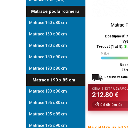
Matrace podľa rozmeru
Matrace 160 x 80 cm
Matrac 
Matrace 160 x 90 cm
Dostupnosť: 7
Vý
Matrace 180 x 80 cm
Tvrdosť (1 až 5):
St
Mäkký
Matrace 180 x 90 cm
Nosn
Matrace 190 x 80 cm
Zár
Doprava zadar
Matrace 190 x 85 cm
Matrace 190 x 90 cm
Matrace 195 x 80 cm
0d 0h 0m 0s
Matrace 195 x 85 cm
Matrace 195 x 90 cm
Na splátky už od 3