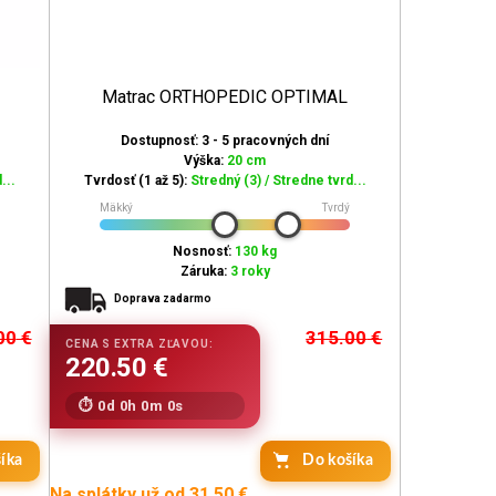
Matrac ORTHOPEDIC OPTIMAL
Dostupnosť: 3 - 5 pracovných dní
Výška:
20 cm
...
Tvrdosť (1 až 5):
Stredný (3) / Stredne tvrd...
Mäkký
Tvrdý
Nosnosť:
130 kg
Záruka:
3 roky
Doprava zadarmo
00
€
315.00
€
0d 0h 0m 0s
íka
Do košíka
Na splátky už od 31.50 €