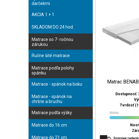
darčekmi
AKCIA 1 + 1
SKLADOM DO 24 hod.
Matrace so 7- ročnou
zárukou
Ručne šité matrace
Matrace podľa polohy
spánku
Matrac BENA
Matrace - spánok na boku
Dostupnosť: 
Matrace - spánok na
Vý
chrbte a bruchu
Tvrdosť (1 
Matrace podľa výšky
Mäkký
Matrace do 16 cm
Nosn
Zár
Matrace do 21 cm
Doprava zadar