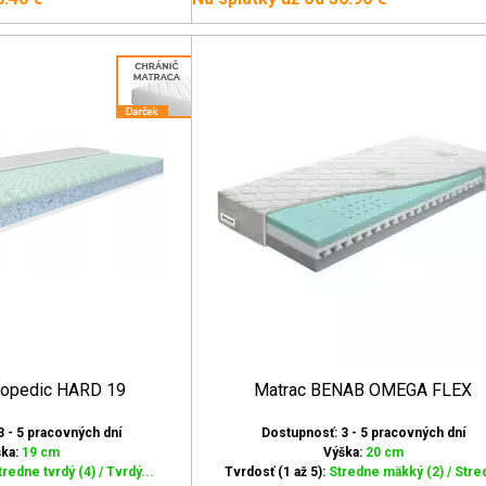
hopedic HARD 19
Matrac BENAB OMEGA FLEX
3 - 5 pracovných dní
Dostupnosť: 3 - 5 pracovných dní
ška:
19 cm
Výška:
20 cm
tredne tvrdý (4) / Tvrdý...
Tvrdosť (1 až 5):
Stredne mäkký (2) / Stred