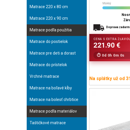
Mäkký
Matrace 220 x 80 cm
Nosn
Matrace 220 x 90 cm
Zár
Doprava zadar
Matrace podľa použitia
Matrace do postielok
Matrace pre deti a dorast
0d 0h 0m 0s
Matrace do prístelok
Vrchné matrace
Na splátky už od 3
Matrace na boľavé kĺby
Matrace na bolesť chrbtice
Matrace podľa materiálov
Taštičkové matrace