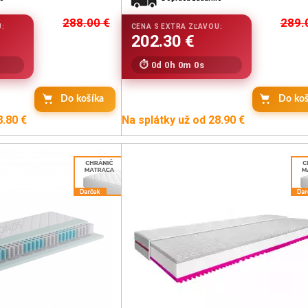
288.00
€
289.
0d 0h 0m 0s
Do košíka
Do koš
8.80 €
Na splátky už od 28.90 €