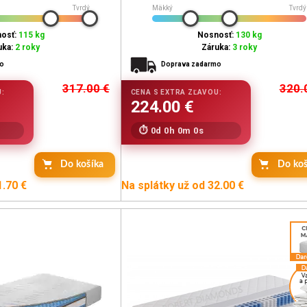
Tvrdý
Mäkký
Tvrdý
osť:
115 kg
Nosnosť:
130 kg
uka:
2 roky
Záruka:
3 roky
mo
Doprava zadarmo
317.00
€
320.
0d 0h 0m 0s
Do košíka
Do koš
1.70 €
Na splátky už od 32.00 €