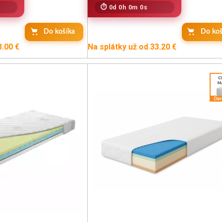
0d 0h 0m 0s
Do košíka
Do koš
3.00 €
Na splátky už od 33.20 €