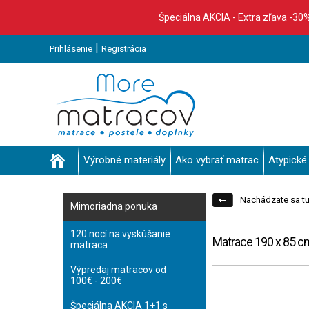
Špeciálna AKCIA - Extra zľava -30
|
Prihlásenie
Registrácia
Výrobné materiály
Ako vybrať matrac
Atypické
Nachádzate sa tu
Mimoriadna ponuka
120 nocí na vyskúšanie
Matrace 190 x 85 c
matraca
Výpredaj matracov od
100€ - 200€
Špeciálna AKCIA 1+1 s