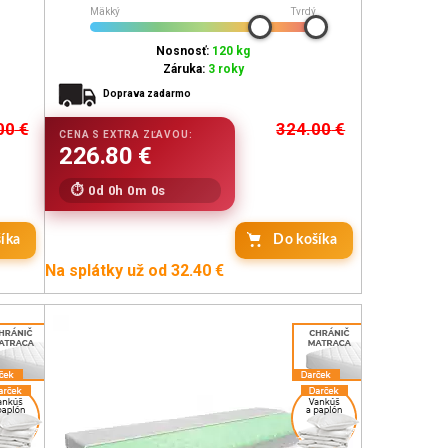
Mäkký
Tvrdý
Nosnosť:
120 kg
Záruka:
3 roky
Doprava zadarmo
00
€
324.00
€
0d 0h 0m 0s
íka
Do košíka
Na splátky už od 32.40 €