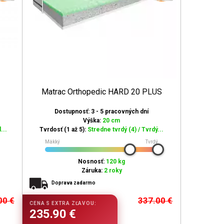
Matrac Orthopedic HARD 20 PLUS
Dostupnosť: 3 - 5 pracovných dní
Výška:
20 cm
...
Tvrdosť (1 až 5):
Stredne tvrdý (4) / Tvrdý...
Mäkký
Tvrdý
Nosnosť:
120 kg
Záruka:
2 roky
Doprava zadarmo
00
€
337.00
€