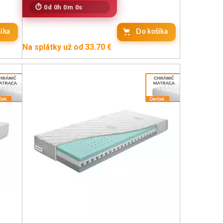
0d 0h 0m 0s
íka
Do košíka
Na splátky už od 33.70 €