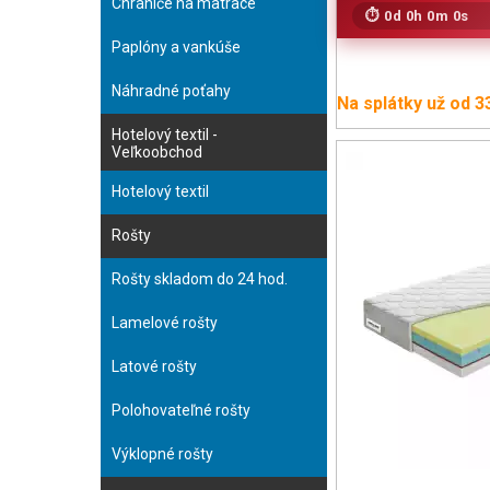
Chrániče na matrace
0d 0h 0m 0s
Paplóny a vankúše
Náhradné poťahy
Na splátky už od 3
Hotelový textil -
Veľkoobchod
Hotelový textil
Rošty
Rošty skladom do 24 hod.
Lamelové rošty
Latové rošty
Polohovateľné rošty
Výklopné rošty