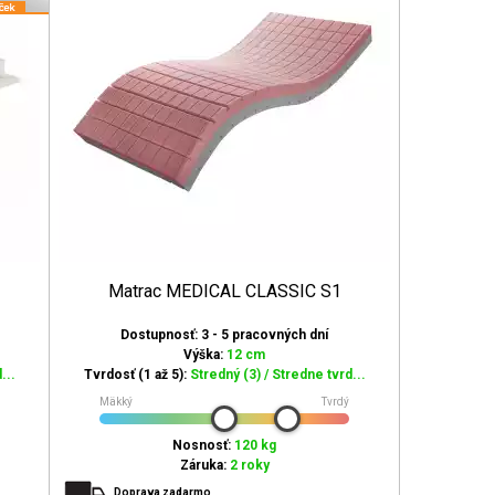
Matrac MEDICAL CLASSIC S1
Dostupnosť: 3 - 5 pracovných dní
Výška:
12 cm
...
Tvrdosť (1 až 5):
Stredný (3) / Stredne tvrd...
Mäkký
Tvrdý
Nosnosť:
120 kg
Záruka:
2 roky
Doprava zadarmo