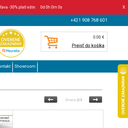
zľava -30% platí ešte:
0d 0h 0m 0s
X
+421 908 768 601
0.00 €
Prejsť do košíka
ontakt
Showroom
Strana
2/3