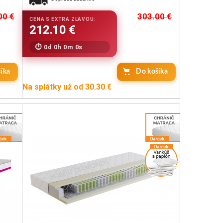
00
€
303.00
€
0d 0h 0m 0s
íka
Do košíka
Na splátky už od 30.30 €