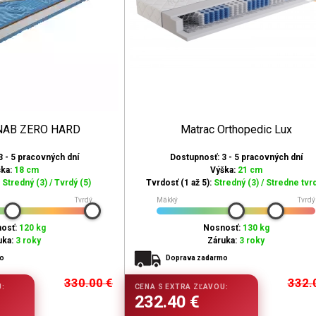
ENAB ZERO HARD
Matrac Orthopedic Lux
3 - 5 pracovných dní
Dostupnosť: 3 - 5 pracovných dní
ška:
18 cm
Výška:
21 cm
:
Stredný (3) / Tvrdý (5)
Tvrdosť (1 až 5):
Stredný (3) / Stredne tvrd
Tvrdý
Mäkký
Tvrdý
osť:
120 kg
Nosnosť:
130 kg
uka:
3 roky
Záruka:
3 roky
mo
Doprava zadarmo
330.00
€
332.