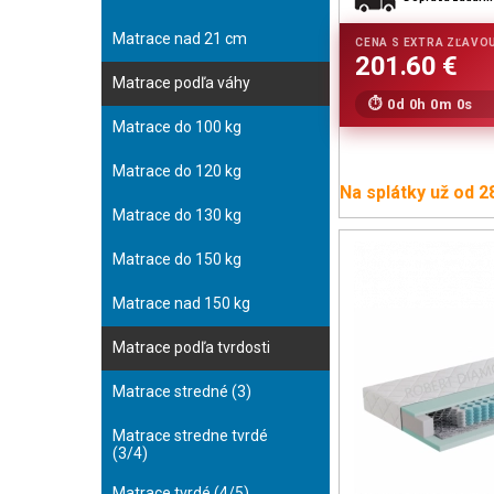
Matrace nad 21 cm
Matrace podľa váhy
0d 0h 0m 0s
Matrace do 100 kg
Matrace do 120 kg
Na splátky už od 2
Matrace do 130 kg
Matrace do 150 kg
Matrace nad 150 kg
Matrace podľa tvrdosti
Matrace stredné (3)
Matrace stredne tvrdé
(3/4)
Matrace tvrdé (4/5)