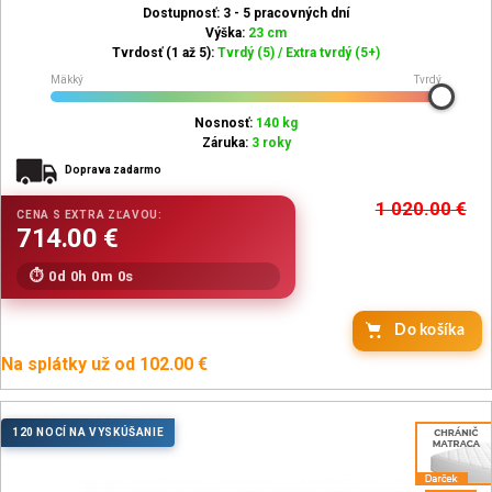
Dostupnosť: 3 - 5 pracovných dní
Výška:
23 cm
Tvrdosť (1 až 5):
Tvrdý (5) / Extra tvrdý (5+)
Mäkký
Tvrdý
Nosnosť:
140 kg
Záruka:
3 roky
Doprava zadarmo
1 020.00
€
0d 0h 0m 0s
Do košíka
Na splátky už od 102.00 €
120 NOCÍ NA VYSKÚŠANIE