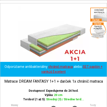
Odporúčame antibakteriálny
chránič matraca
alebo
SET paplón +
vankúš Excelent
Matrace DREAM FANTASY 1+1 + darček 1x chránič matraca
Dostupnosť: Expedujeme do 24 hod.
Výška:
20 cm
Tvrdosť (1 až 5):
Stredný (3) / Stredne tvrd...
Mäkký
Tvrdý