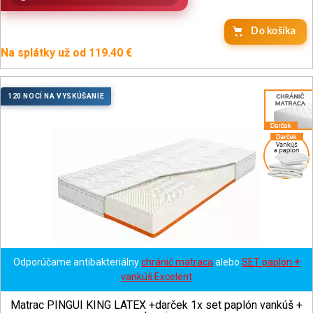
Na splátky už od 119.40 €
120 NOCÍ NA VYSKÚŠANIE
Odporúčame antibakteriálny
chránič matraca
alebo
SET paplón +
vankúš Excelent
Matrac PINGUI KING LATEX +darček 1x set paplón vankúš +