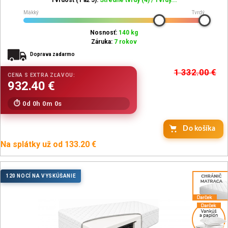
Mäkký
Tvrdý
Nosnosť:
140 kg
Záruka:
7 rokov
Doprava zadarmo
1 332.00
€
0d 0h 0m 0s
Do košíka
Na splátky už od 133.20 €
120 NOCÍ NA VYSKÚŠANIE