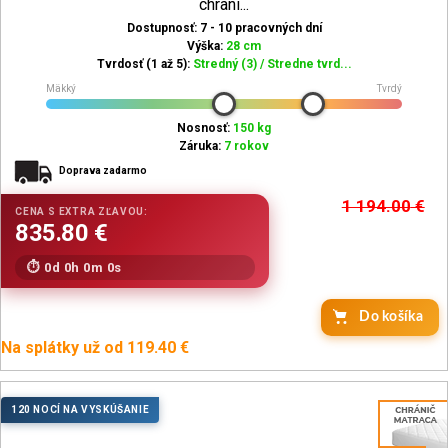
chrani...
Dostupnosť: 7 - 10 pracovných dní
Výška:
28 cm
Tvrdosť (1 až 5):
Stredný (3) / Stredne tvrd...
Mäkký
Tvrdý
Nosnosť:
150 kg
Záruka:
7 rokov
Doprava zadarmo
1 194.00
€
0d 0h 0m 0s
Na splátky už od 119.40 €
120 NOCÍ NA VYSKÚŠANIE