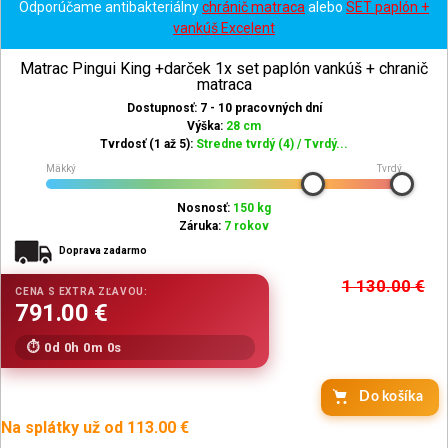
Odporúčame antibakteriálny
chránič matraca
alebo
SET paplón +
vankúš Excelent
Matrac Pingui King +darček 1x set paplón vankúš + chranič
matraca
Dostupnosť: 7 - 10 pracovných dní
Výška:
28 cm
Tvrdosť (1 až 5):
Stredne tvrdý (4) / Tvrdý...
Mäkký
Tvrdý
Nosnosť:
150 kg
Záruka:
7 rokov
Doprava zadarmo
1 130.00
€
0d 0h 0m 0s
Do košíka
Na splátky už od 113.00 €