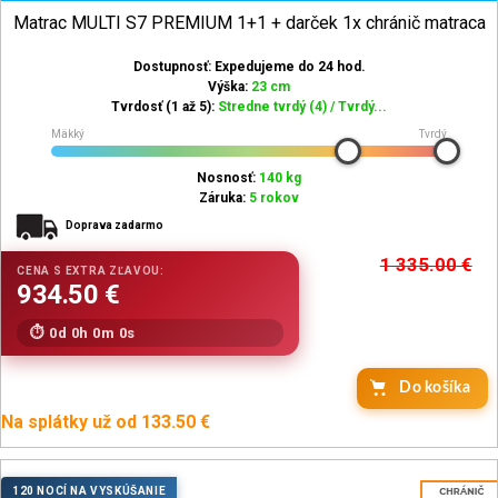
Matrac MULTI S7 PREMIUM 1+1 + darček 1x chránič matraca
Dostupnosť: Expedujeme do 24 hod.
Výška:
23 cm
Tvrdosť (1 až 5):
Stredne tvrdý (4) / Tvrdý...
Mäkký
Tvrdý
Nosnosť:
140 kg
Záruka:
5 rokov
Doprava zadarmo
1 335.00
€
0d 0h 0m 0s
Do košíka
Na splátky už od 133.50 €
120 NOCÍ NA VYSKÚŠANIE