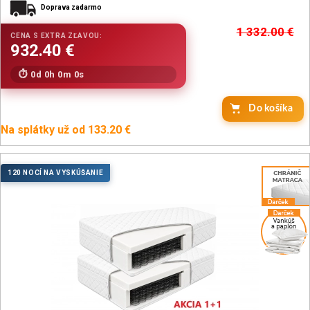
Doprava zadarmo
1 332.00
€
0d 0h 0m 0s
Do košíka
Na splátky už od 133.20 €
120 NOCÍ NA VYSKÚŠANIE