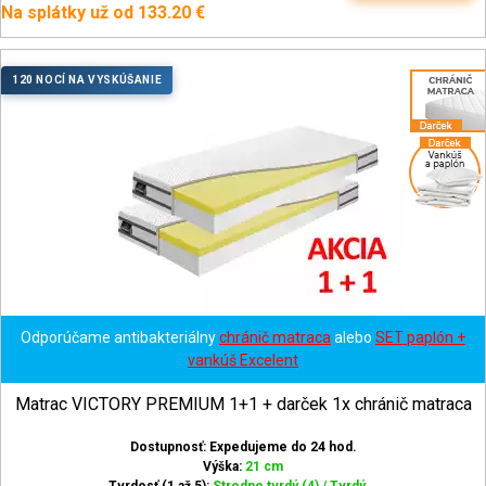
Na splátky už od 133.20 €
120 NOCÍ NA VYSKÚŠANIE
Odporúčame antibakteriálny
chránič matraca
alebo
SET paplón +
vankúš Excelent
Matrac VICTORY PREMIUM 1+1 + darček 1x chránič matraca
Dostupnosť: Expedujeme do 24 hod.
Výška:
21 cm
Tvrdosť (1 až 5):
Stredne tvrdý (4) / Tvrdý...