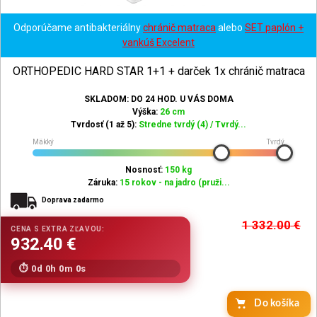
Odporúčame antibakteriálny
chránič matraca
alebo
SET paplón +
vankúš Excelent
ORTHOPEDIC HARD STAR 1+1 + darček 1x chránič matraca
SKLADOM: DO 24 HOD. U VÁS DOMA
Výška:
26 cm
Tvrdosť (1 až 5):
Stredne tvrdý (4) / Tvrdý...
Mäkký
Tvrdý
Nosnosť:
150 kg
Záruka:
15 rokov - na jadro (pruži...
Doprava zadarmo
1 332.00
€
0d 0h 0m 0s
Do košíka