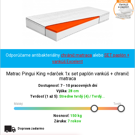
Odporúčame antibakteriálny
chránič matraca
alebo
SET paplón +
vankúš Excelent
Matrac Pingui King +darček 1x set paplón vankúš + chranič
matraca
Dostupnosť: 7 - 10 pracovných dní
Výška:
28 cm
Tvrdosť (1 až 5):
Stredne tvrdý (4) / Tvrdý...
Mäkký
Tvrdý
Nosnosť:
150 kg
Záruka:
7 rokov
Doprava zadarmo