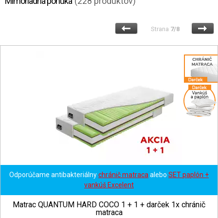
Mimoriadna ponuka
(228 produktov)
Strana
7/8
Odporúčame antibakteriálny
chránič matraca
alebo
SET paplón +
vankúš Excelent
Matrac QUANTUM HARD COCO 1 + 1 + darček 1x chránič
matraca