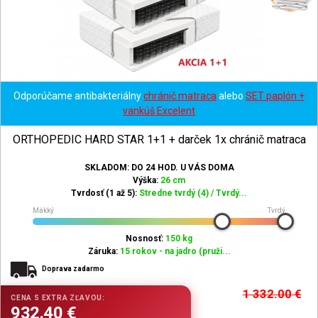
Odporúčame antibakteriálny
chránič matraca
alebo
SET paplón +
vankúš Excelent
ORTHOPEDIC HARD STAR 1+1 + darček 1x chránič matraca
SKLADOM: DO 24 HOD. U VÁS DOMA
Výška:
26 cm
Tvrdosť (1 až 5):
Stredne tvrdý (4) / Tvrdý...
Mäkký
Tvrdý
Nosnosť:
150 kg
Záruka:
15 rokov - na jadro (pruži...
Doprava zadarmo
1 332.00
€