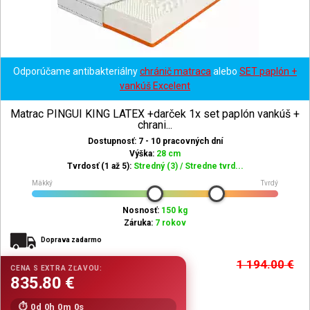
Odporúčame antibakteriálny
chránič matraca
alebo
SET paplón +
vankúš Excelent
Matrac PINGUI KING LATEX +darček 1x set paplón vankúš +
chrani...
Dostupnosť: 7 - 10 pracovných dní
Výška:
28 cm
Tvrdosť (1 až 5):
Stredný (3) / Stredne tvrd...
Mäkký
Tvrdý
Nosnosť:
150 kg
Záruka:
7 rokov
Doprava zadarmo
1 194.00
€
0d 0h 0m 0s