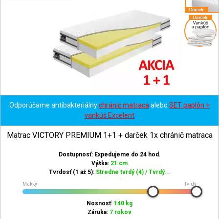
Odporúčame antibakteriálny
chránič matraca
alebo
SET paplón +
vankúš Excelent
Matrac VICTORY PREMIUM 1+1 + darček 1x chránič matraca
Dostupnosť: Expedujeme do 24 hod.
Výška:
21 cm
Tvrdosť (1 až 5):
Stredne tvrdý (4) / Tvrdý...
Mäkký
Tvrdý
Nosnosť:
140 kg
Záruka:
7 rokov