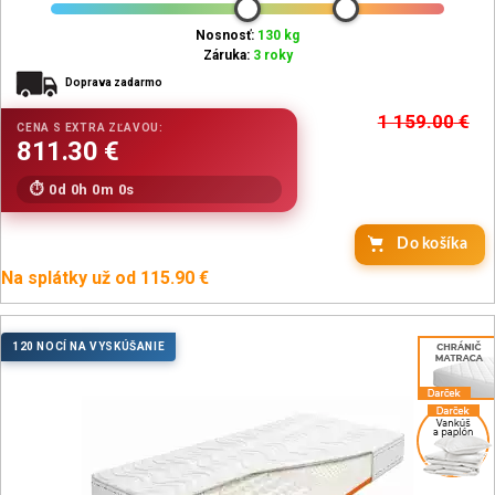
Nosnosť:
130 kg
Záruka:
3 roky
Doprava zadarmo
1 159.00
€
0d 0h 0m 0s
Do košíka
Na splátky už od 115.90 €
120 NOCÍ NA VYSKÚŠANIE