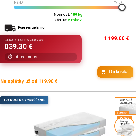
Mäkký
Tvrdý
Nosnosť:
180 kg
Záruka:
5 rokov
Doprava zadarmo
1 199.00
€
0d 0h 0m 0s
Do košíka
Na splátky už od 119.90 €
120 NOCÍ NA VYSKÚŠANIE