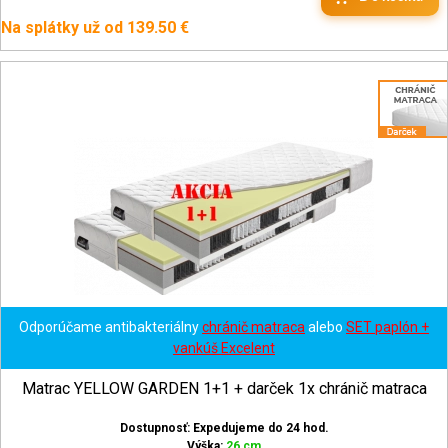
Na splátky už od 139.50 €
Odporúčame antibakteriálny
chránič matraca
alebo
SET paplón +
vankúš Excelent
Matrac YELLOW GARDEN 1+1 + darček 1x chránič matraca
Dostupnosť: Expedujeme do 24 hod.
Výška:
26 cm