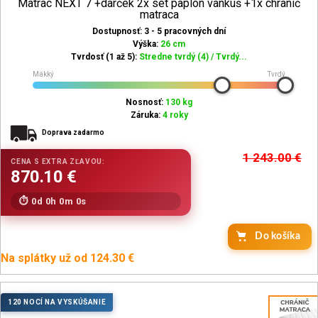
Matrac NEXT 7 +darček 2x set paplon vankuš +1x chranič
matraca
Dostupnosť: 3 - 5 pracovných dní
Výška:
26 cm
Tvrdosť (1 až 5):
Stredne tvrdý (4) / Tvrdý...
Mäkký
Tvrdý
Nosnosť:
130 kg
Záruka:
4 roky
Doprava zadarmo
1 243.00
€
0d 0h 0m 0s
Do košíka
Na splátky už od 124.30 €
120 NOCÍ NA VYSKÚŠANIE