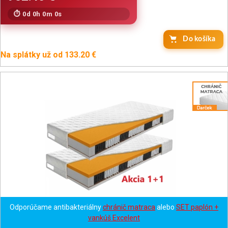
0d 0h 0m 0s
Do košíka
Na splátky už od 133.20 €
Odporúčame antibakteriálny
chránič matraca
alebo
SET paplón +
vankúš Excelent