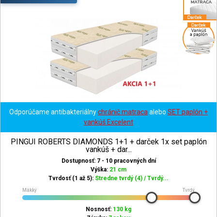
Odporúčame antibakteriálny
chránič matraca
alebo
SET paplón +
vankúš Excelent
PINGUI ROBERTS DIAMONDS 1+1 + darček 1x set paplón
vankúš + dar...
Dostupnosť: 7 - 10 pracovných dní
Výška:
21 cm
Tvrdosť (1 až 5):
Stredne tvrdý (4) / Tvrdý...
Mäkký
Tvrdý
Nosnosť:
130 kg