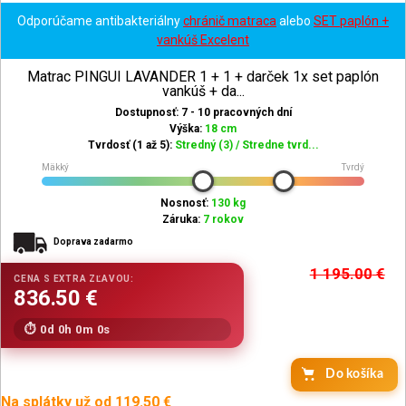
Odporúčame antibakteriálny
chránič matraca
alebo
SET paplón +
vankúš Excelent
Matrac PINGUI LAVANDER 1 + 1 + darček 1x set paplón
vankúš + da...
Dostupnosť: 7 - 10 pracovných dní
Výška:
18 cm
Tvrdosť (1 až 5):
Stredný (3) / Stredne tvrd...
Mäkký
Tvrdý
Nosnosť:
130 kg
Záruka:
7 rokov
Doprava zadarmo
1 195.00
€
0d 0h 0m 0s
Do košíka
Na splátky už od 119.50 €