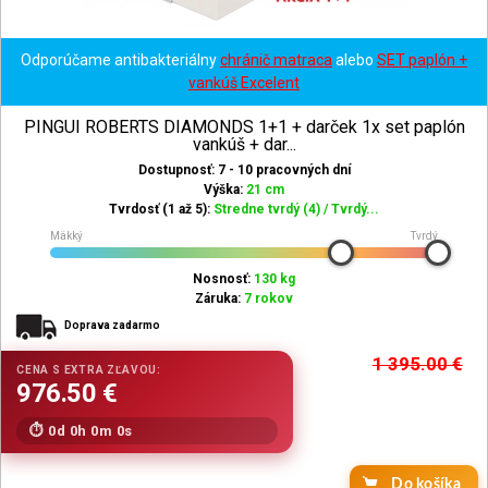
Odporúčame antibakteriálny
chránič matraca
alebo
SET paplón +
vankúš Excelent
PINGUI ROBERTS DIAMONDS 1+1 + darček 1x set paplón
vankúš + dar...
Dostupnosť: 7 - 10 pracovných dní
Výška:
21 cm
Tvrdosť (1 až 5):
Stredne tvrdý (4) / Tvrdý...
Mäkký
Tvrdý
Nosnosť:
130 kg
Záruka:
7 rokov
Doprava zadarmo
1 395.00
€
0d 0h 0m 0s
Do košíka