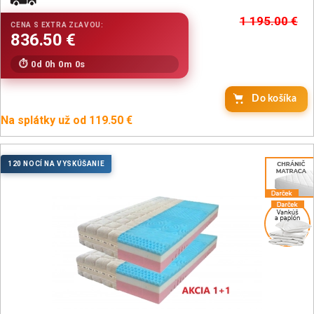
1 195.00
€
0d 0h 0m 0s
Do košíka
Na splátky už od 119.50 €
120 NOCÍ NA VYSKÚŠANIE