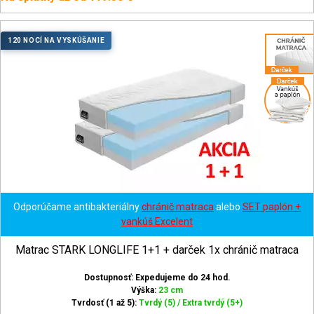
120 NOCÍ NA VYSKÚŠANIE
Odporúčame antibakteriálny
chránič matraca
alebo
SET paplón +
vankúš Excelent
Matrac STARK LONGLIFE 1+1 + darček 1x chránič matraca
Dostupnosť: Expedujeme do 24 hod.
Výška:
23 cm
Tvrdosť (1 až 5):
Tvrdý (5) / Extra tvrdý (5+)