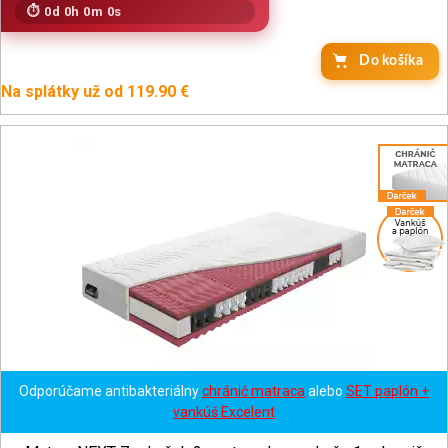
0d 0h 0m 0s
Do košíka
Na splátky už od 119.90 €
Odporúčame antibakteriálny
chránič matraca
alebo
SET paplón +
vankúš Excelent