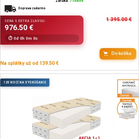
Záruka:
7 rokov
Doprava zadarmo
1 395.00
€
0d 0h 0m 0s
Do košíka
Na splátky už od 139.50 €
120 NOCÍ NA VYSKÚŠANIE