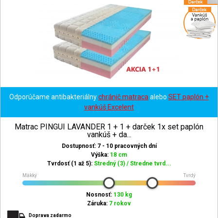
Odporúčame antibakteriálny
chránič matraca
alebo
SET paplón +
vankúš Excelent
Matrac PINGUI LAVANDER 1 + 1 + darček 1x set paplón
vankúš + da...
Dostupnosť: 7 - 10 pracovných dní
Výška:
18 cm
Tvrdosť (1 až 5):
Stredný (3) / Stredne tvrd...
Mäkký
Tvrdý
Nosnosť:
130 kg
Záruka:
7 rokov
Doprava zadarmo