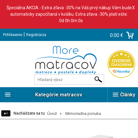
Špeciálna AKCIA - Extra zľava -30% na Váš prvý nákup Vám bude
X
automaticky započítaná v košíku. Extra zľava -30% platí ešte:
0d 0h 0m 0s
|
Prihlásenie
Registrácia
0.00 €
Kategórie matracov
Články
Nachádzate sa tu:
Úvod
Mimoriadna ponuka