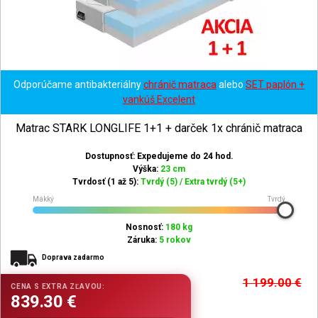
Odporúčame antibakteriálny
chránič matraca
alebo
SET paplón +
vankúš Excelent
Matrac STARK LONGLIFE 1+1 + darček 1x chránič matraca
Dostupnosť: Expedujeme do 24 hod.
Výška:
23 cm
Tvrdosť (1 až 5):
Tvrdý (5) / Extra tvrdý (5+)
Mäkký
Tvrdý
Nosnosť:
180 kg
Záruka:
5 rokov
Doprava zadarmo
1 199.00
€