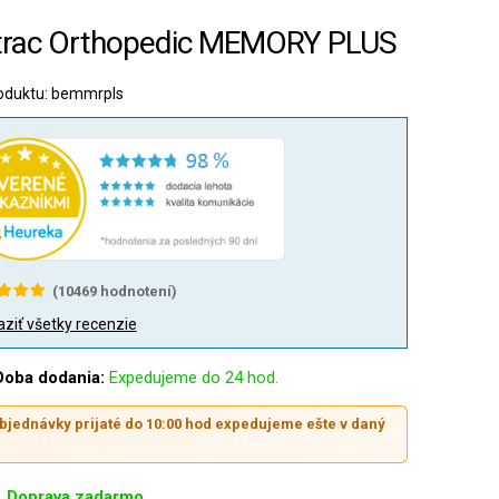
rac Orthopedic MEMORY PLUS
oduktu: bemmrpls
(
10469
hodnotení)
ziť všetky recenzie
Doba dodania:
Expedujeme do 24 hod.
bjednávky prijaté do 10:00 hod expedujeme ešte v daný
.
Doprava zadarmo