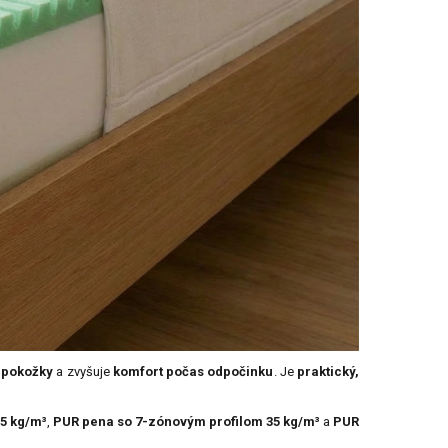
 pokožky
a zvyšuje
komfort počas odpočinku
. Je
praktický,
5 kg/m³
,
PUR pena so 7-zónovým profilom 35 kg/m³
a
PUR