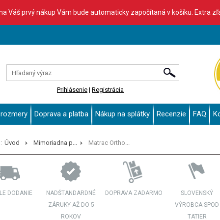
 na Váš prvý nákup Vám bude automaticky započítaná v košíku. Extra z
Prihlásenie
|
Registrácia
 rozmery
Doprava a platba
Nákup na splátky
Recenzie
FAQ
K
:
Úvod
Mimoriadna p...
Matrac Ortho...
LE DODANIE
NADŠTANDARDNÉ
DOPRAVA ZADARMO
SLOVENSKÝ
ZÁRUKY AŽ DO 5
VÝROBCA SPOD
ROKOV
TATIER