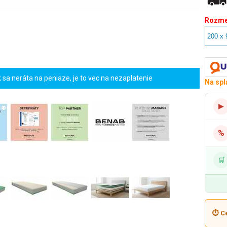
Rozme
sa neráta na peniaze, je to vec na nezaplatenie
Na spl
▶
%
🛒
⏱ Ce