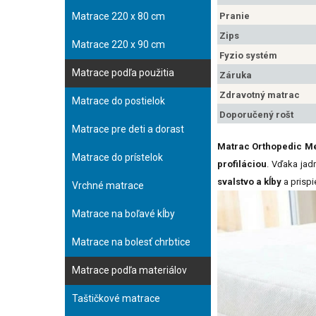
Matrace 220 x 80 cm
Pranie
Zips
Matrace 220 x 90 cm
Fyzio systém
Matrace podľa použitia
Záruka
Zdravotný matrac
Matrace do postielok
Doporučený rošt
Matrace pre deti a dorast
Matrac Orthopedic M
Matrace do prístelok
profiláciou
. Vďaka jad
svalstvo a kĺby
a prispi
Vrchné matrace
Matrace na boľavé kĺby
Matrace na bolesť chrbtice
Matrace podľa materiálov
Taštičkové matrace