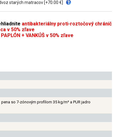
voz starých matracov [+70.00 €]
hliadnite
antibakteriálny proti-roztočový chránič
ca v 50% zľave
 PAPLÓN + VANKÚŠ v 50% zľave
 pena so 7-zónovým profilom 35 kg/m³ a PUR jadro