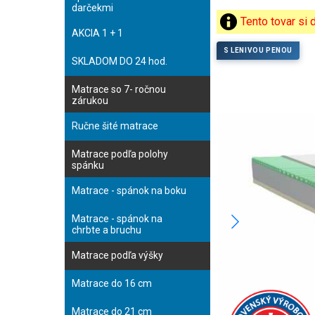
darčekmi
Tento tovar si
AKCIA 1 + 1
S LENIVOU PENOU
SKLADOM DO 24 hod.
Matrace so 7- ročnou
zárukou
Ručne šité matrace
Matrace podľa polohy
spánku
Matrace - spánok na boku
Matrace - spánok na
chrbte a bruchu
Matrace podľa výšky
Matrace do 16 cm
Matrace do 21 cm