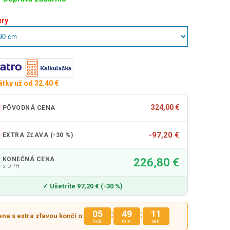
ry
átky už od 32.40 €
324,00 €
PÔVODNÁ CENA
-97,20 €
EXTRA ZĽAVA (-30 %)
KONEČNÁ CENA
226,80 €
s DPH
✓ Ušetríte 97,20 € (-30 %)
:
:
05
49
09
na s extra zľavou končí o:
hod.
min.
sek.