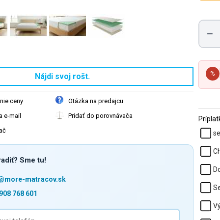
−
%
Nájdi svoj rošt.
nie ceny
Otázka na predajcu
 e-mail
Pridať do porovnávača
Prípla
ač
se
Ch
adiť? Sme tu!
Do
o@more-matracov.sk
Se
908 768 601
Vý