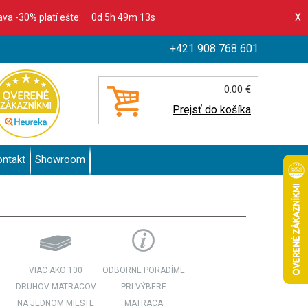
ľava -30% platí ešte:
0d 5h 49m 11s
X
+421 908 768 601
0.00 €
Prejsť do košíka
ontakt
Showroom
VIAC AKO 100
ODBORNE PORADÍME
DRUHOV MATRACOV
PRI VÝBERE
NA JEDNOM MIESTE
MATRACA