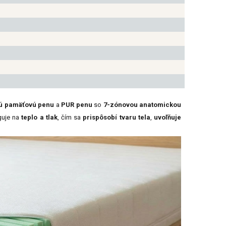
kú pamäťovú penu
a
PUR penu
so
7-zónovou anatomickou
guje na
teplo a tlak
, čím sa
prispôsobí tvaru tela
,
uvoľňuje