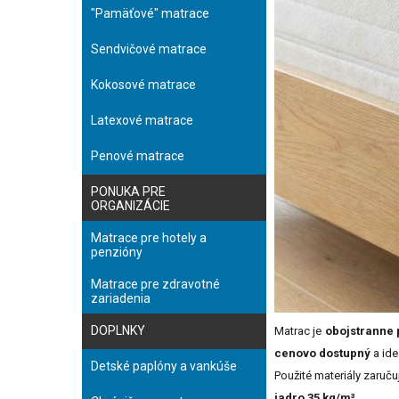
"Pamäťové" matrace
Sendvičové matrace
Kokosové matrace
Latexové matrace
Penové matrace
PONUKA PRE
ORGANIZÁCIE
Matrace pre hotely a
penzióny
Matrace pre zdravotné
zariadenia
DOPLNKY
Matrac je
obojstranne 
cenovo dostupný
a ide
Detské paplóny a vankúše
Použité materiály zaruč
jadro 35 kg/m³
.