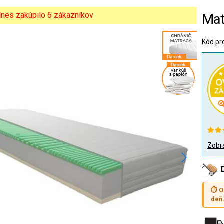
 dnes zakúpilo 6 zákazníkov
Mat
Kód pr
Zobra
⏱ O
deň