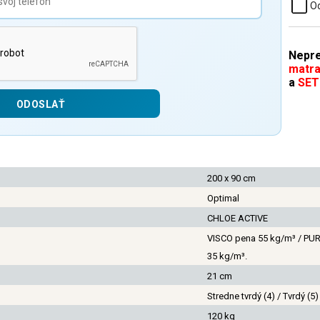
Od
Nepre
matra
a
SET
200 x 90 cm
Optimal
CHLOE ACTIVE
VISCO pena 55 kg/m³ / PUR
35 kg/m³.
21 cm
Stredne tvrdý (4) / Tvrdý (5)
120 kg