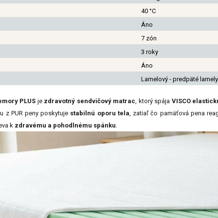
40 °C
Áno
7 zón
3 roky
Áno
Lamelový - predpäté lamely
emory PLUS
je
zdravotný sendvičový matrac
, ktorý spája
VISCO elastic
ru z PUR peny poskytuje
stabilnú oporu tela
, zatiaľ čo pamäťová pena rea
eva k
zdravému a pohodlnému spánku
.