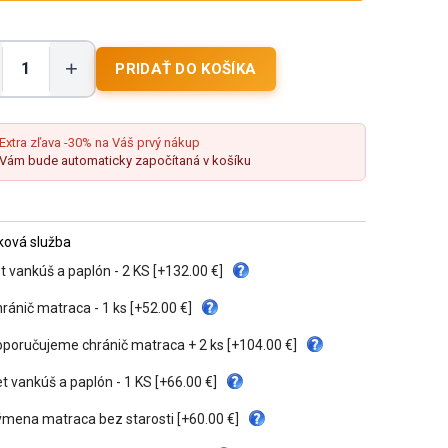
+
Extra zľava -30% na Váš prvý nákup
Vám bude automaticky započítaná v košíku
tková služba
t vankúš a paplón - 2 KS [+132.00 €]
ránič matraca - 1 ks [+52.00 €]
poručujeme chránič matraca + 2 ks [+104.00 €]
t vankúš a paplón - 1 KS [+66.00 €]
mena matraca bez starosti [+60.00 €]