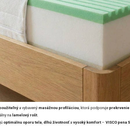
použiteľný
a vybavený
masážnou profiláciou
, ktorá podporuje
prekrvenie
álny na
lamelový rošt
.
ujú
optimálnu oporu tela
,
dlhú životnosť
a
vysoký komfort
–
VISCO pena 5