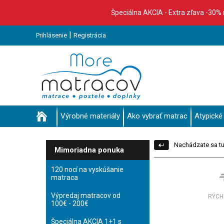
Špeciálna AKCIA - Extra zľava -30%
|
Prihlásenie
Registrácia
Výrobné materiály
Ako vybrať matrac
Atypické
Nachádzate sa tu
Mimoriadna ponuka
120 nocí na vyskúšanie
matraca
Výpredaj matracov od
RÝCH
100€ - 200€
Špeciálna AKCIA 1+1 s