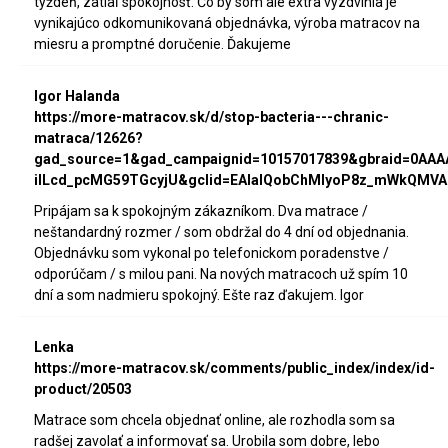
týždeň, zatiaľ spokojnosť. Čo by som ale extra vyzdvihla je
vynikajúco odkomunikovaná objednávka, výroba matracov na
miesru a promptné doručenie. Ďakujeme
Igor Halanda
https://more-matracov.sk/d/stop-bacteria---chranic-
matraca/12626?
gad_source=1&gad_campaignid=10157017839&gbraid=0AA
iILcd_pcMG59TGcyjU&gclid=EAIaIQobChMIyoP8z_mWkQMVA
Pripájam sa k spokojným zákazníkom. Dva matrace /
neštandardný rozmer / som obdržal do 4 dní od objednania.
Objednávku som vykonal po telefonickom poradenstve /
odporúčam / s milou pani. Na nových matracoch už spím 10
dní a som nadmieru spokojný. Ešte raz ďakujem. Igor
Lenka
https://more-matracov.sk/comments/public_index/index/id-
product/20503
Matrace som chcela objednať online, ale rozhodla som sa
radšej zavolať a informovať sa. Urobila som dobre, lebo