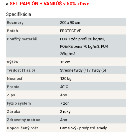
a
SET PAPLÓN + VANKÚŠ v 50% zľave
Špecifikácia
Rozmery
200 x 90 cm
Poťah
PROTECTIVE
Použitý materiál
PUR 7 zón profil 28 kg/m3,
POE/RE pena 70 kg/m3, PUR
28kg/m3
Výška
15 cm
Tvrdosť (1 až 5)
Stredne tvrdý (4) / Tvrdý (5)
Nosnosť
120 kg
Pranie
40°C
Zips
Áno
Fyzio systém
7 zón
Záruka
2 roky
Zdravotný matrac
Áno
Doporučený rošt
Lamelový - predpäté lamely