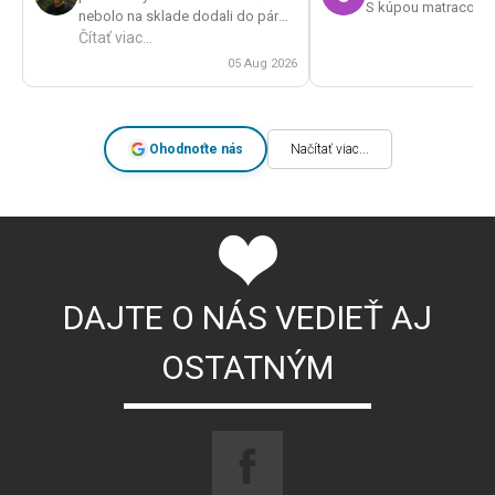
S kúpou matracov s
nebolo na sklade dodali do pár
dní. Veľká spokojnosť a určite by
Čítať viac...
som obchod odporúčal.
05 Aug 2026
Ohodnoťte nás
Načítať viac...
DAJTE O NÁS VEDIEŤ AJ
OSTATNÝM