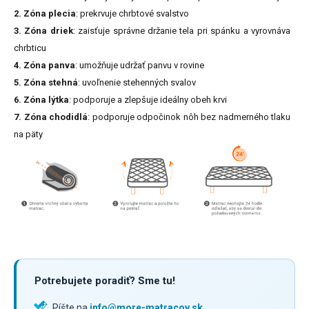
2. Zóna plecia
: prekrvuje chrbtové svalstvo
3. Zóna driek
: zaisťuje správne držanie tela pri spánku a vyrovnáva
chrbticu
4. Zóna panva
: umožňuje udržať panvu v rovine
5. Zóna stehná
: uvoľnenie stehenných svalov
6. Zóna lýtka
: podporuje a zlepšuje ideálny obeh krvi
7. Zóna chodidlá
: podporuje odpočinok nôh bez nadmerného tlaku
na päty
Potrebujete poradiť? Sme tu!
Píšte na
info@more-matracov.sk