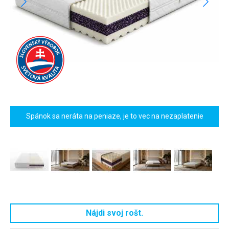
Spánok sa neráta na peniaze, je to vec na nezaplatenie
Nájdi svoj rošt.