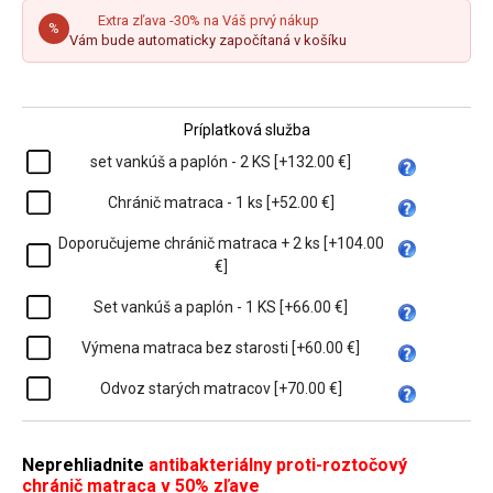
Extra zľava -30% na Váš prvý nákup
%
Vám bude automaticky započítaná v košíku
Príplatková služba
set vankúš a paplón - 2 KS [+132.00 €]
Chránič matraca - 1 ks [+52.00 €]
Doporučujeme chránič matraca + 2 ks [+104.00
€]
Set vankúš a paplón - 1 KS [+66.00 €]
Výmena matraca bez starosti [+60.00 €]
Odvoz starých matracov [+70.00 €]
Neprehliadnite
antibakteriálny proti-roztočový
chránič matraca v 50% zľave