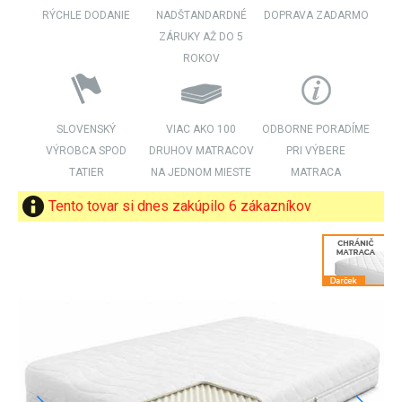
RÝCHLE DODANIE
NADŠTANDARDNÉ
DOPRAVA ZADARMO
ZÁRUKY AŽ DO 5
ROKOV
SLOVENSKÝ
VIAC AKO 100
ODBORNE PORADÍME
VÝROBCA SPOD
DRUHOV MATRACOV
PRI VÝBERE
TATIER
NA JEDNOM MIESTE
MATRACA
Tento tovar si dnes zakúpilo 6 zákazníkov