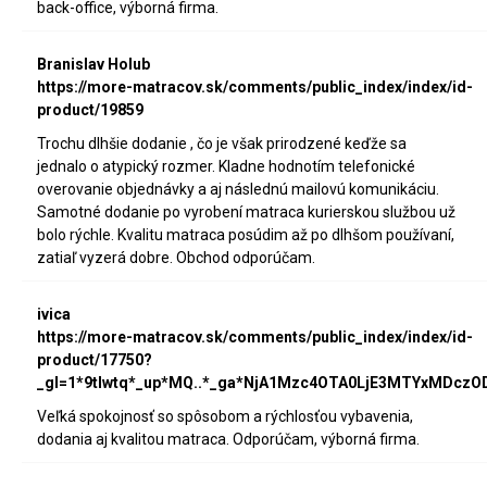
back-office, výborná firma.
Branislav Holub
https://more-matracov.sk/comments/public_index/index/id-
product/19859
Trochu dlhšie dodanie , čo je však prirodzené keďže sa
jednalo o atypický rozmer. Kladne hodnotím telefonické
overovanie objednávky a aj následnú mailovú komunikáciu.
Samotné dodanie po vyrobení matraca kurierskou službou už
bolo rýchle. Kvalitu matraca posúdim až po dlhšom používaní,
zatiaľ vyzerá dobre. Obchod odporúčam.
ivica
https://more-matracov.sk/comments/public_index/index/id-
product/17750?
_gl=1*9tlwtq*_up*MQ..*_ga*NjA1Mzc4OTA0LjE3MTYxMDc
Veľká spokojnosť so spôsobom a rýchlosťou vybavenia,
dodania aj kvalitou matraca. Odporúčam, výborná firma.