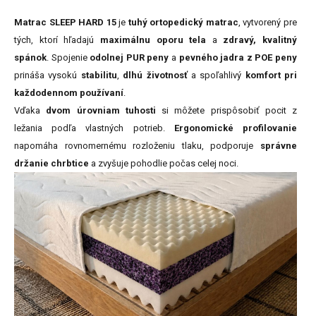
Matrac SLEEP HARD 15
je
tuhý ortopedický matrac
, vytvorený pre
tých, ktorí hľadajú
maximálnu oporu tela
a
zdravý, kvalitný
spánok
. Spojenie
odolnej PUR peny
a
pevného jadra z POE peny
prináša vysokú
stabilitu
,
dlhú životnosť
a spoľahlivý
komfort pri
každodennom používaní
.
Vďaka
dvom úrovniam tuhosti
si môžete prispôsobiť pocit z
ležania podľa vlastných potrieb.
Ergonomické profilovanie
napomáha rovnomernému rozloženiu tlaku, podporuje
správne
držanie chrbtice
a zvyšuje pohodlie počas celej noci.