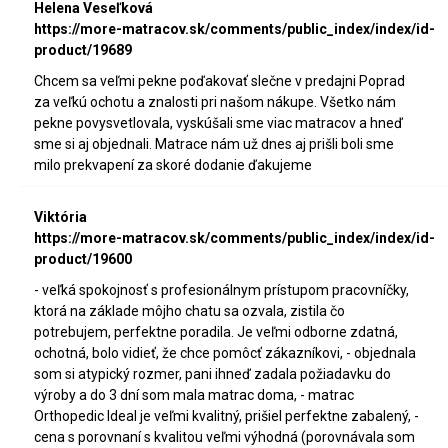
Helena Veseľková
https://more-matracov.sk/comments/public_index/index/id-
product/19689
Chcem sa veľmi pekne poďakovať slečne v predajni Poprad
za veľkú ochotu a znalosti pri našom nákupe. Všetko nám
pekne povysvetlovala, vyskúšali sme viac matracov a hneď
sme si aj objednali. Matrace nám už dnes aj prišli boli sme
milo prekvapení za skoré dodanie ďakujeme
Viktória
https://more-matracov.sk/comments/public_index/index/id-
product/19600
- veľká spokojnosť s profesionálnym prístupom pracovníčky,
ktorá na základe môjho chatu sa ozvala, zistila čo
potrebujem, perfektne poradila. Je veľmi odborne zdatná,
ochotná, bolo vidieť, že chce pomôcť zákazníkovi, - objednala
som si atypický rozmer, pani ihneď zadala požiadavku do
výroby a do 3 dní som mala matrac doma, - matrac
Orthopedic Ideal je veľmi kvalitný, prišiel perfektne zabalený, -
cena s porovnaní s kvalitou veľmi výhodná (porovnávala som