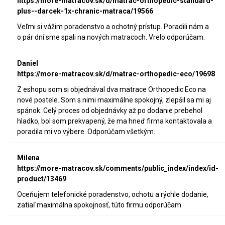
https://more-matracov.sk/d/matrac-orthopedic-standard-
plus--darcek-1x-chranic-matraca/19566
Veľmi si vážim poradenstvo a ochotný prístup. Poradili nám a
o pár dní sme spali na nových matracoch. Vrelo odporúčam.
Daniel
https://more-matracov.sk/d/matrac-orthopedic-eco/19698
Z eshopu som si objednával dva matrace Orthopedic Eco na
nové postele. Som s nimi maximálne spokojný, zlepšil sa mi aj
spánok. Celý proces od objednávky až po dodanie prebehol
hladko, bol som prekvapený, že ma hneď firma kontaktovala a
poradila mi vo výbere. Odporúčam všetkým.
Milena
https://more-matracov.sk/comments/public_index/index/id-
product/13469
Oceňujem telefonické poradenstvo, ochotu a rýchle dodanie,
zatiaľ maximálna spokojnosť, túto firmu odporúčam