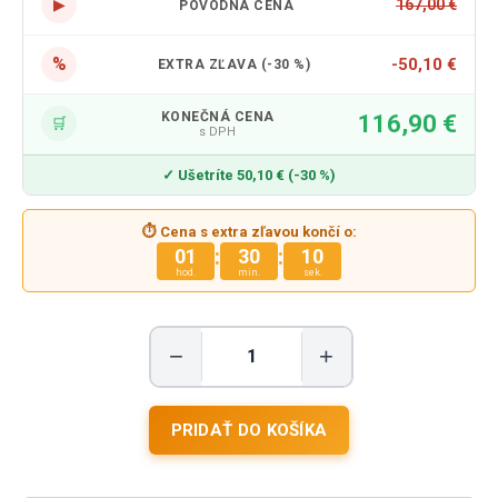
▶
167,00 €
PÔVODNÁ CENA
%
-50,10 €
EXTRA ZĽAVA (-30 %)
KONEČNÁ CENA
116,90 €
🛒
s DPH
✓ Ušetríte 50,10 € (-30 %)
⏱ Cena s extra zľavou končí o:
:
:
01
30
08
hod.
min.
sek.
−
+