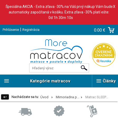
Špeciálna AKCIA - Extra zľava -30% na Váš prvý nákup Vám bude
X
automaticky započítaná v košíku. Extra zľava -30% platí ešte:
0d 1h 30m 9s
|
Prihlásenie
Registrácia
0.00 €
Kategórie matracov
Články
Nachádzate sa tu:
Úvod
Mimoriadna p...
Matrac SLEEP...