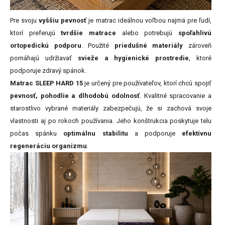
Pre svoju
vyššiu pevnosť
je matrac ideálnou voľbou najmä pre ľudí,
ktorí preferujú
tvrdšie matrace
alebo potrebujú
spoľahlivú
ortopedickú podporu
. Použité
priedušné materiály
zároveň
pomáhajú udržiavať
svieže a hygienické prostredie
, ktoré
podporuje zdravý spánok.
Matrac SLEEP HARD 15
je určený pre používateľov, ktorí chcú spojiť
pevnosť, pohodlie a dlhodobú odolnosť
. Kvalitné spracovanie a
starostlivo vybrané materiály zabezpečujú, že si zachová svoje
vlastnosti aj po rokoch používania. Jeho konštrukcia poskytuje telu
počas spánku
optimálnu stabilitu
a podporuje
efektívnu
regeneráciu organizmu
.