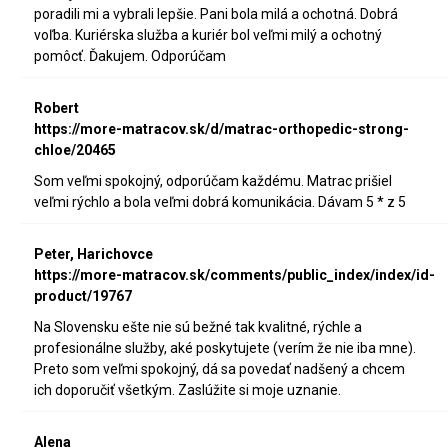
poradili mi a vybrali lepšie. Pani bola milá a ochotná. Dobrá
voľba. Kuriérska služba a kuriér bol veľmi milý a ochotný
pomôcť. Ďakujem. Odporúčam
Robert
https://more-matracov.sk/d/matrac-orthopedic-strong-
chloe/20465
Som veľmi spokojný, odporúčam každému. Matrac prišiel
veľmi rýchlo a bola veľmi dobrá komunikácia. Dávam 5 * z 5
Peter, Harichovce
https://more-matracov.sk/comments/public_index/index/id-
product/19767
Na Slovensku ešte nie sú bežné tak kvalitné, rýchle a
profesionálne služby, aké poskytujete (verím že nie iba mne).
Preto som veľmi spokojný, dá sa povedať nadšený a chcem
ich doporučiť všetkým. Zaslúžite si moje uznanie.
Alena