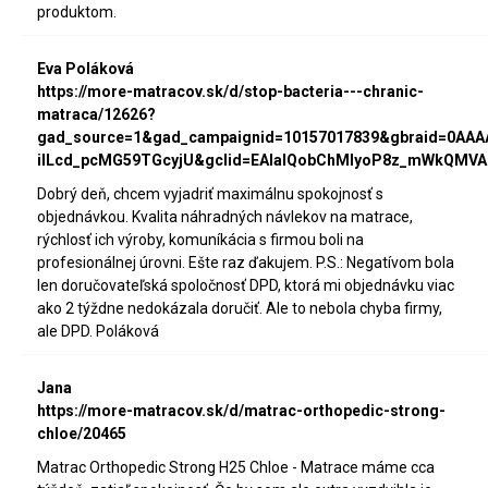
produktom.
Eva Poláková
https://more-matracov.sk/d/stop-bacteria---chranic-
matraca/12626?
gad_source=1&gad_campaignid=10157017839&gbraid=0AA
iILcd_pcMG59TGcyjU&gclid=EAIaIQobChMIyoP8z_mWkQMVA
Dobrý deň, chcem vyjadriť maximálnu spokojnosť s
objednávkou. Kvalita náhradných návlekov na matrace,
rýchlosť ich výroby, komuníkácia s firmou boli na
profesionálnej úrovni. Ešte raz ďakujem. P.S.: Negatívom bola
len doručovateľská spoločnosť DPD, ktorá mi objednávku viac
ako 2 týždne nedokázala doručiť. Ale to nebola chyba firmy,
ale DPD. Poláková
Jana
https://more-matracov.sk/d/matrac-orthopedic-strong-
chloe/20465
Matrac Orthopedic Strong H25 Chloe - Matrace máme cca