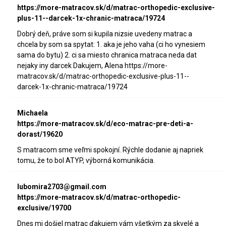
https://more-matracov.sk/d/matrac-orthopedic-exclusive-
plus-11--darcek-1x-chranic-matraca/19724
Dobrý deň, práve som si kupila nizsie uvedeny matrac a
chcela by som sa spytat: 1. aka je jeho vaha (ci ho vynesiem
sama do bytu) 2. ci sa miesto chranica matraca neda dat
nejaky iny darcek Dakujem, Alena https://more-
matracov.sk/d/matrac-orthopedic-exclusive-plus-11--
darcek-1x-chranic-matraca/19724
Michaela
https://more-matracov.sk/d/eco-matrac-pre-deti-a-
dorast/19620
S matracom sme veľmi spokojní. Rýchle dodanie aj napriek
tomu, že to bol ATYP, výborná komunikácia.
lubomira2703@gmail.com
https://more-matracov.sk/d/matrac-orthopedic-
exclusive/19700
Dnes mi došiel matrac ďakujem vám všetkým za skvelé a