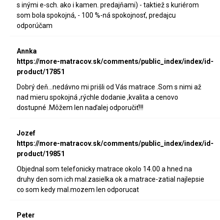
s inými e-sch. ako i kamen. predajňami) - taktiež s kuriérom
som bola spokojná, - 100 %-ná spokojnosť, predajcu
odporúčam
Annka
https://more-matracov.sk/comments/public_index/index/id-
product/17851
Dobrý deň...nedávno mi prišli od Vás matrace .Som s nimi až
nad mieru spokojná ,rýchle dodanie ,kvalita a cenovo
dostupné .Môžem len naďalej odporučiť!!!
Jozef
https://more-matracov.sk/comments/public_index/index/id-
product/19851
Objednal som telefonicky matrace okolo 14.00 a hned na
druhy den som ich mal.zasielka ok a matrace-zatial najlepsie
co som kedy mal.mozem len odporucat
Peter