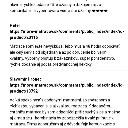
hlavne rýchle dodanie ?Ste úžasný a ďakujem aj za
komunikáciu a vyber tovaru všetci ste úžasný ❤️❤️❤️❤️
Peter
https://more-matracov.sk/comments/public_index/index/id-
product/20116
Matrace som ešte nevyskúšal, lebo musia 48 hodín odpočívať,
ale celý servis od objednania až po doručenie bol veľmi
kvalitný. Výborný prístup k zákazníkovi, super poradenstvo,
rýchle dodanie aj počas predvianočnej hektiky.
Slavomír Hronec
https://more-matracov.sk/comments/public_index/index/id-
product/13792
Veľká spokojnosť s dodanými matracmi, so spôsobom a
rýchlosťou vybavenia, a aj kvalitou matraca. K dodanému
chrániču matraca by som odporúčal prišiť suchý zips a možno
aj k matracu - kombinácia by zabezpečila trvalé priľnutie k
matracu. Firmu odporúčam aj z dôvodu fajn komunikácie s