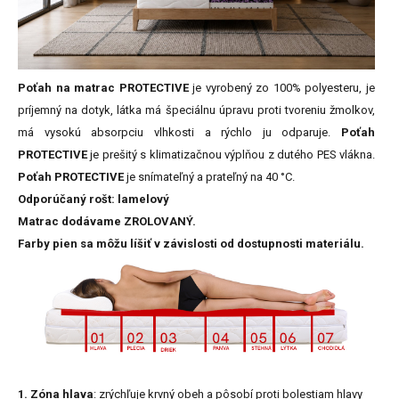
Poťah na matrac PROTECTIVE
je vyrobený zo 100% polyesteru, je
príjemný na dotyk, látka má špeciálnu úpravu proti tvoreniu žmolkov,
má vysokú absorpciu vlhkosti a rýchlo ju odparuje.
Poťah
PROTECTIVE
je prešitý s klimatizačnou výplňou z dutého PES vlákna.
Poťah PROTECTIVE
je snímateľný a prateľný na 40 °C.
Odporúčaný rošt: lamelový
Matrac dodávame ZROLOVANÝ.
Farby pien sa môžu líšiť v závislosti od dostupnosti materiálu.
1. Zóna hlava
: zrýchľuje krvný obeh a pôsobí proti bolestiam hlavy