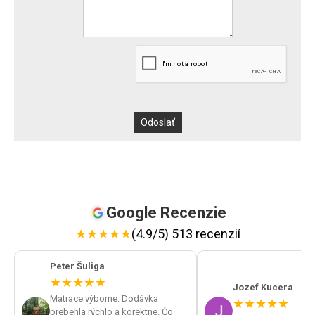
Google Recenzie
★
★
★
★
★
(4.9/5) 513 recenzií
Peter Šuliga
★
★
★
★
★
Jozef Kucera
Matrace výborne. Dodávka
★
★
★
★
★
prebehla rýchlo a korektne. Čo