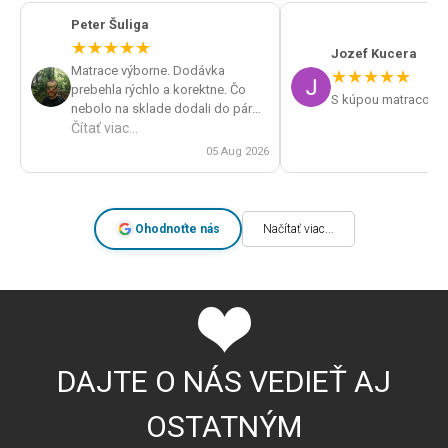
Peter Šuliga
★
★
★
★
★
Jozef Kucera
Matrace výborne. Dodávka
★
★
★
★
★
prebehla rýchlo a korektne. Čo
S kúpou matracov s
nebolo na sklade dodali do pár
dní. Veľká spokojnosť a určite by
Čítať viac...
som obchod odporúčal.
05 Aug 2026
Ohodnoťte nás
Načítať viac...
DAJTE O NÁS VEDIEŤ AJ
OSTATNÝM