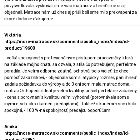
povysvetlovala, vyskúšali sme viac matracov a hneď sme si aj
objednali. Matrace nám už dnes aj prišli boli sme milo prekvapení za
skoré dodanie ďakujeme
Viktória
https://more-matracov.sk/comments/public_index/index/id-
product/19600
- veľká spokojnosť s profesionálnym prístupom pracovníčky, ktorá
na základe môjho chatu sa ozvala, zistila čo potrebujem, perfektne
poradila. Je veľmi odborne zdatná, ochotná, bolo vidieť, že chce
pomôcť zákazníkovi, - objednala som si atypický rozmer, pani ihneď
zadala požiadavku do výroby a do 3 dní som mala matrac doma, -
matrac Orthopedic Ideal je veľmi kvalitný, prišiel perfektne zabalený,
- cena s porovnaní s kvalitou veľmi výhodná (porovnávala som s
inými e-sch. ako i kamen. predajňami) - taktiež s kuriérom som bola
spokojná, - 100 %-ná spokojnosť, predajcu odporúčam
Annka
https://more-matracov.sk/comments/public_index/index/id-
product/17851