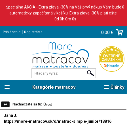
Špeciálna AKCIA - Extra zľava -30% na Váš prvý nákup Vám bude
X
automaticky započítaná v košíku. Extra zľava -30% platí ešte:
0d 0h 0m 0s
|
Prihlásenie
Registrácia
0.00 €
Kategórie matracov
Články
Nachádzate sa tu:
Úvod
Jana J.
https://more-matracov.sk/d/matrac-simple-junior/18816