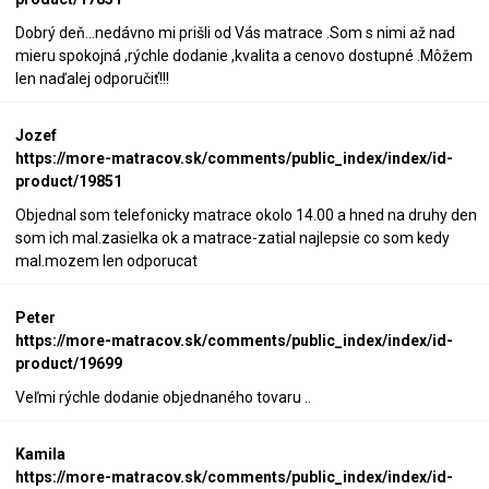
Dobrý deň...nedávno mi prišli od Vás matrace .Som s nimi až nad
mieru spokojná ,rýchle dodanie ,kvalita a cenovo dostupné .Môžem
len naďalej odporučiť!!!
Jozef
https://more-matracov.sk/comments/public_index/index/id-
product/19851
Objednal som telefonicky matrace okolo 14.00 a hned na druhy den
som ich mal.zasielka ok a matrace-zatial najlepsie co som kedy
mal.mozem len odporucat
Peter
https://more-matracov.sk/comments/public_index/index/id-
product/19699
Veľmi rýchle dodanie objednaného tovaru ..
Kamila
https://more-matracov.sk/comments/public_index/index/id-