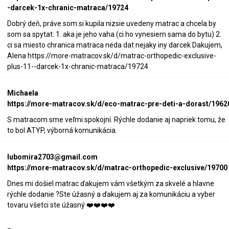
-darcek-1x-chranic-matraca/19724
Dobrý deň, práve som si kupila nizsie uvedeny matrac a chcela by
som sa spytat: 1. aka je jeho vaha (ci ho vynesiem sama do bytu) 2.
ci sa miesto chranica matraca neda dat nejaky iny darcek Dakujem,
Alena https://more-matracov.sk/d/matrac-orthopedic-exclusive-
plus-11--darcek-1x-chranic-matraca/19724
Michaela
https://more-matracov.sk/d/eco-matrac-pre-deti-a-dorast/1962
S matracom sme veľmi spokojní. Rýchle dodanie aj napriek tomu, že
to bol ATYP, výborná komunikácia.
lubomira2703@gmail.com
https://more-matracov.sk/d/matrac-orthopedic-exclusive/19700
Dnes mi došiel matrac ďakujem vám všetkým za skvelé a hlavne
rýchle dodanie ?Ste úžasný a ďakujem aj za komunikáciu a vyber
tovaru všetci ste úžasný ❤️❤️❤️❤️