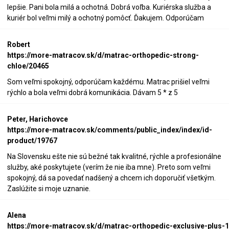
lepšie. Pani bola milá a ochotná. Dobrá voľba. Kuriérska služba a
kuriér bol veľmi milý a ochotný pomôcť. Ďakujem. Odporúčam
Robert
https://more-matracov.sk/d/matrac-orthopedic-strong-
chloe/20465
Som veľmi spokojný, odporúčam každému. Matrac prišiel veľmi
rýchlo a bola veľmi dobrá komunikácia. Dávam 5 * z 5
Peter, Harichovce
https://more-matracov.sk/comments/public_index/index/id-
product/19767
Na Slovensku ešte nie sú bežné tak kvalitné, rýchle a profesionálne
služby, aké poskytujete (verím že nie iba mne). Preto som veľmi
spokojný, dá sa povedať nadšený a chcem ich doporučiť všetkým.
Zaslúžite si moje uznanie.
Alena
https://more-matracov.sk/d/matrac-orthopedic-exclusive-plus-1