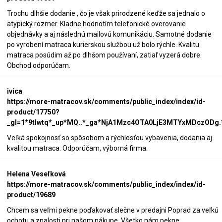
Trochu dlhšie dodanie , čo je však prirodzené keďže sa jednalo o
atypický rozmer. Kladne hodnotím telefonické overovanie
objednávky a aj následnú mailovú komunikáciu. Samotné dodanie
po vyrobení matraca kurierskou službou už bolo rýchle. Kvalitu
matraca posúdim až po dlhšom používaní, zatiaľ vyzerá dobre.
Obchod odporúčam.
ivica
https://more-matracov.sk/comments/public_index/index/id-
product/17750?
_gl=1*9tlwtq*_up*MQ..*_ga*NjA1Mzc4OTA0LjE3MTYxMDczOD
Veľká spokojnosť so spôsobom a rýchlosťou vybavenia, dodania aj
kvalitou matraca. Odporúčam, výborná firma.
Helena Veseľková
https://more-matracov.sk/comments/public_index/index/id-
product/19689
Chcem sa veľmi pekne poďakovať slečne v predajni Poprad za veľkú
ochotu a znalosti pri našom nákupe. Všetko nám pekne