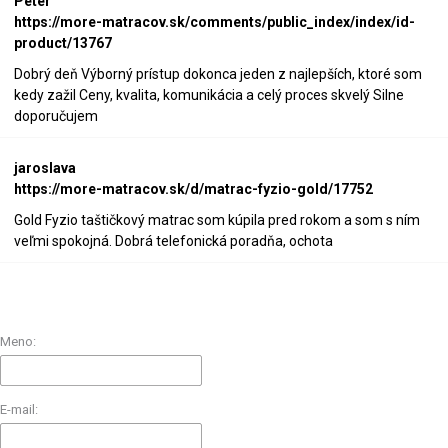
Peter
https://more-matracov.sk/comments/public_index/index/id-
product/13767
Dobrý deň Výborný prístup dokonca jeden z najlepších, ktoré som
kedy zažil Ceny, kvalita, komunikácia a celý proces skvelý Silne
doporučujem
jaroslava
https://more-matracov.sk/d/matrac-fyzio-gold/17752
Gold Fyzio taštičkový matrac som kúpila pred rokom a som s ním
veľmi spokojná. Dobrá telefonická poradňa, ochota
Meno:
E-mail: