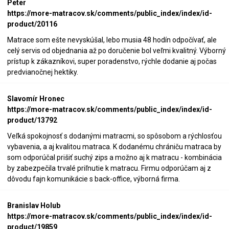
Peter
https://more-matracov.sk/comments/public_index/index/id-
product/20116
Matrace som ešte nevyskúšal, lebo musia 48 hodín odpočívať, ale
celý servis od objednania až po doručenie bol veľmi kvalitný. Výborný
prístup k zákazníkovi, super poradenstvo, rýchle dodanie aj počas
predvianočnej hektiky.
Slavomír Hronec
https://more-matracov.sk/comments/public_index/index/id-
product/13792
Veľká spokojnosť s dodanými matracmi, so spôsobom a rýchlosťou
vybavenia, a aj kvalitou matraca. K dodanému chrániču matraca by
som odporúčal prišiť suchý zips a možno aj k matracu - kombinácia
by zabezpečila trvalé priľnutie k matracu. Firmu odporúčam aj z
dôvodu fajn komunikácie s back-office, výborná firma.
Branislav Holub
https://more-matracov.sk/comments/public_index/index/id-
product/19859