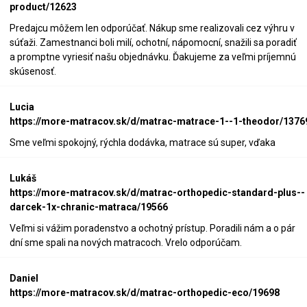
product/12623
Predajcu môžem len odporúčať. Nákup sme realizovali cez výhru v
súťaži. Zamestnanci boli milí, ochotní, nápomocní, snažili sa poradiť
a promptne vyriesiť našu objednávku. Ďakujeme za veľmi príjemnú
skúsenosť.
Lucia
https://more-matracov.sk/d/matrac-matrace-1--1-theodor/1376
Sme veľmi spokojný, rýchla dodávka, matrace sú super, vďaka
Lukáš
https://more-matracov.sk/d/matrac-orthopedic-standard-plus--
darcek-1x-chranic-matraca/19566
Veľmi si vážim poradenstvo a ochotný prístup. Poradili nám a o pár
dní sme spali na nových matracoch. Vrelo odporúčam.
Daniel
https://more-matracov.sk/d/matrac-orthopedic-eco/19698