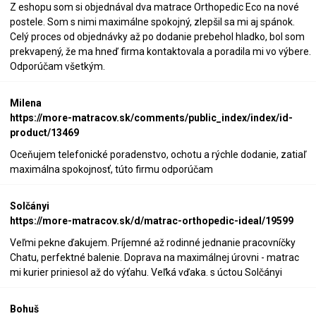
Z eshopu som si objednával dva matrace Orthopedic Eco na nové
postele. Som s nimi maximálne spokojný, zlepšil sa mi aj spánok.
Celý proces od objednávky až po dodanie prebehol hladko, bol som
prekvapený, že ma hneď firma kontaktovala a poradila mi vo výbere.
Odporúčam všetkým.
Milena
https://more-matracov.sk/comments/public_index/index/id-
product/13469
Oceňujem telefonické poradenstvo, ochotu a rýchle dodanie, zatiaľ
maximálna spokojnosť, túto firmu odporúčam
Solčányi
https://more-matracov.sk/d/matrac-orthopedic-ideal/19599
Veľmi pekne ďakujem. Príjemné až rodinné jednanie pracovníčky
Chatu, perfektné balenie. Doprava na maximálnej úrovni - matrac
mi kurier priniesol až do výťahu. Veľká vďaka. s úctou Solčányi
Bohuš