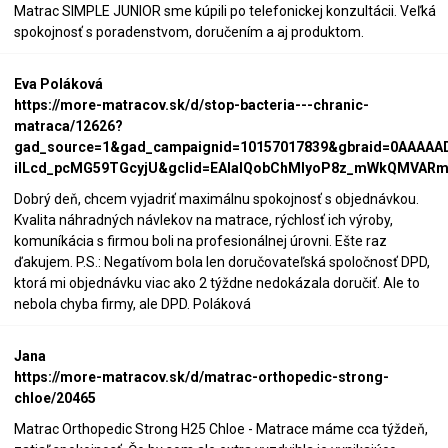
Matrac SIMPLE JUNIOR sme kúpili po telefonickej konzultácii. Veľká
spokojnosť s poradenstvom, doručením a aj produktom.
Eva Poláková
https://more-matracov.sk/d/stop-bacteria---chranic-
matraca/12626?
gad_source=1&gad_campaignid=10157017839&gbraid=0AAAAA
iILcd_pcMG59TGcyjU&gclid=EAIaIQobChMIyoP8z_mWkQMVARmi
Dobrý deň, chcem vyjadriť maximálnu spokojnosť s objednávkou.
Kvalita náhradných návlekov na matrace, rýchlosť ich výroby,
komuníkácia s firmou boli na profesionálnej úrovni. Ešte raz
ďakujem. P.S.: Negatívom bola len doručovateľská spoločnosť DPD,
ktorá mi objednávku viac ako 2 týždne nedokázala doručiť. Ale to
nebola chyba firmy, ale DPD. Poláková
Jana
https://more-matracov.sk/d/matrac-orthopedic-strong-
chloe/20465
Matrac Orthopedic Strong H25 Chloe - Matrace máme cca týždeň,