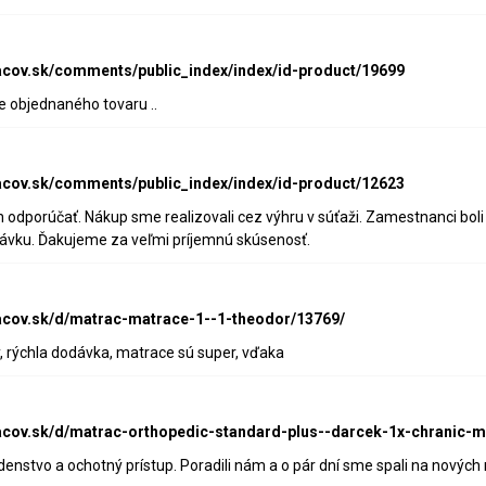
acov.sk/comments/public_index/index/id-product/19699
e objednaného tovaru ..
acov.sk/comments/public_index/index/id-product/12623
odporúčať. Nákup sme realizovali cez výhru v súťaži. Zamestnanci boli m
návku. Ďakujeme za veľmi príjemnú skúsenosť.
acov.sk/d/matrac-matrace-1--1-theodor/13769/
 rýchla dodávka, matrace sú super, vďaka
acov.sk/d/matrac-orthopedic-standard-plus--darcek-1x-chranic-
denstvo a ochotný prístup. Poradili nám a o pár dní sme spali na novýc