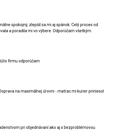
lne spokojný, zlepšil sa mi aj spánok. Celý proces od
ovala a poradila mi vo výbere. Odporúčam všetkým.
 túto firmu odporúčam
oprava na maximálnej úrovni - matrac mi kurier priniesol
radenstvom pri objednávaní ako aj s bezproblémovou