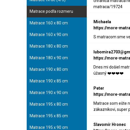
chranica matraca ne
matraca/19724
Matrace podľa rozmeru
Michaela
Matrace 160 x 80 cm
https://more-matr
Matrace 160 x 90 cm
S matracom sme veľm
Matrace 180 x 80 cm
lubomira2703@gm
Matrace 180 x 90 cm
https://more-matr
Dnes mi došiel matr
Matrace 190 x 80 cm
úžasný ❤️❤️❤️❤️
Matrace 190 x 85 cm
Peter
Matrace 190 x 90 cm
https://more-matr
Matrace som ešte nev
Matrace 195 x 80 cm
zákazníkovi, super 
Matrace 195 x 85 cm
Slavomír Hronec
Matrace 195 x 90 cm