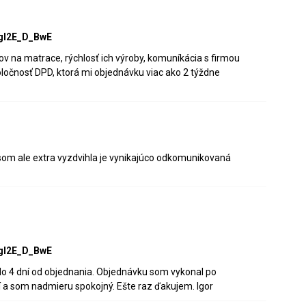
gI2E_D_BwE
v na matrace, rýchlosť ich výroby, komuníkácia s firmou
poločnosť DPD, ktorá mi objednávku viac ako 2 týždne
som ale extra vyzdvihla je vynikajúco odkomunikovaná
gI2E_D_BwE
o 4 dní od objednania. Objednávku som vykonal po
 a som nadmieru spokojný. Ešte raz ďakujem. Igor