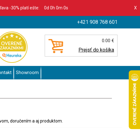
zľava -30% platí ešte:
0d 0h 0m 0s
X
+421 908 768 601
0.00 €
Prejsť do košíka
ontakt
Showroom
tvom, doručením a aj produktom.