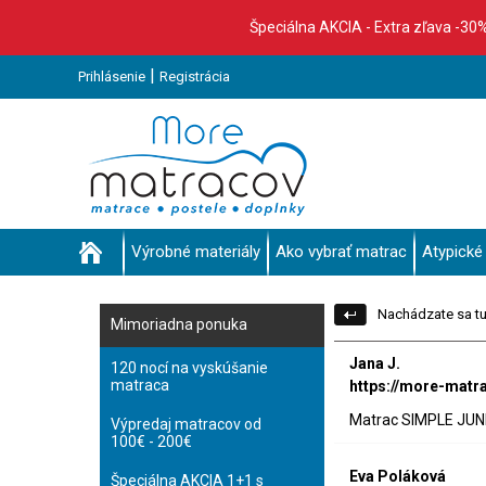
Špeciálna AKCIA - Extra zľava -30
|
Prihlásenie
Registrácia
Výrobné materiály
Ako vybrať matrac
Atypické
Nachádzate sa tu
Mimoriadna ponuka
Jana J.
120 nocí na vyskúšanie
matraca
https://more-matr
Matrac SIMPLE JUNIO
Výpredaj matracov od
100€ - 200€
Eva Poláková
Špeciálna AKCIA 1+1 s