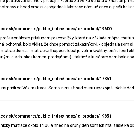
e poďakovať slečne v predajni Poprad za veľkú ochotu a znalosti pri
matracov a hneď sme si aj objednali. Matrace nám už dnes aj prišli bol
acov.sk/comments/public_index/index/id-product/19600
s profesionálnym prístupom pracovníčky, ktorá na základe môjho chatu sa
á, ochotná, bolo vidieť, že chce pomôcť zákazníkovi, - objednala som s
matrac doma, - matrac Orthopedic Ideal je veľmi kvalitný, prišiel perfe
inými e-sch. ako i kamen. predajňami) - taktiež s kuriérom som bola s
acov.sk/comments/public_index/index/id-product/17851
 mi prišli od Vás matrace .Som s nimi až nad mieru spokojná ,rýchle do
acov.sk/comments/public_index/index/id-product/19851
nicky matrace okolo 14.00 a hned na druhy den som ich mal.zasielka o