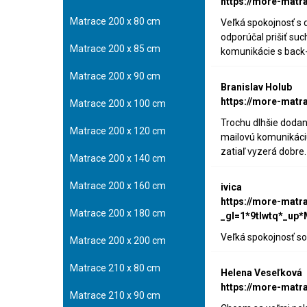
https://more-matr
Matrace 200 x 80 cm
Veľká spokojnosť s
odporúčal prišiť su
Matrace 200 x 85 cm
komunikácie s back-
Matrace 200 x 90 cm
Branislav Holub
https://more-matr
Matrace 200 x 100 cm
Trochu dlhšie dodan
Matrace 200 x 120 cm
mailovú komunikáciu
zatiaľ vyzerá dobr
Matrace 200 x 140 cm
Matrace 200 x 160 cm
ivica
https://more-matr
Matrace 200 x 180 cm
_gl=1*9tlwtq*_u
Veľká spokojnosť so
Matrace 200 x 200 cm
Matrace 210 x 80 cm
Helena Veseľková
https://more-matr
Matrace 210 x 90 cm