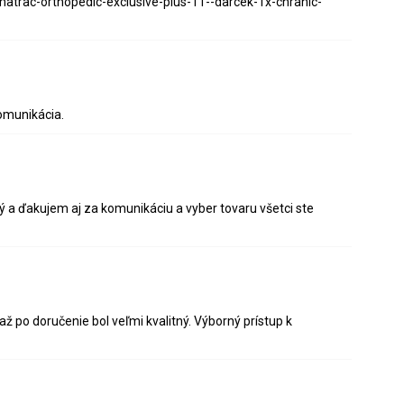
matrac-orthopedic-exclusive-plus-11--darcek-1x-chranic-
omunikácia.
 a ďakujem aj za komunikáciu a vyber tovaru všetci ste
ž po doručenie bol veľmi kvalitný. Výborný prístup k