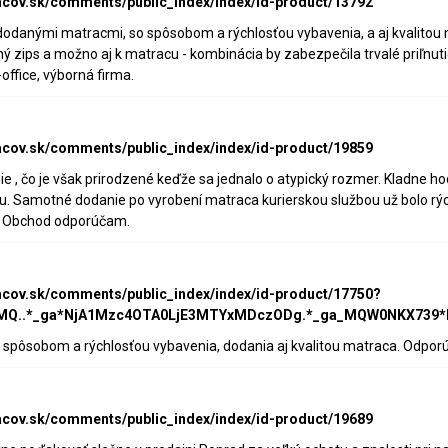
acov.sk/comments/public_index/index/id-product/13792
 dodanými matracmi, so spôsobom a rýchlosťou vybavenia, a aj kvalito
chý zips a možno aj k matracu - kombinácia by zabezpečila trvalé priľnu
office, výborná firma.
acov.sk/comments/public_index/index/id-product/19859
ie , čo je však prirodzené keďže sa jednalo o atypický rozmer. Kladne 
. Samotné dodanie po vyrobení matraca kurierskou službou už bolo rýc
e. Obchod odporúčam.
acov.sk/comments/public_index/index/id-product/17750?
p*MQ..*_ga*NjA1Mzc4OTA0LjE3MTYxMDczODg.*_ga_MQW0NKX73
 spôsobom a rýchlosťou vybavenia, dodania aj kvalitou matraca. Odpor
acov.sk/comments/public_index/index/id-product/19689