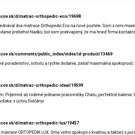
acov.sk/d/matrac-orthopedic-eco/19698
ednával dva matrace Orthopedic Eco na nové postele. Som s nimi maximá
danie prebehol hladko, bol som prekvapený, že ma hneď firma kontakt
acov.sk/comments/public_index/index/id-product/13469
é poradenstvo, ochotu a rýchle dodanie, zatiaľ maximálna spokojnosť,
acov.sk/d/matrac-orthopedic-ideal/19599
. Príjemné až rodinné jednanie pracovníčky Chatu, perfektné balenie. D
 vďaka. s úctou Solčányi
acov.sk/d/matrac-orthopedic-lux/19457
 matrace ORTOPEDIK LUX. Sme veľmi spokojní s kvalitou a taktiež s po