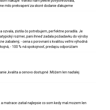
 našom nákupe. Všetko nám pekne povysvetlovala,
i sme milo prekvapení za skoré dodanie ďakujeme
 ozvala, zistila čo potrebujem, perfektne poradila. Je
i atypický rozmer, pani ihneď zadala požiadavku do výroby
ktne zabalený, - cena s porovnaní s kvalitou veľmi výhodná
pokojná, - 100 %-ná spokojnosť, predajcu odporúčam
danie ,kvalita a cenovo dostupné .Môžem len naďalej
k a matrace-zatial najlepsie co som kedy mal.mozem len