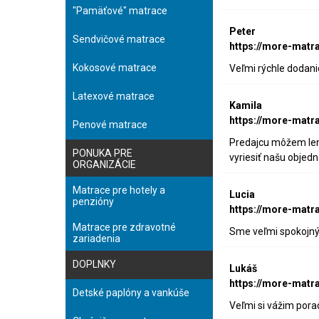
"Pamäťové" matrace
Peter
Sendvičové matrace
https://more-matr
Kokosové matrace
Veľmi rýchle dodani
Latexové matrace
Kamila
https://more-matr
Penové matrace
Predajcu môžem len 
PONUKA PRE
vyriesiť našu objed
ORGANIZÁCIE
Matrace pre hotely a
Lucia
penzióny
https://more-matr
Matrace pre zdravotné
Sme veľmi spokojný,
zariadenia
DOPLNKY
Lukáš
https://more-matr
Detské paplóny a vankúše
Veľmi si vážim pora