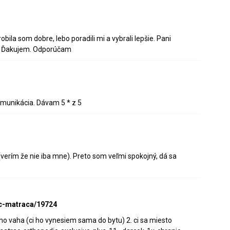
ila som dobre, lebo poradili mi a vybrali lepšie. Pani
cť. Ďakujem. Odporúčam
omunikácia. Dávam 5 * z 5
 (verím že nie iba mne). Preto som veľmi spokojný, dá sa
ic-matraca/19724
eho vaha (ci ho vynesiem sama do bytu) 2. ci sa miesto