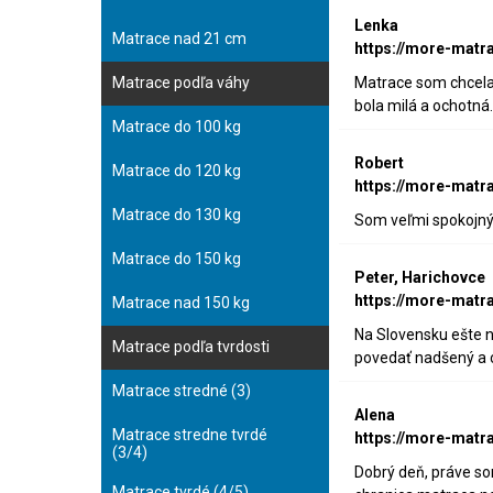
Lenka
Matrace nad 21 cm
https://more-matr
Matrace podľa váhy
Matrace som chcela o
bola milá a ochotná
Matrace do 100 kg
Robert
Matrace do 120 kg
https://more-matr
Matrace do 130 kg
Som veľmi spokojný,
Matrace do 150 kg
Peter, Harichovce
https://more-matr
Matrace nad 150 kg
Na Slovensku ešte ni
Matrace podľa tvrdosti
povedať nadšený a c
Matrace stredné (3)
Alena
Matrace stredne tvrdé
https://more-matr
(3/4)
Dobrý deň, práve som
Matrace tvrdé (4/5)