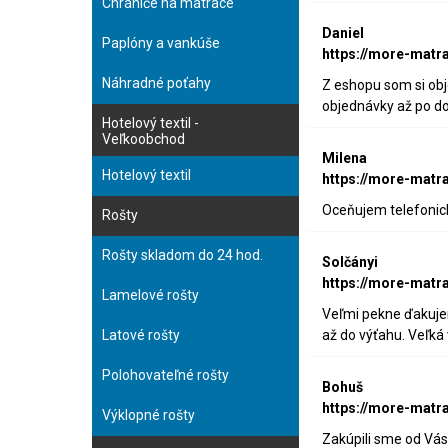
Chrániče na matrace
Daniel
Paplóny a vankúše
https://more-matr
Náhradné poťahy
Z eshopu som si obj
objednávky až po do
Hotelový textil -
Veľkoobchod
Milena
Hotelový textil
https://more-matr
Oceňujem telefonick
Rošty
Rošty skladom do 24 hod.
Solčányi
https://more-matr
Lamelové rošty
Veľmi pekne ďakujem
Latové rošty
až do výťahu. Veľká
Polohovateľné rošty
Bohuš
https://more-matr
Výklopné rošty
Zakúpili sme od Vás