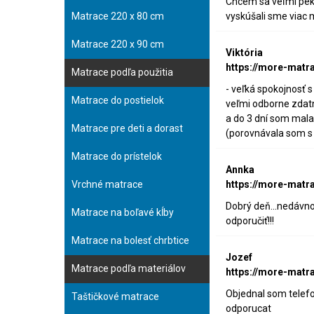
Chcem sa veľmi pekn
Matrace 220 x 80 cm
vyskúšali sme viac 
Matrace 220 x 90 cm
Viktória
https://more-matr
Matrace podľa použitia
- veľká spokojnosť 
Matrace do postielok
veľmi odborne zdatn
a do 3 dní som mala 
Matrace pre deti a dorast
(porovnávala som s 
Matrace do prístelok
Annka
Vrchné matrace
https://more-matr
Dobrý deň...nedávno
Matrace na boľavé kĺby
odporučiť!!!
Matrace na bolesť chrbtice
Jozef
Matrace podľa materiálov
https://more-matr
Objednal som telefo
Taštičkové matrace
odporucat