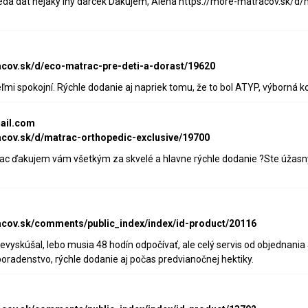
da dat nejaky iny darcek Dakujem, Alena https://more-matracov.sk/d/
acov.sk/d/eco-matrac-pre-deti-a-dorast/19620
i spokojní. Rýchle dodanie aj napriek tomu, že to bol ATYP, výborná k
ail.com
acov.sk/d/matrac-orthopedic-exclusive/19700
ac ďakujem vám všetkým za skvelé a hlavne rýchle dodanie ?Ste úžasný
acov.sk/comments/public_index/index/id-product/20116
yskúšal, lebo musia 48 hodín odpočívať, ale celý servis od objednania a
poradenstvo, rýchle dodanie aj počas predvianočnej hektiky.