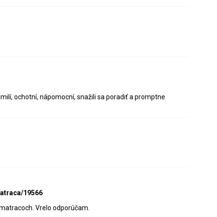
ilí, ochotní, nápomocní, snažili sa poradiť a promptne
matraca/19566
h matracoch. Vrelo odporúčam.