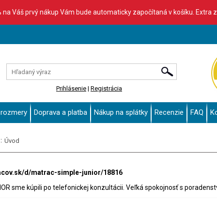
% na Váš prvý nákup Vám bude automaticky započítaná v košíku. Extra 
Prihlásenie
|
Registrácia
 rozmery
Doprava a platba
Nákup na splátky
Recenzie
FAQ
K
:
Úvod
acov.sk/d/matrac-simple-junior/18816
R sme kúpili po telefonickej konzultácii. Veľká spokojnosť s poradens