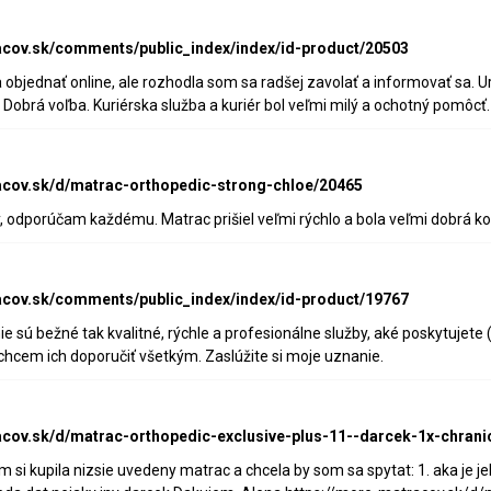
acov.sk/comments/public_index/index/id-product/20503
bjednať online, ale rozhodla som sa radšej zavolať a informovať sa. Urob
. Dobrá voľba. Kuriérska služba a kuriér bol veľmi milý a ochotný pomô
acov.sk/d/matrac-orthopedic-strong-chloe/20465
 odporúčam každému. Matrac prišiel veľmi rýchlo a bola veľmi dobrá k
acov.sk/comments/public_index/index/id-product/19767
e sú bežné tak kvalitné, rýchle a profesionálne služby, aké poskytujete
hcem ich doporučiť všetkým. Zaslúžite si moje uznanie.
acov.sk/d/matrac-orthopedic-exclusive-plus-11--darcek-1x-chran
 si kupila nizsie uvedeny matrac a chcela by som sa spytat: 1. aka je j