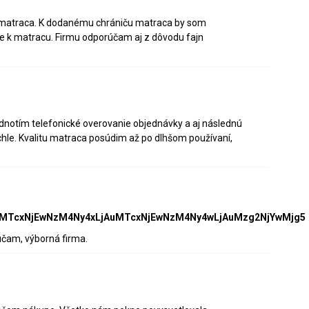
u matraca. K dodanému chrániču matraca by som
tie k matracu. Firmu odporúčam aj z dôvodu fajn
hodnotím telefonické overovanie objednávky a aj následnú
hle. Kvalitu matraca posúdim až po dlhšom používaní,
9*MTcxNjEwNzM4Ny4xLjAuMTcxNjEwNzM4Ny4wLjAuMzg2NjYwMjg5
účam, výborná firma.