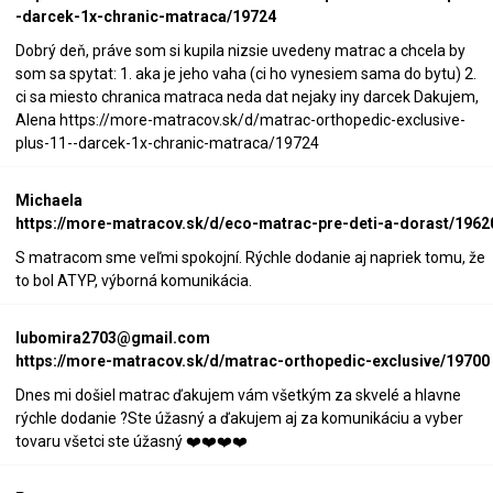
-darcek-1x-chranic-matraca/19724
Dobrý deň, práve som si kupila nizsie uvedeny matrac a chcela by
som sa spytat: 1. aka je jeho vaha (ci ho vynesiem sama do bytu) 2.
ci sa miesto chranica matraca neda dat nejaky iny darcek Dakujem,
Alena https://more-matracov.sk/d/matrac-orthopedic-exclusive-
plus-11--darcek-1x-chranic-matraca/19724
Michaela
https://more-matracov.sk/d/eco-matrac-pre-deti-a-dorast/1962
S matracom sme veľmi spokojní. Rýchle dodanie aj napriek tomu, že
to bol ATYP, výborná komunikácia.
lubomira2703@gmail.com
https://more-matracov.sk/d/matrac-orthopedic-exclusive/19700
Dnes mi došiel matrac ďakujem vám všetkým za skvelé a hlavne
rýchle dodanie ?Ste úžasný a ďakujem aj za komunikáciu a vyber
tovaru všetci ste úžasný ❤️❤️❤️❤️