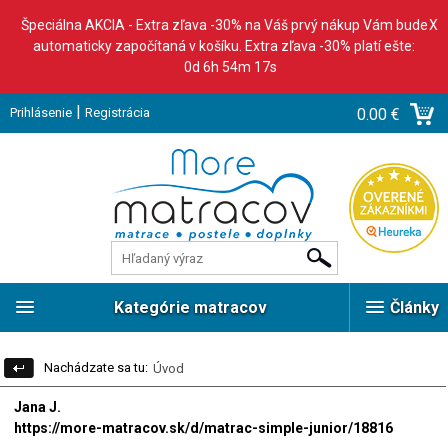
Špeciálna AKCIA - Extra zľava -30% na Váš prvý nákup Vám bude
X
automaticky započítaná v košíku. Extra zľava -30% platí ešte:
0d 6h 54m 16s
|
Prihlásenie
Registrácia
0.00 €
Kategórie matracov
Články
Nachádzate sa tu:
Úvod
Jana J.
https://more-matracov.sk/d/matrac-simple-junior/18816