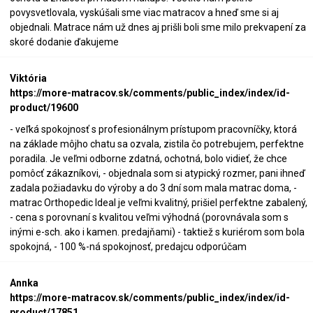
povysvetlovala, vyskúšali sme viac matracov a hneď sme si aj
objednali. Matrace nám už dnes aj prišli boli sme milo prekvapení za
skoré dodanie ďakujeme
Viktória
https://more-matracov.sk/comments/public_index/index/id-
product/19600
- veľká spokojnosť s profesionálnym prístupom pracovníčky, ktorá
na základe môjho chatu sa ozvala, zistila čo potrebujem, perfektne
poradila. Je veľmi odborne zdatná, ochotná, bolo vidieť, že chce
pomôcť zákazníkovi, - objednala som si atypický rozmer, pani ihneď
zadala požiadavku do výroby a do 3 dní som mala matrac doma, -
matrac Orthopedic Ideal je veľmi kvalitný, prišiel perfektne zabalený,
- cena s porovnaní s kvalitou veľmi výhodná (porovnávala som s
inými e-sch. ako i kamen. predajňami) - taktiež s kuriérom som bola
spokojná, - 100 %-ná spokojnosť, predajcu odporúčam
Annka
https://more-matracov.sk/comments/public_index/index/id-
product/17851