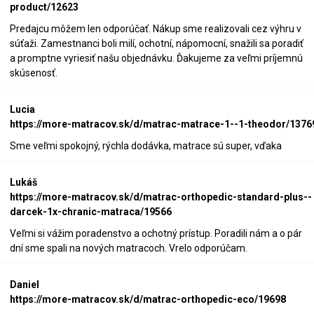
product/12623
Predajcu môžem len odporúčať. Nákup sme realizovali cez výhru v
súťaži. Zamestnanci boli milí, ochotní, nápomocní, snažili sa poradiť
a promptne vyriesiť našu objednávku. Ďakujeme za veľmi príjemnú
skúsenosť.
Lucia
https://more-matracov.sk/d/matrac-matrace-1--1-theodor/1376
Sme veľmi spokojný, rýchla dodávka, matrace sú super, vďaka
Lukáš
https://more-matracov.sk/d/matrac-orthopedic-standard-plus--
darcek-1x-chranic-matraca/19566
Veľmi si vážim poradenstvo a ochotný prístup. Poradili nám a o pár
dní sme spali na nových matracoch. Vrelo odporúčam.
Daniel
https://more-matracov.sk/d/matrac-orthopedic-eco/19698