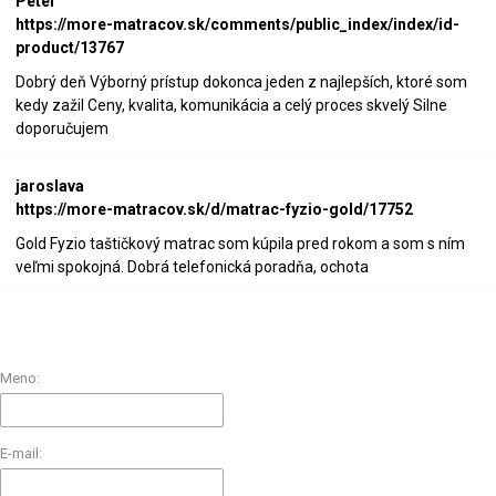
Peter
https://more-matracov.sk/comments/public_index/index/id-
product/13767
Dobrý deň Výborný prístup dokonca jeden z najlepších, ktoré som
kedy zažil Ceny, kvalita, komunikácia a celý proces skvelý Silne
doporučujem
jaroslava
https://more-matracov.sk/d/matrac-fyzio-gold/17752
Gold Fyzio taštičkový matrac som kúpila pred rokom a som s ním
veľmi spokojná. Dobrá telefonická poradňa, ochota
Meno:
E-mail: