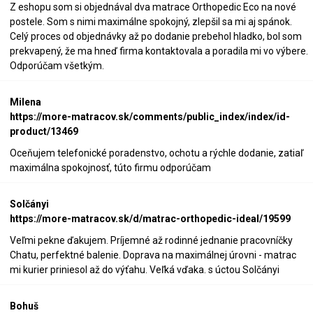
Z eshopu som si objednával dva matrace Orthopedic Eco na nové
postele. Som s nimi maximálne spokojný, zlepšil sa mi aj spánok.
Celý proces od objednávky až po dodanie prebehol hladko, bol som
prekvapený, že ma hneď firma kontaktovala a poradila mi vo výbere.
Odporúčam všetkým.
Milena
https://more-matracov.sk/comments/public_index/index/id-
product/13469
Oceňujem telefonické poradenstvo, ochotu a rýchle dodanie, zatiaľ
maximálna spokojnosť, túto firmu odporúčam
Solčányi
https://more-matracov.sk/d/matrac-orthopedic-ideal/19599
Veľmi pekne ďakujem. Príjemné až rodinné jednanie pracovníčky
Chatu, perfektné balenie. Doprava na maximálnej úrovni - matrac
mi kurier priniesol až do výťahu. Veľká vďaka. s úctou Solčányi
Bohuš