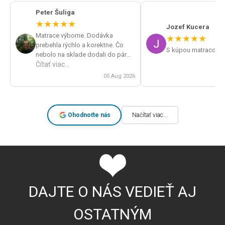
Peter Šuliga
★
★
★
★
★
Jozef Kucera
Matrace výborne. Dodávka
★
★
★
★
★
prebehla rýchlo a korektne. Čo
S kúpou matracov s
nebolo na sklade dodali do pár
dní. Veľká spokojnosť a určite by
Čítať viac...
som obchod odporúčal.
05 Aug 2026
Ohodnoťte nás
Načítať viac...
DAJTE O NÁS VEDIEŤ AJ
OSTATNÝM