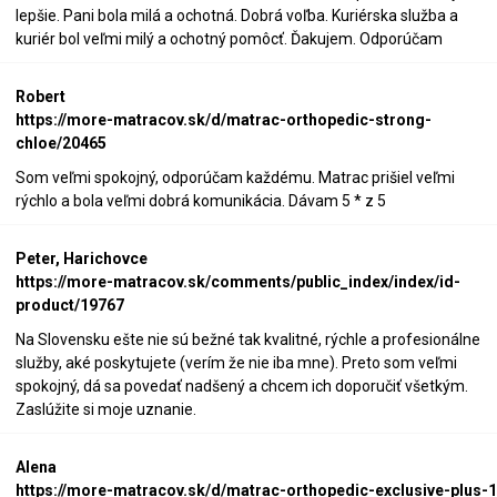
lepšie. Pani bola milá a ochotná. Dobrá voľba. Kuriérska služba a
kuriér bol veľmi milý a ochotný pomôcť. Ďakujem. Odporúčam
Robert
https://more-matracov.sk/d/matrac-orthopedic-strong-
chloe/20465
Som veľmi spokojný, odporúčam každému. Matrac prišiel veľmi
rýchlo a bola veľmi dobrá komunikácia. Dávam 5 * z 5
Peter, Harichovce
https://more-matracov.sk/comments/public_index/index/id-
product/19767
Na Slovensku ešte nie sú bežné tak kvalitné, rýchle a profesionálne
služby, aké poskytujete (verím že nie iba mne). Preto som veľmi
spokojný, dá sa povedať nadšený a chcem ich doporučiť všetkým.
Zaslúžite si moje uznanie.
Alena
https://more-matracov.sk/d/matrac-orthopedic-exclusive-plus-1