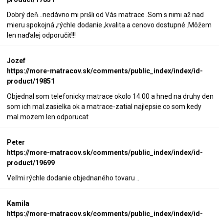
Dobrý deň...nedávno mi prišli od Vás matrace .Som s nimi až nad
mieru spokojná ,rýchle dodanie ,kvalita a cenovo dostupné .Môžem
len naďalej odporučiť!!!
Jozef
https://more-matracov.sk/comments/public_index/index/id-
product/19851
Objednal som telefonicky matrace okolo 14.00 a hned na druhy den
som ich mal.zasielka ok a matrace-zatial najlepsie co som kedy
mal.mozem len odporucat
Peter
https://more-matracov.sk/comments/public_index/index/id-
product/19699
Veľmi rýchle dodanie objednaného tovaru ..
Kamila
https://more-matracov.sk/comments/public_index/index/id-