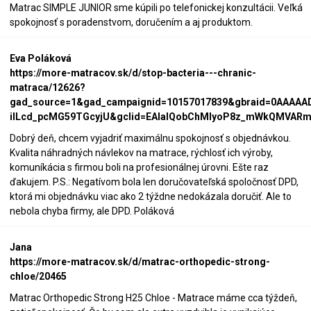
Matrac SIMPLE JUNIOR sme kúpili po telefonickej konzultácii. Veľká
spokojnosť s poradenstvom, doručením a aj produktom.
Eva Poláková
https://more-matracov.sk/d/stop-bacteria---chranic-
matraca/12626?
gad_source=1&gad_campaignid=10157017839&gbraid=0AAAAA
iILcd_pcMG59TGcyjU&gclid=EAIaIQobChMIyoP8z_mWkQMVARmi
Dobrý deň, chcem vyjadriť maximálnu spokojnosť s objednávkou.
Kvalita náhradných návlekov na matrace, rýchlosť ich výroby,
komuníkácia s firmou boli na profesionálnej úrovni. Ešte raz
ďakujem. P.S.: Negatívom bola len doručovateľská spoločnosť DPD,
ktorá mi objednávku viac ako 2 týždne nedokázala doručiť. Ale to
nebola chyba firmy, ale DPD. Poláková
Jana
https://more-matracov.sk/d/matrac-orthopedic-strong-
chloe/20465
Matrac Orthopedic Strong H25 Chloe - Matrace máme cca týždeň,