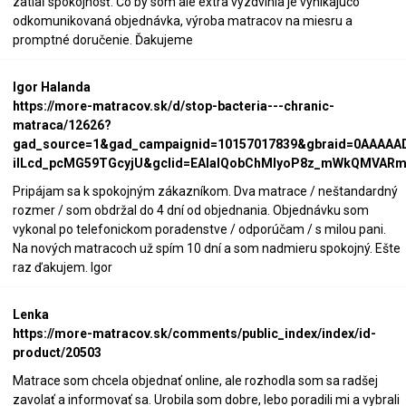
zatiaľ spokojnosť. Čo by som ale extra vyzdvihla je vynikajúco
odkomunikovaná objednávka, výroba matracov na miesru a
promptné doručenie. Ďakujeme
Igor Halanda
https://more-matracov.sk/d/stop-bacteria---chranic-
matraca/12626?
gad_source=1&gad_campaignid=10157017839&gbraid=0AAAAA
iILcd_pcMG59TGcyjU&gclid=EAIaIQobChMIyoP8z_mWkQMVARmi
Pripájam sa k spokojným zákazníkom. Dva matrace / neštandardný
rozmer / som obdržal do 4 dní od objednania. Objednávku som
vykonal po telefonickom poradenstve / odporúčam / s milou pani.
Na nových matracoch už spím 10 dní a som nadmieru spokojný. Ešte
raz ďakujem. Igor
Lenka
https://more-matracov.sk/comments/public_index/index/id-
product/20503
Matrace som chcela objednať online, ale rozhodla som sa radšej
zavolať a informovať sa. Urobila som dobre, lebo poradili mi a vybrali