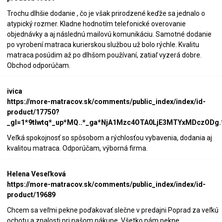
Trochu dlhšie dodanie , čo je však prirodzené keďže sa jednalo o
atypický rozmer. Kladne hodnotím telefonické overovanie
objednávky a aj následnú mailovú komunikáciu. Samotné dodanie
po vyrobení matraca kurierskou službou už bolo rýchle. Kvalitu
matraca posúdim až po dlhšom používaní, zatiaľ vyzerá dobre.
Obchod odporúčam.
ivica
https://more-matracov.sk/comments/public_index/index/id-
product/17750?
_gl=1*9tlwtq*_up*MQ..*_ga*NjA1Mzc4OTA0LjE3MTYxMDczOD
Veľká spokojnosť so spôsobom a rýchlosťou vybavenia, dodania aj
kvalitou matraca. Odporúčam, výborná firma.
Helena Veseľková
https://more-matracov.sk/comments/public_index/index/id-
product/19689
Chcem sa veľmi pekne poďakovať slečne v predajni Poprad za veľkú
ochotu a znalosti pri našom nákupe. Všetko nám pekne