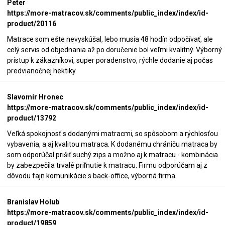
Peter
https://more-matracov.sk/comments/public_index/index/id-
product/20116
Matrace som ešte nevyskúšal, lebo musia 48 hodín odpočívať, ale
celý servis od objednania až po doručenie bol veľmi kvalitný. Výborný
prístup k zákazníkovi, super poradenstvo, rýchle dodanie aj počas
predvianočnej hektiky.
Slavomír Hronec
https://more-matracov.sk/comments/public_index/index/id-
product/13792
Veľká spokojnosť s dodanými matracmi, so spôsobom a rýchlosťou
vybavenia, a aj kvalitou matraca. K dodanému chrániču matraca by
som odporúčal prišiť suchý zips a možno aj k matracu - kombinácia
by zabezpečila trvalé priľnutie k matracu. Firmu odporúčam aj z
dôvodu fajn komunikácie s back-office, výborná firma.
Branislav Holub
https://more-matracov.sk/comments/public_index/index/id-
product/19859