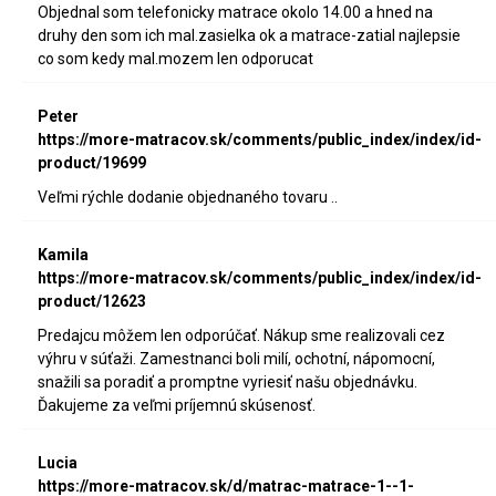
Objednal som telefonicky matrace okolo 14.00 a hned na
druhy den som ich mal.zasielka ok a matrace-zatial najlepsie
co som kedy mal.mozem len odporucat
Peter
https://more-matracov.sk/comments/public_index/index/id-
product/19699
Veľmi rýchle dodanie objednaného tovaru ..
Kamila
https://more-matracov.sk/comments/public_index/index/id-
product/12623
Predajcu môžem len odporúčať. Nákup sme realizovali cez
výhru v súťaži. Zamestnanci boli milí, ochotní, nápomocní,
snažili sa poradiť a promptne vyriesiť našu objednávku.
Ďakujeme za veľmi príjemnú skúsenosť.
Lucia
https://more-matracov.sk/d/matrac-matrace-1--1-