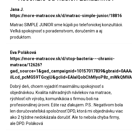
Jana J.
https://more-matracov.sk/d/matrac-simple-junior/18816
Matrac SIMPLE JUNIOR sme kúpili po telefonickej konzultácii.
Veľká spokojnosť s poradenstvom, doručením a aj
produktom.
Eva Poláková
https://more-matracov.sk/d/stop-bacteria---chranic-
matraca/12626?
gad_source=1&gad_campaignid=10157017839&gbraid=0AA
iILcd_pcMG59TGcyjU&gclid=EAIaIQobChMIyoP8z_mWkQMVA
Dobrý deň, chcem vyjadriť maximálnu spokojnosť s
objednávkou. Kvalita náhradných návlekov na matrace,
rýchlosť ich výroby, komuníkácia s firmou boli na
profesionálnej úrovni. Ešte raz ďakujem. P.S.: Negatívom bola
len doručovateľská spoločnosť DPD, ktorá mi objednávku viac
ako 2 týždne nedokázala doručiť. Ale to nebola chyba firmy,
ale DPD. Poláková