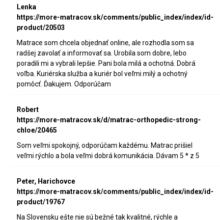
Lenka
https://more-matracov.sk/comments/public_index/index/id-
product/20503
Matrace som chcela objednať online, ale rozhodla som sa
radšej zavolať a informovať sa. Urobila som dobre, lebo
poradili mi a vybrali lepšie. Pani bola milá a ochotná. Dobrá
voľba. Kuriérska služba a kuriér bol veľmi milý a ochotný
pomôcť. Ďakujem. Odporúčam
Robert
https://more-matracov.sk/d/matrac-orthopedic-strong-
chloe/20465
Som veľmi spokojný, odporúčam každému. Matrac prišiel
veľmi rýchlo a bola veľmi dobrá komunikácia. Dávam 5 * z 5
Peter, Harichovce
https://more-matracov.sk/comments/public_index/index/id-
product/19767
Na Slovensku ešte nie sú bežné tak kvalitné, rýchle a