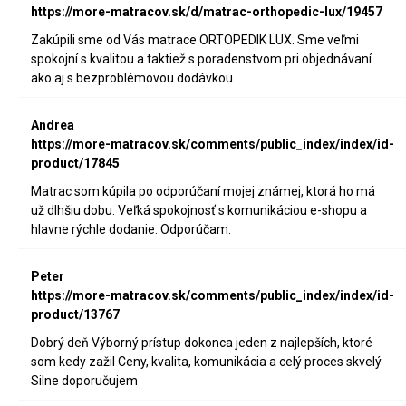
https://more-matracov.sk/d/matrac-orthopedic-lux/19457
Zakúpili sme od Vás matrace ORTOPEDIK LUX. Sme veľmi
spokojní s kvalitou a taktiež s poradenstvom pri objednávaní
ako aj s bezproblémovou dodávkou.
Andrea
https://more-matracov.sk/comments/public_index/index/id-
product/17845
Matrac som kúpila po odporúčaní mojej známej, ktorá ho má
už dlhšiu dobu. Veľká spokojnosť s komunikáciou e-shopu a
hlavne rýchle dodanie. Odporúčam.
Peter
https://more-matracov.sk/comments/public_index/index/id-
product/13767
Dobrý deň Výborný prístup dokonca jeden z najlepších, ktoré
som kedy zažil Ceny, kvalita, komunikácia a celý proces skvelý
Silne doporučujem