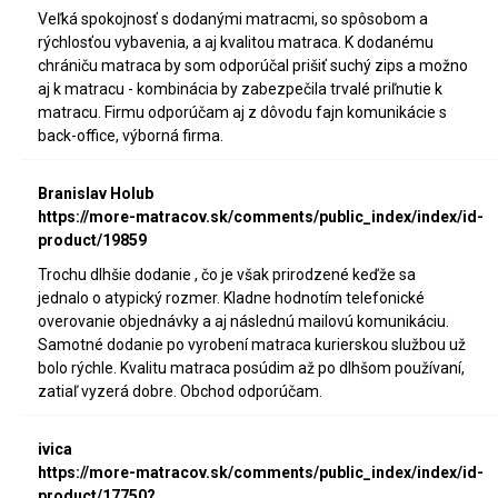
Veľká spokojnosť s dodanými matracmi, so spôsobom a
rýchlosťou vybavenia, a aj kvalitou matraca. K dodanému
chrániču matraca by som odporúčal prišiť suchý zips a možno
aj k matracu - kombinácia by zabezpečila trvalé priľnutie k
matracu. Firmu odporúčam aj z dôvodu fajn komunikácie s
back-office, výborná firma.
Branislav Holub
https://more-matracov.sk/comments/public_index/index/id-
product/19859
Trochu dlhšie dodanie , čo je však prirodzené keďže sa
jednalo o atypický rozmer. Kladne hodnotím telefonické
overovanie objednávky a aj následnú mailovú komunikáciu.
Samotné dodanie po vyrobení matraca kurierskou službou už
bolo rýchle. Kvalitu matraca posúdim až po dlhšom používaní,
zatiaľ vyzerá dobre. Obchod odporúčam.
ivica
https://more-matracov.sk/comments/public_index/index/id-
product/17750?