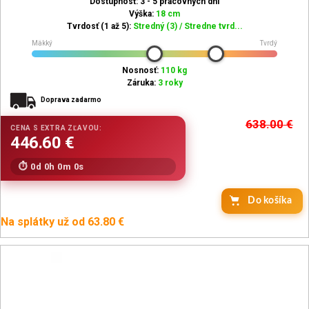
Dostupnosť: 3 - 5 pracovných dní
Výška:
18 cm
Tvrdosť (1 až 5):
Stredný (3) / Stredne tvrd...
Mäkký
Tvrdý
Nosnosť:
110 kg
Záruka:
3 roky
Doprava zadarmo
638.00
€
0d 0h 0m 0s
Do košíka
Na splátky už od 63.80 €