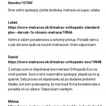
theodor/13769/
Sme veľmi spokojný, rýchla dodávka, matrace sú super, vďaka
Lukáš
https://more-matracov.sk/d/matrac-orthopedic-standard-
plus--darcek-1x-chranic-matraca/19566
Veľmi si vážim poradenstvo a ochotný prístup. Poradili nám a
o pár dní sme spali na nových matracoch. Vrelo odporúčam.
Daniel
https://more-matracov.sk/d/matrac-orthopedic-eco/19698
Z eshopu som si objednával dva matrace Orthopedic Eco na
nové postele. Som s nimi maximálne spokojný, zlepšil sa mi aj
spánok. Celý proces od objednávky až po dodanie prebehol
hladko, bol som prekvapený, že ma hneď firma kontaktovala a
poradila mi vo výbere. Odporúčam všetkým.
Milena