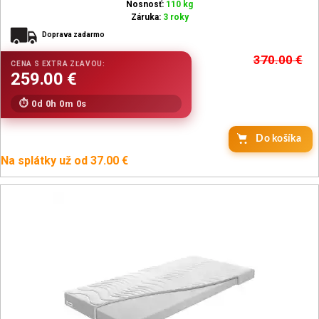
Nosnosť:
110 kg
Záruka:
3 roky
Doprava zadarmo
370.00
€
0d 0h 0m 0s
Do košíka
Na splátky už od 37.00 €