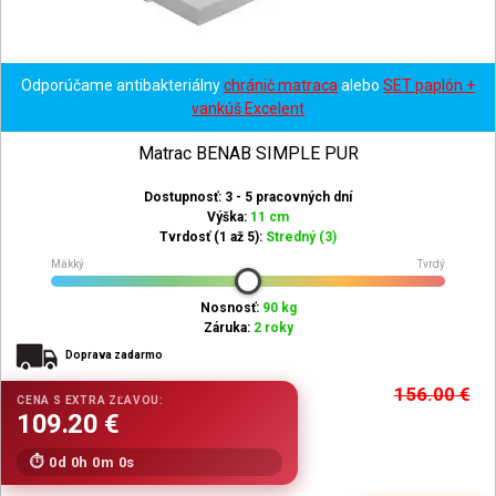
Odporúčame antibakteriálny
chránič matraca
alebo
SET paplón +
vankúš Excelent
Matrac BENAB SIMPLE PUR
Dostupnosť: 3 - 5 pracovných dní
Výška:
11 cm
Tvrdosť (1 až 5):
Stredný (3)
Mäkký
Tvrdý
Nosnosť:
90 kg
Záruka:
2 roky
Doprava zadarmo
156.00
€
0d 0h 0m 0s