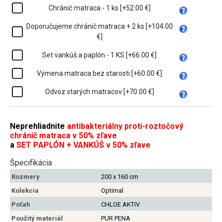
Chránič matraca - 1 ks [+52.00 €]
Doporučujeme chránič matraca + 2 ks [+104.00
€]
Set vankúš a paplón - 1 KS [+66.00 €]
Výmena matraca bez starosti [+60.00 €]
Odvoz starých matracov [+70.00 €]
Neprehliadnite
antibakteriálny proti-roztočový
chránič matraca v 50% zľave
a
SET PAPLÓN + VANKÚŠ v 50% zľave
Špecifikácia
Rozmery
200 x 160 cm
Kolekcia
Optimal
Poťah
CHLOE AKTIV
Použitý materiál
PUR PENA