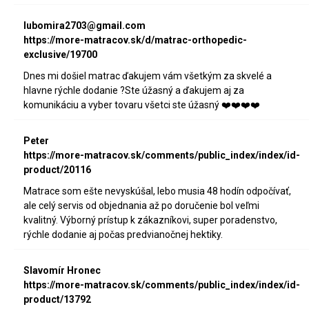
lubomira2703@gmail.com
https://more-matracov.sk/d/matrac-orthopedic-
exclusive/19700
Dnes mi došiel matrac ďakujem vám všetkým za skvelé a
hlavne rýchle dodanie ?Ste úžasný a ďakujem aj za
komunikáciu a vyber tovaru všetci ste úžasný ❤️❤️❤️❤️
Peter
https://more-matracov.sk/comments/public_index/index/id-
product/20116
Matrace som ešte nevyskúšal, lebo musia 48 hodín odpočívať,
ale celý servis od objednania až po doručenie bol veľmi
kvalitný. Výborný prístup k zákazníkovi, super poradenstvo,
rýchle dodanie aj počas predvianočnej hektiky.
Slavomír Hronec
https://more-matracov.sk/comments/public_index/index/id-
product/13792