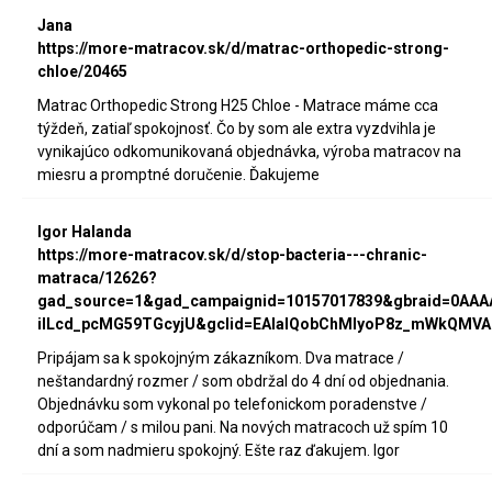
Jana
https://more-matracov.sk/d/matrac-orthopedic-strong-
chloe/20465
Matrac Orthopedic Strong H25 Chloe - Matrace máme cca
týždeň, zatiaľ spokojnosť. Čo by som ale extra vyzdvihla je
vynikajúco odkomunikovaná objednávka, výroba matracov na
miesru a promptné doručenie. Ďakujeme
Igor Halanda
https://more-matracov.sk/d/stop-bacteria---chranic-
matraca/12626?
gad_source=1&gad_campaignid=10157017839&gbraid=0AA
iILcd_pcMG59TGcyjU&gclid=EAIaIQobChMIyoP8z_mWkQMVA
Pripájam sa k spokojným zákazníkom. Dva matrace /
neštandardný rozmer / som obdržal do 4 dní od objednania.
Objednávku som vykonal po telefonickom poradenstve /
odporúčam / s milou pani. Na nových matracoch už spím 10
dní a som nadmieru spokojný. Ešte raz ďakujem. Igor