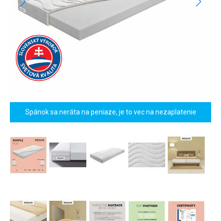
Spánok sa neráta na peniaze, je to vec na nezaplatenie