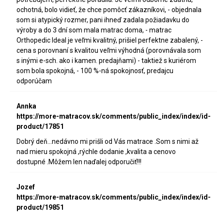
ochotná, bolo vidieť, že chce pomôcť zákazníkovi, - objednala
som si atypický rozmer, pani ihneď zadala požiadavku do
výroby a do 3 dní som mala matrac doma, - matrac
Orthopedic Ideal je veľmi kvalitný, prišiel perfektne zabalený, -
cena s porovnaní s kvalitou veľmi výhodná (porovnávala som
s inými e-sch. ako i kamen. predajňami) - taktiež s kuriérom
som bola spokojná, - 100 %-ná spokojnosť, predajcu
odporúčam
Annka
https://more-matracov.sk/comments/public_index/index/id-
product/17851
Dobrý deň...nedávno mi prišli od Vás matrace .Som s nimi až
nad mieru spokojná ,rýchle dodanie ,kvalita a cenovo
dostupné .Môžem len naďalej odporučiť!!!
Jozef
https://more-matracov.sk/comments/public_index/index/id-
product/19851