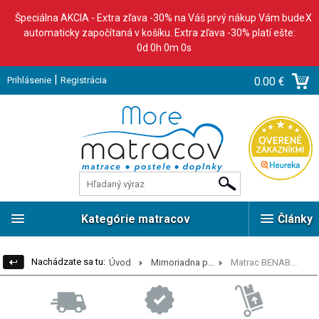
Špeciálna AKCIA - Extra zľava -30% na Váš prvý nákup Vám bude
X
automaticky započítaná v košíku. Extra zľava -30% platí ešte:
0d 0h 0m 0s
|
Prihlásenie
Registrácia
0.00 €
Kategórie matracov
Články
Nachádzate sa tu:
Úvod
Mimoriadna p...
Matrac BENAB...