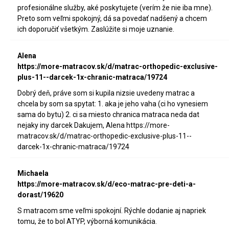
profesionálne služby, aké poskytujete (verím že nie iba mne).
Preto som veľmi spokojný, dá sa povedať nadšený a chcem
ich doporučiť všetkým. Zaslúžite si moje uznanie.
Alena
https://more-matracov.sk/d/matrac-orthopedic-exclusive-
plus-11--darcek-1x-chranic-matraca/19724
Dobrý deň, práve som si kupila nizsie uvedeny matrac a
chcela by som sa spytat: 1. aka je jeho vaha (ci ho vynesiem
sama do bytu) 2. ci sa miesto chranica matraca neda dat
nejaky iny darcek Dakujem, Alena https://more-
matracov.sk/d/matrac-orthopedic-exclusive-plus-11--
darcek-1x-chranic-matraca/19724
Michaela
https://more-matracov.sk/d/eco-matrac-pre-deti-a-
dorast/19620
S matracom sme veľmi spokojní. Rýchle dodanie aj napriek
tomu, že to bol ATYP, výborná komunikácia.