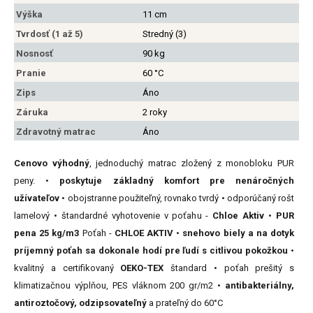
Výška
11 cm
Tvrdosť (1 až 5)
Stredný (3)
Nosnosť
90 kg
Pranie
60 °C
Zips
Áno
Záruka
2 roky
Zdravotný matrac
Áno
Cenovo výhodný
, jednoduchý matrac zložený z monobloku PUR
peny. •
poskytuje základný komfort pre nenáročných
užívateľov
• obojstranne použiteľný, rovnako tvrdý • odporúčaný rošt
lamelový • štandardné vyhotovenie v poťahu -
Chloe Aktiv
•
PUR
pena 25 kg/m3
Poťah -
CHLOE AKTIV
•
snehovo biely a na dotyk
príjemný poťah sa dokonale hodí pre ľudí s citlivou pokožkou
•
kvalitný a certifikovaný
OEKO-TEX
štandard • poťah prešitý s
klimatizačnou výplňou, PES vláknom 200 gr/m2 •
antibakteriálny,
antiroztočový, odzipsovateľný
a prateľný do 60°C