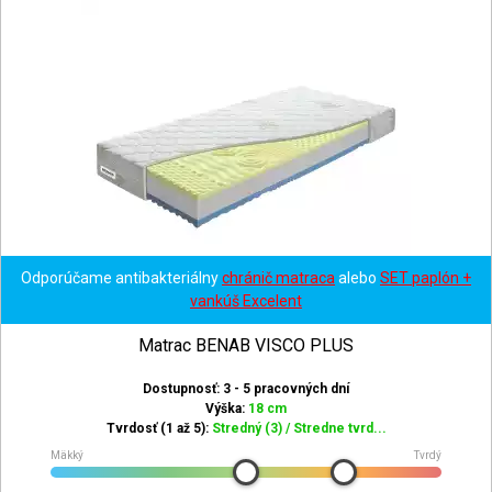
Odporúčame antibakteriálny
chránič matraca
alebo
SET paplón +
vankúš Excelent
Matrac BENAB VISCO PLUS
Dostupnosť: 3 - 5 pracovných dní
Výška:
18 cm
Tvrdosť (1 až 5):
Stredný (3) / Stredne tvrd...
Mäkký
Tvrdý