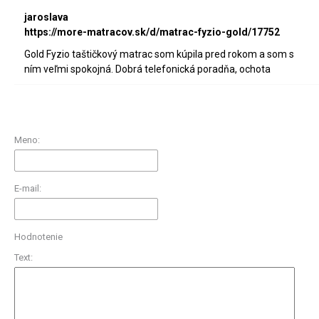
jaroslava
https://more-matracov.sk/d/matrac-fyzio-gold/17752
Gold Fyzio taštičkový matrac som kúpila pred rokom a som s
ním veľmi spokojná. Dobrá telefonická poradňa, ochota
Meno:
E-mail:
Hodnotenie
Text: