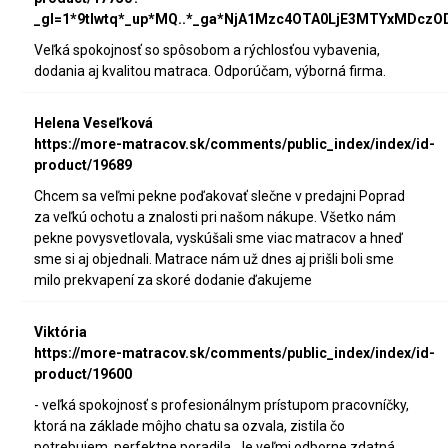
_gl=1*9tlwtq*_up*MQ..*_ga*NjA1Mzc4OTA0LjE3MTYxMDc
Veľká spokojnosť so spôsobom a rýchlosťou vybavenia,
dodania aj kvalitou matraca. Odporúčam, výborná firma.
Helena Veseľková
https://more-matracov.sk/comments/public_index/index/id-
product/19689
Chcem sa veľmi pekne poďakovať slečne v predajni Poprad
za veľkú ochotu a znalosti pri našom nákupe. Všetko nám
pekne povysvetlovala, vyskúšali sme viac matracov a hneď
sme si aj objednali. Matrace nám už dnes aj prišli boli sme
milo prekvapení za skoré dodanie ďakujeme
Viktória
https://more-matracov.sk/comments/public_index/index/id-
product/19600
- veľká spokojnosť s profesionálnym prístupom pracovníčky,
ktorá na základe môjho chatu sa ozvala, zistila čo
potrebujem, perfektne poradila. Je veľmi odborne zdatná,