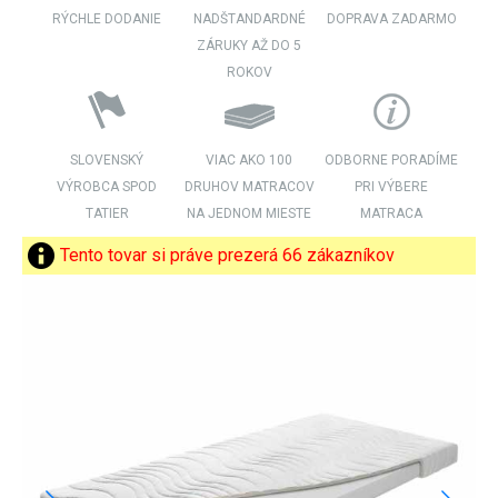
RÝCHLE DODANIE
NADŠTANDARDNÉ
DOPRAVA ZADARMO
ZÁRUKY AŽ DO 5
ROKOV
SLOVENSKÝ
VIAC AKO 100
ODBORNE PORADÍME
VÝROBCA SPOD
DRUHOV MATRACOV
PRI VÝBERE
TATIER
NA JEDNOM MIESTE
MATRACA
Tento tovar si práve prezerá 66 zákazníkov