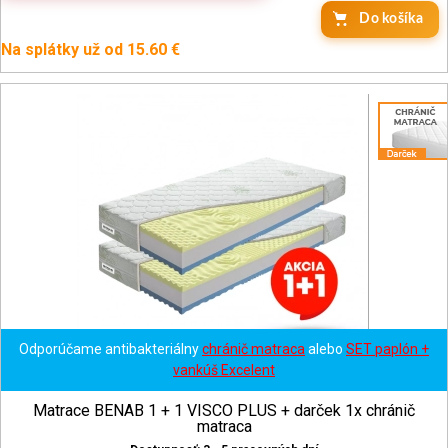
Do košíka
Na splátky už od 15.60 €
Odporúčame antibakteriálny
chránič matraca
alebo
SET paplón +
vankúš Excelent
Matrace BENAB 1 + 1 VISCO PLUS + darček 1x chránič
matraca