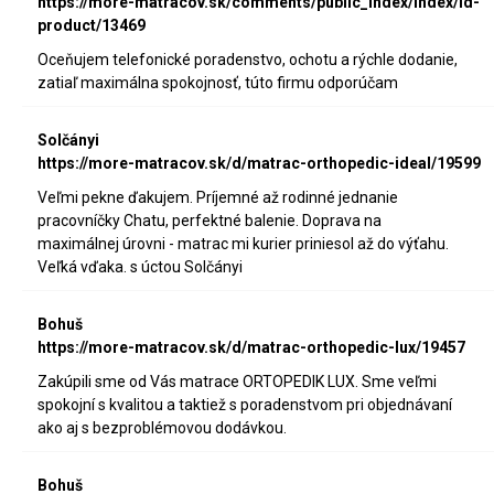
https://more-matracov.sk/comments/public_index/index/id-
product/13469
Oceňujem telefonické poradenstvo, ochotu a rýchle dodanie,
zatiaľ maximálna spokojnosť, túto firmu odporúčam
Solčányi
https://more-matracov.sk/d/matrac-orthopedic-ideal/19599
Veľmi pekne ďakujem. Príjemné až rodinné jednanie
pracovníčky Chatu, perfektné balenie. Doprava na
maximálnej úrovni - matrac mi kurier priniesol až do výťahu.
Veľká vďaka. s úctou Solčányi
Bohuš
https://more-matracov.sk/d/matrac-orthopedic-lux/19457
Zakúpili sme od Vás matrace ORTOPEDIK LUX. Sme veľmi
spokojní s kvalitou a taktiež s poradenstvom pri objednávaní
ako aj s bezproblémovou dodávkou.
Bohuš