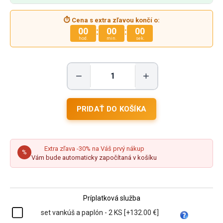
⏱ Cena s extra zľavou končí o:
:
:
00
00
00
hod.
min.
sek.
−
+
Extra zľava -30% na Váš prvý nákup
%
Vám bude automaticky započítaná v košíku
Príplatková služba
set vankúš a paplón - 2 KS [+132.00 €]