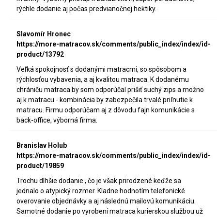
rýchle dodanie aj počas predvianočnej hektiky.
Slavomír Hronec
https://more-matracov.sk/comments/public_index/index/id-
product/13792
Veľká spokojnosť s dodanými matracmi, so spôsobom a
rýchlosťou vybavenia, a aj kvalitou matraca. K dodanému
chrániču matraca by som odporúčal prišiť suchý zips a možno
aj k matracu - kombinácia by zabezpečila trvalé priľnutie k
matracu. Firmu odporúčam aj z dôvodu fajn komunikácie s
back-office, výborná firma.
Branislav Holub
https://more-matracov.sk/comments/public_index/index/id-
product/19859
Trochu dlhšie dodanie , čo je však prirodzené keďže sa
jednalo o atypický rozmer. Kladne hodnotím telefonické
overovanie objednávky a aj následnú mailovú komunikáciu.
Samotné dodanie po vyrobení matraca kurierskou službou už