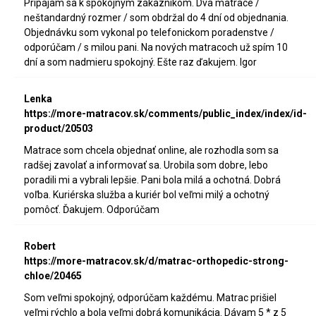
Pripájam sa k spokojným zákazníkom. Dva matrace /
neštandardný rozmer / som obdržal do 4 dní od objednania.
Objednávku som vykonal po telefonickom poradenstve /
odporúčam / s milou pani. Na nových matracoch už spím 10
dní a som nadmieru spokojný. Ešte raz ďakujem. Igor
Lenka
https://more-matracov.sk/comments/public_index/index/id-
product/20503
Matrace som chcela objednať online, ale rozhodla som sa
radšej zavolať a informovať sa. Urobila som dobre, lebo
poradili mi a vybrali lepšie. Pani bola milá a ochotná. Dobrá
voľba. Kuriérska služba a kuriér bol veľmi milý a ochotný
pomôcť. Ďakujem. Odporúčam
Robert
https://more-matracov.sk/d/matrac-orthopedic-strong-
chloe/20465
Som veľmi spokojný, odporúčam každému. Matrac prišiel
veľmi rýchlo a bola veľmi dobrá komunikácia. Dávam 5 * z 5