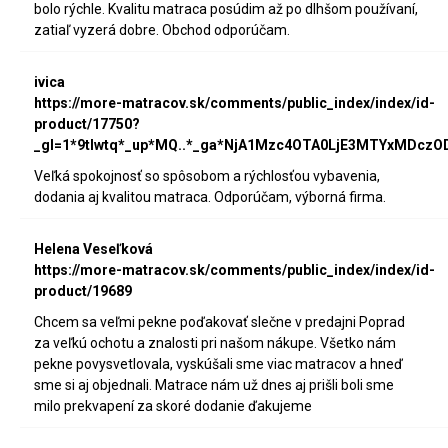
bolo rýchle. Kvalitu matraca posúdim až po dlhšom používaní,
zatiaľ vyzerá dobre. Obchod odporúčam.
ivica
https://more-matracov.sk/comments/public_index/index/id-
product/17750?
_gl=1*9tlwtq*_up*MQ..*_ga*NjA1Mzc4OTA0LjE3MTYxMDc
Veľká spokojnosť so spôsobom a rýchlosťou vybavenia,
dodania aj kvalitou matraca. Odporúčam, výborná firma.
Helena Veseľková
https://more-matracov.sk/comments/public_index/index/id-
product/19689
Chcem sa veľmi pekne poďakovať slečne v predajni Poprad
za veľkú ochotu a znalosti pri našom nákupe. Všetko nám
pekne povysvetlovala, vyskúšali sme viac matracov a hneď
sme si aj objednali. Matrace nám už dnes aj prišli boli sme
milo prekvapení za skoré dodanie ďakujeme