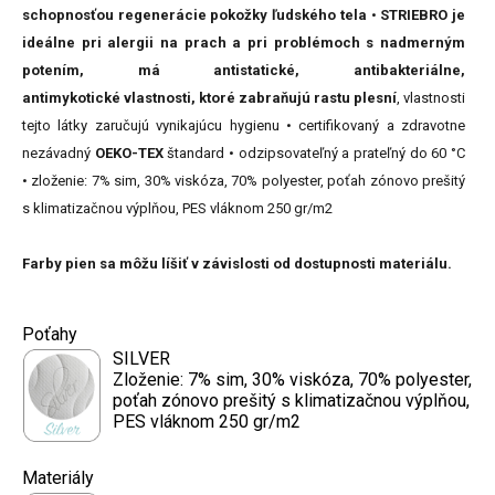
schopnosťou regenerácie pokožky ľudského tela
•
STRIEBRO je
ideálne pri alergii na prach a pri problémoch s nadmerným
potením, má antistatické, antibakteriálne,
antimykotické vlastnosti, ktoré zabraňujú rastu plesní
, vlastnosti
tejto látky zaručujú vynikajúcu hygienu • certifikovaný a zdravotne
nezávadný
OEKO-TEX
štandard • odzipsovateľný a prateľný do 60 °C
• zloženie: 7% sim, 30% viskóza, 70% polyester, poťah zónovo prešitý
s klimatizačnou výplňou, PES vláknom 250 gr/m2
Farby pien sa môžu líšiť v závislosti od dostupnosti materiálu.
Poťahy
SILVER
Zloženie: 7% sim, 30% viskóza, 70% polyester,
poťah zónovo prešitý s klimatizačnou výplňou,
PES vláknom 250 gr/m2
Materiály