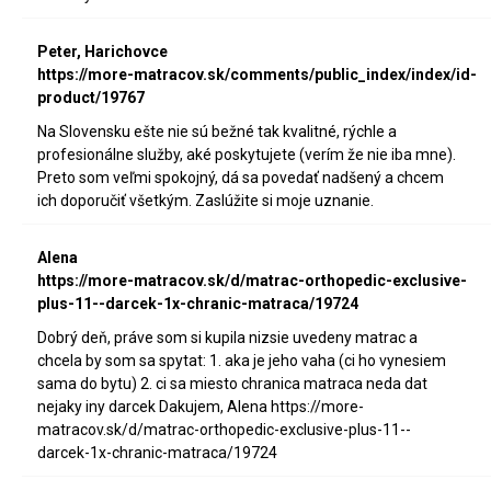
Peter, Harichovce
https://more-matracov.sk/comments/public_index/index/id-
product/19767
Na Slovensku ešte nie sú bežné tak kvalitné, rýchle a
profesionálne služby, aké poskytujete (verím že nie iba mne).
Preto som veľmi spokojný, dá sa povedať nadšený a chcem
ich doporučiť všetkým. Zaslúžite si moje uznanie.
Alena
https://more-matracov.sk/d/matrac-orthopedic-exclusive-
plus-11--darcek-1x-chranic-matraca/19724
Dobrý deň, práve som si kupila nizsie uvedeny matrac a
chcela by som sa spytat: 1. aka je jeho vaha (ci ho vynesiem
sama do bytu) 2. ci sa miesto chranica matraca neda dat
nejaky iny darcek Dakujem, Alena https://more-
matracov.sk/d/matrac-orthopedic-exclusive-plus-11--
darcek-1x-chranic-matraca/19724