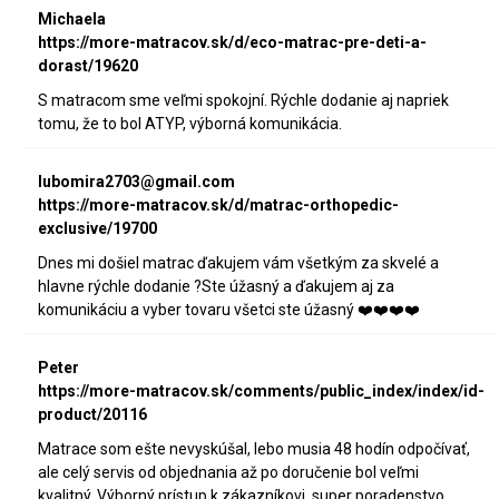
Michaela
https://more-matracov.sk/d/eco-matrac-pre-deti-a-
dorast/19620
S matracom sme veľmi spokojní. Rýchle dodanie aj napriek
tomu, že to bol ATYP, výborná komunikácia.
lubomira2703@gmail.com
https://more-matracov.sk/d/matrac-orthopedic-
exclusive/19700
Dnes mi došiel matrac ďakujem vám všetkým za skvelé a
hlavne rýchle dodanie ?Ste úžasný a ďakujem aj za
komunikáciu a vyber tovaru všetci ste úžasný ❤️❤️❤️❤️
Peter
https://more-matracov.sk/comments/public_index/index/id-
product/20116
Matrace som ešte nevyskúšal, lebo musia 48 hodín odpočívať,
ale celý servis od objednania až po doručenie bol veľmi
kvalitný. Výborný prístup k zákazníkovi, super poradenstvo,