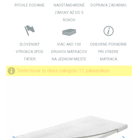
RÝCHLE DODANIE
NADŠTANDARDNÉ
DOPRAVA ZADARMO
ZÁRUKY AŽ DO 5
ROKOV
SLOVENSKÝ
VIAC AKO 100
ODBORNE PORADÍME
VÝROBCA SPOD
DRUHOV MATRACOV
PRI VÝBERE
TATIER
NA JEDNOM MIESTE
MATRACA
Tento tovar si dnes zakúpilo 11 zákazníkov