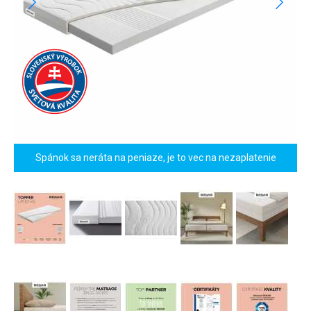
Spánok sa neráta na peniaze, je to vec na nezaplatenie