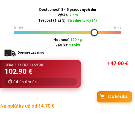
Dostupnosť: 3 - 5 pracovných dní
Výška:
7 cm
Tvrdosť (1 až 5):
Stredne tvrdý (4)
Mäkký
Tvrdý
Nosnosť:
120 kg
Záruka:
2 roky
Doprava zadarmo
147.00
€
0d 0h 0m 0s
Do košíka
Na splátky už od 14.70 €