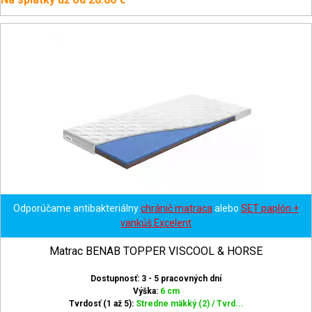
Odporúčame antibakteriálny
chránič matraca
alebo
SET paplón +
vankúš Excelent
Matrac BENAB TOPPER VISCOOL & HORSE
Dostupnosť: 3 - 5 pracovných dní
Výška:
6 cm
Tvrdosť (1 až 5):
Stredne mäkký (2) / Tvrd...