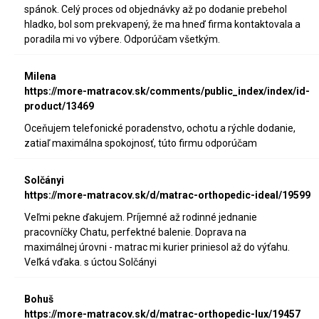
spánok. Celý proces od objednávky až po dodanie prebehol
hladko, bol som prekvapený, že ma hneď firma kontaktovala a
poradila mi vo výbere. Odporúčam všetkým.
Milena
https://more-matracov.sk/comments/public_index/index/id-
product/13469
Oceňujem telefonické poradenstvo, ochotu a rýchle dodanie,
zatiaľ maximálna spokojnosť, túto firmu odporúčam
Solčányi
https://more-matracov.sk/d/matrac-orthopedic-ideal/19599
Veľmi pekne ďakujem. Príjemné až rodinné jednanie
pracovníčky Chatu, perfektné balenie. Doprava na
maximálnej úrovni - matrac mi kurier priniesol až do výťahu.
Veľká vďaka. s úctou Solčányi
Bohuš
https://more-matracov.sk/d/matrac-orthopedic-lux/19457