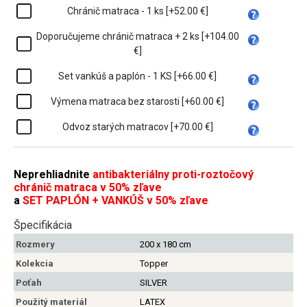
Chránič matraca - 1 ks [+52.00 €]
Doporučujeme chránič matraca + 2 ks [+104.00
€]
Set vankúš a paplón - 1 KS [+66.00 €]
Výmena matraca bez starosti [+60.00 €]
Odvoz starých matracov [+70.00 €]
Neprehliadnite
antibakteriálny proti-roztočový
chránič matraca v 50% zľave
a
SET PAPLÓN + VANKÚŠ v 50% zľave
Špecifikácia
Rozmery
200 x 180 cm
Kolekcia
Topper
Poťah
SILVER
Použitý materiál
LATEX