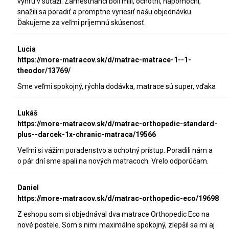
výhru v súťaži. Zamestnanci boli milí, ochotní, nápomocní,
snažili sa poradiť a promptne vyriesiť našu objednávku.
Ďakujeme za veľmi príjemnú skúsenosť.
Lucia
https://more-matracov.sk/d/matrac-matrace-1--1-
theodor/13769/
Sme veľmi spokojný, rýchla dodávka, matrace sú super, vďaka
Lukáš
https://more-matracov.sk/d/matrac-orthopedic-standard-
plus--darcek-1x-chranic-matraca/19566
Veľmi si vážim poradenstvo a ochotný prístup. Poradili nám a
o pár dní sme spali na nových matracoch. Vrelo odporúčam.
Daniel
https://more-matracov.sk/d/matrac-orthopedic-eco/19698
Z eshopu som si objednával dva matrace Orthopedic Eco na
nové postele. Som s nimi maximálne spokojný, zlepšil sa mi aj