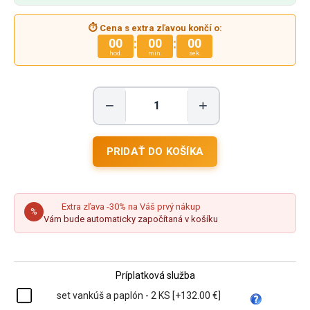
⏱ Cena s extra zľavou končí o:
:
:
00
00
00
hod.
min.
sek.
−
+
Extra zľava -30% na Váš prvý nákup
%
Vám bude automaticky započítaná v košíku
Príplatková služba
set vankúš a paplón - 2 KS [+132.00 €]