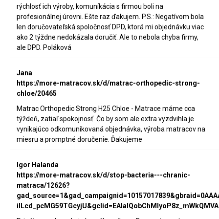
rýchlosť ich výroby, komuníkácia s firmou boli na
profesionálnej úrovni. Ešte raz ďakujem. P.S.: Negatívom bola
len doručovateľská spoločnosť DPD, ktorá mi objednávku viac
ako 2 týždne nedokázala doručiť. Ale to nebola chyba firmy,
ale DPD. Poláková
Jana
https://more-matracov.sk/d/matrac-orthopedic-strong-
chloe/20465
Matrac Orthopedic Strong H25 Chloe - Matrace máme cca
týždeň, zatiaľ spokojnosť. Čo by som ale extra vyzdvihla je
vynikajúco odkomunikovaná objednávka, výroba matracov na
miesru a promptné doručenie. Ďakujeme
Igor Halanda
https://more-matracov.sk/d/stop-bacteria---chranic-
matraca/12626?
gad_source=1&gad_campaignid=10157017839&gbraid=0AA
iILcd_pcMG59TGcyjU&gclid=EAIaIQobChMIyoP8z_mWkQMVA