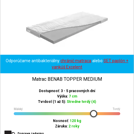
Odporúčame antibakteriálny
chránič matraca
alebo
SET paplón +
vankúš Excelent
Matrac BENAB TOPPER MEDIUM
Dostupnosť: 3 - 5 pracovných dní
Výška:
7 cm
Tvrdosť (1 až 5):
Stredne tvrdý (4)
Mäkký
Tvrdý
Nosnosť:
120 kg
Záruka:
2 roky
Doprava zadarmo