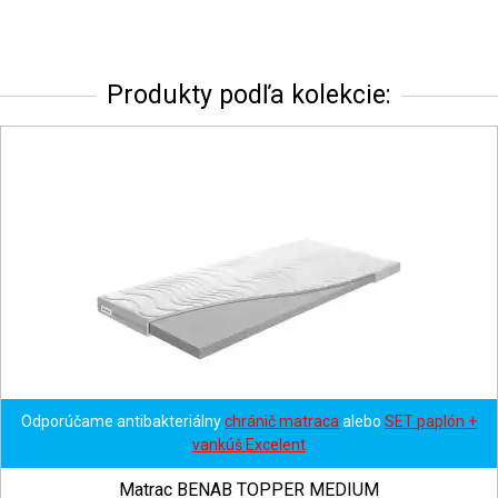
Produkty podľa kolekcie:
Odporúčame antibakteriálny
chránič matraca
alebo
SET paplón +
vankúš Excelent
Matrac BENAB TOPPER MEDIUM