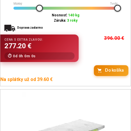
Mäkký
Tvrdý
Nosnosť:
140 kg
Záruka:
3 roky
Doprava zadarmo
396.00
€
0d 0h 0m 0s
Do košíka
Na splátky už od 39.60 €