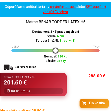
Odporúčame antibakteriálny
chránič matraca
alebo
SET paplón +
vankúš Excelent
Matrac BENAB TOPPER LATEX H5
Dostupnosť: 3 - 5 pracovných dní
Výška:
6 cm
Tvrdosť (1 až 5):
Stredný (3)
Mäkký
Tvrdý
Nosnosť:
130 kg
Záruka:
3 roky
Doprava zadarmo
288.00
€
0d 0h 0m 0s
Do košíka
Na splátky už od 28.80 €