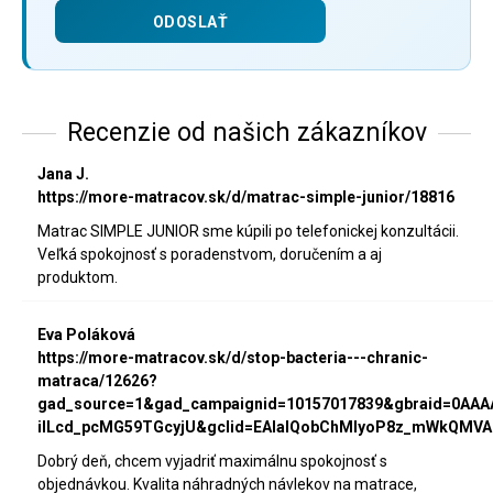
Recenzie od našich zákazníkov
Jana J.
https://more-matracov.sk/d/matrac-simple-junior/18816
Matrac SIMPLE JUNIOR sme kúpili po telefonickej konzultácii.
Veľká spokojnosť s poradenstvom, doručením a aj
produktom.
Eva Poláková
https://more-matracov.sk/d/stop-bacteria---chranic-
matraca/12626?
gad_source=1&gad_campaignid=10157017839&gbraid=0AA
iILcd_pcMG59TGcyjU&gclid=EAIaIQobChMIyoP8z_mWkQMVA
Dobrý deň, chcem vyjadriť maximálnu spokojnosť s
objednávkou. Kvalita náhradných návlekov na matrace,