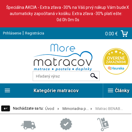
Špeciálna AKCIA - Extra zľava -30% na Váš prvý nákup Vám bude
X
automaticky započítaná v košíku. Extra zľava -30% platí ešte:
0d 0h 0m 0s
|
Prihlásenie
Registrácia
0.00 €
Kategórie matracov
Články
Nachádzate sa tu:
Úvod
Mimoriadna p...
Matrac BENAB...