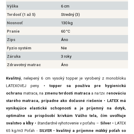
Výška
6 cm
Tvrdosť (1 až 5)
Stredný (3)
Nosnosť
130 kg
Pranie
60 °C
Zips
Áno
Fyzio systém
Nie
Záruka
3 roky
Zdravotný matrac
Áno
Kvalitný
, nelepený 6 cm vysoký topper je vyrobený z monobloku
LATEXOVEJ peny. •
topper sa používa pre hygienickú
ochranu
matraca, na
zmenu tvrdosti matraca
a na tzv.
renováciu
starého matraca, prípadne ako dočasné riešenie
•
LATEX má
vynikajúce elastické schopnosti a je príjemný na dotyk,
optimálne sa prispôsobí krivkám Vášho tela, čím uvoľňuje
svalstvo a kĺby
• štandardné vyhotovenie v poťahu –
Silver
• LATEX
65 kg/m3 Poťah -
SILVER
•
kvalitný a príjemne mäkký poťah so