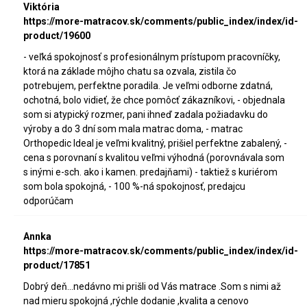
Viktória
https://more-matracov.sk/comments/public_index/index/id-
product/19600
- veľká spokojnosť s profesionálnym prístupom pracovníčky,
ktorá na základe môjho chatu sa ozvala, zistila čo
potrebujem, perfektne poradila. Je veľmi odborne zdatná,
ochotná, bolo vidieť, že chce pomôcť zákazníkovi, - objednala
som si atypický rozmer, pani ihneď zadala požiadavku do
výroby a do 3 dní som mala matrac doma, - matrac
Orthopedic Ideal je veľmi kvalitný, prišiel perfektne zabalený, -
cena s porovnaní s kvalitou veľmi výhodná (porovnávala som
s inými e-sch. ako i kamen. predajňami) - taktiež s kuriérom
som bola spokojná, - 100 %-ná spokojnosť, predajcu
odporúčam
Annka
https://more-matracov.sk/comments/public_index/index/id-
product/17851
Dobrý deň...nedávno mi prišli od Vás matrace .Som s nimi až
nad mieru spokojná ,rýchle dodanie ,kvalita a cenovo