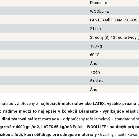
Diamante
WOOLLIFE
PANTERA® FOAM, KOKOSOV
21 cm
Stredný (3) / Stredne tvrdý (
150 kg
60 °C
Áno
7 zón
5 rokov
Áno
 matrac
vyhotovený z
najlepších materiálov ako LATEX, vysoko pružná
ac
radíme medzi to najlepšie v kolekcii Diamante
•
vynikajúce elasti
dlhú tvarovú stálosť matraca
• odporúčaný rošt lamelový • štandardné 
gr/m2 + 4000 gr /m2, LATEX 65 kg/m3
Poťah -
WOOLLIFE
•
na dotyk príje
kožkou a ľudí, ktorí obľubujú prírodnejšie materiály
• kvalitný a certifikova