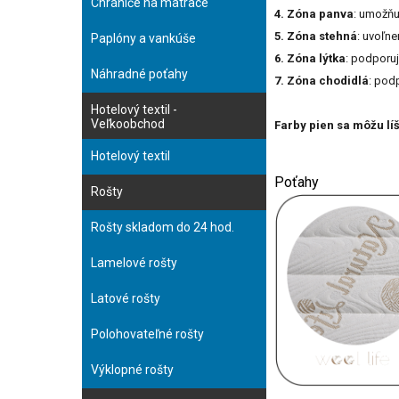
Chrániče na matrace
4. Zóna panva
: umožňu
5. Zóna stehná
: uvoľn
Paplóny a vankúše
6. Zóna lýtka
: podporuj
Náhradné poťahy
7. Zóna chodidlá
: pod
Hotelový textil -
Veľkoobchod
Farby pien sa môžu líš
Hotelový textil
Poťahy
Rošty
Rošty skladom do 24 hod.
Lamelové rošty
Latové rošty
Polohovateľné rošty
Výklopné rošty