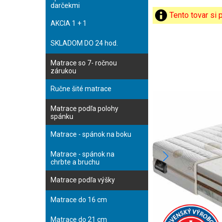
darčekmi
Tento tovar si
AKCIA 1 + 1
SKLADOM DO 24 hod.
Matrace so 7- ročnou
zárukou
Ručne šité matrace
Matrace podľa polohy
spánku
Matrace - spánok na boku
Matrace - spánok na
chrbte a bruchu
Matrace podľa výšky
Matrace do 16 cm
Matrace do 21 cm