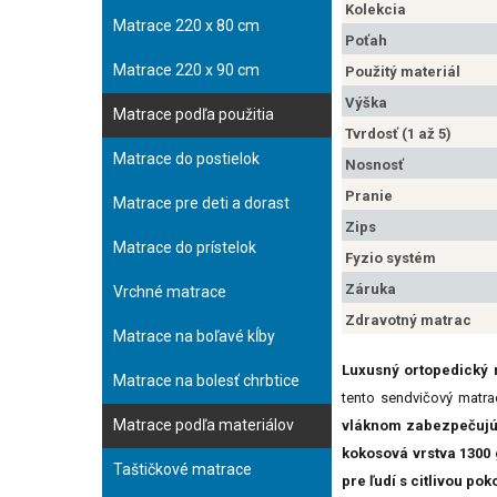
Kolekcia
Matrace 220 x 80 cm
Poťah
Matrace 220 x 90 cm
Použitý materiál
Výška
Matrace podľa použitia
Tvrdosť (1 až 5)
Matrace do postielok
Nosnosť
Pranie
Matrace pre deti a dorast
Zips
Matrace do prístelok
Fyzio systém
Záruka
Vrchné matrace
Zdravotný matrac
Matrace na boľavé kĺby
Luxusný ortopedický
Matrace na bolesť chrbtice
tento sendvičový matr
Matrace podľa materiálov
vláknom zabezpečujú 
kokosová vrstva 1300 
Taštičkové matrace
pre ľudí s citlivou po