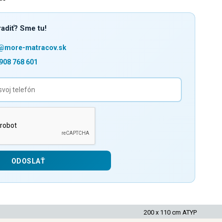
adiť? Sme tu!
o@more-matracov.sk
908 768 601
200 x 110 cm ATYP