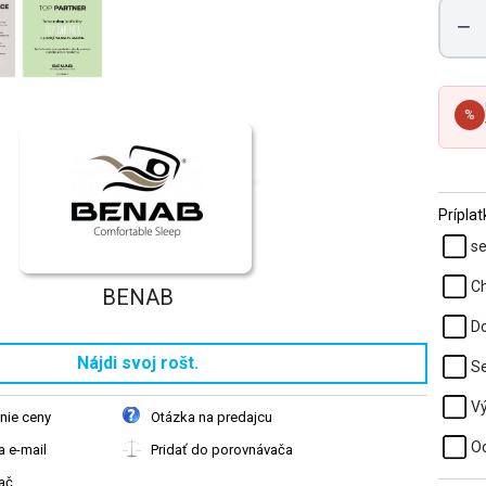
−
%
Prípla
se
Ch
BENAB
Do
Nájdi svoj rošt.
Se
Vý
nie ceny
Otázka na predajcu
Od
 e-mail
Pridať do porovnávača
ač