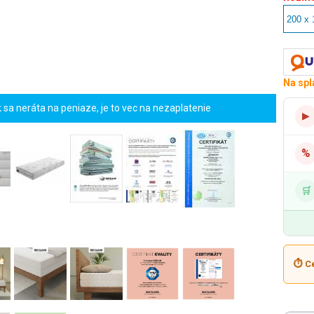
Na spl
sa neráta na peniaze, je to vec na nezaplatenie
▶
%
🛒
⏱ Ce