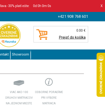
zľava -30% platí ešte:
0d 0h 0m 0s
X
+421 908 768 601
0.00 €
Prejsť do košíka
ontakt
Showroom
VIAC AKO 100
ODBORNE PORADÍME
DRUHOV MATRACOV
PRI VÝBERE
NA JEDNOM MIESTE
MATRACA