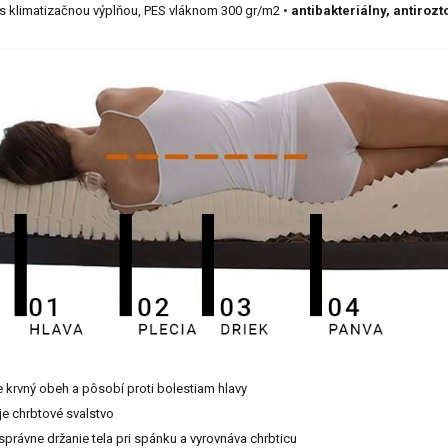
ý s klimatizačnou výplňou, PES vláknom 300 gr/m2 •
antibakteriálny, antiroz
je krvný obeh a pôsobí proti bolestiam hlavy
uje chrbtové svalstvo
 správne držanie tela pri spánku a vyrovnáva chrbticu