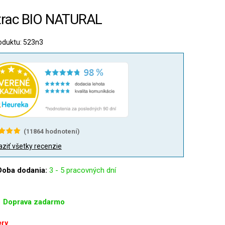
rac BIO NATURAL
oduktu: 523n3
(
11864
hodnotení)
ziť všetky recenzie
Doba dodania:
3 - 5 pracovných dní
Doprava zadarmo
ry