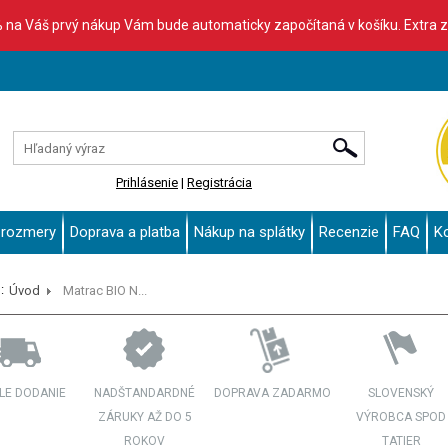
% na Váš prvý nákup Vám bude automaticky započítaná v košíku. Extra 
Prihlásenie
|
Registrácia
 rozmery
Doprava a platba
Nákup na splátky
Recenzie
FAQ
K
:
Úvod
Matrac BIO N...
LE DODANIE
NADŠTANDARDNÉ
DOPRAVA ZADARMO
SLOVENSKÝ
ZÁRUKY AŽ DO 5
VÝROBCA SPOD
ROKOV
TATIER