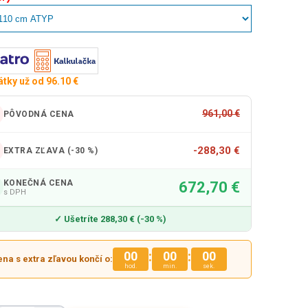
átky už od 96.10 €
961,00 €
PÔVODNÁ CENA
-288,30 €
EXTRA ZĽAVA (-30 %)
KONEČNÁ CENA
672,70 €
s DPH
✓ Ušetríte 288,30 € (-30 %)
:
:
00
00
00
na s extra zľavou končí o:
hod.
min.
sek.