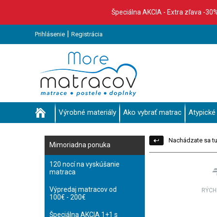
Špeciálna AKCIA - Extra zľava -30
|
Prihlásenie
Registrácia
Výrobné materiály
Ako vybrať matrac
Atypické
Nachádzate sa tu
Mimoriadna ponuka
120 nocí na vyskúšanie
matraca
Výpredaj matracov od
RÝCH
100€ - 200€
Špeciálna AKCIA 1+1 s