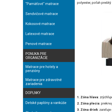
polyester, poťah prešit
"Pamäťové" matrace
Sendvičové matrace
Kokosové matrace
Latexové matrace
Penové matrace
PONUKA PRE
ORGANIZÁCIE
Matrace pre hotely a
penzióny
Matrace pre zdravotné
zariadenia
DOPLNKY
1. Zóna hlava
: zrýchľu
Detské paplóny a vankúše
2. Zóna plecia
: prekrv
3. Zóna driek
: zaisťuje