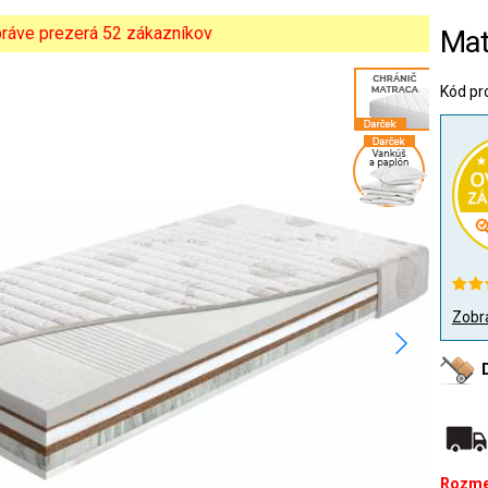
 práve prezerá 52 zákazníkov
Mat
Kód pr
Zobra
Rozme