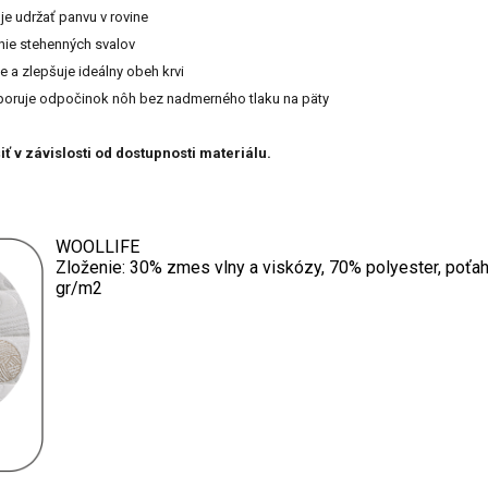
je udržať panvu v rovine
enie stehenných svalov
e a zlepšuje ideálny obeh krvi
poruje odpočinok nôh bez nadmerného tlaku na päty
iť v závislosti od dostupnosti materiálu.
WOOLLIFE
Zloženie: 30% zmes vlny a viskózy, 70% polyester, poťa
gr/m2