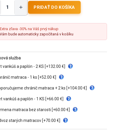
+
Extra zľava -30% na Váš prvý nákup
Vám bude automaticky započítaná v košíku
tková služba
t vankúš a paplón - 2 KS [+132.00 €]
ránič matraca - 1 ks [+52.00 €]
poručujeme chránič matraca + 2 ks [+104.00 €]
t vankúš a paplón - 1 KS [+66.00 €]
mena matraca bez starosti [+60.00 €]
voz starých matracov [+70.00 €]