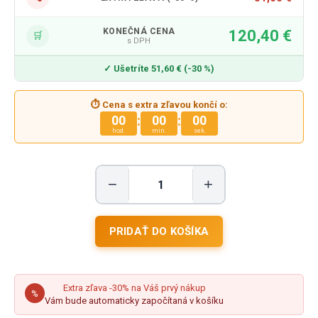
KONEČNÁ CENA
120,40 €
🛒
s DPH
✓ Ušetríte 51,60 € (-30 %)
⏱ Cena s extra zľavou končí o:
:
:
00
00
00
hod.
min.
sek.
−
+
Extra zľava -30% na Váš prvý nákup
%
Vám bude automaticky započítaná v košíku