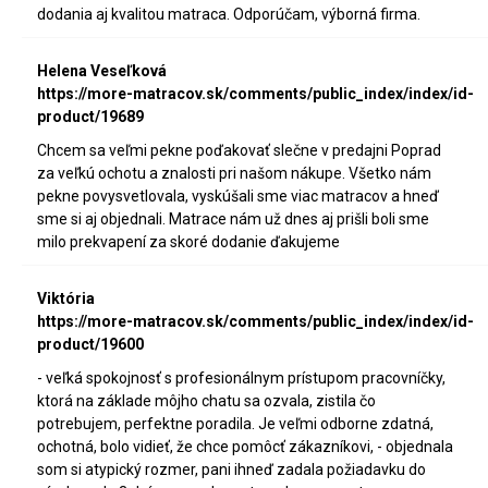
dodania aj kvalitou matraca. Odporúčam, výborná firma.
Helena Veseľková
https://more-matracov.sk/comments/public_index/index/id-
product/19689
Chcem sa veľmi pekne poďakovať slečne v predajni Poprad
za veľkú ochotu a znalosti pri našom nákupe. Všetko nám
pekne povysvetlovala, vyskúšali sme viac matracov a hneď
sme si aj objednali. Matrace nám už dnes aj prišli boli sme
milo prekvapení za skoré dodanie ďakujeme
Viktória
https://more-matracov.sk/comments/public_index/index/id-
product/19600
- veľká spokojnosť s profesionálnym prístupom pracovníčky,
ktorá na základe môjho chatu sa ozvala, zistila čo
potrebujem, perfektne poradila. Je veľmi odborne zdatná,
ochotná, bolo vidieť, že chce pomôcť zákazníkovi, - objednala
som si atypický rozmer, pani ihneď zadala požiadavku do