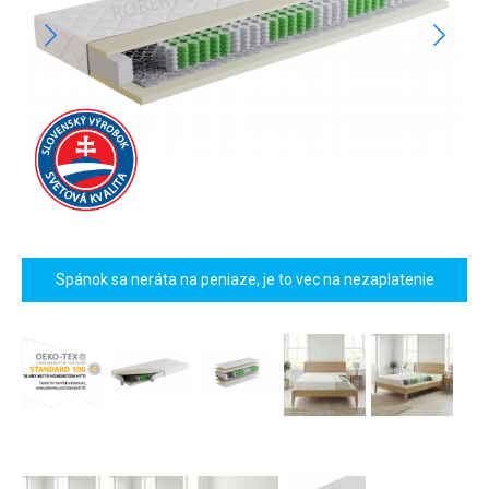
Spánok sa neráta na peniaze, je to vec na nezaplatenie