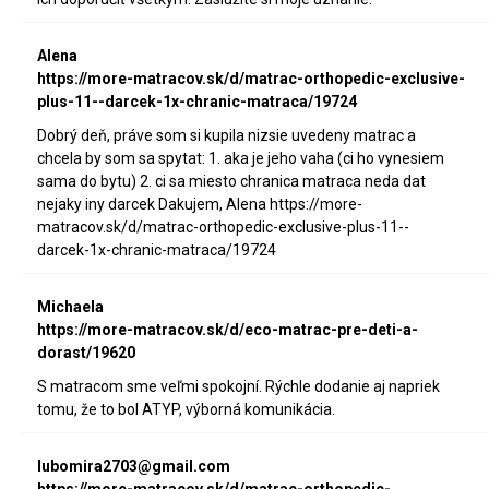
Alena
https://more-matracov.sk/d/matrac-orthopedic-exclusive-
plus-11--darcek-1x-chranic-matraca/19724
Dobrý deň, práve som si kupila nizsie uvedeny matrac a
chcela by som sa spytat: 1. aka je jeho vaha (ci ho vynesiem
sama do bytu) 2. ci sa miesto chranica matraca neda dat
nejaky iny darcek Dakujem, Alena https://more-
matracov.sk/d/matrac-orthopedic-exclusive-plus-11--
darcek-1x-chranic-matraca/19724
Michaela
https://more-matracov.sk/d/eco-matrac-pre-deti-a-
dorast/19620
S matracom sme veľmi spokojní. Rýchle dodanie aj napriek
tomu, že to bol ATYP, výborná komunikácia.
lubomira2703@gmail.com
https://more-matracov.sk/d/matrac-orthopedic-