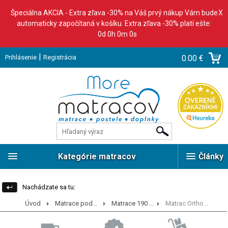
Špeciálna AKCIA - Extra zľava -30% na Váš prvý nákup Vám bude
X
automaticky započítaná v košíku. Extra zľava -30% platí ešte:
0d 0h 0m 0s
|
Prihlásenie
Registrácia
0.00 €
Kategórie matracov
Články
Nachádzate sa tu:
Úvod
Matrace pod...
Matrace 190 ...
Matrac Ortho...