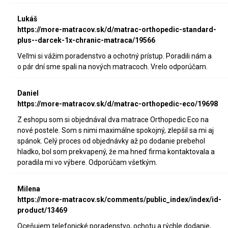
Lukáš
https://more-matracov.sk/d/matrac-orthopedic-standard-
plus--darcek-1x-chranic-matraca/19566
Veľmi si vážim poradenstvo a ochotný prístup. Poradili nám a
o pár dní sme spali na nových matracoch. Vrelo odporúčam.
Daniel
https://more-matracov.sk/d/matrac-orthopedic-eco/19698
Z eshopu som si objednával dva matrace Orthopedic Eco na
nové postele. Som s nimi maximálne spokojný, zlepšil sa mi aj
spánok. Celý proces od objednávky až po dodanie prebehol
hladko, bol som prekvapený, že ma hneď firma kontaktovala a
poradila mi vo výbere. Odporúčam všetkým.
Milena
https://more-matracov.sk/comments/public_index/index/id-
product/13469
Oceňujem telefonické poradenstvo, ochotu a rýchle dodanie,