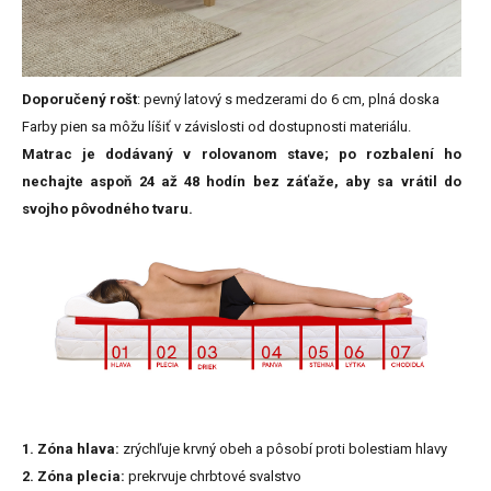
Doporučený rošt
: pevný latový s medzerami do 6 cm, plná doska
Farby
pien
sa
môžu
líšiť
v
závislosti
od
dostupnosti
materiálu.
Matrac je dodávaný v rolovanom stave; po rozbalení ho
nechajte aspoň 24 až 48 hodín bez záťaže, aby sa vrátil do
svojho pôvodného tvaru.
1. Zóna hlava:
zrýchľuje krvný obeh a pôsobí proti bolestiam hlavy
2. Zóna plecia:
prekrvuje chrbtové svalstvo