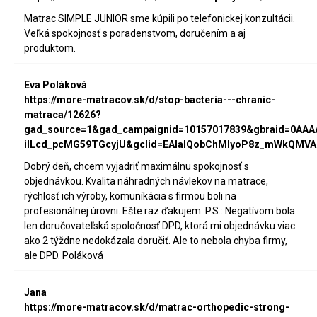
Matrac SIMPLE JUNIOR sme kúpili po telefonickej konzultácii.
Veľká spokojnosť s poradenstvom, doručením a aj
produktom.
Eva Poláková
https://more-matracov.sk/d/stop-bacteria---chranic-
matraca/12626?
gad_source=1&gad_campaignid=10157017839&gbraid=0AA
iILcd_pcMG59TGcyjU&gclid=EAIaIQobChMIyoP8z_mWkQMVA
Dobrý deň, chcem vyjadriť maximálnu spokojnosť s
objednávkou. Kvalita náhradných návlekov na matrace,
rýchlosť ich výroby, komuníkácia s firmou boli na
profesionálnej úrovni. Ešte raz ďakujem. P.S.: Negatívom bola
len doručovateľská spoločnosť DPD, ktorá mi objednávku viac
ako 2 týždne nedokázala doručiť. Ale to nebola chyba firmy,
ale DPD. Poláková
Jana
https://more-matracov.sk/d/matrac-orthopedic-strong-