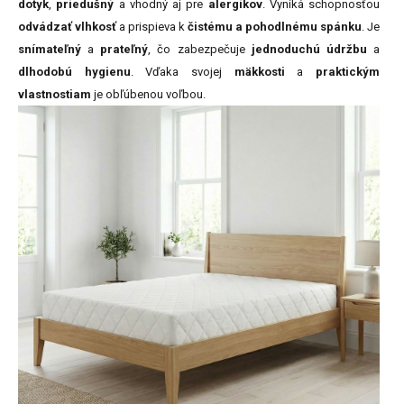
dotyk
,
priedušný
a vhodný aj pre
alergikov
. Vyniká schopnosťou
odvádzať vlhkosť
a prispieva k
čistému a pohodlnému spánku
. Je
snímateľný
a
prateľný
, čo zabezpečuje
jednoduchú údržbu
a
dlhodobú hygienu
. Vďaka svojej
mäkkosti
a
praktickým
vlastnostiam
je obľúbenou voľbou.