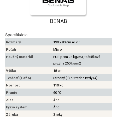
BENAB
Špecifikácia
Rozmery
190 x 80 cm ATYP
Poťah
Micro
Použitý materiál
PUR pena 28 kg/m3, taštičková
pružina 250 ks/m2
Výška
18 cm
Tvrdosť (1 až 5)
Stredný (3) / Stredne tvrdý (4)
Nosnosť
110 kg
Pranie
60 °C
Zips
Áno
Fyzio systém
Áno
Záruka
3 roky