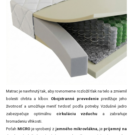
Matrac je navrhnutý tak, aby rovnomerne rozložil tlak na telo a zmiernil
bolesti chrbta a kĺbov.
Obojstranné prevedenie
predlžuje jeho
životnosť a umožňuje meniť tvrdosť podľa potreby. Vzdušné jadro
zabezpečuje optimálnu
cirkuláciu vzduchu
a zabraňuje
hromadeniu vlhkosti.
Poťah
MICRO
je vyrobený z
jemného mikrovlákna,
je
príjemný na