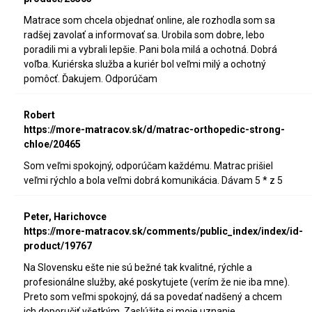
Matrace som chcela objednať online, ale rozhodla som sa
radšej zavolať a informovať sa. Urobila som dobre, lebo
poradili mi a vybrali lepšie. Pani bola milá a ochotná. Dobrá
voľba. Kuriérska služba a kuriér bol veľmi milý a ochotný
pomôcť. Ďakujem. Odporúčam
Robert
https://more-matracov.sk/d/matrac-orthopedic-strong-
chloe/20465
Som veľmi spokojný, odporúčam každému. Matrac prišiel
veľmi rýchlo a bola veľmi dobrá komunikácia. Dávam 5 * z 5
Peter, Harichovce
https://more-matracov.sk/comments/public_index/index/id-
product/19767
Na Slovensku ešte nie sú bežné tak kvalitné, rýchle a
profesionálne služby, aké poskytujete (verím že nie iba mne).
Preto som veľmi spokojný, dá sa povedať nadšený a chcem
ich doporučiť všetkým. Zaslúžite si moje uznanie.