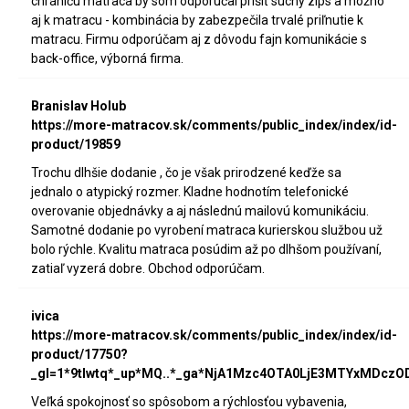
chrániču matraca by som odporúčal prišiť suchý zips a možno
aj k matracu - kombinácia by zabezpečila trvalé priľnutie k
matracu. Firmu odporúčam aj z dôvodu fajn komunikácie s
back-office, výborná firma.
Branislav Holub
https://more-matracov.sk/comments/public_index/index/id-
product/19859
Trochu dlhšie dodanie , čo je však prirodzené keďže sa
jednalo o atypický rozmer. Kladne hodnotím telefonické
overovanie objednávky a aj následnú mailovú komunikáciu.
Samotné dodanie po vyrobení matraca kurierskou službou už
bolo rýchle. Kvalitu matraca posúdim až po dlhšom používaní,
zatiaľ vyzerá dobre. Obchod odporúčam.
ivica
https://more-matracov.sk/comments/public_index/index/id-
product/17750?
_gl=1*9tlwtq*_up*MQ..*_ga*NjA1Mzc4OTA0LjE3MTYxMDc
Veľká spokojnosť so spôsobom a rýchlosťou vybavenia,