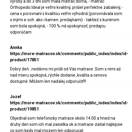
výroby a do 3 dní som mala matrac doma, - matrac
Orthopedic Ideal je veľmi kvalitný, prišiel perfektne zabalený, -
cena s porovnaní s kvalitou veľmi výhodná (porovnávala som
s inými e-sch. ako i kamen. predajňami) - taktiež s kuriérom
som bola spokojná, - 100 %-ná spokojnosť, predajcu
odporúčam
Annka
https://more-matracov.sk/comments/public_index/index/id-
product/17851
Dobrý deň...nedávno mi prišli od Vás matrace .Som s nimi až
nad mieru spokojná ,rýchle dodanie ,kvalita a cenovo
dostupné .Môžem len naďalej odporučiť!!!
Jozef
https://more-matracov.sk/comments/public_index/index/id-
product/19851
Objednal som telefonicky matrace okolo 14.00 a hned na
druhy den som ich mal.zasielka ok a matrace-zatial najlepsie
co som kedy mal.mozem len odporucat