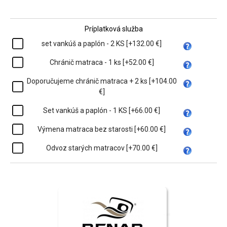
Príplatková služba
set vankúš a paplón - 2 KS [+132.00 €]
Chránič matraca - 1 ks [+52.00 €]
Doporučujeme chránič matraca + 2 ks [+104.00
€]
Set vankúš a paplón - 1 KS [+66.00 €]
Výmena matraca bez starosti [+60.00 €]
Odvoz starých matracov [+70.00 €]