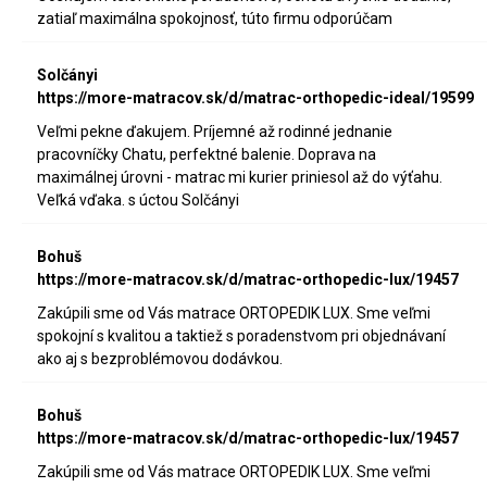
zatiaľ maximálna spokojnosť, túto firmu odporúčam
Solčányi
https://more-matracov.sk/d/matrac-orthopedic-ideal/19599
Veľmi pekne ďakujem. Príjemné až rodinné jednanie
pracovníčky Chatu, perfektné balenie. Doprava na
maximálnej úrovni - matrac mi kurier priniesol až do výťahu.
Veľká vďaka. s úctou Solčányi
Bohuš
https://more-matracov.sk/d/matrac-orthopedic-lux/19457
Zakúpili sme od Vás matrace ORTOPEDIK LUX. Sme veľmi
spokojní s kvalitou a taktiež s poradenstvom pri objednávaní
ako aj s bezproblémovou dodávkou.
Bohuš
https://more-matracov.sk/d/matrac-orthopedic-lux/19457
Zakúpili sme od Vás matrace ORTOPEDIK LUX. Sme veľmi