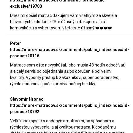
exclusive/19700
Dnes mi došiel matrac ďakujem vám všetkým za skvelé a
hlavne rýchle dodanie ?Ste úžasný a ďakujem aj za
komunikáciu a vyber tovaru všetci ste úžasný ❤️❤️❤️❤️
Peter
https://more-matracov.sk/comments/public_index/index/id-
product/20116
Matrace som ešte nevyskúšal, lebo musia 48 hodín odpočívať,
ale celý servis od objednania až po doručenie bol veľmi
kvalitný. Výborný prístup k zákazníkovi, super poradenstvo,
rýchle dodanie aj počas predvianočnej hektiky.
Slavomír Hronec
https://more-matracov.sk/comments/public_index/index/id-
product/13792
Veľká spokojnosť s dodanými matracmi, so spôsobom a
rýchlosťou vybavenia, a aj kvalitou matraca. K dodanému