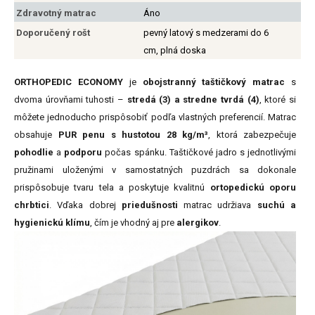
Zdravotný matrac
Áno
Doporučený rošt
pevný latový s medzerami do 6
cm, plná doska
ORTHOPEDIC ECONOMY
je
obojstranný taštičkový matrac
s
dvoma úrovňami tuhosti –
stredá (3) a stredne tvrdá (4)
, ktoré si
môžete jednoducho prispôsobiť podľa vlastných preferencií. Matrac
obsahuje
PUR penu s hustotou 28 kg/m³
, ktorá zabezpečuje
pohodlie
a
podporu
počas spánku. Taštičkové jadro s jednotlivými
pružinami uloženými v samostatných puzdrách sa dokonale
prispôsobuje tvaru tela a poskytuje kvalitnú
ortopedickú oporu
chrbtici
. Vďaka dobrej
priedušnosti
matrac udržiava
suchú a
hygienickú klímu
, čím je vhodný aj pre
alergikov
.