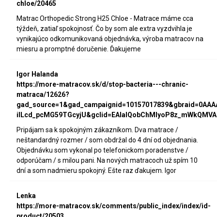
chloe/20465
Matrac Orthopedic Strong H25 Chloe - Matrace máme cca
týždeň, zatiaľ spokojnosť. Čo by som ale extra vyzdvihla je
vynikajúco odkomunikovaná objednávka, výroba matracov na
miesru a promptné doručenie. Ďakujeme
Igor Halanda
https://more-matracov.sk/d/stop-bacteria---chranic-
matraca/12626?
gad_source=1&gad_campaignid=10157017839&gbraid=0AA
iILcd_pcMG59TGcyjU&gclid=EAIaIQobChMIyoP8z_mWkQMVA
Pripájam sa k spokojným zákazníkom. Dva matrace /
neštandardný rozmer / som obdržal do 4 dní od objednania.
Objednávku som vykonal po telefonickom poradenstve /
odporúčam / s milou pani. Na nových matracoch už spím 10
dní a som nadmieru spokojný. Ešte raz ďakujem. Igor
Lenka
https://more-matracov.sk/comments/public_index/index/id-
product/20503