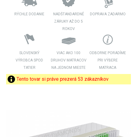
RÝCHLE DODANIE
NADŠTANDARDNÉ
DOPRAVA ZADARMO
ZÁRUKY AŽ DO 5
ROKOV
SLOVENSKÝ
VIAC AKO 100
ODBORNE PORADÍME
VÝROBCA SPOD
DRUHOV MATRACOV
PRI VÝBERE
TATIER
NA JEDNOM MIESTE
MATRACA
Tento tovar si práve prezerá 53 zákazníkov