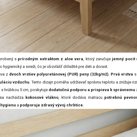
yrobený s
prírodným extraktom z aloe vera
, ktorý zaručuje
jemný pocit
hygienický a svieži, čo je obzvlášť dôležité pre deti a dorast.
.
áva z
dvoch vrstiev polyuretánovej (PUR) peny
Prvá vrstva
s
(32kg/m2)
uláciu vzduchu.
Tento dizajn pomáha udržiavať správnu teplotu a znižuje ri
 s hrúbkou 5 cm, poskytuje
dodatočnú podporu a prispieva k správnemu 
i sa nachádza
kokosové vlákno
, ktoré dodáva matracu
potrebnú pevnosť
 hygienu
a
podporuje zdravý vývoj chrbtice.