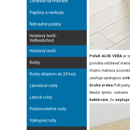
Chrániče na matrace
Paplóny a vankúše
Náhradné poťahy
Hotelový textil -
Veľkoobchod
Hotelový textil
Poťah ALOE VERA
je v
Rošty
pomáha udržiavať matrac 
Vnútro matraca pozost
Rošty skladom do 24 hod.
zaisťuje vynikajúcu
cirk
Druhá vrstva
PUR peny,
Lamelové rošty
Medzi týmito vrstvam
Latové rošty
baktériám
, čo
zvyšuje
Polohovateľné rošty
Výklopné rošty