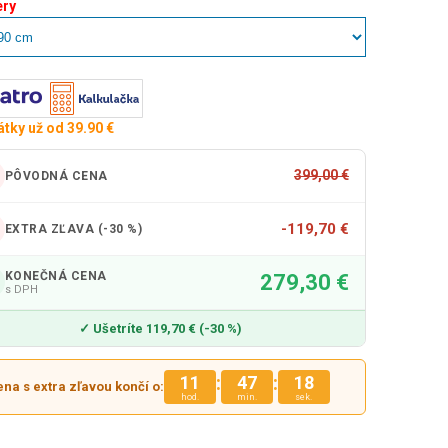
ry
átky už od 39.90 €
399,00 €
PÔVODNÁ CENA
-119,70 €
EXTRA ZĽAVA (-30 %)
KONEČNÁ CENA
279,30 €
s DPH
✓ Ušetríte 119,70 € (-30 %)
:
:
11
47
14
na s extra zľavou končí o:
hod.
min.
sek.