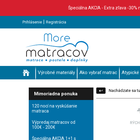
Špeciálna AKCIA - Extra zľava -30% 
|
Prihlásenie
Registrácia
Výrobné materiály
Ako vybrať matrac
Atypické
Nachádzate sa tu
Mimoriadna ponuka
120 nocí na vyskúšanie
matraca
Výpredaj matracov od
RÝCH
100€ - 200€
Špeciálna AKCIA 1+1 s