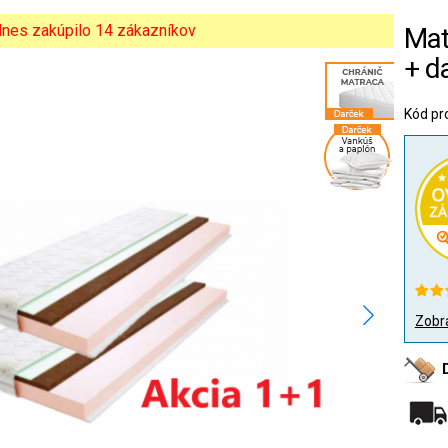
 dnes zakúpilo 14 zákazníkov
Mat
+ d
Kód pr
Zobra