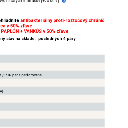
voz starých matracov [+70.00 €]
hliadnite
antibakteriálny proti-roztočový chránič
ca v 50% zľave
 PAPLÓN + VANKÚŠ v 50% zľave
ny stav na sklade:
posledných 4 páry
a / PUR pena perforovaná
4)