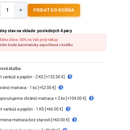
+
lny stav na sklade:
posledných 4 páry
Extra zľava -30% na Váš prvý nákup
Vám bude automaticky započítaná v košíku
tková služba
t vankúš a paplón - 2 KS [+132.00 €]
ránič matraca - 1 ks [+52.00 €]
poručujeme chránič matraca + 2 ks [+104.00 €]
t vankúš a paplón - 1 KS [+66.00 €]
mena matraca bez starosti [+60.00 €]