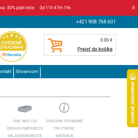
ava -30% platí ešte:
0d 11h 47m 16s
X
+421 908 768 601
0.00 €
Prejsť do košíka
ontakt
Showroom
VIAC AKO 100
ODBORNE PORADÍME
DRUHOV MATRACOV
PRI VÝBERE
NA JEDNOM MIESTE
MATRACA