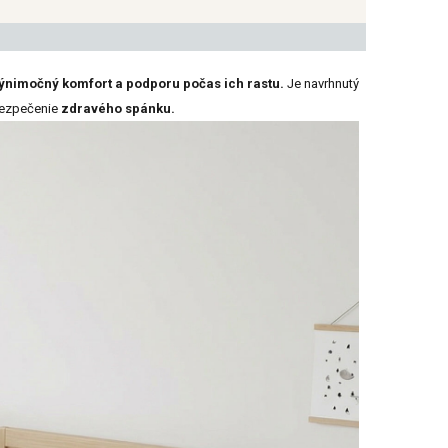
ýnimočný komfort a podporu počas ich rastu.
Je navrhnutý
ezpečenie
zdravého spánku.