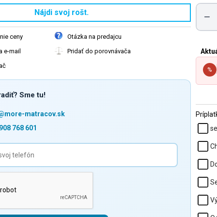
Nájdi svoj rošt.
−
nie ceny
Otázka na predajcu
Aktuá
 e-mail
Pridať do porovnávača
ač
%
adiť? Sme tu!
o@more-matracov.sk
Prípla
908 768 601
se
Ch
Do
Se
Vý