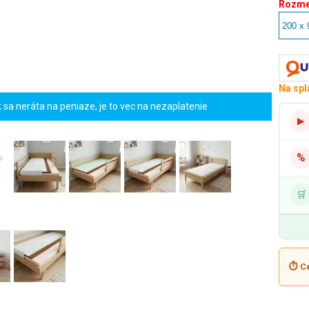
Rozme
Na spl
sa neráta na peniaze, je to vec na nezaplatenie
▶
%
🛒
⏱ Ce