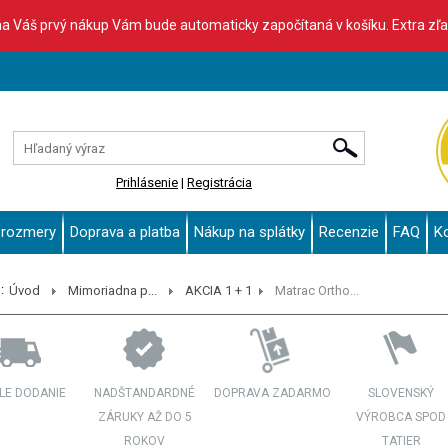
na Váš prvý nákup Vám bude automaticky započítaná v košíku. Extra zľ
Prihlásenie
|
Registrácia
 rozmery
Doprava a platba
Nákup na splátky
Recenzie
FAQ
K
:
Úvod
Mimoriadna p...
AKCIA 1 + 1
Matrac Ortho...
LE DODANIE
NADŠTANDARDNÉ
DOPRAVA ZADARMO
SLOVENSKÝ
ZÁRUKY AŽ DO 5
VÝROBCA SPOD
ROKOV
TATIER