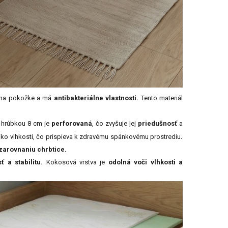
na pokožke a má
antibakteriálne vlastnosti.
Tento materiál
 hrúbkou 8 cm je
perforovaná
, čo zvyšuje jej
priedušnosť
a
ziko vlhkosti, čo prispieva k zdravému spánkovému prostrediu
.
zarovnaniu chrbtice.
 a stabilitu.
Kokosová vrstva je
odolná voči vlhkosti a