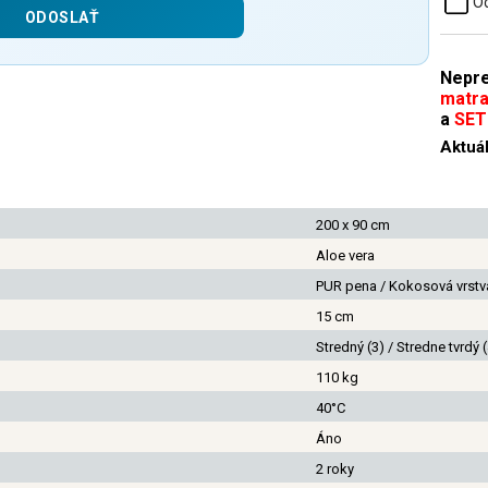
Od
Nepre
matra
a
SET
Aktuál
200 x 90 cm
Aloe vera
PUR pena / Kokosová vrstv
15 cm
Stredný (3) / Stredne tvrdý (
110 kg
40°C
Áno
2 roky