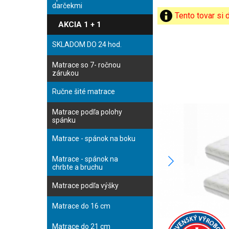
darčekmi
Tento tovar si
AKCIA 1 + 1
SKLADOM DO 24 hod.
Matrace so 7- ročnou
zárukou
Ručne šité matrace
Matrace podľa polohy
spánku
Matrace - spánok na boku
Matrace - spánok na
chrbte a bruchu
Matrace podľa výšky
Matrace do 16 cm
Matrace do 21 cm