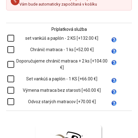
%
Vám bude automaticky započítaná v košíku
Príplatková služba
set vankúš a paplón - 2 KS [+132.00 €]
Chránič matraca - 1 ks [+52.00 €]
Doporučujeme chránič matraca + 2 ks [+104.00
€]
Set vankúš a paplón - 1 KS [+66.00 €]
Výmena matraca bez starosti [+60.00 €]
Odvoz starých matracov [+70.00 €]