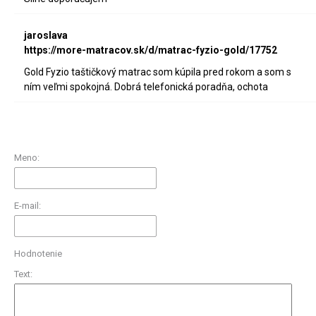
jaroslava
https://more-matracov.sk/d/matrac-fyzio-gold/17752
Gold Fyzio taštičkový matrac som kúpila pred rokom a som s
ním veľmi spokojná. Dobrá telefonická poradňa, ochota
Meno:
E-mail:
Hodnotenie
Text: