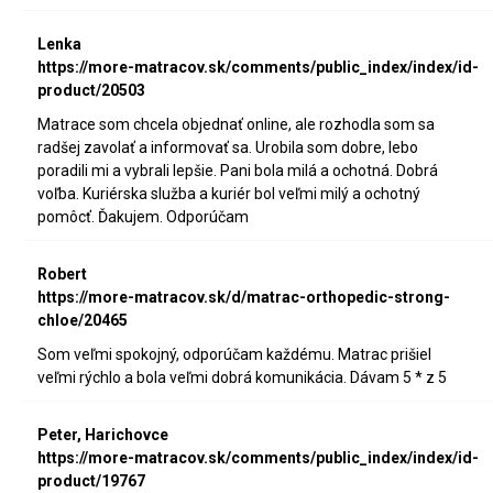
Lenka
https://more-matracov.sk/comments/public_index/index/id-
product/20503
Matrace som chcela objednať online, ale rozhodla som sa
radšej zavolať a informovať sa. Urobila som dobre, lebo
poradili mi a vybrali lepšie. Pani bola milá a ochotná. Dobrá
voľba. Kuriérska služba a kuriér bol veľmi milý a ochotný
pomôcť. Ďakujem. Odporúčam
Robert
https://more-matracov.sk/d/matrac-orthopedic-strong-
chloe/20465
Som veľmi spokojný, odporúčam každému. Matrac prišiel
veľmi rýchlo a bola veľmi dobrá komunikácia. Dávam 5 * z 5
Peter, Harichovce
https://more-matracov.sk/comments/public_index/index/id-
product/19767