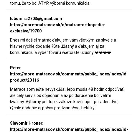
tomu, že to bol ATYP, výborná komunikácia.
lubomira2703@gmail.com
https://more-matracov.sk/d/matrac-orthopedic-
exclusive/19700
Dnes mi došiel matrac ďakujem vám všetkým za skvelé a
hlavne rýchle dodanie ?Ste úžasný a ďakujem aj za
komunikáciu a vyber tovaru všetci ste úžasný ❤️❤️❤️❤️
Peter
https://more-matracov.sk/comments/public_index/index/id-
product/20116
Matrace som ešte nevyskúšal, lebo musia 48 hodín odpočívať,
ale celý servis od objednania až po doručenie bol veľmi
kvalitný. Výborný prístup k zákazníkovi, super poradenstvo,
rýchle dodanie aj počas predvianočnej hektiky.
Slavomír Hronec
https://more-matracov.sk/comments/public_index/index/id-