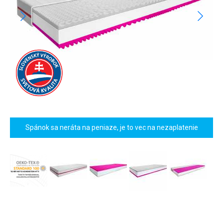
Spánok sa neráta na peniaze, je to vec na nezaplatenie