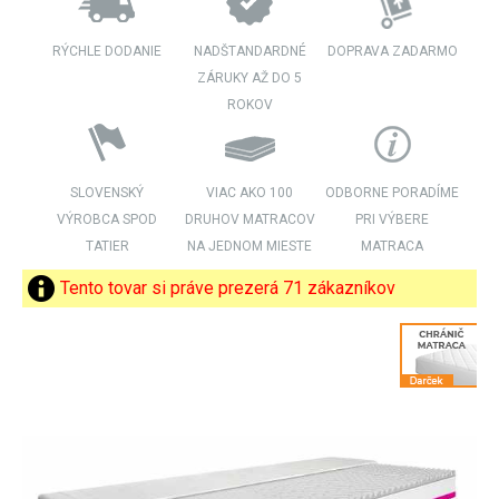
RÝCHLE DODANIE
NADŠTANDARDNÉ
DOPRAVA ZADARMO
ZÁRUKY AŽ DO 5
ROKOV
SLOVENSKÝ
VIAC AKO 100
ODBORNE PORADÍME
VÝROBCA SPOD
DRUHOV MATRACOV
PRI VÝBERE
TATIER
NA JEDNOM MIESTE
MATRACA
Tento tovar si práve prezerá 71 zákazníkov