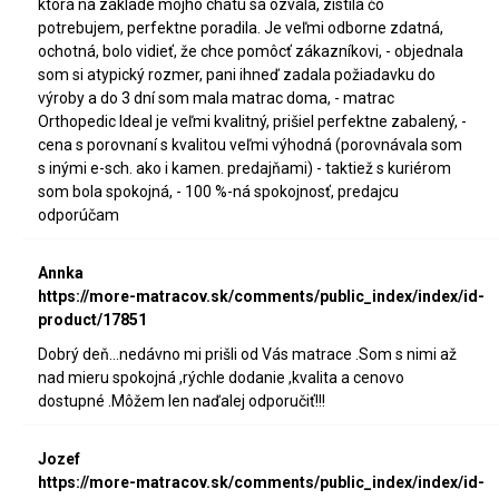
ktorá na základe môjho chatu sa ozvala, zistila čo
potrebujem, perfektne poradila. Je veľmi odborne zdatná,
ochotná, bolo vidieť, že chce pomôcť zákazníkovi, - objednala
som si atypický rozmer, pani ihneď zadala požiadavku do
výroby a do 3 dní som mala matrac doma, - matrac
Orthopedic Ideal je veľmi kvalitný, prišiel perfektne zabalený, -
cena s porovnaní s kvalitou veľmi výhodná (porovnávala som
s inými e-sch. ako i kamen. predajňami) - taktiež s kuriérom
som bola spokojná, - 100 %-ná spokojnosť, predajcu
odporúčam
Annka
https://more-matracov.sk/comments/public_index/index/id-
product/17851
Dobrý deň...nedávno mi prišli od Vás matrace .Som s nimi až
nad mieru spokojná ,rýchle dodanie ,kvalita a cenovo
dostupné .Môžem len naďalej odporučiť!!!
Jozef
https://more-matracov.sk/comments/public_index/index/id-