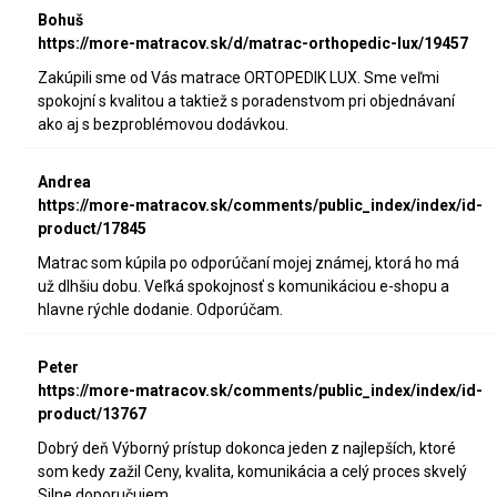
Bohuš
https://more-matracov.sk/d/matrac-orthopedic-lux/19457
Zakúpili sme od Vás matrace ORTOPEDIK LUX. Sme veľmi
spokojní s kvalitou a taktiež s poradenstvom pri objednávaní
ako aj s bezproblémovou dodávkou.
Andrea
https://more-matracov.sk/comments/public_index/index/id-
product/17845
Matrac som kúpila po odporúčaní mojej známej, ktorá ho má
už dlhšiu dobu. Veľká spokojnosť s komunikáciou e-shopu a
hlavne rýchle dodanie. Odporúčam.
Peter
https://more-matracov.sk/comments/public_index/index/id-
product/13767
Dobrý deň Výborný prístup dokonca jeden z najlepších, ktoré
som kedy zažil Ceny, kvalita, komunikácia a celý proces skvelý
Silne doporučujem