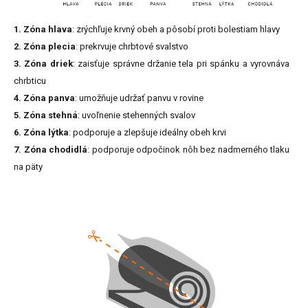
1. Zóna hlava
: zrýchľuje krvný obeh a pôsobí proti bolestiam hlavy
2. Zóna plecia
: prekrvuje chrbtové svalstvo
3. Zóna driek
: zaisťuje správne držanie tela pri spánku a vyrovnáva
chrbticu
4. Zóna panva
: umožňuje udržať panvu v rovine
5. Zóna stehná
: uvoľnenie stehenných svalov
6. Zóna lýtka
: podporuje a zlepšuje ideálny obeh krvi
7. Zóna chodidlá
: podporuje odpočinok nôh bez nadmerného tlaku
na päty