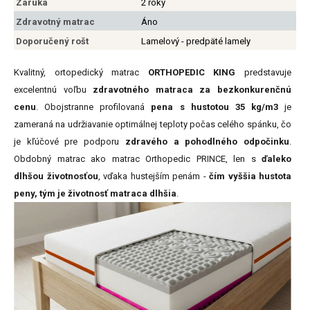
Záruka
2 roky
Zdravotný matrac
Áno
Doporučený rošt
Lamelový - predpäté lamely
Kvalitný, ortopedický matrac
ORTHOPEDIC KING
predstavuje
excelentnú voľbu
zdravotného matraca za bezkonkurenčnú
cenu
. Obojstranne profilovaná
pena s hustotou 35 kg/m3
je
zameraná na udržiavanie optimálnej teploty počas celého spánku, čo
je kľúčové pre podporu
zdravého a pohodlného odpočinku
.
Obdobný matrac ako matrac Orthopedic PRINCE, len s
ďaleko
dlhšou životnosťou
, vďaka hustejším penám -
čím vyššia hustota
peny, tým je životnosť matraca dlhšia
.