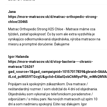
Jana
https://more-matracov.sk/d/matrac-orthopedic-strong-
chloe/20465
Matrac Orthopedic Strong H25 Chloe - Matrace máme cca
týždeň, zatiaľ spokojnosť. Čo by som ale extra vyzdvihla je
vynikajúco odkomunikovaná objednávka, výroba matracov na
miesru a promptné doručenie. Ďakujeme
Igor Halanda
https://more-matracov.sk/d/stop-bacteria---chranic-
matraca/12626?
gad_source=1&gad_campaignid=10157017839&gbraid=0AA
iILcd_pcMG59TGcyjU&gclid=EAIaIQobChMIyoP8z_mWkQMVA
Pripájam sa k spokojným zákazníkom. Dva matrace /
neštandardný rozmer / som obdržal do 4 dní od objednania.
Objednávku som vykonal po telefonickom poradenstve /
odporúčam / s milou pani. Na nových matracoch už spím 10
dní a som nadmieru spokojný. Ešte raz ďakujem. Igor