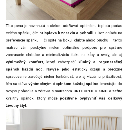
Táto pena je navrhnutá s cieľom udržiavať optimálnu teplotu počas
celého spánku, čím
prispieva k zdraviu a pohodliu.
Bez ohľadu na
preferencie spánku – či spíte na boku, chrbte alebo bruchu – tento
matrac vám poskytne nielen optimálnu podporu pre správne
zarovnanie chrbtice a minimalizáciu tlaku na kĺby a svaly, ale aj
výnimočný komfort
, ktorý zabezpečí
kľudný a regeneračný
spánok každú noc
. Navyše, jeho estetický dizajn a precízne
spracovanie zaručujú nielen funkčnosť, ale aj vizuálnu príťažlivosť,
čím sa stáva
výnimočným doplnkom každej spálne
. Investujte do
svojho pohodlia a zdravia s matracom
ORTHOPEDIC KING
a zažite
kvalitný spánok, ktorý môže
pozitívne ovplyvniť váš celkový
životný štýl
.