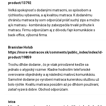
product/13792
Veľká spokojnosť s dodanými matracmi, so spôsobom a
rýchlosťou vybavenia, a aj kvalitou matraca. K dodanému
chrániču matraca by som odporúčal prišiť suchý zips a možno
aj k matracu - kombinácia by zabezpečila trvalé priľnutie k
matracu. Firmu odporúčam aj z dôvodu fajn komunikácie s
back-office, výborná firma.
Branislav Holub
https://more-matracov.sk/comments/public_index/index/id-
product/19859
Trochu dlhšie dodanie , čo je však prirodzené keďže sa
jednalo o atypický rozmer. Kladne hodnotím telefonické
overovanie objednávky a aj následnú mailovú komunikáciu.
Samotné dodanie po vyrobení matraca kurierskou službou už
bolo rýchle. Kvalitu matraca posúdim až po dlhšom používaní,
zatiaľ vyzerá dobre. Obchod odporúčam.
ivica