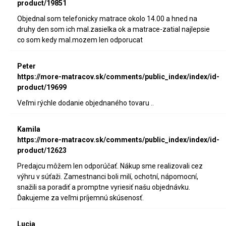
product/19851
Objednal som telefonicky matrace okolo 14.00 a hned na
druhy den som ich mal.zasielka ok a matrace-zatial najlepsie
co som kedy mal.mozem len odporucat
Peter
https://more-matracov.sk/comments/public_index/index/id-
product/19699
Veľmi rýchle dodanie objednaného tovaru ..
Kamila
https://more-matracov.sk/comments/public_index/index/id-
product/12623
Predajcu môžem len odporúčať. Nákup sme realizovali cez
výhru v súťaži. Zamestnanci boli milí, ochotní, nápomocní,
snažili sa poradiť a promptne vyriesiť našu objednávku.
Ďakujeme za veľmi príjemnú skúsenosť.
Lucia