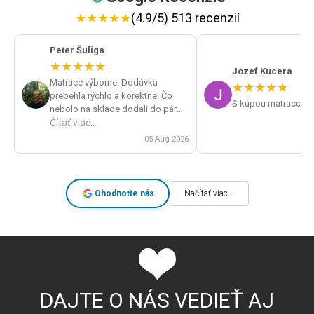
★
★
★
★
★
(4.9/5) 513 recenzií
Peter Šuliga
★
★
★
★
★
Jozef Kucera
Matrace výborne. Dodávka
★
★
★
★
★
prebehla rýchlo a korektne. Čo
S kúpou matracov s
nebolo na sklade dodali do pár
dní. Veľká spokojnosť a určite by
Čítať viac...
som obchod odporúčal.
05 Aug 2026
Ohodnoťte nás
Načítať viac...
DAJTE O NÁS VEDIEŤ AJ