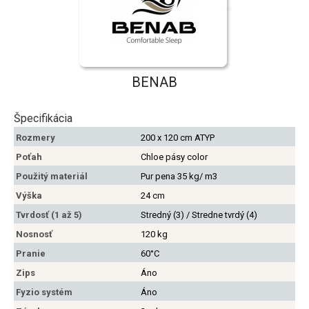
BENAB
Špecifikácia
Rozmery
200 x 120 cm ATYP
Poťah
Chloe pásy color
Použitý materiál
Pur pena 35 kg/ m3
Výška
24 cm
Tvrdosť (1 až 5)
Stredný (3) / Stredne tvrdý (4)
Nosnosť
120 kg
Pranie
60°C
Zips
Áno
Fyzio systém
Áno