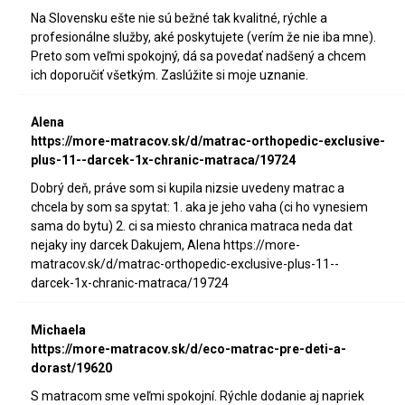
Na Slovensku ešte nie sú bežné tak kvalitné, rýchle a
profesionálne služby, aké poskytujete (verím že nie iba mne).
Preto som veľmi spokojný, dá sa povedať nadšený a chcem
ich doporučiť všetkým. Zaslúžite si moje uznanie.
Alena
https://more-matracov.sk/d/matrac-orthopedic-exclusive-
plus-11--darcek-1x-chranic-matraca/19724
Dobrý deň, práve som si kupila nizsie uvedeny matrac a
chcela by som sa spytat: 1. aka je jeho vaha (ci ho vynesiem
sama do bytu) 2. ci sa miesto chranica matraca neda dat
nejaky iny darcek Dakujem, Alena https://more-
matracov.sk/d/matrac-orthopedic-exclusive-plus-11--
darcek-1x-chranic-matraca/19724
Michaela
https://more-matracov.sk/d/eco-matrac-pre-deti-a-
dorast/19620
S matracom sme veľmi spokojní. Rýchle dodanie aj napriek