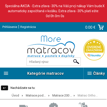
Špeciálna AKCIA - Extra zľava -30% na Váš prvý nákup Vám bude
X
automaticky započítaná v košíku. Extra zľava -30% platí ešte:
0d 0h 0m 0s
|
Prihlásenie
Registrácia
0.00 €
Kategórie matracov
Články
Nachádzate sa tu:
Úvod
Matrace pod...
Matrace 200 ...
Matrac Ortho...