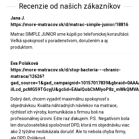
Recenzie od našich zákazníkov
Jana J.
https://more-matracov.sk/d/matrac-simple-junior/18816
Matrac SIMPLE JUNIOR sme kúpili po telefonickej konzultácii.
Veľká spokojnosť s poradenstvom, doručením a aj
produktom.
Eva Poláková
https://more-matracov.sk/d/stop-bacteria---chranic-
matraca/12626?
gad_source=1&gad_campaignid=10157017839&gbraid=0AA
iILcd_pcMG59TGcyjU&gclid=EAIaIQobChMIyoP8z_mWkQMVA
Dobrý deň, chcem vyjadriť maximálnu spokojnosť s
objednávkou. Kvalita náhradných návlekov na matrace,
rýchlosť ich výroby, komuníkácia s firmou boli na
profesionálnej úrovni. Ešte raz ďakujem. P.S.: Negatívom bola
len doručovateľská spoločnosť DPD, ktorá mi objednávku viac
ako 2 týždne nedokázala doručiť. Ale to nebola chyba firmy,
ale DPD. Poláková