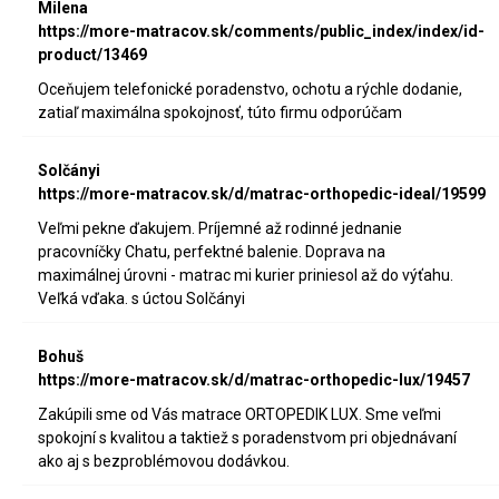
Milena
https://more-matracov.sk/comments/public_index/index/id-
product/13469
Oceňujem telefonické poradenstvo, ochotu a rýchle dodanie,
zatiaľ maximálna spokojnosť, túto firmu odporúčam
Solčányi
https://more-matracov.sk/d/matrac-orthopedic-ideal/19599
Veľmi pekne ďakujem. Príjemné až rodinné jednanie
pracovníčky Chatu, perfektné balenie. Doprava na
maximálnej úrovni - matrac mi kurier priniesol až do výťahu.
Veľká vďaka. s úctou Solčányi
Bohuš
https://more-matracov.sk/d/matrac-orthopedic-lux/19457
Zakúpili sme od Vás matrace ORTOPEDIK LUX. Sme veľmi
spokojní s kvalitou a taktiež s poradenstvom pri objednávaní
ako aj s bezproblémovou dodávkou.