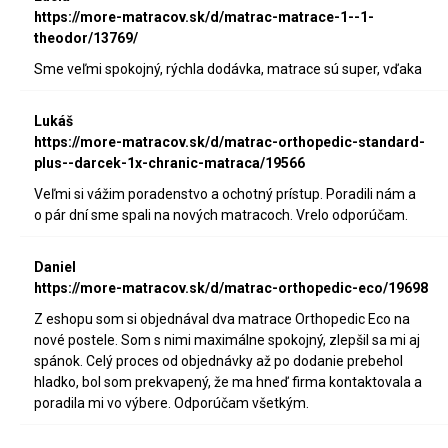
https://more-matracov.sk/d/matrac-matrace-1--1-
theodor/13769/
Sme veľmi spokojný, rýchla dodávka, matrace sú super, vďaka
Lukáš
https://more-matracov.sk/d/matrac-orthopedic-standard-
plus--darcek-1x-chranic-matraca/19566
Veľmi si vážim poradenstvo a ochotný prístup. Poradili nám a
o pár dní sme spali na nových matracoch. Vrelo odporúčam.
Daniel
https://more-matracov.sk/d/matrac-orthopedic-eco/19698
Z eshopu som si objednával dva matrace Orthopedic Eco na
nové postele. Som s nimi maximálne spokojný, zlepšil sa mi aj
spánok. Celý proces od objednávky až po dodanie prebehol
hladko, bol som prekvapený, že ma hneď firma kontaktovala a
poradila mi vo výbere. Odporúčam všetkým.