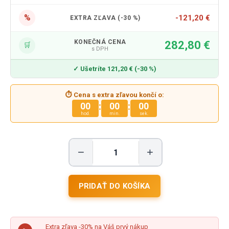
%
-121,20 €
EXTRA ZĽAVA (-30 %)
KONEČNÁ CENA
282,80 €
🛒
s DPH
✓ Ušetríte 121,20 € (-30 %)
⏱ Cena s extra zľavou končí o:
:
:
00
00
00
hod.
min.
sek.
−
+
Extra zľava -30% na Váš prvý nákup