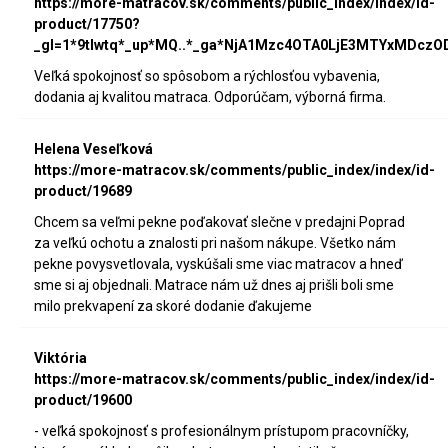
https://more-matracov.sk/comments/public_index/index/id-
product/17750?
_gl=1*9tlwtq*_up*MQ..*_ga*NjA1Mzc4OTA0LjE3MTYxMDc
Veľká spokojnosť so spôsobom a rýchlosťou vybavenia,
dodania aj kvalitou matraca. Odporúčam, výborná firma.
Helena Veseľková
https://more-matracov.sk/comments/public_index/index/id-
product/19689
Chcem sa veľmi pekne poďakovať slečne v predajni Poprad
za veľkú ochotu a znalosti pri našom nákupe. Všetko nám
pekne povysvetlovala, vyskúšali sme viac matracov a hneď
sme si aj objednali. Matrace nám už dnes aj prišli boli sme
milo prekvapení za skoré dodanie ďakujeme
Viktória
https://more-matracov.sk/comments/public_index/index/id-
product/19600
- veľká spokojnosť s profesionálnym prístupom pracovníčky,