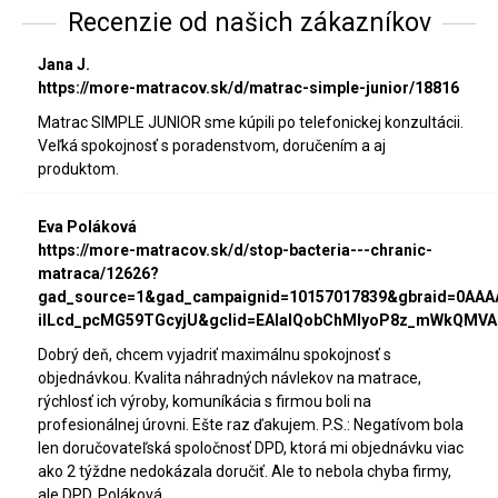
Recenzie od našich zákazníkov
Jana J.
https://more-matracov.sk/d/matrac-simple-junior/18816
Matrac SIMPLE JUNIOR sme kúpili po telefonickej konzultácii.
Veľká spokojnosť s poradenstvom, doručením a aj
produktom.
Eva Poláková
https://more-matracov.sk/d/stop-bacteria---chranic-
matraca/12626?
gad_source=1&gad_campaignid=10157017839&gbraid=0AA
iILcd_pcMG59TGcyjU&gclid=EAIaIQobChMIyoP8z_mWkQMVA
Dobrý deň, chcem vyjadriť maximálnu spokojnosť s
objednávkou. Kvalita náhradných návlekov na matrace,
rýchlosť ich výroby, komuníkácia s firmou boli na
profesionálnej úrovni. Ešte raz ďakujem. P.S.: Negatívom bola
len doručovateľská spoločnosť DPD, ktorá mi objednávku viac
ako 2 týždne nedokázala doručiť. Ale to nebola chyba firmy,
ale DPD. Poláková