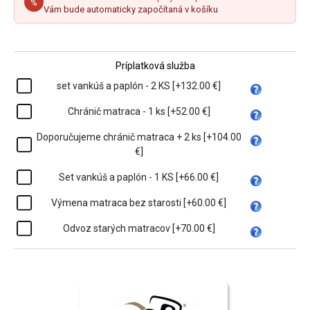
%
Vám bude automaticky započítaná v košíku
Príplatková služba
set vankúš a paplón - 2 KS [+132.00 €]
Chránič matraca - 1 ks [+52.00 €]
Doporučujeme chránič matraca + 2 ks [+104.00
€]
Set vankúš a paplón - 1 KS [+66.00 €]
Výmena matraca bez starosti [+60.00 €]
Odvoz starých matracov [+70.00 €]