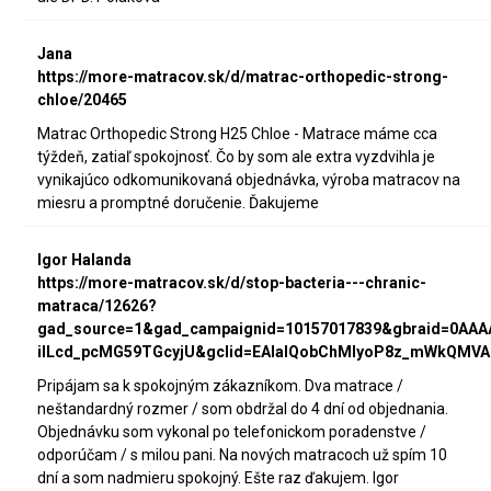
Jana
https://more-matracov.sk/d/matrac-orthopedic-strong-
chloe/20465
Matrac Orthopedic Strong H25 Chloe - Matrace máme cca
týždeň, zatiaľ spokojnosť. Čo by som ale extra vyzdvihla je
vynikajúco odkomunikovaná objednávka, výroba matracov na
miesru a promptné doručenie. Ďakujeme
Igor Halanda
https://more-matracov.sk/d/stop-bacteria---chranic-
matraca/12626?
gad_source=1&gad_campaignid=10157017839&gbraid=0AA
iILcd_pcMG59TGcyjU&gclid=EAIaIQobChMIyoP8z_mWkQMVA
Pripájam sa k spokojným zákazníkom. Dva matrace /
neštandardný rozmer / som obdržal do 4 dní od objednania.
Objednávku som vykonal po telefonickom poradenstve /
odporúčam / s milou pani. Na nových matracoch už spím 10
dní a som nadmieru spokojný. Ešte raz ďakujem. Igor