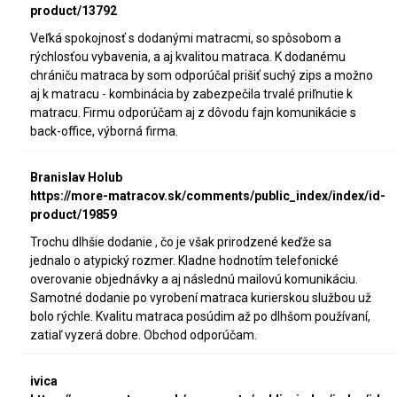
product/13792
Veľká spokojnosť s dodanými matracmi, so spôsobom a
rýchlosťou vybavenia, a aj kvalitou matraca. K dodanému
chrániču matraca by som odporúčal prišiť suchý zips a možno
aj k matracu - kombinácia by zabezpečila trvalé priľnutie k
matracu. Firmu odporúčam aj z dôvodu fajn komunikácie s
back-office, výborná firma.
Branislav Holub
https://more-matracov.sk/comments/public_index/index/id-
product/19859
Trochu dlhšie dodanie , čo je však prirodzené keďže sa
jednalo o atypický rozmer. Kladne hodnotím telefonické
overovanie objednávky a aj následnú mailovú komunikáciu.
Samotné dodanie po vyrobení matraca kurierskou službou už
bolo rýchle. Kvalitu matraca posúdim až po dlhšom používaní,
zatiaľ vyzerá dobre. Obchod odporúčam.
ivica