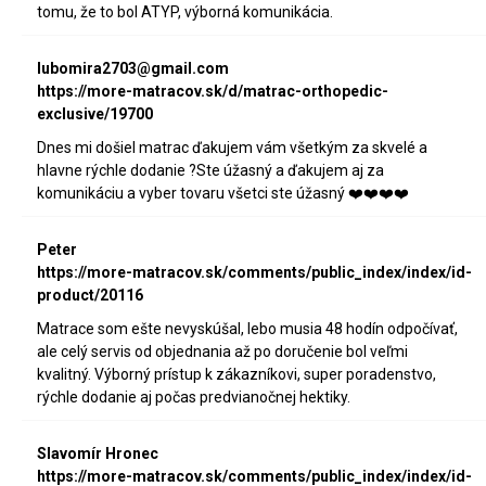
tomu, že to bol ATYP, výborná komunikácia.
lubomira2703@gmail.com
https://more-matracov.sk/d/matrac-orthopedic-
exclusive/19700
Dnes mi došiel matrac ďakujem vám všetkým za skvelé a
hlavne rýchle dodanie ?Ste úžasný a ďakujem aj za
komunikáciu a vyber tovaru všetci ste úžasný ❤️❤️❤️❤️
Peter
https://more-matracov.sk/comments/public_index/index/id-
product/20116
Matrace som ešte nevyskúšal, lebo musia 48 hodín odpočívať,
ale celý servis od objednania až po doručenie bol veľmi
kvalitný. Výborný prístup k zákazníkovi, super poradenstvo,
rýchle dodanie aj počas predvianočnej hektiky.
Slavomír Hronec
https://more-matracov.sk/comments/public_index/index/id-