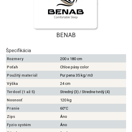
BENAB
Špecifikácia
Rozmery
200 x 180 cm
Poťah
Chloe pásy color
Použitý materiál
Pur pena 35 kg/ m3
Výška
24 cm
Tvrdosť (1 až 5)
Stredný (3) / Stredne tvrdý (4)
Nosnosť
120 kg
Pranie
60°C
Zips
Áno
Fyzio systém
Áno