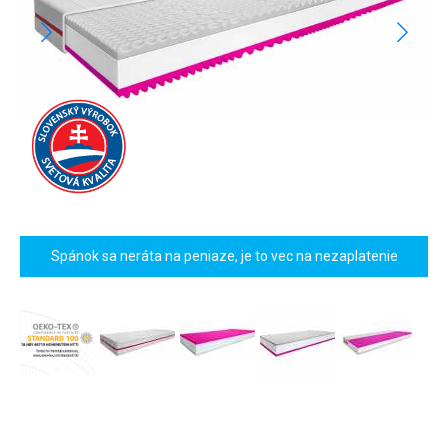
Spánok sa neráta na peniaze, je to vec na nezaplatenie