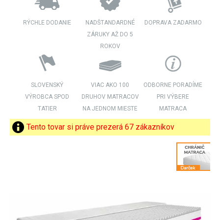
RÝCHLE DODANIE
NADŠTANDARDNÉ
DOPRAVA ZADARMO
ZÁRUKY AŽ DO 5
ROKOV
SLOVENSKÝ
VIAC AKO 100
ODBORNE PORADÍME
VÝROBCA SPOD
DRUHOV MATRACOV
PRI VÝBERE
TATIER
NA JEDNOM MIESTE
MATRACA
Tento tovar si práve prezerá 67 zákazníkov