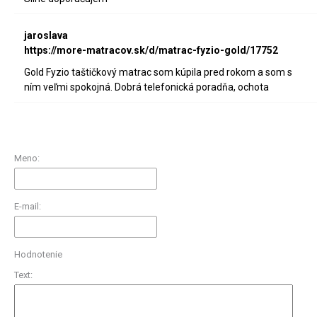
jaroslava
https://more-matracov.sk/d/matrac-fyzio-gold/17752
Gold Fyzio taštičkový matrac som kúpila pred rokom a som s
ním veľmi spokojná. Dobrá telefonická poradňa, ochota
Meno:
E-mail:
Hodnotenie
Text: