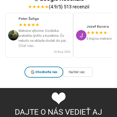
★
★
★
★
★
(4.9/5) 513 recenzií
Peter Šuliga
★
★
★
★
★
Jozef Kucera
Matrace výborne. Dodávka
★
★
★
★
★
prebehla rýchlo a korektne. Čo
S kúpou matracov s
nebolo na sklade dodali do pár
dní. Veľká spokojnosť a určite by
Čítať viac...
som obchod odporúčal.
05 Aug 2026
Ohodnoťte nás
Načítať viac...
DAJTE O NÁS VEDIEŤ AJ