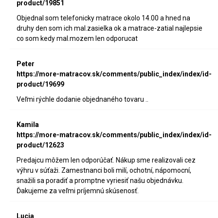
product/19851
Objednal som telefonicky matrace okolo 14.00 a hned na
druhy den som ich mal.zasielka ok a matrace-zatial najlepsie
co som kedy mal.mozem len odporucat
Peter
https://more-matracov.sk/comments/public_index/index/id-
product/19699
Veľmi rýchle dodanie objednaného tovaru ..
Kamila
https://more-matracov.sk/comments/public_index/index/id-
product/12623
Predajcu môžem len odporúčať. Nákup sme realizovali cez
výhru v súťaži. Zamestnanci boli milí, ochotní, nápomocní,
snažili sa poradiť a promptne vyriesiť našu objednávku.
Ďakujeme za veľmi príjemnú skúsenosť.
Lucia