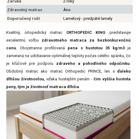
Záruka
2 roky
Zdravotný matrac
Áno
Doporučený rošt
Lamelový - predpäté lamely
Kvalitný, ortopedický matrac
ORTHOPEDIC KING
predstavuje
excelentnú voľbu
zdravotného matraca za bezkonkurenčnú
cenu
. Obojstranne profilovaná
pena s hustotou 35 kg/m3
je
zameraná na udržiavanie optimálnej teploty počas celého spánku, čo
je kľúčové pre podporu
zdravého a pohodlného odpočinku
.
Obdobný matrac ako matrac Orthopedic PRINCE, len s
ďaleko
dlhšou životnosťou
, vďaka hustejším penám -
čím vyššia hustota
peny, tým je životnosť matraca dlhšia
.