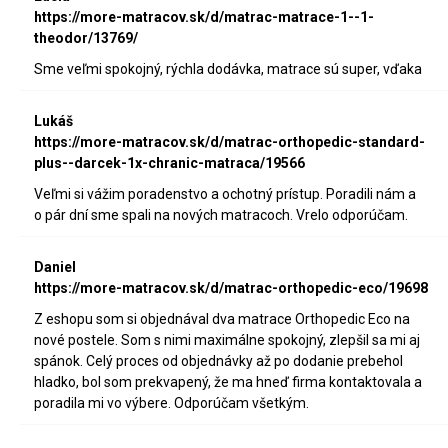
https://more-matracov.sk/d/matrac-matrace-1--1-
theodor/13769/
Sme veľmi spokojný, rýchla dodávka, matrace sú super, vďaka
Lukáš
https://more-matracov.sk/d/matrac-orthopedic-standard-
plus--darcek-1x-chranic-matraca/19566
Veľmi si vážim poradenstvo a ochotný prístup. Poradili nám a
o pár dní sme spali na nových matracoch. Vrelo odporúčam.
Daniel
https://more-matracov.sk/d/matrac-orthopedic-eco/19698
Z eshopu som si objednával dva matrace Orthopedic Eco na
nové postele. Som s nimi maximálne spokojný, zlepšil sa mi aj
spánok. Celý proces od objednávky až po dodanie prebehol
hladko, bol som prekvapený, že ma hneď firma kontaktovala a
poradila mi vo výbere. Odporúčam všetkým.