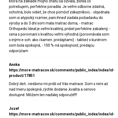
ktorá na základe môjho chatu sa ozvala, zistila čo
potrebujem, perfektne poradila. Je veľmi odborne zdatná,
ochotná, bolo vidieť, že chce pomôcť zákazníkovi, - objednala
som si atypický rozmer, pani ihneď zadala požiadavku do
výroby a do 3 dní som mala matrac doma, - matrac
Orthopedic Ideal je veľmi kvalitný, prišiel perfektne zabalený, -
cena s porovnaní s kvalitou veľmi výhodná (porovnávala som
s inými e-sch. ako i kamen. predajňami) - taktiež s kuriérom
som bola spokojná, - 100 %-ná spokojnosť, predajcu
odporúčam
Annka
https://more-matracov.sk/comments/public_index/index/id-
product/17851
Dobrý deň...nedávno mi prišli od Vás matrace .Som s nimi až
nad mieru spokojná ,rýchle dodanie ,kvalita a cenovo
dostupné .Môžem len naďalej odporučiť!!!
Jozef
https://more-matracov.sk/comments/public_index/index/id-