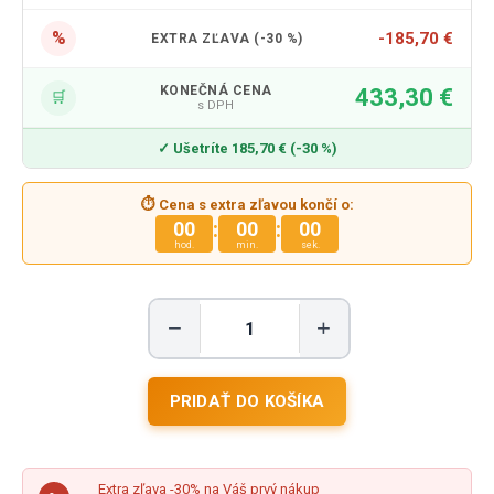
%
-185,70 €
EXTRA ZĽAVA (-30 %)
KONEČNÁ CENA
433,30 €
🛒
s DPH
✓ Ušetríte 185,70 € (-30 %)
⏱ Cena s extra zľavou končí o:
:
:
00
00
00
hod.
min.
sek.
−
+
Extra zľava -30% na Váš prvý nákup