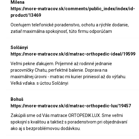
Milena
https://more-matracov.sk/comments/public_index/index/id-
product/13469
Oceňujem telefonické poradenstvo, ochotu a rýchle dodanie,
zatiaľ maximálna spokojnosť, túto firmu odporúčam
Solčányi
https://more-matracov.sk/d/matrac-orthopedic-ideal/19599
Veľmi pekne ďakujem. Príjemné až rodinné jednanie
pracovníčky Chatu, perfektné balenie. Doprava na
maximálnej úrovni - matrac mi kurier priniesol až do výťahu.
Veľká vďaka. s úctou Solčányi
Bohuš
https://more-matracov.sk/d/matrac-orthopedic-lux/19457
Zakúpili sme od Vás matrace ORTOPEDIK LUX. Sme veľmi
spokojní s kvalitou a taktiež s poradenstvom pri objednávaní
ako aj s bezproblémovou dodávkou.