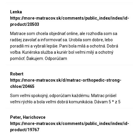
Lenka
https://more-matracov.sk/comments/public_index/index/id-
product/20503
Matrace som chcela objednať online, ale rozhodla som sa
radšej zavolať a informovať sa. Urobila som dobre, lebo
poradili mi a vybrali lepšie. Pani bola milá a ochotná. Dobrá
voľba. Kuriérska služba a kuriér bol veľmi milý a ochotný
pomôcť. Ďakujem. Odporúčam
Robert
https://more-matracov.sk/d/matrac-orthopedic-strong-
chloe/20465
Som veľmi spokojný, odporúčam každému. Matrac prišiel
veľmi rýchlo a bola veľmi dobrá komunikácia. Dávam 5 * z 5
Peter, Harichovce
https://more-matracov.sk/comments/public_index/index/id-
product/19767