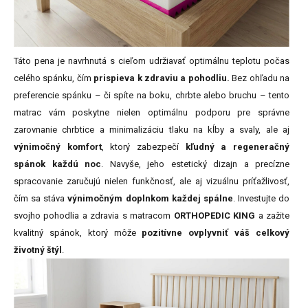
Táto pena je navrhnutá s cieľom udržiavať optimálnu teplotu počas
celého spánku, čím
prispieva k zdraviu a pohodliu.
Bez ohľadu na
preferencie spánku – či spíte na boku, chrbte alebo bruchu – tento
matrac vám poskytne nielen optimálnu podporu pre správne
zarovnanie chrbtice a minimalizáciu tlaku na kĺby a svaly, ale aj
výnimočný komfort
, ktorý zabezpečí
kľudný a regeneračný
spánok každú noc
. Navyše, jeho estetický dizajn a precízne
spracovanie zaručujú nielen funkčnosť, ale aj vizuálnu príťažlivosť,
čím sa stáva
výnimočným doplnkom každej spálne
. Investujte do
svojho pohodlia a zdravia s matracom
ORTHOPEDIC KING
a zažite
kvalitný spánok, ktorý môže
pozitívne ovplyvniť váš celkový
životný štýl
.