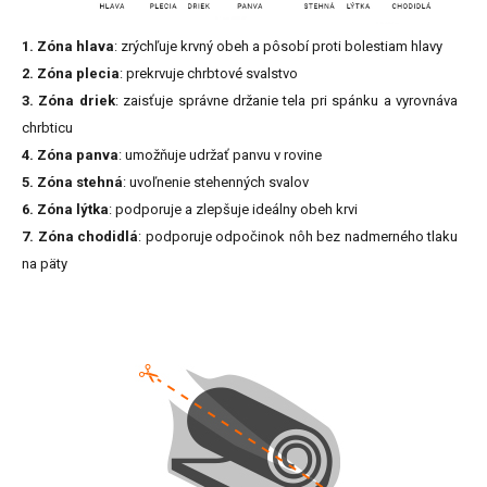
1. Zóna hlava
: zrýchľuje krvný obeh a pôsobí proti bolestiam hlavy
2. Zóna plecia
: prekrvuje chrbtové svalstvo
3. Zóna driek
: zaisťuje správne držanie tela pri spánku a vyrovnáva
chrbticu
4. Zóna panva
: umožňuje udržať panvu v rovine
5. Zóna stehná
: uvoľnenie stehenných svalov
6. Zóna lýtka
: podporuje a zlepšuje ideálny obeh krvi
7. Zóna chodidlá
: podporuje odpočinok nôh bez nadmerného tlaku
na päty