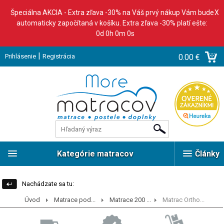
Špeciálna AKCIA - Extra zľava -30% na Váš prvý nákup Vám bude
X
automaticky započítaná v košíku. Extra zľava -30% platí ešte:
0d 0h 0m 0s
|
Prihlásenie
Registrácia
0.00 €
Kategórie matracov
Články
Nachádzate sa tu:
Úvod
Matrace pod...
Matrace 200 ...
Matrac Ortho...