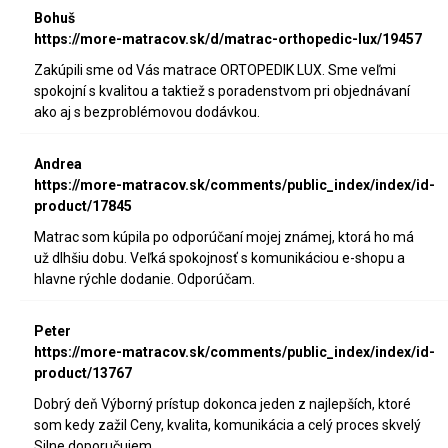
Bohuš
https://more-matracov.sk/d/matrac-orthopedic-lux/19457
Zakúpili sme od Vás matrace ORTOPEDIK LUX. Sme veľmi
spokojní s kvalitou a taktiež s poradenstvom pri objednávaní
ako aj s bezproblémovou dodávkou.
Andrea
https://more-matracov.sk/comments/public_index/index/id-
product/17845
Matrac som kúpila po odporúčaní mojej známej, ktorá ho má
už dlhšiu dobu. Veľká spokojnosť s komunikáciou e-shopu a
hlavne rýchle dodanie. Odporúčam.
Peter
https://more-matracov.sk/comments/public_index/index/id-
product/13767
Dobrý deň Výborný prístup dokonca jeden z najlepších, ktoré
som kedy zažil Ceny, kvalita, komunikácia a celý proces skvelý
Silne doporučujem