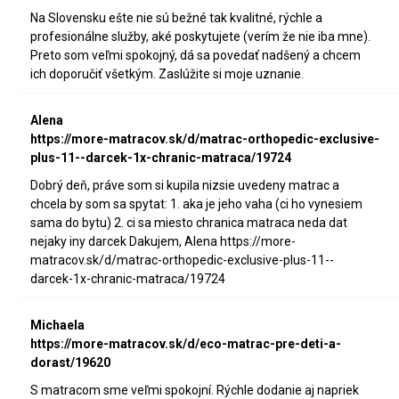
Na Slovensku ešte nie sú bežné tak kvalitné, rýchle a
profesionálne služby, aké poskytujete (verím že nie iba mne).
Preto som veľmi spokojný, dá sa povedať nadšený a chcem
ich doporučiť všetkým. Zaslúžite si moje uznanie.
Alena
https://more-matracov.sk/d/matrac-orthopedic-exclusive-
plus-11--darcek-1x-chranic-matraca/19724
Dobrý deň, práve som si kupila nizsie uvedeny matrac a
chcela by som sa spytat: 1. aka je jeho vaha (ci ho vynesiem
sama do bytu) 2. ci sa miesto chranica matraca neda dat
nejaky iny darcek Dakujem, Alena https://more-
matracov.sk/d/matrac-orthopedic-exclusive-plus-11--
darcek-1x-chranic-matraca/19724
Michaela
https://more-matracov.sk/d/eco-matrac-pre-deti-a-
dorast/19620
S matracom sme veľmi spokojní. Rýchle dodanie aj napriek