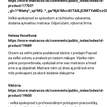
https://more-matracov.sk/comments/public_index/index/id-
product/17750?
_gl=1*9tlwtq*_up*MQ..*_ga*NjA1Mzc4OTA0LjE3MTYxMDc
Veľká spokojnosť so spôsobom a rýchlosťou vybavenia,
dodania aj kvalitou matraca. Odporúčam, výborná firma.
Helena Veseľková
https://more-matracov.sk/comments/public_index/index/id-
product/19689
Chcem sa veľmi pekne poďakovať slečne v predajni Poprad
za veľkú ochotu a znalosti pri našom nákupe. Všetko nám
pekne povysvetlovala, vyskúšali sme viac matracov a hneď
sme si aj objednali. Matrace nám už dnes aj prišli boli sme
milo prekvapení za skoré dodanie ďakujeme
Viktória
https://more-matracov.sk/comments/public_index/index/id-
product/19600
- veľká spokojnosť s profesionálnym prístupom pracovníčky,