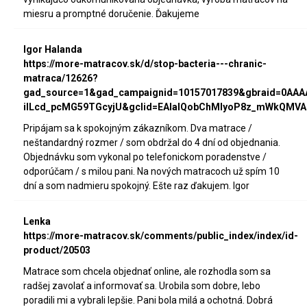
miesru a promptné doručenie. Ďakujeme
Igor Halanda
https://more-matracov.sk/d/stop-bacteria---chranic-
matraca/12626?
gad_source=1&gad_campaignid=10157017839&gbraid=0AA
iILcd_pcMG59TGcyjU&gclid=EAIaIQobChMIyoP8z_mWkQMVA
Pripájam sa k spokojným zákazníkom. Dva matrace /
neštandardný rozmer / som obdržal do 4 dní od objednania.
Objednávku som vykonal po telefonickom poradenstve /
odporúčam / s milou pani. Na nových matracoch už spím 10
dní a som nadmieru spokojný. Ešte raz ďakujem. Igor
Lenka
https://more-matracov.sk/comments/public_index/index/id-
product/20503
Matrace som chcela objednať online, ale rozhodla som sa
radšej zavolať a informovať sa. Urobila som dobre, lebo
poradili mi a vybrali lepšie. Pani bola milá a ochotná. Dobrá