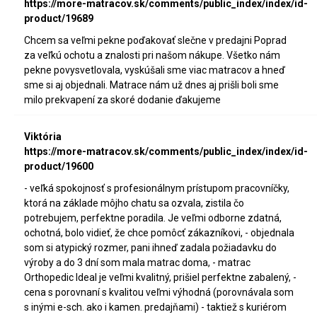
https://more-matracov.sk/comments/public_index/index/id-
product/19689
Chcem sa veľmi pekne poďakovať slečne v predajni Poprad
za veľkú ochotu a znalosti pri našom nákupe. Všetko nám
pekne povysvetlovala, vyskúšali sme viac matracov a hneď
sme si aj objednali. Matrace nám už dnes aj prišli boli sme
milo prekvapení za skoré dodanie ďakujeme
Viktória
https://more-matracov.sk/comments/public_index/index/id-
product/19600
- veľká spokojnosť s profesionálnym prístupom pracovníčky,
ktorá na základe môjho chatu sa ozvala, zistila čo
potrebujem, perfektne poradila. Je veľmi odborne zdatná,
ochotná, bolo vidieť, že chce pomôcť zákazníkovi, - objednala
som si atypický rozmer, pani ihneď zadala požiadavku do
výroby a do 3 dní som mala matrac doma, - matrac
Orthopedic Ideal je veľmi kvalitný, prišiel perfektne zabalený, -
cena s porovnaní s kvalitou veľmi výhodná (porovnávala som
s inými e-sch. ako i kamen. predajňami) - taktiež s kuriérom