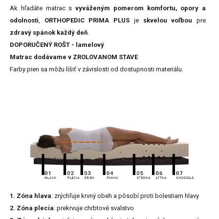
Ak hľadáte matrac s
vyváženým pomerom komfortu, opory a
odolnosti
,
ORTHOPEDIC PRIMA PLUS
je
skvelou voľbou
pre
zdravý spánok každý deň
.
DOPORUČENÝ ROŠT - lamelový
Matrac dodávame v ZROLOVANOM STAVE
Farby
pien
sa
môžu
líšiť
v
závislosti
od
dostupnosti
materiálu.
1. Zóna hlava
: zrýchľuje krvný obeh a pôsobí proti bolestiam hlavy
2. Zóna plecia
: prekrvuje chrbtové svalstvo