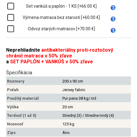
Set vankúš a paplón - 1 KS [+66.00 €]
Výmena matraca bez starosti [+60.00 €]
Odvoz starých matracov [+70.00 €]
Neprehliadnite
antibakteriálny proti-roztočový
chránič matraca v 50% zľave
a
SET PAPLÓN + VANKÚŠ v 50% zľave
Špecifikácia
Rozmery
200 x 90 cm
Poťah
Jersey fabric
Použitý materiál
Pur pena 38 kg/ m3
Výška
20 cm
Tvrdosť (1 až 5)
Stredný (3) / Stredne tvrdý (4)
Nosnosť
125 kg
Zips
Áno