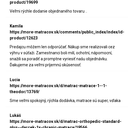
product/19699
Veľmi rýchle dodanie objednaného tovaru ..
Kamila
https://more-matracov.sk/comments/public_index/index/id-
product/12623
Predajcu môžem len odporúčať. Nákup sme realizovali cez
výhru v súťaži. Zamestnanci boli milí, ochotní, nápomocní,
snažili sa poradiť a promptne vyriesiť našu objednávku.
Ďakujeme za veľmi príjemnú skúsenosť.
Lucia
https://more-matracov.sk/d/matrac-matrace-1--1-
theodor/13769/
Sme veľmi spokojný, rýchla dodávka, matrace sú super, vďaka
Lukáš
https://more-matracov.sk/d/matrac-orthopedic-standard-
plus--darcek-1x-chranic-matraca/19566