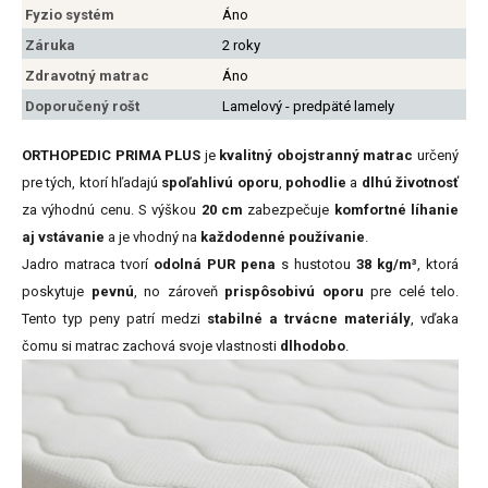
Fyzio systém
Áno
Záruka
2 roky
Zdravotný matrac
Áno
Doporučený rošt
Lamelový - predpäté lamely
ORTHOPEDIC PRIMA PLUS
je
kvalitný obojstranný matrac
určený
pre tých, ktorí hľadajú
spoľahlivú oporu
,
pohodlie
a
dlhú životnosť
za výhodnú cenu. S výškou
20 cm
zabezpečuje
komfortné líhanie
aj vstávanie
a je vhodný na
každodenné používanie
.
Jadro matraca tvorí
odolná PUR pena
s hustotou
38 kg/m³
, ktorá
poskytuje
pevnú
, no zároveň
prispôsobivú oporu
pre celé telo.
Tento typ peny patrí medzi
stabilné a trvácne materiály
, vďaka
čomu si matrac zachová svoje vlastnosti
dlhodobo
.