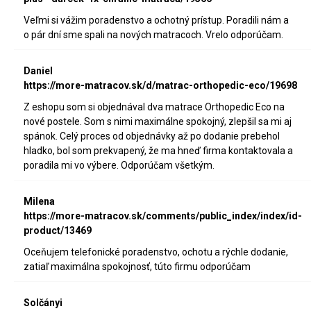
Veľmi si vážim poradenstvo a ochotný prístup. Poradili nám a
o pár dní sme spali na nových matracoch. Vrelo odporúčam.
Daniel
https://more-matracov.sk/d/matrac-orthopedic-eco/19698
Z eshopu som si objednával dva matrace Orthopedic Eco na
nové postele. Som s nimi maximálne spokojný, zlepšil sa mi aj
spánok. Celý proces od objednávky až po dodanie prebehol
hladko, bol som prekvapený, že ma hneď firma kontaktovala a
poradila mi vo výbere. Odporúčam všetkým.
Milena
https://more-matracov.sk/comments/public_index/index/id-
product/13469
Oceňujem telefonické poradenstvo, ochotu a rýchle dodanie,
zatiaľ maximálna spokojnosť, túto firmu odporúčam
Solčányi