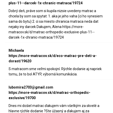
plus-11--darcek-1x-chranic-matraca/19724
Dobrý deň, práve som si kupila nizsie uvedeny matrac a
chcela by som sa spytat: 1. aka je jeho vaha (ci ho vynesiem
sama do bytu) 2. ci sa miesto chranica matraca neda dat
nejaky iny darcek Dakujem, Alena https://more-
matracov.sk/d/matrac-orthopedic-exclusive-plus-11--
darcek-1x-chranic-matraca/19724
Michaela
https://more-matracov.sk/d/eco-matrac-pre-deti-a-
dorast/19620
S matracom sme veľmi spokojní. Rýchle dodanie aj napriek
tomu, že to bol ATYP, výborná komunikácia.
lubomira2703@gmail.com
https://more-matracov.sk/d/matrac-orthopedic-
exclusive/19700
Dnes mi došiel matrac ďakujem vám všetkým za skvelé a
hlavne rýchle dodanie ?Ste úžasný a ďakujem aj za