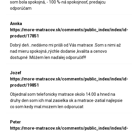
som bola spokojná, - 100 %-ná spokojnosť, predajcu
odporúčam
Annka
https://more-matracov.sk/comments/public_index/index/id-
product/17851
Dobrý deň...nedávno mi prišli od Vás matrace .Som s nimi až
nad mieru spokojná ,rýchle dodanie ,kvalita a cenovo
dostupné .Môžem len naďalej odporučiť!!!
Jozef
https://more-matracov.sk/comments/public_index/index/id-
product/19851
Objednal som telefonicky matrace okolo 14.00 a hned na
druhy den som ich mal.zasielka ok a matrace-zatial najlepsie
co som kedy mal.mozem len odporucat
Peter
https://more-matracov.sk/comments/public_index/index/id-