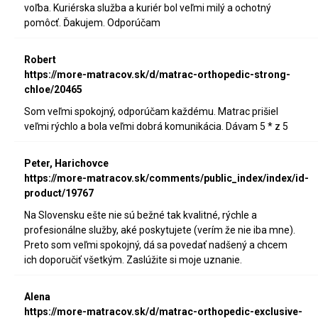
voľba. Kuriérska služba a kuriér bol veľmi milý a ochotný
pomôcť. Ďakujem. Odporúčam
Robert
https://more-matracov.sk/d/matrac-orthopedic-strong-
chloe/20465
Som veľmi spokojný, odporúčam každému. Matrac prišiel
veľmi rýchlo a bola veľmi dobrá komunikácia. Dávam 5 * z 5
Peter, Harichovce
https://more-matracov.sk/comments/public_index/index/id-
product/19767
Na Slovensku ešte nie sú bežné tak kvalitné, rýchle a
profesionálne služby, aké poskytujete (verím že nie iba mne).
Preto som veľmi spokojný, dá sa povedať nadšený a chcem
ich doporučiť všetkým. Zaslúžite si moje uznanie.
Alena
https://more-matracov.sk/d/matrac-orthopedic-exclusive-