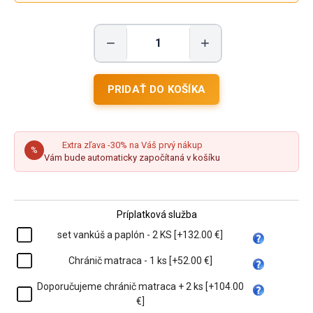
−
+
Extra zľava -30% na Váš prvý nákup
%
Vám bude automaticky započítaná v košíku
Príplatková služba
set vankúš a paplón - 2 KS [+132.00 €]
Chránič matraca - 1 ks [+52.00 €]
Doporučujeme chránič matraca + 2 ks [+104.00
€]