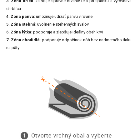
3. Zóna driek
: zaisťuje správne držanie tela pri spánku a vyrovnáva
chrbticu
4. Zóna panva
: umožňuje udržať panvu v rovine
5. Zóna stehná
: uvoľnenie stehenných svalov
6. Zóna lýtka
: podporuje a zlepšuje ideálny obeh krvi
7. Zóna chodidlá
: podporuje odpočinok nôh bez nadmerného tlaku
na päty