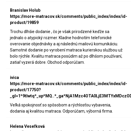
Branislav Holub
https://more-matracov.sk/comments/public_index/index/id-
product/19859
Trochu dlhšie dodanie , čo je však prirodzené keďže sa
jednalo o atypický rozmer. Kladne hodnotím telefonické
overovanie objednávky a aj následnú mailovú komunikáciu.
Samotné dodanie po vyrobení matraca kurierskou službou už
bolo rýchle. Kvalitu matraca posúdim až po dlhšom používaní,
zatiaľ vyzerá dobre. Obchod odporúčam.
ivica
https://more-matracov.sk/comments/public_index/index/id-
product/17750?
_gl=1*9tlwtq*_up*MQ..*_ga*NjA1Mzc4OTA0LjE3MTYxMDc
Veľká spokojnosť so spôsobom a rýchlosťou vybavenia,
dodania aj kvalitou matraca. Odporúčam, výborná firma.
Helena Veseľková