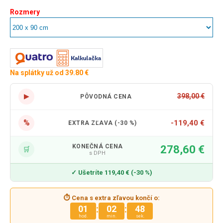
Rozmery
Na splátky už od 39.80 €
▶
398,00 €
PÔVODNÁ CENA
%
-119,40 €
EXTRA ZĽAVA (-30 %)
KONEČNÁ CENA
278,60 €
🛒
s DPH
✓ Ušetríte 119,40 € (-30 %)
⏱ Cena s extra zľavou končí o:
:
:
01
02
45
hod.
min.
sek.