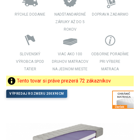
RÝCHLE DODANIE
NADŠTANDARDNÉ
DOPRAVA ZADARMO
ZÁRUKY AŽ DO 5
ROKOV
SLOVENSKÝ
VIAC AKO 100
ODBORNE PORADÍME
VÝROBCA SPOD
DRUHOV MATRACOV
PRI VÝBERE
TATIER
NA JEDNOM MIESTE
MATRACA
Tento tovar si práve prezerá 72 zákazníkov
VÝPREDAJ ROZMERU 200X90CM