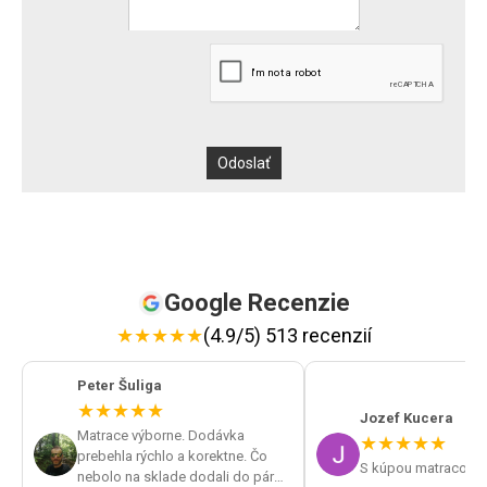
Google Recenzie
★
★
★
★
★
(4.9/5) 513 recenzií
Peter Šuliga
★
★
★
★
★
Jozef Kucera
Matrace výborne. Dodávka
★
★
★
★
★
prebehla rýchlo a korektne. Čo
S kúpou matracov s
nebolo na sklade dodali do pár