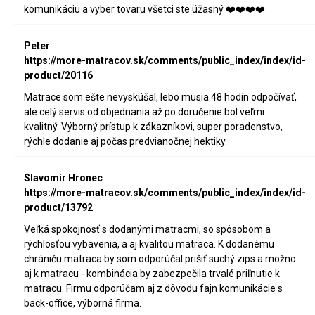
komunikáciu a vyber tovaru všetci ste úžasný ❤️❤️❤️❤️
Peter
https://more-matracov.sk/comments/public_index/index/id-
product/20116
Matrace som ešte nevyskúšal, lebo musia 48 hodín odpočívať,
ale celý servis od objednania až po doručenie bol veľmi
kvalitný. Výborný prístup k zákazníkovi, super poradenstvo,
rýchle dodanie aj počas predvianočnej hektiky.
Slavomír Hronec
https://more-matracov.sk/comments/public_index/index/id-
product/13792
Veľká spokojnosť s dodanými matracmi, so spôsobom a
rýchlosťou vybavenia, a aj kvalitou matraca. K dodanému
chrániču matraca by som odporúčal prišiť suchý zips a možno
aj k matracu - kombinácia by zabezpečila trvalé priľnutie k
matracu. Firmu odporúčam aj z dôvodu fajn komunikácie s
back-office, výborná firma.