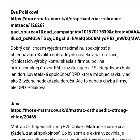
Eva Poláková
https://more-matracov.sk/d/stop-bacteria---chranic-
matraca/12626?
gad_source=1&gad_campaignid=10157017839&gbraid=0AA
iILcd_pcMG59TGcyjU&gclid=EAIaIQobChMIyoP8z_mWkQMVA
Dobrý deň, chcem vyjadriť maximálnu spokojnosť s
objednávkou. Kvalita náhradných návlekov na matrace,
rýchlosť ich výroby, komuníkácia s firmou boli na
profesionálnej úrovni. Ešte raz ďakujem. P.S.: Negatívom bola
len doručovateľská spoločnosť DPD, ktorá mi objednávku viac
ako 2 týždne nedokázala doručiť. Ale to nebola chyba firmy,
ale DPD. Poláková
Jana
https://more-matracov.sk/d/matrac-orthopedic-strong-
chloe/20465
Matrac Orthopedic Strong H25 Chloe - Matrace máme cca
týždeň, zatiaľ spokojnosť. Čo by som ale extra vyzdvihla je
vynikajúco odkomunikovaná objednávka, výroba matracov na