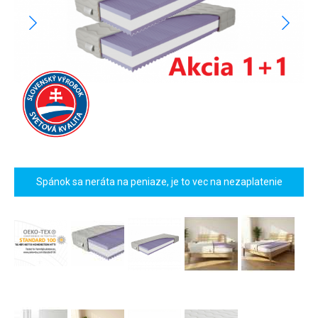
Spánok sa neráta na peniaze, je to vec na nezaplatenie