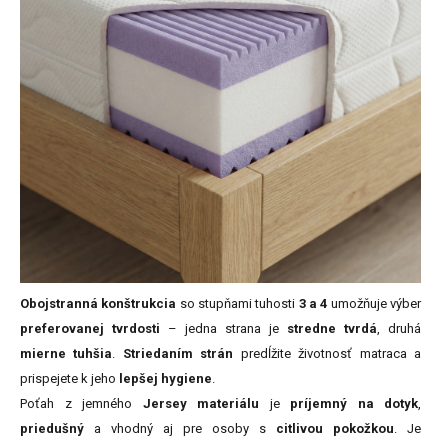
Obojstranná konštrukcia
so stupňami tuhosti
3 a 4
umožňuje výber
preferovanej tvrdosti
– jedna strana je
stredne tvrdá
, druhá
mierne tuhšia
.
Striedaním strán
predĺžite životnosť matraca a
prispejete k jeho
lepšej hygiene
.
Poťah z jemného
Jersey materiálu
je
príjemný na dotyk
,
priedušný
a vhodný aj pre osoby s
citlivou pokožkou
. Je