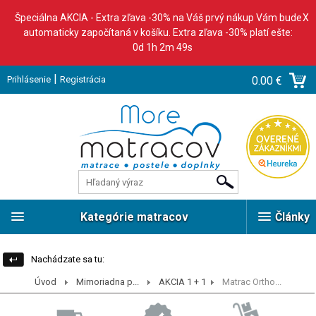
Špeciálna AKCIA - Extra zľava -30% na Váš prvý nákup Vám bude
X
automaticky započítaná v košíku. Extra zľava -30% platí ešte:
0d 1h 2m 46s
|
Prihlásenie
Registrácia
0.00 €
Kategórie matracov
Články
Nachádzate sa tu:
Úvod
Mimoriadna p...
AKCIA 1 + 1
Matrac Ortho...