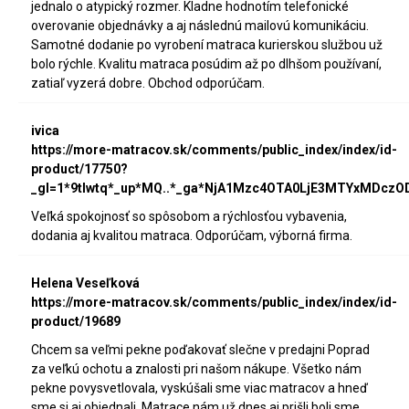
jednalo o atypický rozmer. Kladne hodnotím telefonické
overovanie objednávky a aj následnú mailovú komunikáciu.
Samotné dodanie po vyrobení matraca kurierskou službou už
bolo rýchle. Kvalitu matraca posúdim až po dlhšom používaní,
zatiaľ vyzerá dobre. Obchod odporúčam.
ivica
https://more-matracov.sk/comments/public_index/index/id-
product/17750?
_gl=1*9tlwtq*_up*MQ..*_ga*NjA1Mzc4OTA0LjE3MTYxMDc
Veľká spokojnosť so spôsobom a rýchlosťou vybavenia,
dodania aj kvalitou matraca. Odporúčam, výborná firma.
Helena Veseľková
https://more-matracov.sk/comments/public_index/index/id-
product/19689
Chcem sa veľmi pekne poďakovať slečne v predajni Poprad
za veľkú ochotu a znalosti pri našom nákupe. Všetko nám
pekne povysvetlovala, vyskúšali sme viac matracov a hneď
sme si aj objednali. Matrace nám už dnes aj prišli boli sme