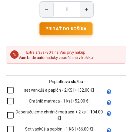
−
+
Extra zľava -30% na Váš prvý nákup
%
Vám bude automaticky započítaná v košíku
Príplatková služba
set vankúš a paplón - 2 KS [+132.00 €]
Chránič matraca - 1 ks [+52.00 €]
Doporučujeme chránič matraca + 2 ks [+104.00
€]
Set vankúš a paplón - 1 KS [+66.00 €]