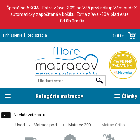
Špeciálna AKCIA - Extra zľava -30% na Váš prvý nákup Vám bude
X
automaticky započítaná v košíku. Extra zľava -30% platí ešte:
0d 0h 0m 0s
|
Prihlásenie
Registrácia
0.00 €
Kategórie matracov
Články
Nachádzate sa tu:
Úvod
Matrace pod...
Matrace 200 ...
Matrac Ortho...