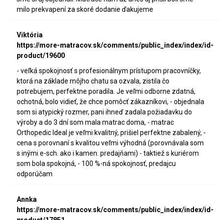
milo prekvapení za skoré dodanie ďakujeme
Viktória
https://more-matracov.sk/comments/public_index/index/id-
product/19600
- veľká spokojnosť s profesionálnym prístupom pracovníčky,
ktorá na základe môjho chatu sa ozvala, zistila čo
potrebujem, perfektne poradila. Je veľmi odborne zdatná,
ochotná, bolo vidieť, že chce pomôcť zákazníkovi, - objednala
som si atypický rozmer, pani ihneď zadala požiadavku do
výroby a do 3 dní som mala matrac doma, - matrac
Orthopedic Ideal je veľmi kvalitný, prišiel perfektne zabalený, -
cena s porovnaní s kvalitou veľmi výhodná (porovnávala som
s inými e-sch. ako i kamen. predajňami) - taktiež s kuriérom
som bola spokojná, - 100 %-ná spokojnosť, predajcu
odporúčam
Annka
https://more-matracov.sk/comments/public_index/index/id-