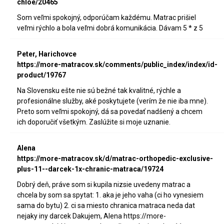
chloe/20465
Som veľmi spokojný, odporúčam každému. Matrac prišiel
veľmi rýchlo a bola veľmi dobrá komunikácia. Dávam 5 * z 5
Peter, Harichovce
https://more-matracov.sk/comments/public_index/index/id-
product/19767
Na Slovensku ešte nie sú bežné tak kvalitné, rýchle a
profesionálne služby, aké poskytujete (verím že nie iba mne).
Preto som veľmi spokojný, dá sa povedať nadšený a chcem
ich doporučiť všetkým. Zaslúžite si moje uznanie.
Alena
https://more-matracov.sk/d/matrac-orthopedic-exclusive-
plus-11--darcek-1x-chranic-matraca/19724
Dobrý deň, práve som si kupila nizsie uvedeny matrac a
chcela by som sa spytat: 1. aka je jeho vaha (ci ho vynesiem
sama do bytu) 2. ci sa miesto chranica matraca neda dat
nejaky iny darcek Dakujem, Alena https://more-