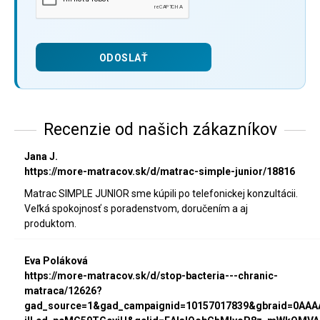
Recenzie od našich zákazníkov
Jana J.
https://more-matracov.sk/d/matrac-simple-junior/18816
Matrac SIMPLE JUNIOR sme kúpili po telefonickej konzultácii.
Veľká spokojnosť s poradenstvom, doručením a aj
produktom.
Eva Poláková
https://more-matracov.sk/d/stop-bacteria---chranic-
matraca/12626?
gad_source=1&gad_campaignid=10157017839&gbraid=0AA