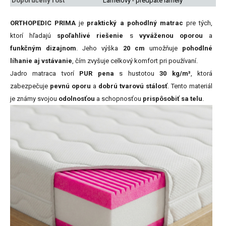
Doporučený rošt
Lamelový - predpäté lamely
ORTHOPEDIC PRIMA
je
praktický a pohodlný matrac
pre tých,
ktorí hľadajú
spoľahlivé riešenie
s
vyváženou oporou
a
funkčným dizajnom
. Jeho výška
20 cm
umožňuje
pohodlné
líhanie aj vstávanie
, čím zvyšuje celkový komfort pri používaní.
Jadro matraca tvorí
PUR pena
s hustotou
30 kg/m³
, ktorá
zabezpečuje
pevnú oporu
a
dobrú tvarovú stálosť
. Tento materiál
je známy svojou
odolnosťou
a schopnosťou
prispôsobiť sa telu
.