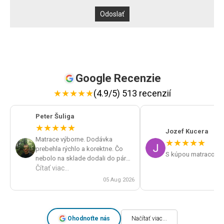
Google Recenzie
★
★
★
★
★
(4.9/5) 513 recenzií
Peter Šuliga
★
★
★
★
★
Jozef Kucera
Matrace výborne. Dodávka
★
★
★
★
★
prebehla rýchlo a korektne. Čo
S kúpou matracov s
nebolo na sklade dodali do pár
dní. Veľká spokojnosť a určite by
Čítať viac...
som obchod odporúčal.
05 Aug 2026
Ohodnoťte nás
Načítať viac...