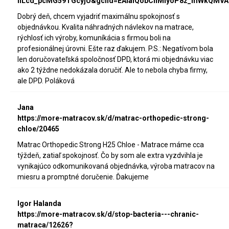
iILcd_pcMG59TGcyjU&gclid=EAIaIQobChMIyoP8z_mWkQMVA
Dobrý deň, chcem vyjadriť maximálnu spokojnosť s
objednávkou. Kvalita náhradných návlekov na matrace,
rýchlosť ich výroby, komuníkácia s firmou boli na
profesionálnej úrovni. Ešte raz ďakujem. P.S.: Negatívom bola
len doručovateľská spoločnosť DPD, ktorá mi objednávku viac
ako 2 týždne nedokázala doručiť. Ale to nebola chyba firmy,
ale DPD. Poláková
Jana
https://more-matracov.sk/d/matrac-orthopedic-strong-
chloe/20465
Matrac Orthopedic Strong H25 Chloe - Matrace máme cca
týždeň, zatiaľ spokojnosť. Čo by som ale extra vyzdvihla je
vynikajúco odkomunikovaná objednávka, výroba matracov na
miesru a promptné doručenie. Ďakujeme
Igor Halanda
https://more-matracov.sk/d/stop-bacteria---chranic-
matraca/12626?