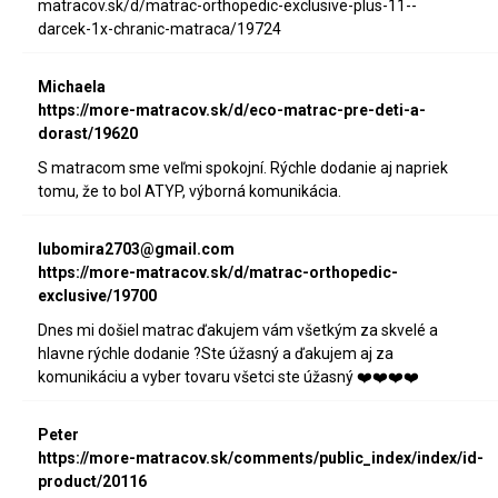
matracov.sk/d/matrac-orthopedic-exclusive-plus-11--
darcek-1x-chranic-matraca/19724
Michaela
https://more-matracov.sk/d/eco-matrac-pre-deti-a-
dorast/19620
S matracom sme veľmi spokojní. Rýchle dodanie aj napriek
tomu, že to bol ATYP, výborná komunikácia.
lubomira2703@gmail.com
https://more-matracov.sk/d/matrac-orthopedic-
exclusive/19700
Dnes mi došiel matrac ďakujem vám všetkým za skvelé a
hlavne rýchle dodanie ?Ste úžasný a ďakujem aj za
komunikáciu a vyber tovaru všetci ste úžasný ❤️❤️❤️❤️
Peter
https://more-matracov.sk/comments/public_index/index/id-
product/20116