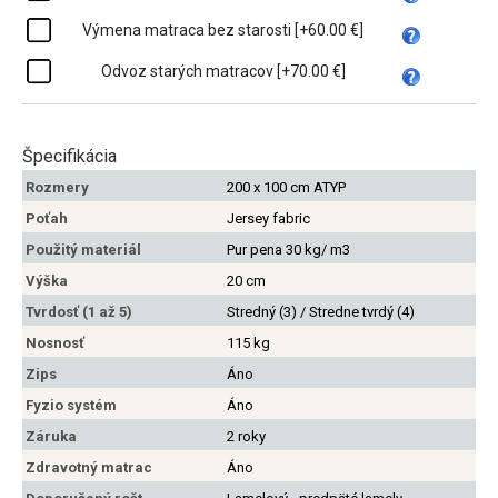
Výmena matraca bez starosti [+60.00 €]
Odvoz starých matracov [+70.00 €]
Špecifikácia
Rozmery
200 x 100 cm ATYP
Poťah
Jersey fabric
Použitý materiál
Pur pena 30 kg/ m3
Výška
20 cm
Tvrdosť (1 až 5)
Stredný (3) / Stredne tvrdý (4)
Nosnosť
115 kg
Zips
Áno
Fyzio systém
Áno
Záruka
2 roky
Zdravotný matrac
Áno