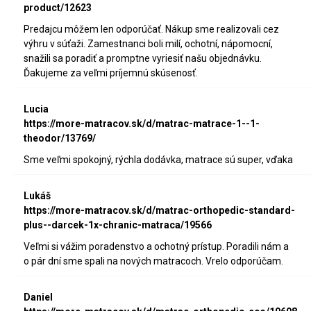
product/12623
Predajcu môžem len odporúčať. Nákup sme realizovali cez
výhru v súťaži. Zamestnanci boli milí, ochotní, nápomocní,
snažili sa poradiť a promptne vyriesiť našu objednávku.
Ďakujeme za veľmi príjemnú skúsenosť.
Lucia
https://more-matracov.sk/d/matrac-matrace-1--1-
theodor/13769/
Sme veľmi spokojný, rýchla dodávka, matrace sú super, vďaka
Lukáš
https://more-matracov.sk/d/matrac-orthopedic-standard-
plus--darcek-1x-chranic-matraca/19566
Veľmi si vážim poradenstvo a ochotný prístup. Poradili nám a
o pár dní sme spali na nových matracoch. Vrelo odporúčam.
Daniel