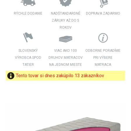
RÝCHLE DODANIE
NADŠTANDARDNÉ
DOPRAVA ZADARMO
ZÁRUKY AŽ DO 5
ROKOV
SLOVENSKÝ
VIAC AKO 100
ODBORNE PORADÍME
VÝROBCA SPOD
DRUHOV MATRACOV
PRI VÝBERE
TATIER
NA JEDNOM MIESTE
MATRACA
Tento tovar si dnes zakúpilo 13 zákazníkov