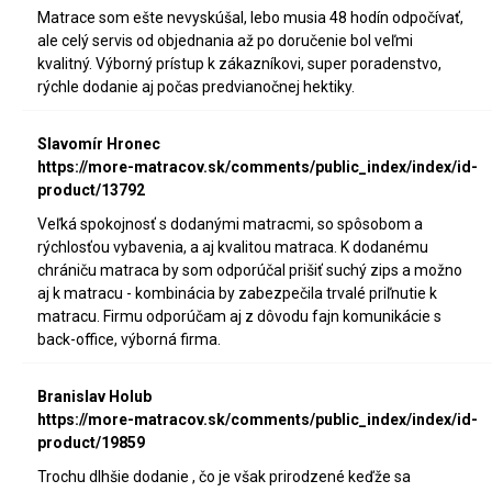
Matrace som ešte nevyskúšal, lebo musia 48 hodín odpočívať,
ale celý servis od objednania až po doručenie bol veľmi
kvalitný. Výborný prístup k zákazníkovi, super poradenstvo,
rýchle dodanie aj počas predvianočnej hektiky.
Slavomír Hronec
https://more-matracov.sk/comments/public_index/index/id-
product/13792
Veľká spokojnosť s dodanými matracmi, so spôsobom a
rýchlosťou vybavenia, a aj kvalitou matraca. K dodanému
chrániču matraca by som odporúčal prišiť suchý zips a možno
aj k matracu - kombinácia by zabezpečila trvalé priľnutie k
matracu. Firmu odporúčam aj z dôvodu fajn komunikácie s
back-office, výborná firma.
Branislav Holub
https://more-matracov.sk/comments/public_index/index/id-
product/19859
Trochu dlhšie dodanie , čo je však prirodzené keďže sa