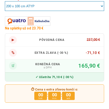
Na splátky už od 23.70 €
▶
237,00 €
PÔVODNÁ CENA
%
-71,10 €
EXTRA ZĽAVA (-30 %)
KONEČNÁ CENA
165,90 €
🛒
s DPH
✓ Ušetríte 71,10 € (-30 %)
⏱ Cena s extra zľavou končí o:
:
:
00
00
00
hod.
min.
sek.