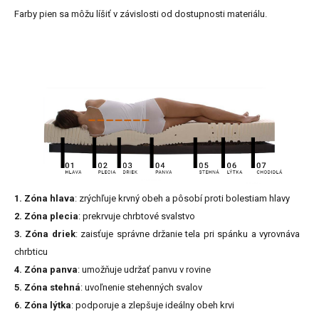
Farby
pien
sa
môžu
líšiť
v
závislosti
od
dostupnosti
materiálu.
1. Zóna hlava
: zrýchľuje krvný obeh a pôsobí proti bolestiam hlavy
2. Zóna plecia
: prekrvuje chrbtové svalstvo
3. Zóna driek
: zaisťuje správne držanie tela pri spánku a vyrovnáva
chrbticu
4. Zóna panva
: umožňuje udržať panvu v rovine
5. Zóna stehná
: uvoľnenie stehenných svalov
6. Zóna lýtka
: podporuje a zlepšuje ideálny obeh krvi