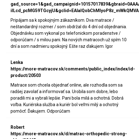
gad_source=1&gad_campaignid=10157017839&gbraid=0AA
iILcd_pcMG59TGcyjU&gclid=EAIaIQobChMIyoP8z_mWkQMVA
Pripájam sa k spokojným zákazníkom. Dva matrace /
neštandardný rozmer / som obdržal do 4 dní od objednania.
Objednávku som vykonal po telefonickom poradenstve /
odporúčam / s milou pani. Na nových matracoch už spím 10
dní a som nadmieru spokojný. Ešte raz ďakujem. Igor
Lenka
https://more-matracov.sk/comments/public_index/index/id-
product/20503
Matrace som chcela objednať online, ale rozhodla som sa
radšej zavolať a informovať sa. Urobila som dobre, lebo
poradili mi a vybrali lepšie. Pani bola milá a ochotná. Dobrá
voľba. Kuriérska služba a kuriér bol veľmi milý a ochotný
pomôcť. Ďakujem. Odporúčam
Robert
https://more-matracov.sk/d/matrac-orthopedic-strong-