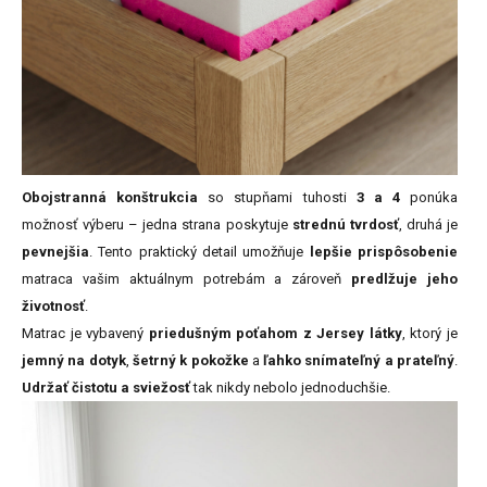
Obojstranná konštrukcia
so stupňami tuhosti
3 a 4
ponúka
možnosť výberu – jedna strana poskytuje
strednú tvrdosť
, druhá je
pevnejšia
. Tento praktický detail umožňuje
lepšie prispôsobenie
matraca vašim aktuálnym potrebám a zároveň
predlžuje jeho
životnosť
.
Matrac je vybavený
priedušným poťahom z Jersey látky
, ktorý je
jemný na dotyk
,
šetrný k pokožke
a
ľahko snímateľný a prateľný
.
Udržať čistotu a sviežosť
tak nikdy nebolo jednoduchšie.