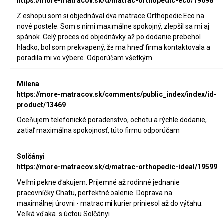
https://more-matracov.sk/d/matrac-orthopedic-eco/19698
Z eshopu som si objednával dva matrace Orthopedic Eco na
nové postele. Som s nimi maximálne spokojný, zlepšil sa mi aj
spánok. Celý proces od objednávky až po dodanie prebehol
hladko, bol som prekvapený, že ma hneď firma kontaktovala a
poradila mi vo výbere. Odporúčam všetkým.
Milena
https://more-matracov.sk/comments/public_index/index/id-
product/13469
Oceňujem telefonické poradenstvo, ochotu a rýchle dodanie,
zatiaľ maximálna spokojnosť, túto firmu odporúčam
Solčányi
https://more-matracov.sk/d/matrac-orthopedic-ideal/19599
Veľmi pekne ďakujem. Príjemné až rodinné jednanie
pracovníčky Chatu, perfektné balenie. Doprava na
maximálnej úrovni - matrac mi kurier priniesol až do výťahu.
Veľká vďaka. s úctou Solčányi