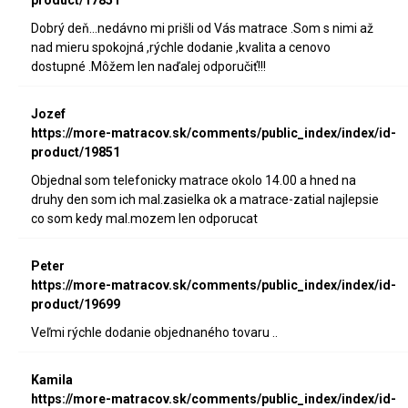
product/17851
Dobrý deň...nedávno mi prišli od Vás matrace .Som s nimi až
nad mieru spokojná ,rýchle dodanie ,kvalita a cenovo
dostupné .Môžem len naďalej odporučiť!!!
Jozef
https://more-matracov.sk/comments/public_index/index/id-
product/19851
Objednal som telefonicky matrace okolo 14.00 a hned na
druhy den som ich mal.zasielka ok a matrace-zatial najlepsie
co som kedy mal.mozem len odporucat
Peter
https://more-matracov.sk/comments/public_index/index/id-
product/19699
Veľmi rýchle dodanie objednaného tovaru ..
Kamila
https://more-matracov.sk/comments/public_index/index/id-