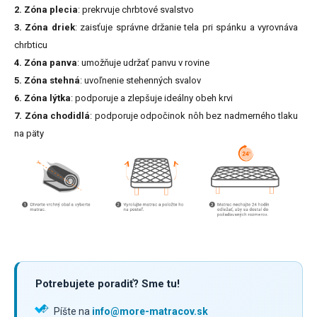
2. Zóna plecia
: prekrvuje chrbtové svalstvo
3. Zóna driek
: zaisťuje správne držanie tela pri spánku a vyrovnáva
chrbticu
4. Zóna panva
: umožňuje udržať panvu v rovine
5. Zóna stehná
: uvoľnenie stehenných svalov
6. Zóna lýtka
: podporuje a zlepšuje ideálny obeh krvi
7. Zóna chodidlá
: podporuje odpočinok nôh bez nadmerného tlaku
na päty
Potrebujete poradiť? Sme tu!
Píšte na
info@more-matracov.sk