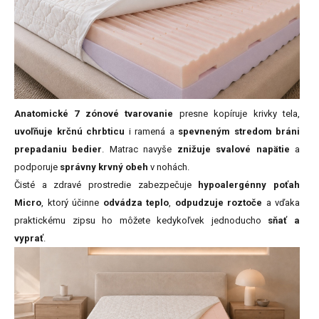
Anatomické 7 zónové tvarovanie
presne kopíruje krivky tela,
uvoľňuje krčnú chrbticu
i ramená a
spevneným stredom bráni
prepadaniu bedier
. Matrac navyše
znižuje svalové napätie
a
podporuje
správny krvný obeh
v nohách.
Čisté a zdravé prostredie zabezpečuje
hypoalergénny poťah
Micro
, ktorý účinne
odvádza teplo
,
odpudzuje roztoče
a vďaka
praktickému zipsu ho môžete kedykoľvek jednoducho
sňať a
vyprať
.