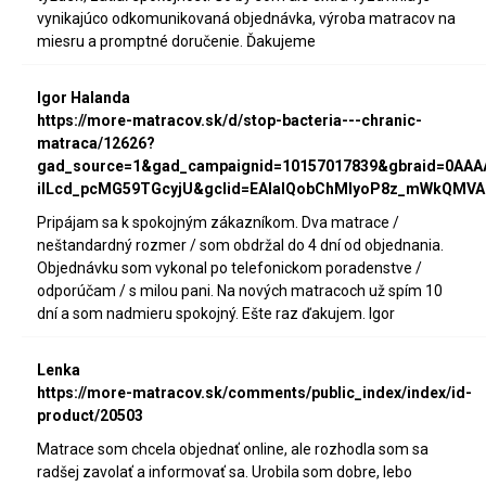
vynikajúco odkomunikovaná objednávka, výroba matracov na
miesru a promptné doručenie. Ďakujeme
Igor Halanda
https://more-matracov.sk/d/stop-bacteria---chranic-
matraca/12626?
gad_source=1&gad_campaignid=10157017839&gbraid=0AA
iILcd_pcMG59TGcyjU&gclid=EAIaIQobChMIyoP8z_mWkQMVA
Pripájam sa k spokojným zákazníkom. Dva matrace /
neštandardný rozmer / som obdržal do 4 dní od objednania.
Objednávku som vykonal po telefonickom poradenstve /
odporúčam / s milou pani. Na nových matracoch už spím 10
dní a som nadmieru spokojný. Ešte raz ďakujem. Igor
Lenka
https://more-matracov.sk/comments/public_index/index/id-
product/20503
Matrace som chcela objednať online, ale rozhodla som sa
radšej zavolať a informovať sa. Urobila som dobre, lebo