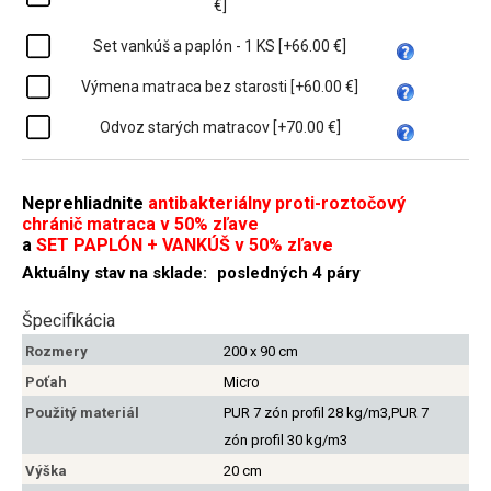
€]
Set vankúš a paplón - 1 KS [+66.00 €]
Výmena matraca bez starosti [+60.00 €]
Odvoz starých matracov [+70.00 €]
Neprehliadnite
antibakteriálny proti-roztočový
chránič matraca v 50% zľave
a
SET PAPLÓN + VANKÚŠ v 50% zľave
Aktuálny stav na sklade:
posledných 4 páry
Špecifikácia
Rozmery
200 x 90 cm
Poťah
Micro
Použitý materiál
PUR 7 zón profil 28 kg/m3,PUR 7
zón profil 30 kg/m3
Výška
20 cm