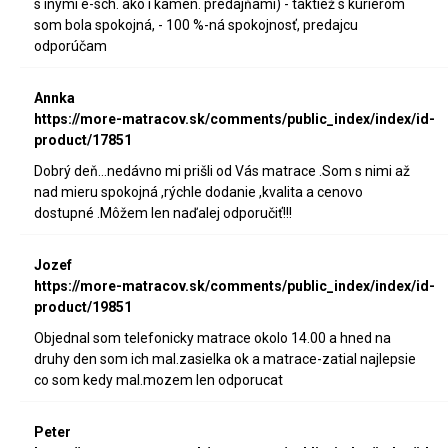
s inými e-sch. ako i kamen. predajňami) - taktiež s kuriérom
som bola spokojná, - 100 %-ná spokojnosť, predajcu
odporúčam
Annka
https://more-matracov.sk/comments/public_index/index/id-
product/17851
Dobrý deň...nedávno mi prišli od Vás matrace .Som s nimi až
nad mieru spokojná ,rýchle dodanie ,kvalita a cenovo
dostupné .Môžem len naďalej odporučiť!!!
Jozef
https://more-matracov.sk/comments/public_index/index/id-
product/19851
Objednal som telefonicky matrace okolo 14.00 a hned na
druhy den som ich mal.zasielka ok a matrace-zatial najlepsie
co som kedy mal.mozem len odporucat
Peter