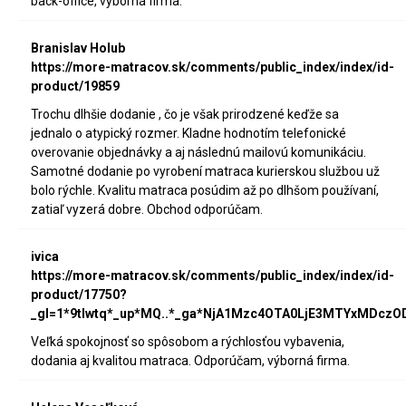
back-office, výborná firma.
Branislav Holub
https://more-matracov.sk/comments/public_index/index/id-
product/19859
Trochu dlhšie dodanie , čo je však prirodzené keďže sa
jednalo o atypický rozmer. Kladne hodnotím telefonické
overovanie objednávky a aj následnú mailovú komunikáciu.
Samotné dodanie po vyrobení matraca kurierskou službou už
bolo rýchle. Kvalitu matraca posúdim až po dlhšom používaní,
zatiaľ vyzerá dobre. Obchod odporúčam.
ivica
https://more-matracov.sk/comments/public_index/index/id-
product/17750?
_gl=1*9tlwtq*_up*MQ..*_ga*NjA1Mzc4OTA0LjE3MTYxMDc
Veľká spokojnosť so spôsobom a rýchlosťou vybavenia,
dodania aj kvalitou matraca. Odporúčam, výborná firma.