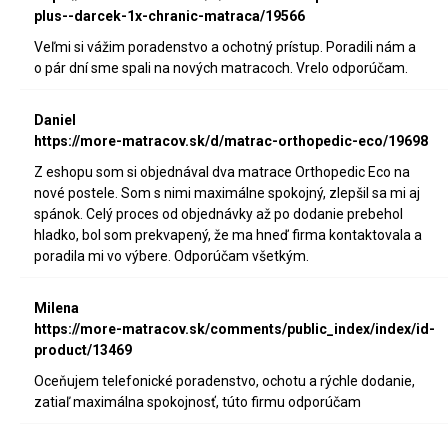
plus--darcek-1x-chranic-matraca/19566
Veľmi si vážim poradenstvo a ochotný prístup. Poradili nám a
o pár dní sme spali na nových matracoch. Vrelo odporúčam.
Daniel
https://more-matracov.sk/d/matrac-orthopedic-eco/19698
Z eshopu som si objednával dva matrace Orthopedic Eco na
nové postele. Som s nimi maximálne spokojný, zlepšil sa mi aj
spánok. Celý proces od objednávky až po dodanie prebehol
hladko, bol som prekvapený, že ma hneď firma kontaktovala a
poradila mi vo výbere. Odporúčam všetkým.
Milena
https://more-matracov.sk/comments/public_index/index/id-
product/13469
Oceňujem telefonické poradenstvo, ochotu a rýchle dodanie,
zatiaľ maximálna spokojnosť, túto firmu odporúčam