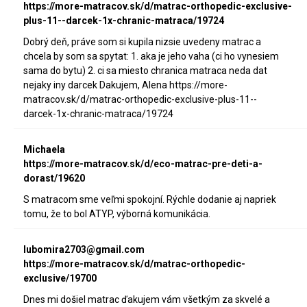
https://more-matracov.sk/d/matrac-orthopedic-exclusive-
plus-11--darcek-1x-chranic-matraca/19724
Dobrý deň, práve som si kupila nizsie uvedeny matrac a
chcela by som sa spytat: 1. aka je jeho vaha (ci ho vynesiem
sama do bytu) 2. ci sa miesto chranica matraca neda dat
nejaky iny darcek Dakujem, Alena https://more-
matracov.sk/d/matrac-orthopedic-exclusive-plus-11--
darcek-1x-chranic-matraca/19724
Michaela
https://more-matracov.sk/d/eco-matrac-pre-deti-a-
dorast/19620
S matracom sme veľmi spokojní. Rýchle dodanie aj napriek
tomu, že to bol ATYP, výborná komunikácia.
lubomira2703@gmail.com
https://more-matracov.sk/d/matrac-orthopedic-
exclusive/19700
Dnes mi došiel matrac ďakujem vám všetkým za skvelé a