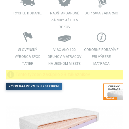
RÝCHLE DODANIE
NADŠTANDARDNÉ
DOPRAVA ZADARMO
ZÁRUKY AŽ DO 5
ROKOV
SLOVENSKÝ
VIAC AKO 100
ODBORNE PORADÍME
VÝROBCA SPOD
DRUHOV MATRACOV
PRI VÝBERE
TATIER
NA JEDNOM MIESTE
MATRACA
Tento týždeň zakúpilo 29 zákazníkov
VÝPREDAJ ROZMERU 200X90CM