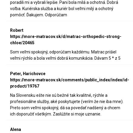
poradili mi a vybrali lepšie. Pani bola milá a ochotná. Dobrá
voľba. Kuriérska služba a kuriér bol veľmi milý a ochotný
pomôcť. Ďakujem. Odporúčam
Robert
https://more-matracov.sk/d/matrac-orthopedic-strong-
chloe/20465
Som veľmi spokojný, odporúčam každému. Matrac prišiel
veľmi rýchlo a bola veľmi dobrá komunikácia. Dávam 5 * z 5
Peter, Harichovce
https://more-matracov.sk/comments/public_index/index/id-
product/19767
Na Slovensku ešte nie sú bežné tak kvalitné, rýchle a
profesionálne služby, aké poskytujete (verím že nie iba mne).
Preto som veľmi spokojný, dá sa povedať nadšený a chcem
ich doporučiť všetkým. Zaslúžite si moje uznanie.
Alena