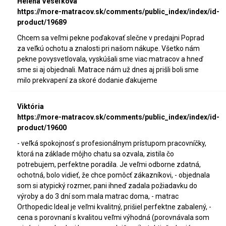
Helena Veseľková
https://more-matracov.sk/comments/public_index/index/id-
product/19689
Chcem sa veľmi pekne poďakovať slečne v predajni Poprad
za veľkú ochotu a znalosti pri našom nákupe. Všetko nám
pekne povysvetlovala, vyskúšali sme viac matracov a hneď
sme si aj objednali. Matrace nám už dnes aj prišli boli sme
milo prekvapení za skoré dodanie ďakujeme
Viktória
https://more-matracov.sk/comments/public_index/index/id-
product/19600
- veľká spokojnosť s profesionálnym prístupom pracovníčky,
ktorá na základe môjho chatu sa ozvala, zistila čo
potrebujem, perfektne poradila. Je veľmi odborne zdatná,
ochotná, bolo vidieť, že chce pomôcť zákazníkovi, - objednala
som si atypický rozmer, pani ihneď zadala požiadavku do
výroby a do 3 dní som mala matrac doma, - matrac
Orthopedic Ideal je veľmi kvalitný, prišiel perfektne zabalený, -
cena s porovnaní s kvalitou veľmi výhodná (porovnávala som