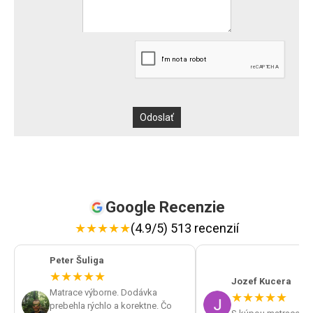
Google Recenzie
★
★
★
★
★
(4.9/5) 513 recenzií
Peter Šuliga
★
★
★
★
★
Jozef Kucera
Matrace výborne. Dodávka
★
★
★
★
★
prebehla rýchlo a korektne. Čo