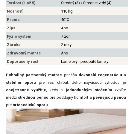
Tvrdosť (1 až 5)
Stredný (3) / Stredne tvrdý (4)
Nosnosť
110 kg
Pranie
40°C
Zips
Áno
Fyzio systém
7 zón
Záruka
2 roky
Zdravotný matrac
Áno
Doporučený rošt
Lamelový - predpäté lamely
Pohodlný partnerský matrac
prináša
dokonalú regeneráciu
a
stabilnú oporu
pre váš chrbát. Jeho najväčšou výhodou je
obojstranné využitie
, kedy si
jednoduchým otočením
zvolíte
medzi
strednou penou
pre poddajný komfort a
pevnejšou penou
pre
ortopedickú oporu
.