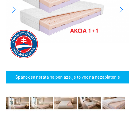
Spánok sa neráta na peniaze, je to vec na nezaplatenie