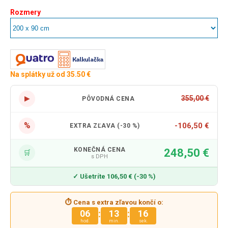
Rozmery
Na splátky už od 35.50 €
▶
355,00 €
PÔVODNÁ CENA
%
-106,50 €
EXTRA ZĽAVA (-30 %)
KONEČNÁ CENA
248,50 €
🛒
s DPH
✓ Ušetríte 106,50 € (-30 %)
⏱ Cena s extra zľavou končí o:
:
:
06
13
15
hod.
min.
sek.