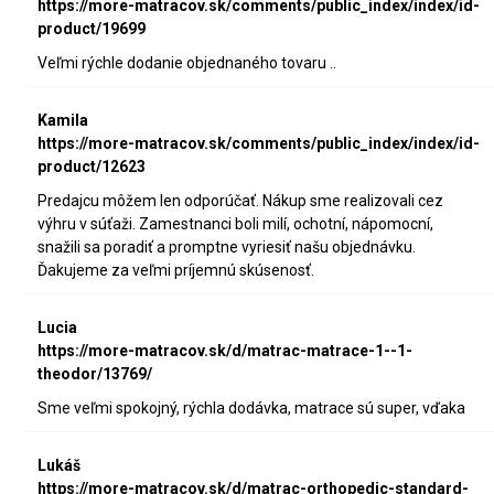
https://more-matracov.sk/comments/public_index/index/id-
product/19699
Veľmi rýchle dodanie objednaného tovaru ..
Kamila
https://more-matracov.sk/comments/public_index/index/id-
product/12623
Predajcu môžem len odporúčať. Nákup sme realizovali cez
výhru v súťaži. Zamestnanci boli milí, ochotní, nápomocní,
snažili sa poradiť a promptne vyriesiť našu objednávku.
Ďakujeme za veľmi príjemnú skúsenosť.
Lucia
https://more-matracov.sk/d/matrac-matrace-1--1-
theodor/13769/
Sme veľmi spokojný, rýchla dodávka, matrace sú super, vďaka
Lukáš
https://more-matracov.sk/d/matrac-orthopedic-standard-