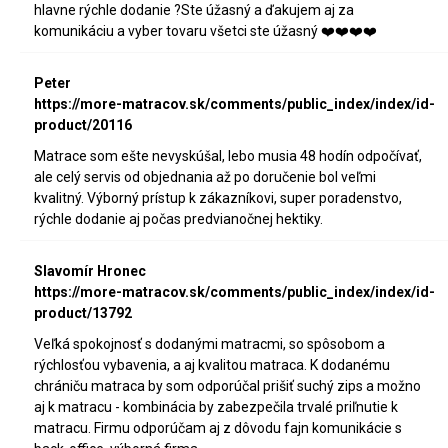
hlavne rýchle dodanie ?Ste úžasný a ďakujem aj za
komunikáciu a vyber tovaru všetci ste úžasný ❤️❤️❤️❤️
Peter
https://more-matracov.sk/comments/public_index/index/id-
product/20116
Matrace som ešte nevyskúšal, lebo musia 48 hodín odpočívať,
ale celý servis od objednania až po doručenie bol veľmi
kvalitný. Výborný prístup k zákazníkovi, super poradenstvo,
rýchle dodanie aj počas predvianočnej hektiky.
Slavomír Hronec
https://more-matracov.sk/comments/public_index/index/id-
product/13792
Veľká spokojnosť s dodanými matracmi, so spôsobom a
rýchlosťou vybavenia, a aj kvalitou matraca. K dodanému
chrániču matraca by som odporúčal prišiť suchý zips a možno
aj k matracu - kombinácia by zabezpečila trvalé priľnutie k
matracu. Firmu odporúčam aj z dôvodu fajn komunikácie s