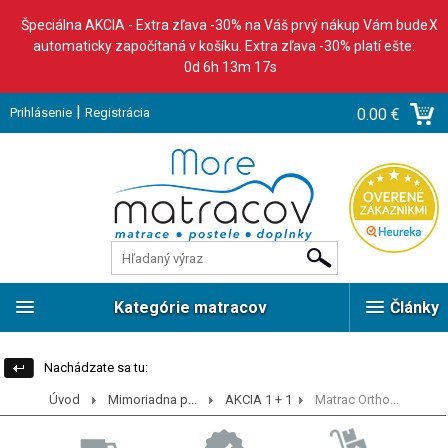
Špeciálna AKCIA - Extra zľava -30% na Váš prvý nákup Vám bude
X
automaticky započítaná v košíku. Extra zľava -30% platí ešte:
0d 6h 13m 16s
|
Prihlásenie
Registrácia
0.00 €
Kategórie matracov
Články
Nachádzate sa tu:
Úvod
Mimoriadna p...
AKCIA 1 + 1
Matrac Ortho...