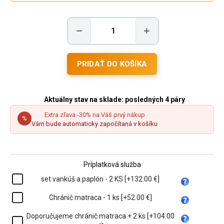
−
+
Aktuálny stav na sklade:
posledných 4 páry
Extra zľava -30% na Váš prvý nákup
%
Vám bude automaticky započítaná v košíku
Príplatková služba
set vankúš a paplón - 2 KS [+132.00 €]
Chránič matraca - 1 ks [+52.00 €]
Doporučujeme chránič matraca + 2 ks [+104.00