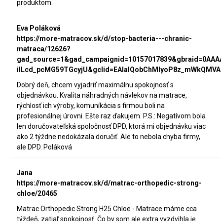
produktom.
Eva Poláková
https://more-matracov.sk/d/stop-bacteria---chranic-
matraca/12626?
gad_source=1&gad_campaignid=10157017839&gbraid=0AA
iILcd_pcMG59TGcyjU&gclid=EAIaIQobChMIyoP8z_mWkQMVA
Dobrý deň, chcem vyjadriť maximálnu spokojnosť s
objednávkou. Kvalita náhradných návlekov na matrace,
rýchlosť ich výroby, komuníkácia s firmou boli na
profesionálnej úrovni. Ešte raz ďakujem. P.S.: Negatívom bola
len doručovateľská spoločnosť DPD, ktorá mi objednávku viac
ako 2 týždne nedokázala doručiť. Ale to nebola chyba firmy,
ale DPD. Poláková
Jana
https://more-matracov.sk/d/matrac-orthopedic-strong-
chloe/20465
Matrac Orthopedic Strong H25 Chloe - Matrace máme cca
týždeň, zatiaľ spokojnosť. Čo by som ale extra vyzdvihla je