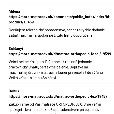
Milena
https://more-matracov.sk/comments/public_index/index/id-
product/13469
Oceňujem telefonické poradenstvo, ochotu a rýchle dodanie,
zatiaľ maximálna spokojnosť, túto firmu odporúčam
Solčányi
https://more-matracov.sk/d/matrac-orthopedic-ideal/19599
Veľmi pekne ďakujem. Príjemné až rodinné jednanie
pracovníčky Chatu, perfektné balenie. Doprava na
maximálnej úrovni - matrac mi kurier priniesol až do výťahu.
Veľká vďaka. s úctou Solčányi
Bohuš
https://more-matracov.sk/d/matrac-orthopedic-lux/19457
Zakúpili sme od Vás matrace ORTOPEDIK LUX. Sme veľmi
spokojní s kvalitou a taktiež s poradenstvom pri objednávaní