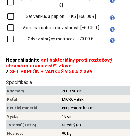
€]
Set vankúš a paplón - 1 KS [+66.00 €]
Výmena matraca bez starosti [+60.00 €]
Odvoz starých matracov [+70.00 €]
Neprehliadnite
antibakteriálny proti-roztočový
chránič matraca v 50% zľave
a
SET PAPLÓN + VANKÚŠ v 50% zľave
Špecifikácia
Rozmery
200 x 90 cm
Poťah
MICROFIBER
Použitý materiál
Pur pena 28 kg/ m3
Výška
15 cm
Tvrdosť (1 až 5)
Stredný (3)
Nosnosť
90 kg