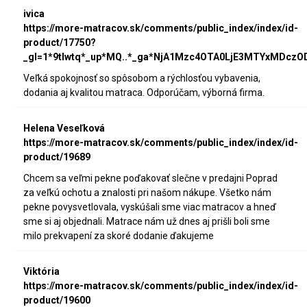
ivica
https://more-matracov.sk/comments/public_index/index/id-
product/17750?
_gl=1*9tlwtq*_up*MQ..*_ga*NjA1Mzc4OTA0LjE3MTYxMDc
Veľká spokojnosť so spôsobom a rýchlosťou vybavenia,
dodania aj kvalitou matraca. Odporúčam, výborná firma.
Helena Veseľková
https://more-matracov.sk/comments/public_index/index/id-
product/19689
Chcem sa veľmi pekne poďakovať slečne v predajni Poprad
za veľkú ochotu a znalosti pri našom nákupe. Všetko nám
pekne povysvetlovala, vyskúšali sme viac matracov a hneď
sme si aj objednali. Matrace nám už dnes aj prišli boli sme
milo prekvapení za skoré dodanie ďakujeme
Viktória
https://more-matracov.sk/comments/public_index/index/id-
product/19600