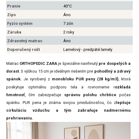
Pranie
40°C
Zips
Áno
Fyzio systém
7 zón
Záruka
2 roky
Zdravotný matrac
Áno
Doporučený rošt
Lamelový - predpäté lamely
Matrac
ORTHOPEDIC ZARA
je špeciálne navrhnutý
pre dospelých a
dorast
. S výškou 15 cm je ideálnym riešením pre
pohodlný a zdravý
)
spánok.
Je vyrobený z
monobloku PUR peny (28 kg/m
, ktorá
3
poskytuje optimálnu podporu tela a rovnomerne r
ozkladá
hmotnosť
, čím zabezpečuje
správnu polohu chrbtice
počas
spánku. PUR pena je známa svojou priedušnosťou, čo z
lepšuje
cirkuláciu vzduchu a tým zabraňuje nadmernému
prehrievaniu.