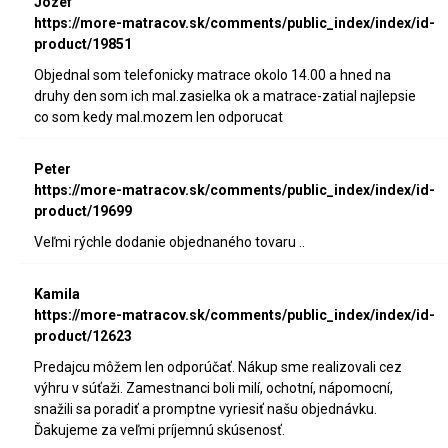
Jozef
https://more-matracov.sk/comments/public_index/index/id-
product/19851
Objednal som telefonicky matrace okolo 14.00 a hned na
druhy den som ich mal.zasielka ok a matrace-zatial najlepsie
co som kedy mal.mozem len odporucat
Peter
https://more-matracov.sk/comments/public_index/index/id-
product/19699
Veľmi rýchle dodanie objednaného tovaru ..
Kamila
https://more-matracov.sk/comments/public_index/index/id-
product/12623
Predajcu môžem len odporúčať. Nákup sme realizovali cez
výhru v súťaži. Zamestnanci boli milí, ochotní, nápomocní,
snažili sa poradiť a promptne vyriesiť našu objednávku.
Ďakujeme za veľmi príjemnú skúsenosť.