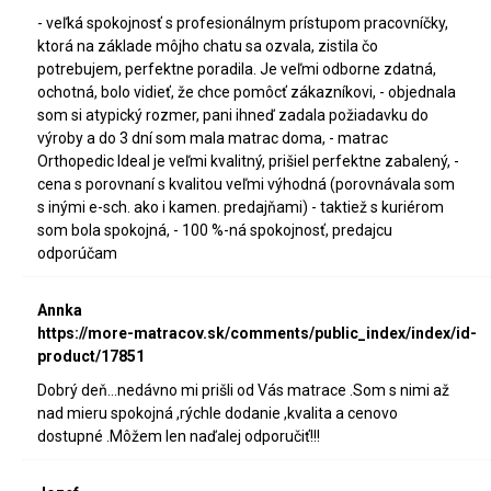
- veľká spokojnosť s profesionálnym prístupom pracovníčky,
ktorá na základe môjho chatu sa ozvala, zistila čo
potrebujem, perfektne poradila. Je veľmi odborne zdatná,
ochotná, bolo vidieť, že chce pomôcť zákazníkovi, - objednala
som si atypický rozmer, pani ihneď zadala požiadavku do
výroby a do 3 dní som mala matrac doma, - matrac
Orthopedic Ideal je veľmi kvalitný, prišiel perfektne zabalený, -
cena s porovnaní s kvalitou veľmi výhodná (porovnávala som
s inými e-sch. ako i kamen. predajňami) - taktiež s kuriérom
som bola spokojná, - 100 %-ná spokojnosť, predajcu
odporúčam
Annka
https://more-matracov.sk/comments/public_index/index/id-
product/17851
Dobrý deň...nedávno mi prišli od Vás matrace .Som s nimi až
nad mieru spokojná ,rýchle dodanie ,kvalita a cenovo
dostupné .Môžem len naďalej odporučiť!!!