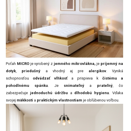
Poťah
MICRO
je vyrobený z
jemného mikrovlákna,
je
príjemný na
dotyk
,
priedušný
a vhodný aj pre
alergikov
. Vyniká
schopnosťou
odvádzať vlhkosť
a prispieva k
čistému a
pohodlnému spánku
. Je
snímateľný
a
prateľný
, čo
zabezpečuje
jednoduchú údržbu
a
dlhodobú hygienu
. Vďaka
svojej
mäkkosti
a
praktickým vlastnostiam
je obľúbenou voľbou.