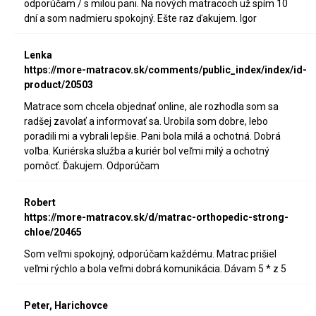
odporúčam / s milou pani. Na nových matracoch už spím 10
dní a som nadmieru spokojný. Ešte raz ďakujem. Igor
Lenka
https://more-matracov.sk/comments/public_index/index/id-
product/20503
Matrace som chcela objednať online, ale rozhodla som sa
radšej zavolať a informovať sa. Urobila som dobre, lebo
poradili mi a vybrali lepšie. Pani bola milá a ochotná. Dobrá
voľba. Kuriérska služba a kuriér bol veľmi milý a ochotný
pomôcť. Ďakujem. Odporúčam
Robert
https://more-matracov.sk/d/matrac-orthopedic-strong-
chloe/20465
Som veľmi spokojný, odporúčam každému. Matrac prišiel
veľmi rýchlo a bola veľmi dobrá komunikácia. Dávam 5 * z 5
Peter, Harichovce