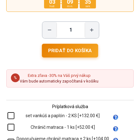
:
:
03
09
34
hod.
min.
sek.
−
+
Extra zľava -30% na Váš prvý nákup
%
Vám bude automaticky započítaná v košíku
Príplatková služba
set vankúš a paplón - 2 KS [+132.00 €]
Chránič matraca - 1 ks [+52.00 €]
Doporučujeme chránič matraca + 2 ks [+104.00