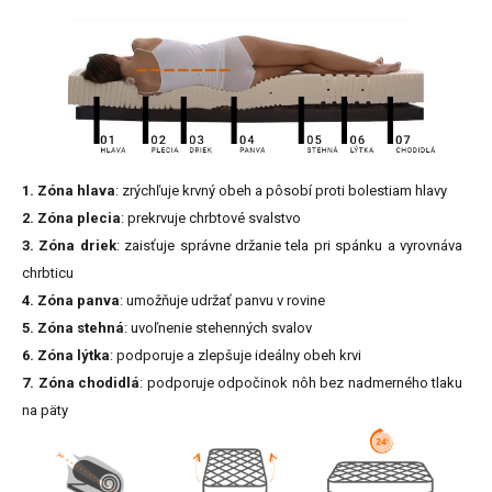
1. Zóna hlava
: zrýchľuje krvný obeh a pôsobí proti bolestiam hlavy
2. Zóna plecia
: prekrvuje chrbtové svalstvo
3. Zóna driek
: zaisťuje správne držanie tela pri spánku a vyrovnáva
chrbticu
4. Zóna panva
: umožňuje udržať panvu v rovine
5. Zóna stehná
: uvoľnenie stehenných svalov
6. Zóna lýtka
: podporuje a zlepšuje ideálny obeh krvi
7. Zóna chodidlá
: podporuje odpočinok nôh bez nadmerného tlaku
na päty