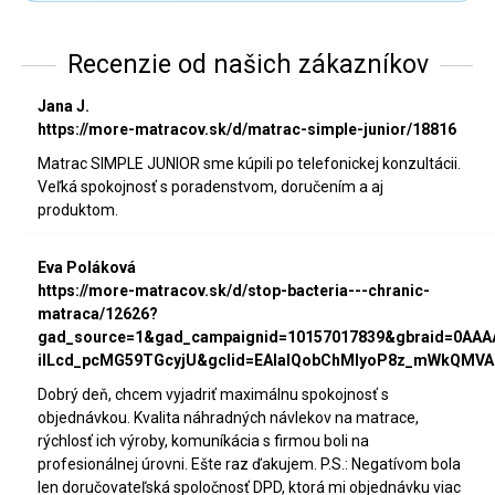
Recenzie od našich zákazníkov
Jana J.
https://more-matracov.sk/d/matrac-simple-junior/18816
Matrac SIMPLE JUNIOR sme kúpili po telefonickej konzultácii.
Veľká spokojnosť s poradenstvom, doručením a aj
produktom.
Eva Poláková
https://more-matracov.sk/d/stop-bacteria---chranic-
matraca/12626?
gad_source=1&gad_campaignid=10157017839&gbraid=0AA
iILcd_pcMG59TGcyjU&gclid=EAIaIQobChMIyoP8z_mWkQMVA
Dobrý deň, chcem vyjadriť maximálnu spokojnosť s
objednávkou. Kvalita náhradných návlekov na matrace,
rýchlosť ich výroby, komuníkácia s firmou boli na
profesionálnej úrovni. Ešte raz ďakujem. P.S.: Negatívom bola
len doručovateľská spoločnosť DPD, ktorá mi objednávku viac