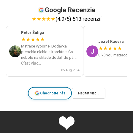
Google Recenzie
★
★
★
★
★
(4.9/5) 513 recenzií
Peter Šuliga
★
★
★
★
★
Jozef Kucera
Matrace výborne. Dodávka
★
★
★
★
★
prebehla rýchlo a korektne. Čo
S kúpou matracov s
nebolo na sklade dodali do pár
dní. Veľká spokojnosť a určite by
Čítať viac...
som obchod odporúčal.
05 Aug 2026
Ohodnoťte nás
Načítať viac...