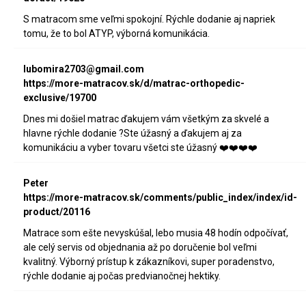
S matracom sme veľmi spokojní. Rýchle dodanie aj napriek
tomu, že to bol ATYP, výborná komunikácia.
lubomira2703@gmail.com
https://more-matracov.sk/d/matrac-orthopedic-
exclusive/19700
Dnes mi došiel matrac ďakujem vám všetkým za skvelé a
hlavne rýchle dodanie ?Ste úžasný a ďakujem aj za
komunikáciu a vyber tovaru všetci ste úžasný ❤️❤️❤️❤️
Peter
https://more-matracov.sk/comments/public_index/index/id-
product/20116
Matrace som ešte nevyskúšal, lebo musia 48 hodín odpočívať,
ale celý servis od objednania až po doručenie bol veľmi
kvalitný. Výborný prístup k zákazníkovi, super poradenstvo,
rýchle dodanie aj počas predvianočnej hektiky.