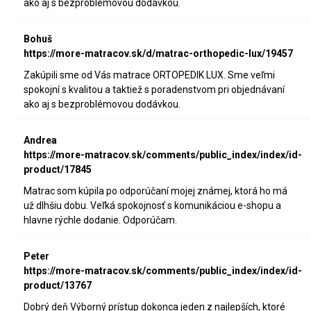
ako aj s bezproblémovou dodávkou.
Bohuš
https://more-matracov.sk/d/matrac-orthopedic-lux/19457
Zakúpili sme od Vás matrace ORTOPEDIK LUX. Sme veľmi
spokojní s kvalitou a taktiež s poradenstvom pri objednávaní
ako aj s bezproblémovou dodávkou.
Andrea
https://more-matracov.sk/comments/public_index/index/id-
product/17845
Matrac som kúpila po odporúčaní mojej známej, ktorá ho má
už dlhšiu dobu. Veľká spokojnosť s komunikáciou e-shopu a
hlavne rýchle dodanie. Odporúčam.
Peter
https://more-matracov.sk/comments/public_index/index/id-
product/13767
Dobrý deň Výborný prístup dokonca jeden z najlepších, ktoré