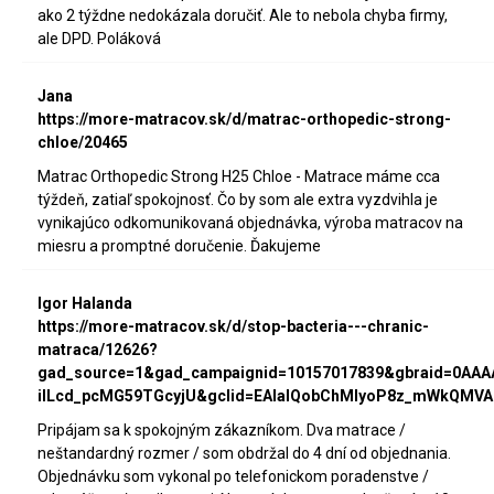
ako 2 týždne nedokázala doručiť. Ale to nebola chyba firmy,
ale DPD. Poláková
Jana
https://more-matracov.sk/d/matrac-orthopedic-strong-
chloe/20465
Matrac Orthopedic Strong H25 Chloe - Matrace máme cca
týždeň, zatiaľ spokojnosť. Čo by som ale extra vyzdvihla je
vynikajúco odkomunikovaná objednávka, výroba matracov na
miesru a promptné doručenie. Ďakujeme
Igor Halanda
https://more-matracov.sk/d/stop-bacteria---chranic-
matraca/12626?
gad_source=1&gad_campaignid=10157017839&gbraid=0AA
iILcd_pcMG59TGcyjU&gclid=EAIaIQobChMIyoP8z_mWkQMVA
Pripájam sa k spokojným zákazníkom. Dva matrace /
neštandardný rozmer / som obdržal do 4 dní od objednania.
Objednávku som vykonal po telefonickom poradenstve /