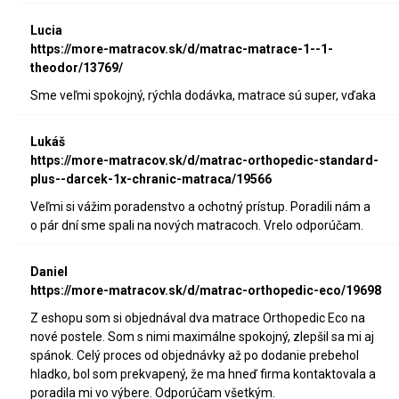
Lucia
https://more-matracov.sk/d/matrac-matrace-1--1-
theodor/13769/
Sme veľmi spokojný, rýchla dodávka, matrace sú super, vďaka
Lukáš
https://more-matracov.sk/d/matrac-orthopedic-standard-
plus--darcek-1x-chranic-matraca/19566
Veľmi si vážim poradenstvo a ochotný prístup. Poradili nám a
o pár dní sme spali na nových matracoch. Vrelo odporúčam.
Daniel
https://more-matracov.sk/d/matrac-orthopedic-eco/19698
Z eshopu som si objednával dva matrace Orthopedic Eco na
nové postele. Som s nimi maximálne spokojný, zlepšil sa mi aj
spánok. Celý proces od objednávky až po dodanie prebehol
hladko, bol som prekvapený, že ma hneď firma kontaktovala a
poradila mi vo výbere. Odporúčam všetkým.