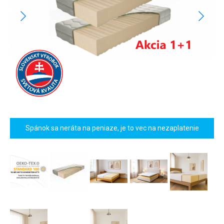
Spánok sa neráta na peniaze, je to vec na nezaplatenie