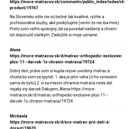
https://more-matracov.sk/comments/public_index/index/id-
product/19767
Na Slovensku ešte nie sú bežné tak kvalitné, rýchle a
profesionálne služby, aké poskytujete (verím že nie iba mne).
Preto som veľmi spokojný, dá sa povedať nadšený a chcem
ich doporučiť všetkým. Zaslúžite si moje uznanie.
Alena
https://more-matracov.sk/d/matrac-orthopedic-exclusive-
plus-11--darcek-1x-chranic-matraca/19724
Dobrý deň, práve som si kupila nizsie uvedeny matrac a
chcela by som sa spytat: 1. aka je jeho vaha (ci ho vynesiem
sama do bytu) 2. ci sa miesto chranica matraca neda dat
nejaky iny darcek Dakujem, Alena https://more-
matracov.sk/d/matrac-orthopedic-exclusive-plus-11--
darcek-1x-chranic-matraca/19724
Michaela
https://more-matracov.sk/d/eco-matrac-pre-deti-a-
dorast/19620