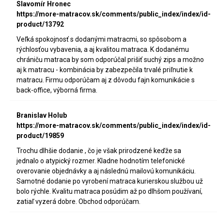
Slavomír Hronec
https://more-matracov.sk/comments/public_index/index/id-
product/13792
Veľká spokojnosť s dodanými matracmi, so spôsobom a
rýchlosťou vybavenia, a aj kvalitou matraca. K dodanému
chrániču matraca by som odporúčal prišiť suchý zips a možno
aj k matracu - kombinácia by zabezpečila trvalé priľnutie k
matracu. Firmu odporúčam aj z dôvodu fajn komunikácie s
back-office, výborná firma.
Branislav Holub
https://more-matracov.sk/comments/public_index/index/id-
product/19859
Trochu dlhšie dodanie , čo je však prirodzené keďže sa
jednalo o atypický rozmer. Kladne hodnotím telefonické
overovanie objednávky a aj následnú mailovú komunikáciu.
Samotné dodanie po vyrobení matraca kurierskou službou už
bolo rýchle. Kvalitu matraca posúdim až po dlhšom používaní,
zatiaľ vyzerá dobre. Obchod odporúčam.