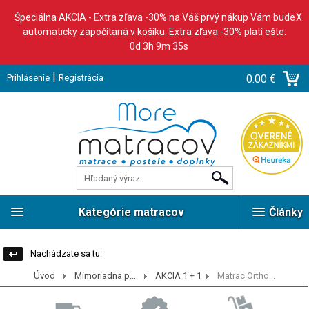
Špeciálna AKCIA - Extra zľava -30% na Váš prvý nákup Vám bude
X
automaticky započítaná v košíku. Extra zľava -30% platí ešte:
0d 3h 9m 34s
|
Prihlásenie
Registrácia
0.00 €
Kategórie matracov
Články
Nachádzate sa tu:
Úvod
Mimoriadna p...
AKCIA 1 + 1
Matrac Ortho...