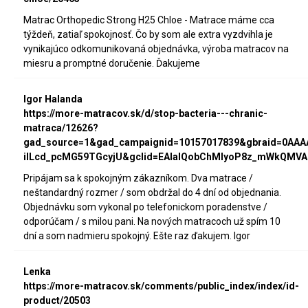
Matrac Orthopedic Strong H25 Chloe - Matrace máme cca
týždeň, zatiaľ spokojnosť. Čo by som ale extra vyzdvihla je
vynikajúco odkomunikovaná objednávka, výroba matracov na
miesru a promptné doručenie. Ďakujeme
Igor Halanda
https://more-matracov.sk/d/stop-bacteria---chranic-
matraca/12626?
gad_source=1&gad_campaignid=10157017839&gbraid=0AA
iILcd_pcMG59TGcyjU&gclid=EAIaIQobChMIyoP8z_mWkQMVA
Pripájam sa k spokojným zákazníkom. Dva matrace /
neštandardný rozmer / som obdržal do 4 dní od objednania.
Objednávku som vykonal po telefonickom poradenstve /
odporúčam / s milou pani. Na nových matracoch už spím 10
dní a som nadmieru spokojný. Ešte raz ďakujem. Igor
Lenka
https://more-matracov.sk/comments/public_index/index/id-
product/20503