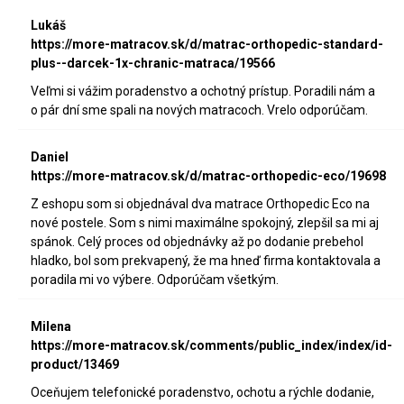
Lukáš
https://more-matracov.sk/d/matrac-orthopedic-standard-
plus--darcek-1x-chranic-matraca/19566
Veľmi si vážim poradenstvo a ochotný prístup. Poradili nám a
o pár dní sme spali na nových matracoch. Vrelo odporúčam.
Daniel
https://more-matracov.sk/d/matrac-orthopedic-eco/19698
Z eshopu som si objednával dva matrace Orthopedic Eco na
nové postele. Som s nimi maximálne spokojný, zlepšil sa mi aj
spánok. Celý proces od objednávky až po dodanie prebehol
hladko, bol som prekvapený, že ma hneď firma kontaktovala a
poradila mi vo výbere. Odporúčam všetkým.
Milena
https://more-matracov.sk/comments/public_index/index/id-
product/13469
Oceňujem telefonické poradenstvo, ochotu a rýchle dodanie,