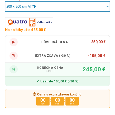
Na splátky už od 35.00 €
▶
350,00 €
PÔVODNÁ CENA
%
-105,00 €
EXTRA ZĽAVA (-30 %)
KONEČNÁ CENA
245,00 €
🛒
s DPH
✓ Ušetríte 105,00 € (-30 %)
⏱ Cena s extra zľavou končí o:
:
:
00
00
00
hod.
min.
sek.