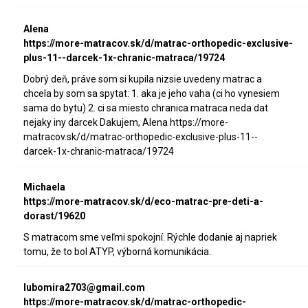
Alena
https://more-matracov.sk/d/matrac-orthopedic-exclusive-
plus-11--darcek-1x-chranic-matraca/19724
Dobrý deň, práve som si kupila nizsie uvedeny matrac a
chcela by som sa spytat: 1. aka je jeho vaha (ci ho vynesiem
sama do bytu) 2. ci sa miesto chranica matraca neda dat
nejaky iny darcek Dakujem, Alena https://more-
matracov.sk/d/matrac-orthopedic-exclusive-plus-11--
darcek-1x-chranic-matraca/19724
Michaela
https://more-matracov.sk/d/eco-matrac-pre-deti-a-
dorast/19620
S matracom sme veľmi spokojní. Rýchle dodanie aj napriek
tomu, že to bol ATYP, výborná komunikácia.
lubomira2703@gmail.com
https://more-matracov.sk/d/matrac-orthopedic-