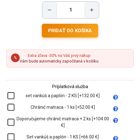
−
+
Extra zľava -30% na Váš prvý nákup
%
Vám bude automaticky započítaná v košíku
Príplatková služba
set vankúš a paplón - 2 KS [+132.00 €]
Chránič matraca - 1 ks [+52.00 €]
Doporučujeme chránič matraca + 2 ks [+104.00
€]
Set vankúš a paplón - 1 KS [+66.00 €]