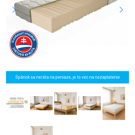
Spánok sa neráta na peniaze, je to vec na nezaplatenie