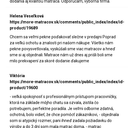
dodania aj kvalitou matraca. Odporúčam, výborná firma.
Helena Veseľková
https://more-matracov.sk/comments/public_index/index/id-
product/19689
Chcem sa veľmi pekne poďakovať slečne v predajni Poprad
za veľkú ochotu a znalosti pri našom nákupe. Všetko nám
pekne povysvetlovala, vyskúšali sme viac matracov a hneď
sme si aj objednali. Matrace nám už dnes aj prišli boli sme
milo prekvapení za skoré dodanie ďakujeme
Viktória
https://more-matracov.sk/comments/public_index/index/id-
product/19600
- veľká spokojnosť s profesionálnym prístupom pracovníčky,
ktorá na základe môjho chatu sa ozvala, zistila čo
potrebujem, perfektne poradila. Je veľmi odborne zdatná,
ochotná, bolo vidieť, že chce pomôcť zákazníkovi, - objednala
som si atypický rozmer, pani ihneď zadala požiadavku do
výroby a do 3 dní som mala matrac doma, - matrac