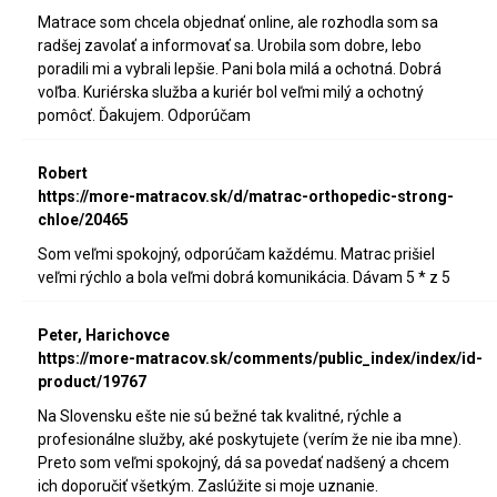
Matrace som chcela objednať online, ale rozhodla som sa
radšej zavolať a informovať sa. Urobila som dobre, lebo
poradili mi a vybrali lepšie. Pani bola milá a ochotná. Dobrá
voľba. Kuriérska služba a kuriér bol veľmi milý a ochotný
pomôcť. Ďakujem. Odporúčam
Robert
https://more-matracov.sk/d/matrac-orthopedic-strong-
chloe/20465
Som veľmi spokojný, odporúčam každému. Matrac prišiel
veľmi rýchlo a bola veľmi dobrá komunikácia. Dávam 5 * z 5
Peter, Harichovce
https://more-matracov.sk/comments/public_index/index/id-
product/19767
Na Slovensku ešte nie sú bežné tak kvalitné, rýchle a
profesionálne služby, aké poskytujete (verím že nie iba mne).
Preto som veľmi spokojný, dá sa povedať nadšený a chcem
ich doporučiť všetkým. Zaslúžite si moje uznanie.