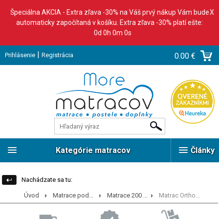
Špeciálna AKCIA - Extra zľava -30% na Váš prvý nákup Vám bude
X
automaticky započítaná v košíku. Extra zľava -30% platí ešte:
0d 0h 0m 0s
|
Prihlásenie
Registrácia
0.00 €
Kategórie matracov
Články
Nachádzate sa tu:
Úvod
Matrace pod...
Matrace 200 ...
Matrac Ortho...