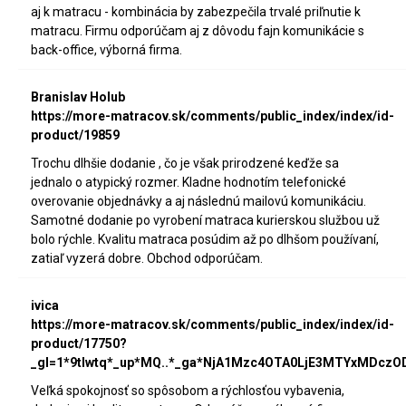
aj k matracu - kombinácia by zabezpečila trvalé priľnutie k
matracu. Firmu odporúčam aj z dôvodu fajn komunikácie s
back-office, výborná firma.
Branislav Holub
https://more-matracov.sk/comments/public_index/index/id-
product/19859
Trochu dlhšie dodanie , čo je však prirodzené keďže sa
jednalo o atypický rozmer. Kladne hodnotím telefonické
overovanie objednávky a aj následnú mailovú komunikáciu.
Samotné dodanie po vyrobení matraca kurierskou službou už
bolo rýchle. Kvalitu matraca posúdim až po dlhšom používaní,
zatiaľ vyzerá dobre. Obchod odporúčam.
ivica
https://more-matracov.sk/comments/public_index/index/id-
product/17750?
_gl=1*9tlwtq*_up*MQ..*_ga*NjA1Mzc4OTA0LjE3MTYxMDc
Veľká spokojnosť so spôsobom a rýchlosťou vybavenia,