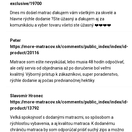
exclusive/19700
Dnes mi došiel matrac ďakujem vám všetkým za skvelé a
hlavne rýchle dodanie ?Ste úžasný a ďakujem aj za
komunikáciu a vyber tovaru všetci ste úžasný ❤️❤️❤️❤️
Peter
https://more-matracov.sk/comments/public_index/index/id-
product/20116
Matrace som ešte nevyskúšal, lebo musia 48 hodín odpočívať,
ale celý servis od objednania až po doručenie bol veľmi
kvalitný. Výborný prístup k zákazníkovi, super poradenstvo,
rýchle dodanie aj počas predvianočnej hektiky.
Slavomír Hronec
https://more-matracov.sk/comments/public_index/index/id-
product/13792
Veľká spokojnosť s dodanými matracmi, so spôsobom a
rýchlosťou vybavenia, a aj kvalitou matraca. K dodanému
chrániču matraca by som odporúčal prišiť suchý zips a možno