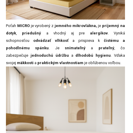
Poťah
MICRO
je vyrobený z
jemného mikrovlákna,
je
príjemný na
dotyk
,
priedušný
a vhodný aj pre
alergikov
. Vyniká
schopnosťou
odvádzať vlhkosť
a prispieva k
čistému a
pohodlnému spánku
. Je
snímateľný
a
prateľný
, čo
zabezpečuje
jednoduchú údržbu
a
dlhodobú hygienu
. Vďaka
svojej
mäkkosti
a
praktickým vlastnostiam
je obľúbenou voľbou.