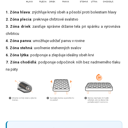
1. Zóna hlava
: zrýchľuje krvný obeh a pôsobí proti bolestiam hlavy
2. Zóna plecia
: prekrvuje chrbtové svalstvo
3. Zóna driek
: zaisťuje správne držanie tela pri spánku a vyrovnáva
chrbticu
4. Zóna panva
: umožňuje udržať panvu v rovine
5. Zóna stehná
: uvoľnenie stehenných svalov
6. Zóna lýtka
: podporuje a zlepšuje ideálny obeh krvi
7. Zóna chodidlá
: podporuje odpočinok nôh bez nadmerného tlaku
na päty