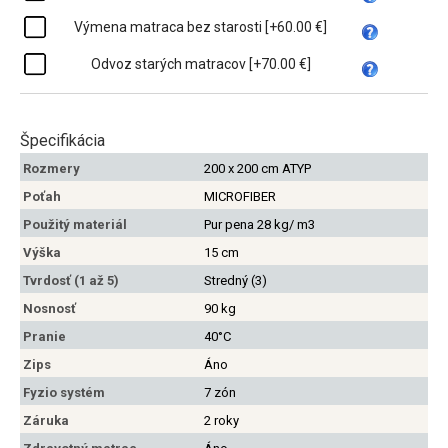
Výmena matraca bez starosti [+60.00 €]
Odvoz starých matracov [+70.00 €]
Špecifikácia
Rozmery
200 x 200 cm ATYP
Poťah
MICROFIBER
Použitý materiál
Pur pena 28 kg/ m3
Výška
15 cm
Tvrdosť (1 až 5)
Stredný (3)
Nosnosť
90 kg
Pranie
40°C
Zips
Áno
Fyzio systém
7 zón
Záruka
2 roky