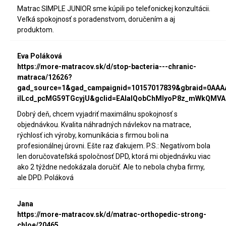
Matrac SIMPLE JUNIOR sme kúpili po telefonickej konzultácii.
Veľká spokojnosť s poradenstvom, doručením a aj
produktom.
Eva Poláková
https://more-matracov.sk/d/stop-bacteria---chranic-
matraca/12626?
gad_source=1&gad_campaignid=10157017839&gbraid=0AA
iILcd_pcMG59TGcyjU&gclid=EAIaIQobChMIyoP8z_mWkQMVA
Dobrý deň, chcem vyjadriť maximálnu spokojnosť s
objednávkou. Kvalita náhradných návlekov na matrace,
rýchlosť ich výroby, komuníkácia s firmou boli na
profesionálnej úrovni. Ešte raz ďakujem. P.S.: Negatívom bola
len doručovateľská spoločnosť DPD, ktorá mi objednávku viac
ako 2 týždne nedokázala doručiť. Ale to nebola chyba firmy,
ale DPD. Poláková
Jana
https://more-matracov.sk/d/matrac-orthopedic-strong-
chloe/20465