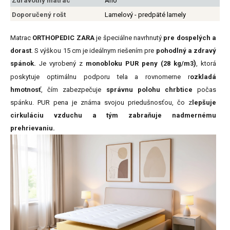
Zdravotný matrac
Áno
Doporučený rošt
Lamelový - predpäté lamely
Matrac
ORTHOPEDIC ZARA
je špeciálne navrhnutý
pre dospelých a
dorast
. S výškou 15 cm je ideálnym riešením pre
pohodlný a zdravý
)
spánok.
Je vyrobený z
monobloku PUR peny (28 kg/m
, ktorá
3
poskytuje optimálnu podporu tela a rovnomerne r
ozkladá
hmotnosť
, čím zabezpečuje
správnu polohu chrbtice
počas
spánku. PUR pena je známa svojou priedušnosťou, čo z
lepšuje
cirkuláciu vzduchu a tým zabraňuje nadmernému
prehrievaniu.