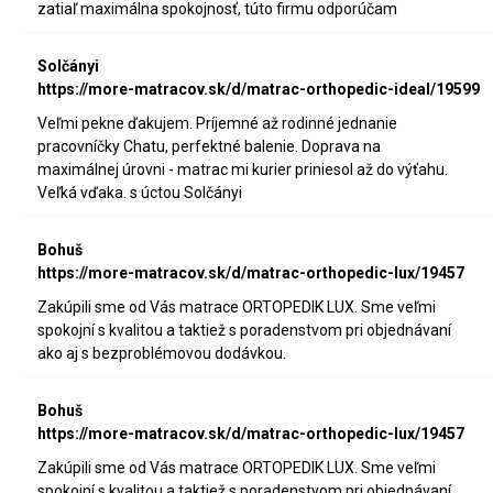
zatiaľ maximálna spokojnosť, túto firmu odporúčam
Solčányi
https://more-matracov.sk/d/matrac-orthopedic-ideal/19599
Veľmi pekne ďakujem. Príjemné až rodinné jednanie
pracovníčky Chatu, perfektné balenie. Doprava na
maximálnej úrovni - matrac mi kurier priniesol až do výťahu.
Veľká vďaka. s úctou Solčányi
Bohuš
https://more-matracov.sk/d/matrac-orthopedic-lux/19457
Zakúpili sme od Vás matrace ORTOPEDIK LUX. Sme veľmi
spokojní s kvalitou a taktiež s poradenstvom pri objednávaní
ako aj s bezproblémovou dodávkou.
Bohuš
https://more-matracov.sk/d/matrac-orthopedic-lux/19457
Zakúpili sme od Vás matrace ORTOPEDIK LUX. Sme veľmi
spokojní s kvalitou a taktiež s poradenstvom pri objednávaní